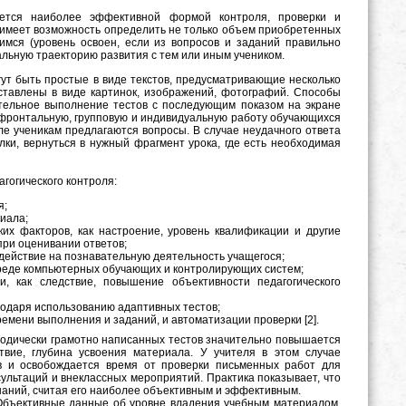
яется наиболее эффективной формой контроля, проверки и
 имеет возможность определить не только объем приобретенных
имся (уровень освоен, если из вопросов и заданий правильно
уальную траекторию развития с тем или иным учеником.
гут быть простые в виде текстов, предусматривающие несколько
дставлены в виде картинок, изображений, фотографий. Способы
тельное выполнение тестов с последующим показом на экране
 фронтальную, групповую и индивидуальную работу обучающихся
ле ученикам предлагаются вопросы. В случае неудачного ответа
ки, вернуться в нужный фрагмент урока, где есть необходимая
гогического контроля:
я;
риала;
их факторов, как настроение, уровень квалификации и другие
при оценивании ответов;
здействие на познавательную деятельность учащегося;
среде компьютерных обучающих и контролирующих систем;
и, как следствие, повышение объективности педагогического
одаря использованию адаптивных тестов;
ремени выполнения и заданий, и автоматизации проверки [2].
тодически грамотно написанных тестов значительно повышается
твие, глубина усвоения материала. У учителя в этом случае
ов и освобождается время от проверки письменных работ для
ультаций и внеклассных мероприятий. Практика показывает, что
наний, считая его наиболее объективным и эффективным.
 Объективные данные об уровне владения учебным материалом,