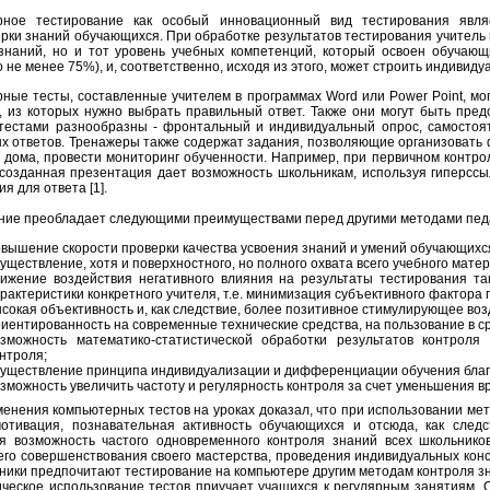
рное тестирование как особый инновационный вид тестирования явл
рки знаний обучающихся. При обработке результатов тестирования учитель
знаний, но и тот уровень учебных компетенций, который освоен обучающ
 не менее 75%), и, соответственно, исходя из этого, может строить индивид
ные тесты, составленные учителем в программах Word или Power Point, мо
, из которых нужно выбрать правильный ответ. Также они могут быть пре
тестами разнообразны - фронтальный и индивидуальный опрос, самостоя
х ответов. Тренажеры также содержат задания, позволяющие организовать
и дома, провести мониторинг обученности. Например, при первичном контро
созданная презентация дает возможность школьникам, используя гиперссыл
я для ответа [1].
ние преобладает следующими преимуществами перед другими методами педа
вышение скорости проверки качества усвоения знаний и умений обучающихс
уществление, хотя и поверхностного, но полного охвата всего учебного мате
ижение воздействия негативного влияния на результаты тестирования так
рактеристики конкретного учителя, т.е. минимизация субъективного фактора 
сокая объективность и, как следствие, более позитивное стимулирующее во
иентированность на современные технические средства, на пользование в 
озможность математико-статистической обработки результатов контроля 
нтроля;
существление принципа индивидуализации и дифференциации обучения благ
зможность увеличить частоту и регулярность контроля за счет уменьшения в
енения компьютерных тестов на уроках доказал, что при использовании ме
отивация, познавательная активность обучающихся и отсюда, как следс
я возможность частого одновременного контроля знаний всех школьник
го совершенствования своего мастерства, проведения индивидуальных конс
еники предпочитают тестирование на компьютере другим методам контроля з
ческое использование тестов приучает учащихся к регулярным занятиям.