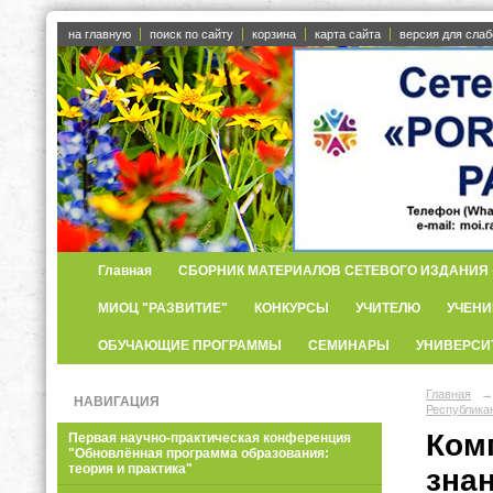
на главную
поиск по сайту
корзина
карта сайта
версия для сла
Главная
СБОРНИК МАТЕРИАЛОВ СЕТЕВОГО ИЗДАНИЯ «
МИОЦ "РАЗВИТИЕ"
КОНКУРСЫ
УЧИТЕЛЮ
УЧЕНИ
ОБУЧАЮЩИЕ ПРОГРАММЫ
СЕМИНАРЫ
УНИВЕРСИ
Главная
→
НАВИГАЦИЯ
Республик
Ком
Первая научно-практическая конференция
"Обновлённая программа образования:
теория и практика"
зна