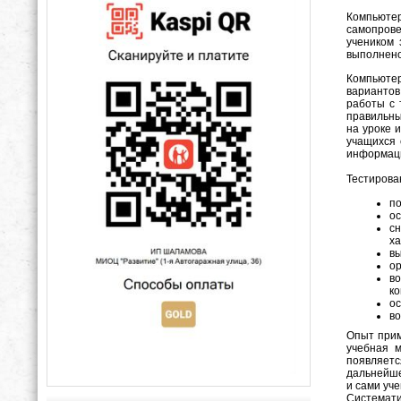
Компьюте
самопрове
учеником 
выполнено
Компьютер
вариантов
работы с 
правильны
на уроке 
учащихся 
информаци
Тестирова
по
ос
сн
ха
вы
ор
в
ко
о
во
Опыт прим
учебная м
появляетс
дальнейше
и сами уч
Системати