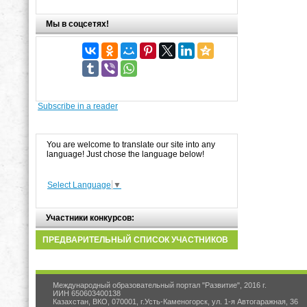
Мы в соцсетях!
Subscribe in a reader
You are welcome to translate our site into any
language! Just chose the language below!
Select Language
▼
Участники конкурсов:
ПРЕДВАРИТЕЛЬНЫЙ СПИСОК УЧАСТНИКОВ
Международный образовательный портал "Развитие", 2016 г.
ИИН 650603400138
Казахстан, ВКО, 070001, г.Усть-Каменогорск, ул. 1-я Автогаражная, 36