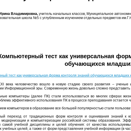
 Ирина Владимировна,
учитель начальных классов, Муниципальное автономн
овательная школа №5 с углубленным изучением отдельных предметов им.Г.Н.
Компьютерный тест как универсальная форм
обучающихся младших
ный тест как универсальная форма контроля знаний обучающихся младших 
ХI века человечество вошло в новую стадию своего развития – ученые и
ии Информационной эры. Современную жизнь довольно сложно представить 
ные компьютеры (далее ПК) стали использоваться во многих сферах жизн
облема эффективного использования ПК в процессе преподавания остается ч
ием компьютеров в образование все большей популярностью стали пользова
ный переход от традиционных форм контроля и оценивания знаний к к
 модернизации и компьютеризации российской системы образования. Эффек
 самой учебной дисциплины и целей обучения: от качества используемы
х учебных целей, а также от форм представления учебной информации (в част