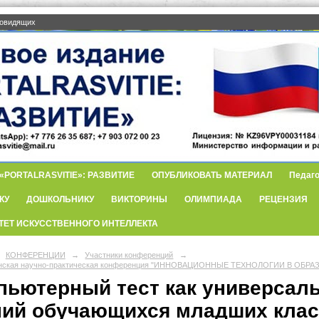
бовидящих
PORTALRASVITIE»: РАЗВИТИЕ
ОПУБЛИКОВАТЬ МАТЕРИАЛ
Педаго
КУ
ДОШКОЛЬНИКУ
ВИКТОРИНЫ
ОЛИМПИАДА
РЕЦЕНЗИЯ
ТЕТ ИСКУССТВЕННОГО ИНТЕЛЛЕКТА
КОНФЕРЕНЦИИ
→
Участники конференций
→
анская научно-практическая конференция "ИННОВАЦИОННЫЕ ТЕХНОЛОГИИ В ОБРА
пьютерный тест как универсал
ний обучающихся младших кла