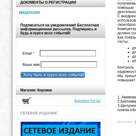
ДОКУМЕНТЫ О РЕГИСТРАЦИИ
получаемы
помощью т
деятельнос
ЛИЦЕНЗИЯ
С внедрен
использо
своеобраз
Подписаться на уведомления! Бесплатная
Компьютер
информационная рассылка. Подпишись и
будь в курсе всех событий!
должно со
Как показ
тесты:
дл
дл
Email
*
дл
дл
Ваше имя
Контроль 
надежност
Хочу быть в курсе всех событий!
Мы пришли
повышает 
Магазин: Корзина
1. Акимов
Корзина пуста!
2.Биктимир
3.Щелухин
ruseda.info
СЕТЕВОЕ ИЗДАНИЕ
Источник: