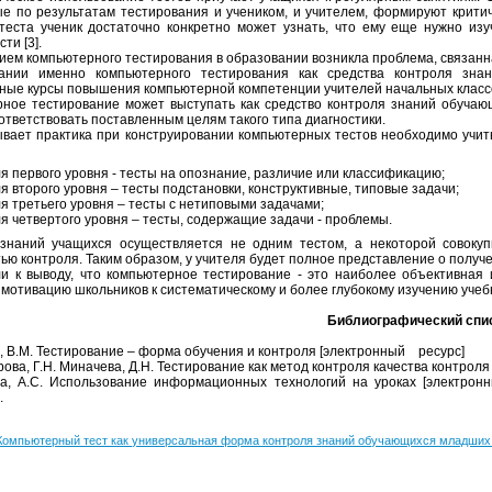
е по результатам тестирования и учеником, и учителем, формируют критич
еста ученик достаточно конкретно может узнать, что ему еще нужно изу
ти [3].
ием компьютерного тестирования в образовании возникла проблема, связанна
вании именно компьютерного тестирования как средства контроля зна
ные курсы повышения компьютерной компетенции учителей начальных класс
ное тестирование может выступать как средство контроля знаний обучающ
ответствовать поставленным целям такого типа диагностики.
ывает практика при конструировании компьютерных тестов необходимо учит
я первого уровня - тесты на опознание, различие или классификацию;
я второго уровня – тесты подстановки, конструктивные, типовые задачи;
я третьего уровня – тесты с нетиповыми задачами;
я четвертого уровня – тесты, содержащие задачи - проблемы.
знаний учащихся осуществляется не одним тестом, а некоторой совоку
ью контроля. Таким образом, у учителя будет полное представление о получ
 к выводу, что компьютерное тестирование - это наиболее объективная 
мотивацию школьников к систематическому и более глубокому изучению учебн
Библиографический спи
а, В.М. Тестирование – форма обучения и контроля [электронный ресурс]
ова, Г.Н. Миначева, Д.Н. Тестирование как метод контроля качества контрол
а, А.С. Использование информационных технологий на уроках [электронн
.
Компьютерный тест как универсальная форма контроля знаний обучающихся младших