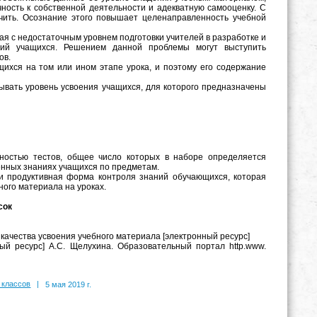
ность к собственной деятельности и адекватную самооценку. С
чить. Осознание этого повышает целенаправленность учебной
я с недостаточным уровнем подготовки учителей в разработке и
ний учащихся. Решением данной проблемы могут выступить
ов.
ихся на том или ином этапе урока, и поэтому его содержание
ывать уровень усвоения учащихся, для которого предназначены
пностью тестов, общее число которых в наборе определяется
енных знаниях учащихся по предметам.
и продуктивная форма контроля знаний обучающихся, которая
ого материала на уроках.
сок
я качества усвоения учебного материала [электронный ресурс]
ый ресурс] А.С. Щелухина. Образовательный портал http.www.
 классов
|
5 мая 2019 г.