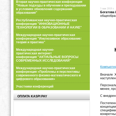
Вторая научно-практическая конференция
"Новые подходы в обучении и преподавании
5 мая 2019 г.
в условиях обновления содержания
Богатова
образования"
общеобраз
Республиканская научно-практическая
конференция "ИННОВАЦИОННЫЕ
ТЕХНОЛОГИИ В ОБРАЗОВАНИИ И НАУКЕ"
Международная научно-практическая
конференция "Инклюзивное образование:
теория и практика"
Международная научно-
практическая интернет
конференция "АКТУАЛЬНЫЕ ВОПРОСЫ
СОВРЕМЕННЫХ ИССЛЕДОВАНИЙ"
Компьютер
Международная научно-практическая
конференция «Проблемы и перспективы
Вначале Х
современного физико-математического и
наступлен
цифрового образования»
Персональ
Участники конференций
менее, пр
С внедрен
ОПЛАТА KASPI PAY
Постепен
концепции
специфики
конкретны