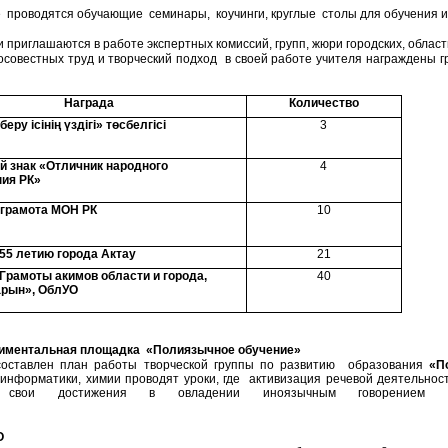
роводятся обучающие семинары, коучинги, круглые столы для обучения и
приглашаются в работе экспертных комиссий, групп, жюри городских, облас
овестных труд и творческий подход в своей работе учителя награждены гр
Награда
Количество
беру ісінің үздігі» төсбелгісі
3
й знак «Отличник народного
4
ния РК»
 грамота МОН РК
10
55 летию города Актау
21
Грамоты акимов области и города,
40
рын», ОблУО
ентальная площадка «Полиязычное обучение»
составлен план работы творческой группы по развитию образования
«П
 информатики, химии проводят уроки, где активизация речевой деятельно
ь свои достижения в овладении иноязычным говорением
О