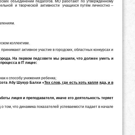
еских объединений педагогов. МО работают по утвержденному
тельной и творческой активности учащихся путём личностно –
влениям.
ском коллективе.
инимают активное участие в городских, областных конкурсах и
рода. На первом педсовете мы решили, что должен уметь и
процесса в IT лицее:
 как к способу унижения ребенка;
поэта
Абу Шукур Балхи «
Тех слов, где есть хоть капля
яда, и в
боты лицея и преподавателя, иначе его деятельность теряет
о том, что динамика показателей успеваемости падает в начале