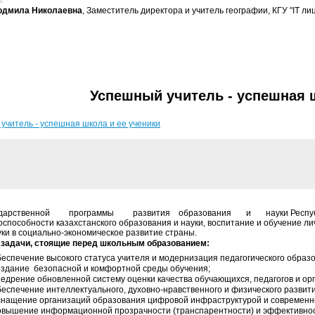
г.
юдмила Николаевна
, Заместитель директора и учитель географии, КГУ "IT ли
Успешный учитель - успешная ш
учитель - успешная школа и ее ученики
ударственной программы развития образования и науки Республики 
оспособности казахстанского образования и науки, воспитание и обучение л
уки в социально-экономическое развитие страны.
задачи, стоящие перед школьным образованием:
беспечение высокого статуса учителя и модернизация педагогического образ
оздание безопасной и комфортной среды обучения;
недрение обновленной систему оценки качества обучающихся, педагогов и ор
беспечение интеллектуального, духовно-нравственного и физического развит
снащение организаций образования цифровой инфраструктурой и современно
овышение информационной прозрачности (транспарентности) и эффективнос