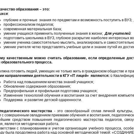
ачество образования – это:
ихся
:
глубокие и прочные знания по предметам и возможность поступить в ВУЗ;
профессионализм педагогов;
современная материальная база;
умение учащихся применить полученные знания в жизни;
Для учителей
:
подготовить школьника в ВУЗ, глубокое раскрытие наиболее интересных во
умение ученика самостоятельно мыслить, анализировать и самостоятельн
умение учителя четко представлять учебные цели и знание путей их дост
качественным можно считать образование, если определенные дости
 образовательного процесса.
жна готовить людей, умеющих не только жить в гражданском обществе и право
и направлениями деятельности в КГУ «IT лицей» являются:
ü Квалифицир
Работа над повышением качества знаний учащихся;
Обновление содержания образования;
Предпрофильная и профильная подготовка учащихся;
Изменение технологий обучения и воспитания за счет внедрения компьют
Поддержка и развитие детской одаренности.
педагогического мастерства
- это своеобразный сплав личной культуры, 
и с совершенным овладением приемами обучения и воспитания, педагогическ
м средством повышения педагогического мастерства педагогов, связу
я, является методическая работа.
ствии с планированием и учетом организации учебного процесса, особенн
году была продолжена работа над основной методической темой: «СОЗ