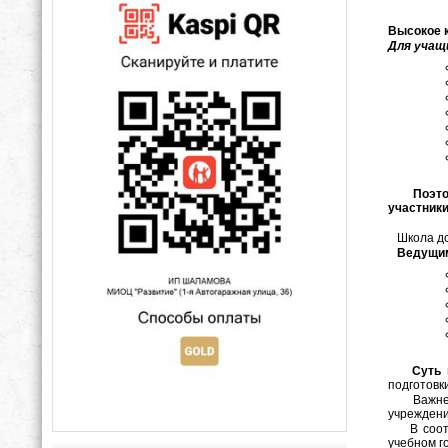
Высокое к
Для учащ
Поэтому 
участники
Школа дол
Ведущим
Суть 
подготовк
Важнейши
учреждени
В соответ
учебном 