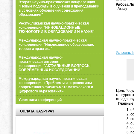
14 июня 2020 
Вторая научно-практическая конференция
Рябова Л
"Новые подходы в обучении и преподавании
г.Актау
в условиях обновления содержания
образования"
Республиканская научно-практическая
конференция "ИННОВАЦИОННЫЕ
ТЕХНОЛОГИИ В ОБРАЗОВАНИИ И НАУКЕ"
Международная научно-практическая
конференция "Инклюзивное образование:
теория и практика"
Успешный 
Международная научно-
практическая интернет
конференция "АКТУАЛЬНЫЕ ВОПРОСЫ
СОВРЕМЕННЫХ ИССЛЕДОВАНИЙ"
Международная научно-практическая
конференция «Проблемы и перспективы
современного физико-математического и
Цель Гос
цифрового образования»
конкурент
вклада на
Участники конференций
Главные 
о
ОПЛАТА KASPI PAY
с
в
о
о
п