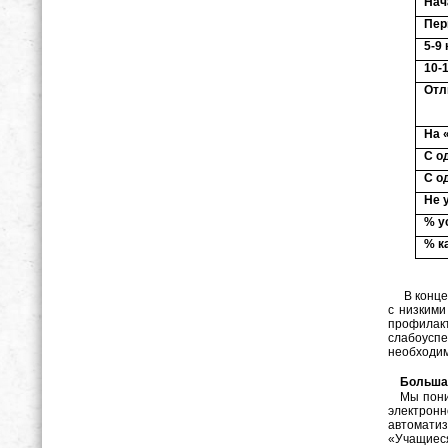
Нач
Пер
5-9
10-
Отл
На 
С о
С о
Не 
% у
% к
В конце к
с низкими
профилак
слабоуспе
необходим
Большая
Мы понима
электрон
автомати
«Учащиеся