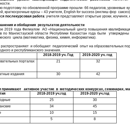
ности.
подготовку по обновленной программе прошли- 66 педагогов, уровневые курс
й, краткосрочные курсы – 43 учителя, English for success (инглиш фор саксез) 
ся послекурсовая работа
: учителя представляют открытые уроки, коучинги,
ранения и обобщения результатов деятельности
е 2019 года Филиалом АО «Национальный центр повышения квалификации
в по Мангистауской области Республики Казахстан года были утверждены
еского цикла (математика, физика, химия, информатика).
аспространяют и обобщают педагогический опыт на образовательных порта
дного и республиканского значения.
2018-2019 уч. Год
2019-2020 уч. год
вательных порталах
21
32
атные издания
30
42
принимают активное участие в методических конкурсах, семинарах, ма
тия
2018-2019 уч.год
2019-2020 уч.год
одные
25
30
анские
34
45
е
10
15
5
8