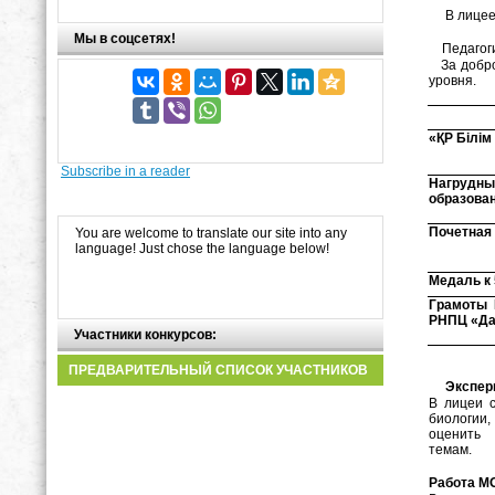
В лицее п
Мы в соцсетях!
Педагоги 
За доброс
уровня.
«ҚР Бiлім 
Subscribe in a reader
Нагрудны
образова
Почетная
You are welcome to translate our site into any
language! Just chose the language below!
Медаль к 
Грамоты 
РНПЦ «Да
Участники конкурсов:
ПРЕДВАРИТЕЛЬНЫЙ СПИСОК УЧАСТНИКОВ
Эксперим
В лицеи 
биологии,
оценит
темам.
Работа М