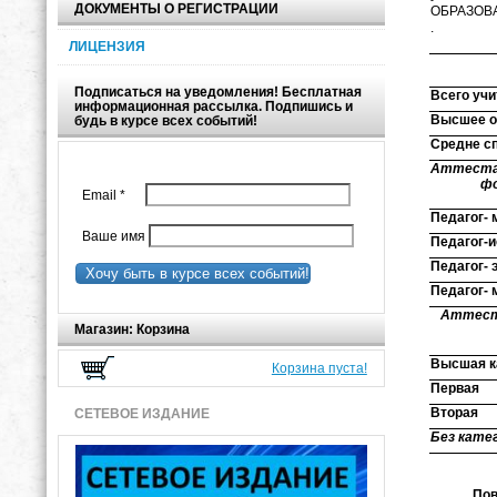
ДОКУМЕНТЫ О РЕГИСТРАЦИИ
ОБРАЗОВА
.
Качеств
ЛИЦЕНЗИЯ
Подписаться на уведомления! Бесплатная
Всего уч
информационная рассылка. Подпишись и
Высшее о
будь в курсе всех событий!
Средне с
Аттестац
ф
Email
*
Педагог- 
Ваше имя
Педагог-
Педагог- 
Хочу быть в курсе всех событий!
Педагог- 
Аттест
Магазин: Корзина
Высшая к
Корзина пуста!
Первая
Вторая
СЕТЕВОЕ ИЗДАНИЕ
Без кате
Повышен