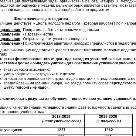
еализации поставленных задач организована работа четырех 8 методич
оводятся методические недели, целью которых является развитие познава
ванной направленности во внеклассной работе по предметам
 начинающего педагога.
лицее действует
«
Школа молодого педагога», которая работает по 4 напра
аправление
-
Программа работы с молодыми педагогами
аправление
- Наставничество
аправление
- Открытые уроки, участие в конкурсах
аправление
- Психологическая адаптация молодых специалистов в педагогиче
 начинающим педагогом закреплён педагог-наставник. Молодые педагоги пр
ятиях
ектив формировался почти два года назад из учителей разных школ го
чествами должен обладать учитель для обеспечения успешного учебного 
знать детской психологию;
уметь общаться и сотрудничать с детьми;
относиться к оценке как к инструменту диагностики и стимулирования, а не
владеть разными гранями юмора, но всегда помнить слова п
ерсидского 
шутку говорить не надо».
анализировать результаты обучения – непременное условие успешной ра
я о качестве знаний, успешности знаний дает возможность сделать вывод 
тет в конце учебного года.
2018-2019
2019-2020
(итог учебного года)
(1 полугодие)
го учащихся
1237
1362