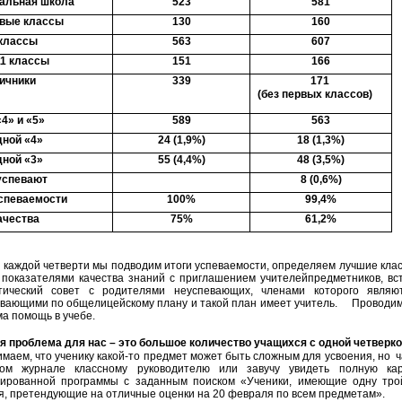
альная школа
523
581
вые классы
130
160
 классы
563
607
11 классы
151
166
ичники
339
171
(без первых классов)
«4» и «5»
589
563
дной «4»
24 (1,9%)
18 (1,3%)
дной «3»
55 (4,4%)
48 (3,5%)
успевают
8 (0,6%)
спеваемости
100%
99,4%
ачества
75%
61,2%
аждой четверти мы подводим итоги успеваемости, определяем лучшие класс
 показателями качества знаний с приглашением учителейпредметников, в
тический совет с родителями неуспевающих, членами которого являют
вающими по общелицейскому плану и такой план имеет учитель. Проводим 
а помощь в учебе.
 проблема для нас – это большое количество учащихся с одной четверко
ем, что ученику какой-то предмет может быть сложным для усвоения, но ч
ном журнале классному руководителю или завучу увидеть полную ка
зированной программы с заданным поиском «Ученики, имеющие одну тро
, претендующие на отличные оценки на 20 февраля по всем предметам».