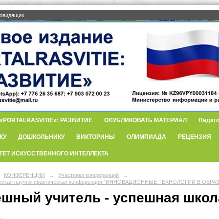
бовидящих
PORTALRASVITIE»: РАЗВИТИЕ
ОПУБЛИКОВАТЬ МАТЕРИАЛ
Педаго
КУ
ДОШКОЛЬНИКУ
ВИКТОРИНЫ
ОЛИМПИАДА
РЕЦЕНЗИЯ
ТЕТ ИСКУССТВЕННОГО ИНТЕЛЛЕКТА
КОНФЕРЕНЦИИ
→
Участники конференций
→
анская научно-практическая конференция "ИННОВАЦИОННЫЕ ТЕХНОЛОГИИ В ОБРА
ешный учитель - успешная школа