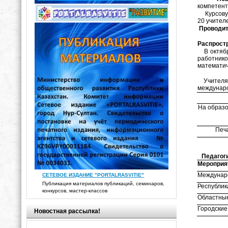
компетент
Курсовую 
20 учителе
Проводит
Распрост
В октябр
работнико
математич
Учителя р
междунаро
На образо
Печ
Педагоги 
Мероприя
Междунар
СЕТЕВОЕ ИЗДАНИЕ "PORTALRASVITIE"
Публикация материалов публикаций, семинаров,
Республик
конкурсов, мастер-классов
Областны
Городские
Новостная рассылка!