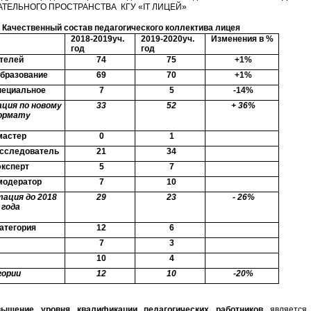
ТЕЛЬНОГО ПРОСТРАНСТВА КГУ «IT ЛИЦЕЙ»
енный состав педагогического коллектива лицея
2018-2019уч.
2019-2020уч.
Изменения в %
год
год
ителей
74
75
+1%
бразование
69
70
+1%
пециальное
7
5
-14%
ия по новому
33
52
+ 36%
ормату
мастер
0
1
исследователь
21
34
эксперт
5
7
модератор
7
10
ация до 2018
29
23
- 26%
года
атегория
12
6
7
3
10
4
гории
12
10
-20%
ие уровня квалификации педагогических работников
является 