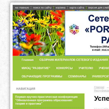
на главную
поиск по сайту
корзина
карта сайта
версия для сла
Главная
СБОРНИК МАТЕРИАЛОВ СЕТЕВОГО ИЗДАНИЯ «
МИОЦ "РАЗВИТИЕ"
КОНКУРСЫ
УЧИТЕЛЮ
УЧЕНИ
ОБУЧАЮЩИЕ ПРОГРАММЫ
СЕМИНАРЫ
УНИВЕРСИ
Главная
→
НАВИГАЦИЯ
Республик
Усп
Первая научно-практическая конференция
"Обновлённая программа образования:
теория и практика"