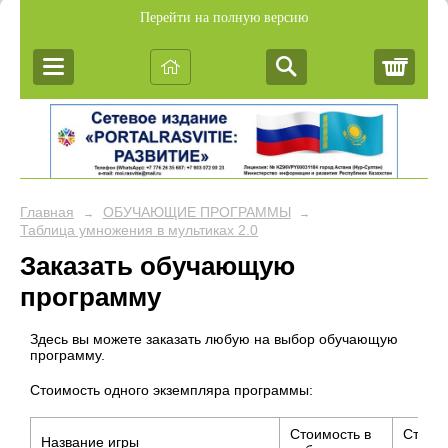
Перейти на полную версию
Корз
Главная
ОБУЧАЮЩИЕ ПРОГРАММЫ
→
→
Таблица умножения в мультиках 2.0
Заказать обучающую
программу
Здесь вы можете заказать любую на выбор обучающую
программу.
Стоимость одного экземпляра программы:
Стоимость в
Стоимо
Название игры