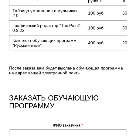
рублях
тенге
Таблица умножения в мультиках
100 руб
500 те
2.0
Графический редактор "Tux Paint"
100 руб
500 те
0.9.22
Комплект обучающих программ
400 руб
2000 т
"Русский язык"
После заказа вам будет выслана обучающая программа
на адрес вашей электронной почты.
ЗАКАЗАТЬ ОБУЧАЮЩУЮ
ПРОГРАММУ
ФИО заказчика
*