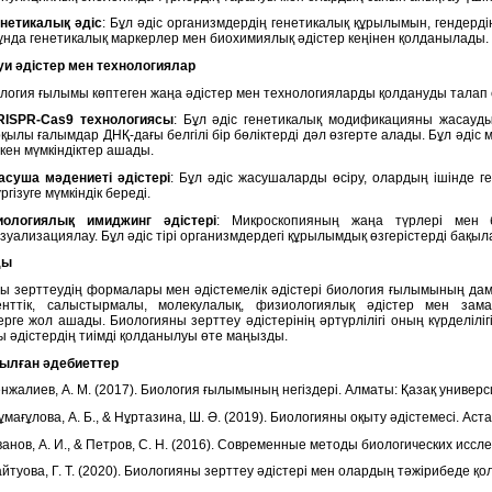
енетикалық әдіс
: Бұл әдіс организмдердің генетикалық құрылымын, гендерді
нда генетикалық маркерлер мен биохимиялық әдістер кеңінен қолданылады.
уи әдістер мен технологиялар
иология ғылымы көптеген жаңа әдістер мен технологияларды қолдануды талап 
RISPR-Cas9 технологиясы
: Бұл әдіс генетикалық модификацияны жасауд
қылы ғалымдар ДНҚ-дағы белгілі бір бөліктерді дәл өзгерте алады. Бұл әд
кен мүмкіндіктер ашады.
асуша мәдениеті әдістері
: Бұл әдіс жасушаларды өсіру, олардың ішінде г
ргізуге мүмкіндік береді.
иологиялық имиджинг әдістері
: Микроскопияның жаңа түрлері мен 
зуализациялау. Бұл әдіс тірі организмдердегі құрылымдық өзгерістерді бақыла
ды
ы зерттеудің формалары мен әдістемелік әдістері биология ғылымының дамуы
енттік, салыстырмалы, молекулалық, физиологиялық әдістер мен зам
терге жол ашады. Биологияны зерттеу әдістерінің әртүрлілігі оның күрделілі
ы әдістердің тиімді қолданылуы өте маңызды.
ылған әдебиеттер
нжалиев, А. М. (2017). Биология ғылымының негіздері. Алматы: Қазақ универс
мағұлова, А. Б., & Нұртазина, Ш. Ә. (2019). Биологияны оқыту әдістемесі. Аст
анов, А. И., & Петров, С. Н. (2016). Современные методы биологических иссл
йтуова, Г. Т. (2020). Биологияны зерттеу әдістері мен олардың тәжірибеде қ