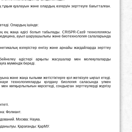
ң тұқым қуалауын және олардың өзгеруін зерттеуге бағытталған.
етеді. Олардың ішінде:
ың ең жаңа әдісі болып табылады. CRISPR-Cas9 технологиясы
іс медицина, ауыл шаруашылығы және биотехнология салаларында
енетикалық өзгерістер енгізу және арнайы жағдайларда зерттеу
бейнелеу әдістері арқылы жасушалар мен молекулаларды
уға мүмкіндік береді.
на және жаңа ғылыми жетістіктерге қол жеткізуге ықпал етеді.
анауи технологияларды қолдану биология саласында үлкен
гі мен көпқырлылығын көрсетеді, сондықтан зерттеулерді жүргізу
итеті.
ана: Фолиант.
едований. Москва: Наука.
олданылуы. Қарағанды: ҚарМУ.