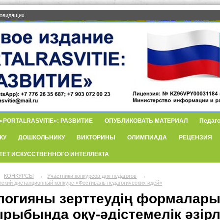
бовидящих
PORTALRASVITIE»: РАЗВИТИЕ
ОПУБЛИКОВАТЬ МАТЕРИАЛ
Педаго
КУ
ДОШКОЛЬНИКУ
ВИКТОРИНЫ
ОЛИМПИАДА
РЕЦЕНЗИЯ
ТЕТ ИСКУССТВЕННОГО ИНТЕЛЛЕКТА
КОНКУРСЫ
→
Участники конкурсов для педагогов
→
нский дистанционный конкурс «Фестиваль педагогических идей»
логияны зерттеудің формалары 
ырыбында оқу-әдістемелік әзір