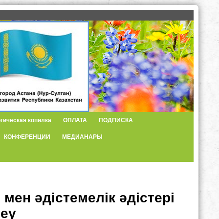
гическая копилка
ОПЛАТА
ПОДПИСКА
КОНФЕРЕНЦИИ
МЕДИАНАРЫ
мен әдістемелік әдістері
леу