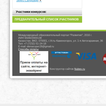
Select Language
▼
Участники конкурсов:
ПРЕДВАРИТЕЛЬНЫЙ СПИСОК УЧАСТНИКОВ
Международный образовательный портал "Развитие", 2016 г.
ИИН 650603400138
Казахстан, ВКО, 070001, г.Усть-Каменогорск, ул. 1-я Автогаражная, 36
Тел: +7 (7232) 51-24-18
E-mail: elenasuper28@gmail.ru
Способы оплаты
Конструктор сайтов
Nubex.ru