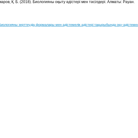
аров, Қ. Б. (2018). Биологияны оқыту әдістері мен тәсілдері. Алматы: Рауан.
Биологияны зерттеудің формалары мен әдістемелік әдістері тақырыбында оқу-әдістемел