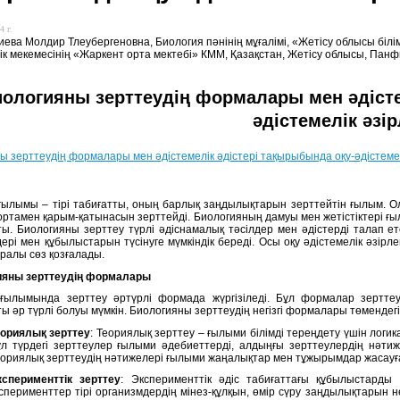
4 г.
ева Молдир Тлеубергеновна, Биология пәнінің мұғалімі, «Жетісу облысы бі
ік мекемесінің «Жаркент орта мектебі» КММ, Қазақстан, Жетісу облысы, Пан
ологияны зерттеудің формалары мен әдісте
әдістемелік әзі
ы зерттеудің формалары мен әдістемелік әдістері тақырыбында оқу-әдістемел
ғылымы – тірі табиғатты, оның барлық заңдылықтарын зерттейтін ғылым. Ол 
ортамен қарым-қатынасын зерттейді. Биологияның дамуы мен жетістіктері 
ы. Биологияны зерттеу түрлі әдіснамалық тәсілдер мен әдістерді талап ете
ері мен құбылыстарын түсінуге мүмкіндік береді. Осы оқу әдістемелік әзірл
уралы сөз қозғалады.
ияны зерттеудің формалары
ғылымында зерттеу әртүрлі формада жүргізіледі. Бұл формалар зерттеул
ы әр түрлі болуы мүмкін. Биологияны зерттеудің негізгі формалары төмендегі
еориялық зерттеу
: Теориялық зерттеу – ғылыми білімді тереңдету үшін логи
л түрдегі зерттеулер ғылыми әдебиеттерді, алдыңғы зерттеулердің нәтиж
ориялық зерттеудің нәтижелері ғылыми жаңалықтар мен тұжырымдар жасауға 
ксперименттік зерттеу
: Эксперименттік әдіс табиғаттағы құбылыстарды 
сперименттер тірі организмдердің мінез-құлқын, өмір сүру заңдылықтарын 