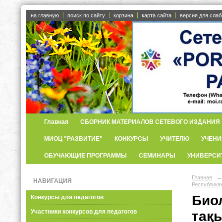
на главную
поиск по сайту
корзина
карта сайта
версия для сла
Главная
СБОРНИК МАТЕРИАЛОВ СЕТЕВОГО ИЗДАНИЯ «
МИОЦ "РАЗВИТИЕ"
КОНКУРСЫ
УЧИТЕЛЮ
УЧЕНИ
ОБУЧАЮЩИЕ ПРОГРАММЫ
СЕМИНАРЫ
УНИВЕРСИ
Главная
→
НАВИГАЦИЯ
Республика
Био
Конкурсы для педагогов
Участники конкурсов для педагогов
тақ