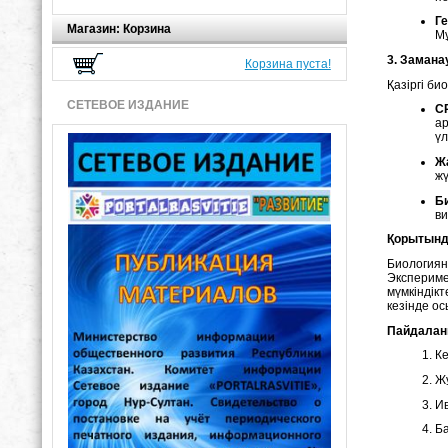
Г
Магазин: Корзина
Мұ
3. Замана
Корзина пуста!
Қазіргі б
СЕТЕВОЕ ИЗДАНИЕ
C
ар
үл
Ж
жү
Б
ви
Қорытын
Биологиян
Эксперим
мүмкіндік
кезінде ос
Пайдалан
Ке
Жұ
Ив
Ба