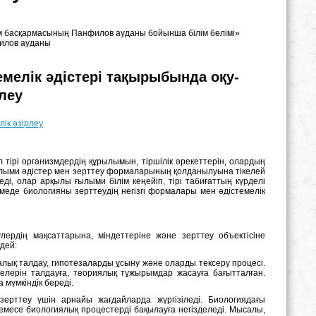
лім басқармасының Панфилов ауданы бойынша білім бөлімі»
филов ауданы
мелік әдістері тақырыбында оқу-
рлеу
ік әзірлеу
тірі организмдердің құрылымын, тіршілік әрекеттерін, олардың
ғылыми әдістер мен зерттеу формаларының қолданылуына тікелей
ді, олар арқылы ғылыми білім кеңейіп, тірі табиғаттың күрделі
емеде биологияны зерттеудің негізгі формалары мен әдістемелік
ердің мақсаттарына, міндеттеріне және зерттеу объектісіне
дей:
калық талдау, гипотезаларды ұсыну және оларды тексеру процесі.
елерін талдауға, теориялық тұжырымдар жасауға бағытталған.
мүмкіндік береді.
зерттеу үшін арнайы жағдайларда жүргізіледі. Биологиядағы
немесе биологиялық процестерді бақылауға негізделеді. Мысалы,