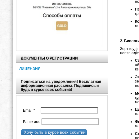
өс
П
қо
Қ
м
2. Биолог
Зерттеуді
негізгі әд
ДОКУМЕНТЫ О РЕГИСТРАЦИИ
С
ай
ЛИЦЕНЗИЯ
ке
Э
з
Подписаться на уведомления! Бесплатная
информационная рассылка. Подпишись и
не
будь в курсе всех событий!
М
құ
мо
Ц
Email
*
жа
Ф
Ваше имя
жа
Хочу быть в курсе всех событий!
С
по