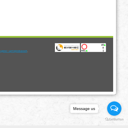
.
Message us