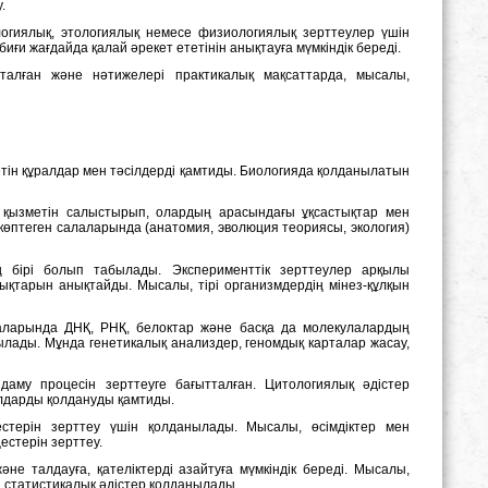
.
ологиялық, этологиялық немесе физиологиялық зерттеулер үшін
ғи жағдайда қалай әрекет ететінін анықтауға мүмкіндік береді.
талған және нәтижелері практикалық мақсаттарда, мысалы,
тетін құралдар мен тәсілдерді қамтиды. Биологияда қолданылатын
н қызметін салыстырып, олардың арасындағы ұқсастықтар мен
өптеген салаларында (анатомия, эволюция теориясы, экология)
нің бірі болып табылады. Эксперименттік зерттеулер арқылы
қтарын анықтайды. Мысалы, тірі организмдердің мінез-құлқын
лаларында ДНҚ, РНҚ, белоктар және басқа да молекулалардың
лады. Мұнда генетикалық анализдер, геномдық карталар жасау,
аму процесін зерттеуге бағытталған. Цитологиялық әдістер
алдарды қолдануды қамтиды.
естерін зерттеу үшін қолданылады. Мысалы, өсімдіктер мен
естерін зерттеу.
әне талдауға, қателіктерді азайтуға мүмкіндік береді. Мысалы,
 статистикалық әдістер қолданылады.