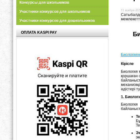
Конкурсы для школьников
11 ноября 202
Участники конкурсов для школьников
Сатыбалди
мемлекетт
Участники конкурсов для дошкольников
ОПЛАТА KASPI PAY
Би
Биологиян
Кіріспе
Биология 
қоршаған 
байланыст
механизмд
әдістері т
1. Биолог
Биология 
байланыст
Т
Бұ
Те
Э
эк