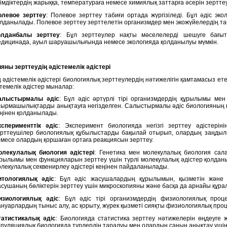
імдіктердің жарыққа, температураға немесе химиялық заттарға әсерін зерттеу
олевое зерттеу
: Полевое зерттеу табиғи ортада жүргізіледі. Бұл әдіс эк
лданылады. Полевое зерттеу зерттелетін организмдер мен экожүйелердің таби
олданбалы зерттеу
: Бұл зерттеулер нақты мәселелерді шешуге бағыт
едицинада, ауыл шаруашылығында немесе экологияда қолданылуы мүмкін.
ияны зерттеудің әдістемелік әдістері
ң әдістемелік әдістері биологиялық зерттеулердің нәтижелігін қамтамасыз е
істемелік әдістер мыналар:
алыстырмалы әдіс
: Бұл әдіс әртүрлі тірі организмдердің құрылымы ме
ырмашылықтарды анықтауға негізделген. Салыстырмалы әдіс биологияның к
ңінен қолданылады.
ксперименттік әдіс
: Эксперимент биологияда негізгі зерттеу әдістері
ерттеушілер биологиялық құбылыстарды бақылай отырып, олардың заңдылы
месе олардың қоршаған ортаға реакциясын зерттеу.
олекулалық биология әдістері
: Генетика мен молекулалық биология са
рылымы мен функцияларын зерттеу үшін түрлі молекулалық әдістер қолданы
лекулалық секвенирлеу әдістері кеңінен пайдаланылады.
итологиялық әдіс
: Бұл әдіс жасушалардың құрылымын, қызметін және д
сушаның бөліктерін зерттеу үшін микроскопияны және басқа да арнайы құр
изиологиялық әдіс
: Бұл әдіс тірі организмдердің физиологиялық проц
нуарлардың тыныс алу, ас қорыту, жүрек қызметі сияқты физиологиялық проц
татистикалық әдіс
: Биологияда статистика зерттеу нәтижелерін өңдеуге ж
пуляциялық биологияда түрлердің таралуы мен олардың санын анықтау үшін