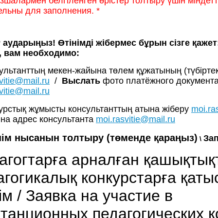
шалармен белгіленген өрістер толтыру үшін міндетті
ельны для заполнения. *
аударыңыз! Өтінімді жібермес бұрын сізге қажет:
, вам необходимо:
ультанттың мекен-жайына төлем құжатының (түбіртекті
vitie@mail.ru
/
Выслать
фото платёжного документа 
vitie@mail.ru
курстық жұмысты консультанттың атына жіберу
moi.ra
 на адрес консультанта
moi.rasvitie@mail.ru
нім нысанын толтыру (төменде қараңыз)
Зап
\