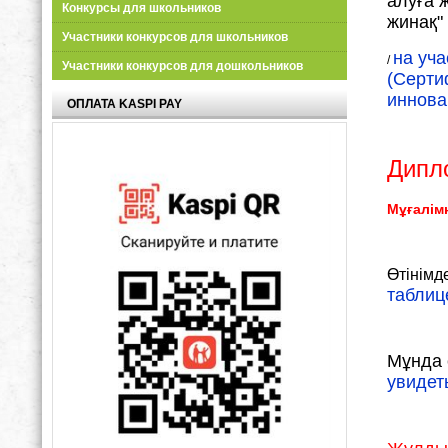
алуға 
Конкурсы для школьников
жинақ"
Участники конкурсов для школьников
на уча
/
Участники конкурсов для дошкольников
(Серти
иннова
ОПЛАТА KASPI PAY
Дипл
Мұғалімн
Өтінімд
табли
Мұнда 
увидет