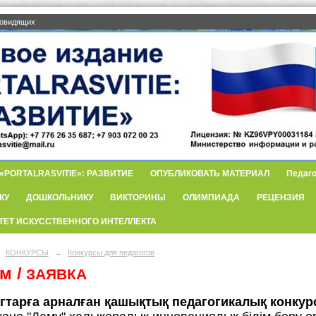
бовидящих
PORTALRASVITIE»: РАЗВИТИЕ
ОПУБЛИКОВАТЬ МАТЕРИАЛ
Педаго
КУ
ДОШКОЛЬНИКУ
ВИКТОРИНЫ
ОЛИМПИАДА
РЕЦЕНЗИЯ
ТЕТ ИСКУССТВЕННОГО ИНТЕЛЛЕКТА
КОНКУРСЫ
→
Конкурсы для педагогов
м /
ЗАЯВКА
гтарға арналған қашықтық педагогикалық конкур