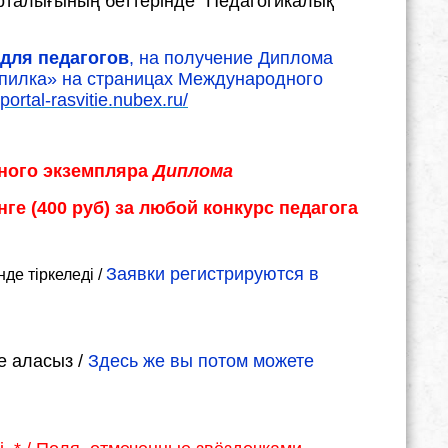
орталығының беттерінде "Педагогикалық
для педагогов
, на получение Диплома
опилка» на страницах Международного
/portal-rasvitie.nubex.ru/
ного экземпляра
Диплома
нге (400 руб) за любой конкурс педагога
Заявки регистрируются в
нде тіркеледі /
е аласыз /
Здесь же вы потом можете