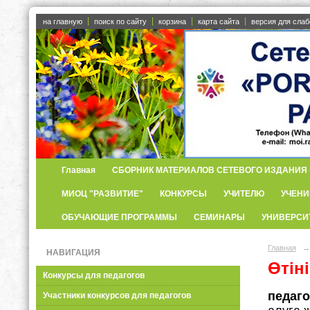
на главную
поиск по сайту
корзина
карта сайта
версия для сла
Главная
СБОРНИК МАТЕРИАЛОВ СЕТЕВОГО ИЗДАНИЯ «
МИОЦ "РАЗВИТИЕ"
КОНКУРСЫ
УЧИТЕЛЮ
УЧЕНИ
ОБУЧАЮЩИЕ ПРОГРАММЫ
СЕМИНАРЫ
УНИВЕРСИ
Главная
→
НАВИГАЦИЯ
Өтіні
Конкурсы для педагогов
педаго
Участники конкурсов для педагогов