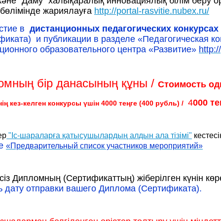
және "Даму" халықаралық инновациялық білім беру 
 бөлімінде жариялауға
http://portal-rasvitie.nubex.ru/
стие в
дистанционных педагогических конкурсах 
фиката) и публикации в разделе «Педагогическая к
ционного образовательного центра «Развитие»
http:/
омның бір данасының құны /
Стоимость од
4
000 те
ің кез-келген конкурсы үшін 4000 теңге (400 рубль) /
ер
"Іс-шараларға қатысушылардың алдын ала тізімі"
кестесі
це
«Предварительный список участников мероприятий»
сіз Дипломның (Сертификаттың) жіберілген күнін көр
ь дату отправки вашего Диплома (Сертификата).