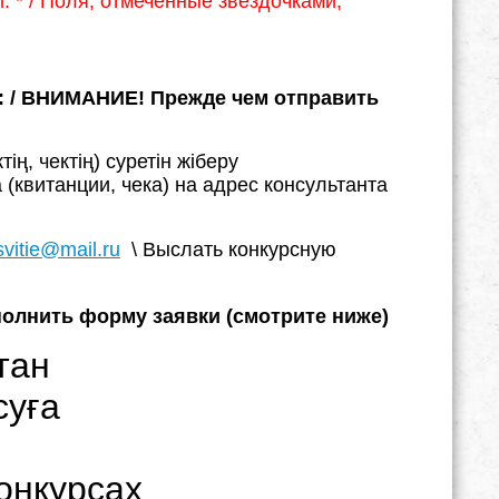
. * /
Поля, отмеченные звёздочками,
 /
ВНИМАНИЕ! Прежде чем отправить
ң, чектің) суретін жіберу
(квитанции, чека) на адрес консультанта
svitie@mail.ru
\ Выслать конкурсную
олнить форму заявки (смотрите ниже)