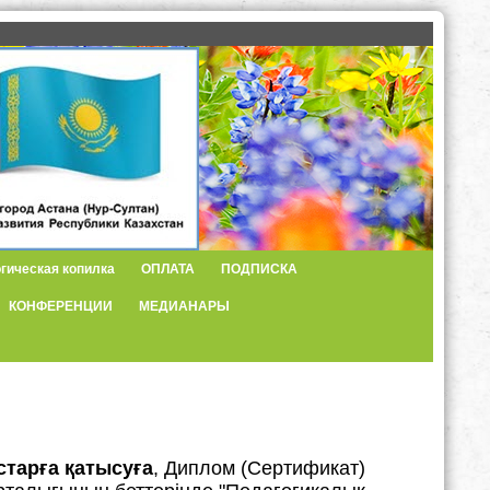
гическая копилка
ОПЛАТА
ПОДПИСКА
КОНФЕРЕНЦИИ
МЕДИАНАРЫ
старға қатысуға
, Диплом (Сертификат)