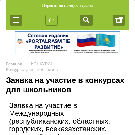
Перейти на полную версию
Корз
Главная
КОНКУРСЫ
→
→
Конкурсы для школьников
Заявка на участие в конкурсах
для школьников
Заявка на участие в
Международных
(республиканских, областных,
городских, всеказахстанских,