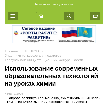
Перейти на полную версию
Корз
Главная
КОНКУРСЫ
→
→
Участники конкурсов для педагогов
→
Республиканский дистанционный конкурс «Фестиваль педагогич
Использование современных
образовательных технологий
на уроках химии
4 марта 2025 г.
Таирова Калбинур Тельмановна, Учитель химии, «Школа-
гимназия №153 имени А.Розыбакиева», г. Алматы