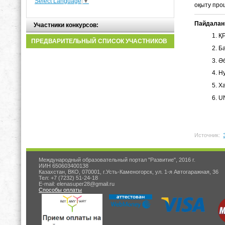
Select Language
▼
оқыту проц
Пайдалан
Участники конкурсов:
ҚР
ПРЕДВАРИТЕЛЬНЫЙ СПИСОК УЧАСТНИКОВ
Ба
Әб
Ну
Ха
U
Источник:
Международный образовательный портал "Развитие", 2016 г.
ИИН 650603400138
Казахстан, ВКО, 070001, г.Усть-Каменогорск, ул. 1-я Автогаражная, 36
Тел: +7 (7232) 51-24-18
E-mail: elenasuper28@gmail.ru
Способы оплаты