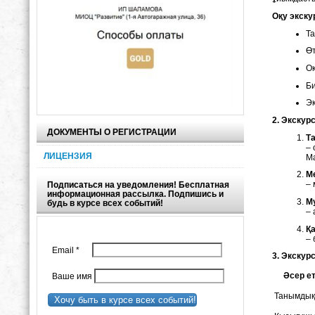
Оқу экск
Та
Өт
Оқ
Би
Эк
2. Экскур
ДОКУМЕНТЫ О РЕГИСТРАЦИИ
Т
– 
ЛИЦЕНЗИЯ
Ма
М
– 
Подписаться на уведомления! Бесплатная
информационная рассылка. Подпишись и
М
будь в курсе всех событий!
– 
Қ
– 
Email
*
3. Экскур
Әсер е
Ваше имя
Танымдық 
Хочу быть в курсе всех событий!