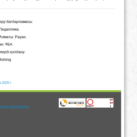
беру бағдарламасы
.
 Педагогика.
 Алматы: Рауан.
ан: ҰБА.
терді қолдану
.
ishing.
 2025 г.
.