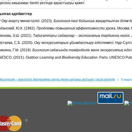
есінің ажырамас бөлігі ретінде қарастыруы қажет.
ылған әдебиеттер
 Оқу-ағарту министрлігі. (2023).
Биология пәні бойынша жаңартылған білім 
банский, Ю.К. (1982).
Проблемы повышения эффективности урока
. Москва:
енова, З.Ш. (2021).
Табиғаттағы сабақтар – экологиялық тәрбиенің негізі
.
ртаева, С.Б. (2020).
Оқу экскурсияларын ұйымдастыру әдістемесі
. Нұр-Сұлт
мзина, Г.М. (2019).
Биология сабағында тәжірибелік және экскурсиялық әдіс
NESCO. (2021).
Outdoor Learning and Biodiversity Education
. Paris: UNESCO Publ
Экскурсия – мектепте биологияны оқуға деген ынтаны арттыру тәсілі ретінде
|
5 марта
©