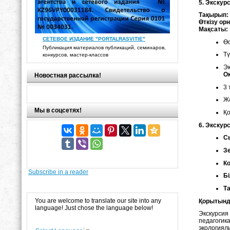
5. Экскурс
Тақырып:
Өткізу ор
Мақсаты:
СЕТЕВОЕ ИЗДАНИЕ "PORTALRASVITIE"
Өс
Публикация материалов публикаций, семинаров,
Тү
конкурсов, мастер-классов
Э
О
Новостная рассылка!
3 
Жә
Мы в соцсетях!
Қо
6. Экску
С
Зе
К
Subscribe in a reader
Бі
Та
You are welcome to translate our site into any
Қорытын
language! Just chose the language below!
Экскурсия
педагогик
экологиял