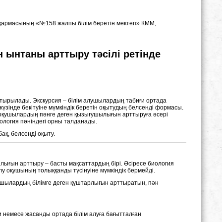
асқармасының «№158 жалпы білім беретін мектеп» КММ,
н ынтаны арттыру тәсілі ретінде
стырылады. Экскурсия – білім алушылардың табиғи ортада
жүзінде бекітуіне мүмкіндік беретін оқытудың белсенді формасы.
 оқушылардың пәнге деген қызығушылығын арттыруға әсері
логия пәніндегі орны талданады.
ақ, белсенді оқыту.
ылығын арттыру – басты мақсаттардың бірі. Әсіресе биология
лу оқушының толыққанды түсінуіне мүмкіндік бермейді.
шылардың білімге деген құштарлығын арттыратын, пән
и немесе жасанды ортада білім алуға бағытталған