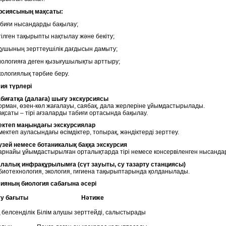
урсиясының мақсаты:
биғи нысандарды бақылау;
ілген тақырыпты нақтылау және бекіту;
ушының зерттеушілік дағдысын дамыту;
ологияға деген қызығушылықты арттыру;
ологиялық тәрбие беру.
сия түрлері
абиғатқа (далаға) шығу экскурсиясы
орман, өзен-көл жағалауы, саябақ, дала жерлеріне ұйымдастырылады.
қсаты – тірі ағзаларды табиғи ортасында бақылау.
ектеп маңындағы экскурсиялар
мектеп ауласындағы өсімдіктер, топырақ, жәндіктерді зерттеу.
узей немесе ботаникалық баққа экскурсия
арнайы ұйымдастырылған орталықтарда тірі немесе консервіленген нысанда
алалық инфрақұрылымға (сүт зауыты, су тазарту станциясы)
биотехнология, экология, гигиена тақырыптарында қолданылады.
сияның биология сабағына әсері
ту бағыты
Нәтиже
белсенділік
Білім алушы зерттейді, салыстырады