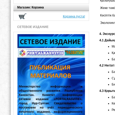
Қызығуш
Магазин: Корзина
Жеке тәж
Кәсіптік б
Корзина пуста!
Экология
СЕТЕВОЕ ИЗДАНИЕ
4. Экскур
4.1 Дайын
Ма
Қа
Ба
4.2 Негізг
Ба
Сұ
Би
4.3 Қорыт
Ба
Ке
Ре