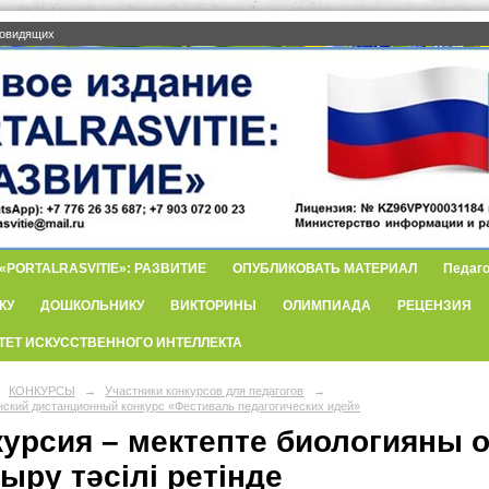
бовидящих
PORTALRASVITIE»: РАЗВИТИЕ
ОПУБЛИКОВАТЬ МАТЕРИАЛ
Педаго
КУ
ДОШКОЛЬНИКУ
ВИКТОРИНЫ
ОЛИМПИАДА
РЕЦЕНЗИЯ
ТЕТ ИСКУССТВЕННОГО ИНТЕЛЛЕКТА
КОНКУРСЫ
→
Участники конкурсов для педагогов
→
нский дистанционный конкурс «Фестиваль педагогических идей»
курсия – мектепте биологияны 
ыру тәсілі ретінде