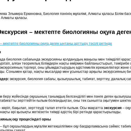
.
ева Эльмира Еркиновна, Биология пәнінің мұғалімі, Алматы қаласы Білім б
, Алматы қаласы.
Экскурсия – мектепте биологияны оқуға деге
– мектепте биологияны оқуға деген ынтаны арттыру тәсілі ретінде
я
ада биология сабағында экскурсияны қолданудың маңызы мен тиімділігі қара
ргізіп, алған теориялық білімдерін нақты өмірмен байланыстырып, тәжірибе 
экскурсияның түрлері, оны ұйымдастырудың әдістемелік ерекшеліктері және
ды. Сонымен қатар, нақты мысалдар мен ұсыныстар арқылы экскурсияның био
здер:
экскурсия, биология сабағы, қызығушылық, табиғат, зерттеу, далалық саб
лім беру жүйесінде оқушының танымдық белсенділігі мен пәнге деген қызығуш
і табиғатты зерттейтін ғылым болғандықтан, оны тек сыныпта оқытумен шекте
 көріп, бақылап, зерттеуді талап ететін ғылым. Осы мақсатта
экскурсия
– оқу
ақты әрі қызықты жеткізетін тиімді әдістің бірі ретінде қарастырылады.
сияның оқу процесіндегі орны
 – бұл оқушылардың мұғалім жетекшілігімен оқу бағдарламасына сәйкес табиғ
рылған саяхат.