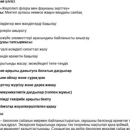
ия үлгісі
«Жергілікті флора мен фаунаны зерттеу»
ны:
Мектеп ауласы немесе жақын маңдағы саябақ
імдіктер мен жәндіктерді бақылау
рлерін ажырату
кожүйе элементтері арасындағы байланысты анықтау
қушы тапсырмасы:
түрлі өсімдікті сипаттап жазу
ндік әрекетін бақылау
рытынды жасау: экожүйедегі тепе-теңдік
рсия арқылы дамытуға болатын дағдылар
ыни ойлау және сұрақ қою
рттеу жүргізу және дерек жинау
оммуникативтік дағдылар (топпен жұмыс)
лімді тәжірибе арқылы бекіту
биғатқа жауапкершілікпен қарау
ды
 – биология сабағын өмірмен байланыстыратын, оқушыны белсенді әрекетке 
алық құрал. Экскурсия барысында оқушы тек теорияны нақтылап қана қоймай,
ық мәдениет қалыптастырады. Сондықтан да әрбір биология мұғалімі сабақ ж