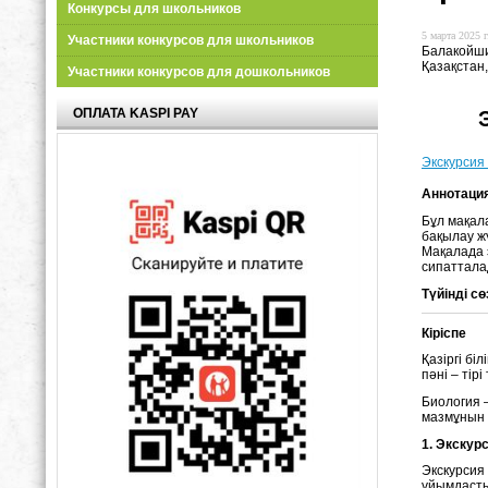
Конкурсы для школьников
5 марта 2025 г
Участники конкурсов для школьников
Балакойши
Қазақстан
Участники конкурсов для дошкольников
ОПЛАТА KASPI PAY
Экскурсия 
Аннотаци
Бұл мақал
бақылау жү
Мақалада 
сипаттала
Түйінді сө
Кіріспе
Қазіргі бі
пәні – тір
Биология –
мазмұнын н
1. Экскур
Экскурсия
ұйымдасты