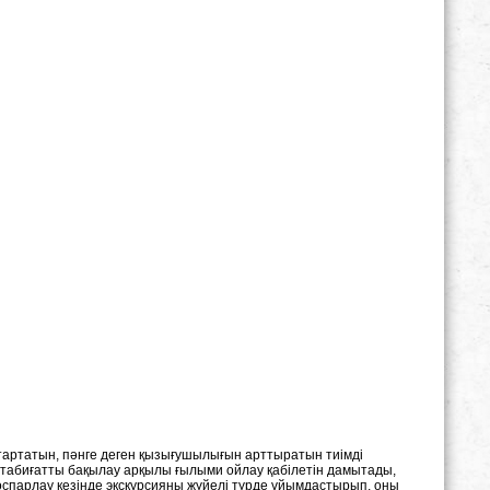
тартатын, пәнге деген қызығушылығын арттыратын тиімді
 табиғатты бақылау арқылы ғылыми ойлау қабілетін дамытады,
оспарлау кезінде экскурсияны жүйелі түрде ұйымдастырып, оны