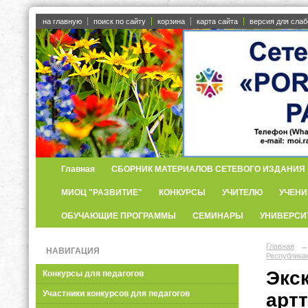
на главную
поиск по сайту
корзина
карта сайта
версия для сла
Главная
СБОРНИК МАТЕРИАЛОВ СЕТЕВОГО ИЗДАНИЯ «
МИОЦ "РАЗВИТИЕ"
КОНКУРСЫ
УЧИТЕЛЮ
УЧЕНИ
ОБУЧАЮЩИЕ ПРОГРАММЫ
СЕМИНАРЫ
УНИВЕРСИ
Главная
→
НАВИГАЦИЯ
Республика
Экс
Конкурсы для педагогов
Участники конкурсов для педагогов
артт