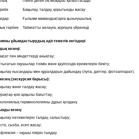
ылық
Пәнге деген оң көзқарас қалыптасады
ірибе
Бақылау, талдау, қорытынды жасау
ағдар
Ғылыми мамандықтарға қызығушылық
лық тәрбие
Табиғатты аялауға, қорғауға үйренеді
сияны ұйымдастырудың әдістемелік негіздері
дық кезеңі:
қсат пен міндеттерді анықтау;
тысатын оқушылар тізімін және қауіпсіздік ережелерін бекіту;
қылау нысандары мен құралдарын дайындау (лупа, дәптер, фотоаппарат).
і кезең (экскурсия барысы):
қылау және талдау жасау;
рақтар қою арқылы бағыттау;
ологиялық терминологияны дұрыс қолдану.
ынды кезең:
қылау нәтижелерін талдау, салыстыру;
сте, сызба, есеп жасау;
флексия – оқушы пікірін тыңдау.