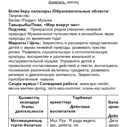
февраль
месяц
Білім беру салалары /Образовательные области:
Творчество
Бөлімі /Раздел: Музыка
Такырыбы/Тема:
«Мир вокруг нас»
Подтема:
. Прекрасное рядом (явление неживой
природы) Музыкальное путешествие в волшебные звуки
природы по временам года!
Мақсаты / Цель:
Закреплять и расширять представления
детей о звуках неживой природы, развивать чувство
ритма. Развивать слушательскую и исполнительскую
культуры, восприятие и различие вокальной и
инструментальной музыки. Упражнять детей в
правильном согласовании действий и текста, воспитывать
понимание различной величины предмета, развивать
речевую и двигательную активность. Закреплять
приобретенные навыки.
Сөздік жұмыс / Словарная работа:
зима-қыс-winter,
весна-көктем-spring, лето-жаз-summer, осень-күс-autumn
Қызметтің
Тәрбиеші
кезендері
әрекеттері
Балалар
Этапы
Действия
әрекетте
деятельности
воспитателя
Действи
Мотивациялық-
Муз. Рук. .Я рада видеть
Дети
түрткі болатын
вас, ребята, на
здороваю