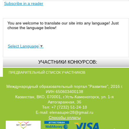
Subscribe in a reader
You are welcome to translate our site into any language! Just
chose the language below!
Select Language
▼
УЧАСТНИКИ КОНКУРСОВ:
ПРЕДВАРИТЕЛЬНЫЙ СПИСОК УЧАСТНИКОВ
Международный образовательный портал "Развитие", 2016 г.
ИИН 650603400138
Казахстан, ВКО, 070001, г.Усть-Каменогорск, ул. 1-я
Автогаражная, 36
Тел: +7 (7232) 51-24-18
E-mail: elenasuper28@gmail.ru
Способы оплаты