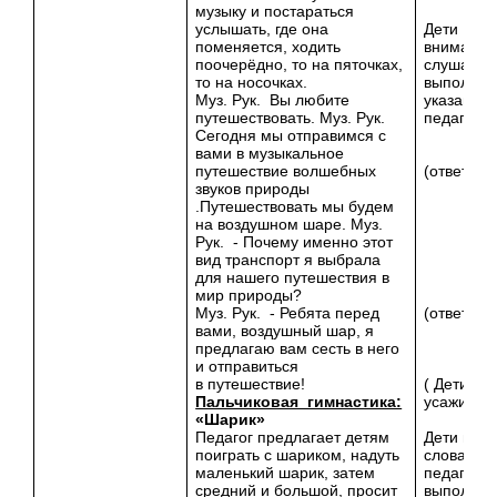
музыку и постараться
услышать, где она
Дети
поменяется, ходить
внимател
поочерёдно, то на пяточках,
слушают 
то на носочках.
выполняю
Муз. Рук. Вы любите
указания
путешествовать. Муз. Рук.
педагога.
Сегодня мы отправимся с
вами в музыкальное
путешествие волшебных
(ответы д
звуков природы
.Путешествовать мы будем
на воздушном шаре. Муз.
Рук. - Почему именно этот
вид транспорт я выбрала
для нашего путешествия в
мир природы?
Муз. Рук. - Ребята перед
(ответы).
вами, воздушный шар, я
предлагаю вам сесть в него
и отправиться
в путешествие!
( Дети
Пальчиковая_гимнастика:
усаживают
«Шарик»
Педагог предлагает детям
Дети пов
поиграть с шариком, надуть
слова за
маленький шарик, затем
педагогом
средний и большой, просит
выполняю