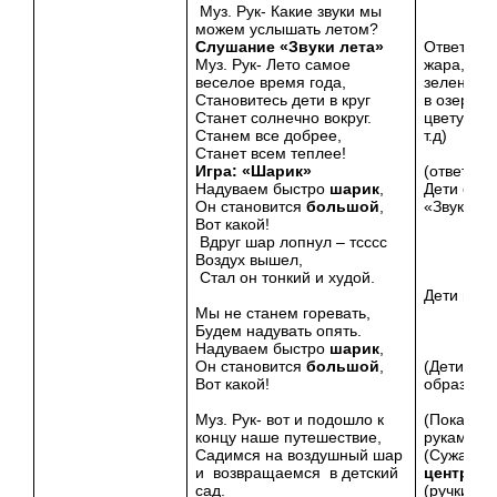
Муз. Рук- Какие звуки мы
можем услышать летом?
Слушание «Звуки лета»
Ответы де
Муз. Рук- Лето самое
жара, тра
веселое время года,
зеленая, 
Становитесь дети в круг
в озере и
Станет солнечно вокруг.
цветут цв
Станем все добрее,
т.д)
Станет всем теплее!
Игра: «Шарик»
(ответы д
Надуваем быстро
шарик
,
Дети слу
Он становится
большой
,
«Звуки ле
Вот какой!
Вдруг шар лопнул – тсссс
Воздух вышел,
Стал он тонкий и худой.
Дети игр
Мы не станем горевать,
Будем надувать опять.
Надуваем быстро
шарик
,
Он становится
большой
,
(Дети рас
Вот какой!
образуя
к
Муз. Рук- вот и подошло к
(Показыв
концу наше путешествие,
руками.)
Садимся на воздушный шар
(Сужаем
и возвращаемся в детский
центру
.)
сад.
(ручки вве