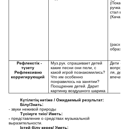
(Показыв
ручками, 
стал
шар
(Качаем г
(расходят
образуя
к
Рефлекстік -
Муз.рук. спрашивает детей
Дети отве
түзету
какие песни они пели, с
вопросы м
Рефлексивно
какой игрой познакомились?
ля, делят
корригирующий
Что им особенно
впечатле
понравилось на занятии?
Поощрение детей. Дарит
картинку воздушного шарика
Күтілетің нәтіже / Ожидаемый результат:
Білу/Знать:
- звуки неживой природы
Түсінуге тиіс/ Иметь:
-
представление о средствах музыкальной
выразительности.
Істей білу керек/
Уметь: