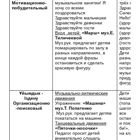
Мотивационно-
музыкальном занятии! Я
трёх язык
побудительный
хочу со всеми
Здравству
поздороваться
Сәлеметс
Здравствуйте мальчишки
Hello!
Здравствуйте девчонки
(здорова
Здравствуйте гости
мальчики
Вход детей:
«Марш» муз.Е.
(здорова
Тиличеевой
девочки)
Муз.рук. предлагает детям
(гости
помаршировать по залу в
здороваю
разных направлениях, в
Дети шага
конце каждой фразы
разных
остановиться и сделать
направлен
красивую фигуру.
остановк
музыки
придумы
фигуру.
Ұйымдык -
Музыкально-ритмические
Дети «еду
Іздену
движения
машине»
Организационно
Упражнение:
«Машина»
(топающ
-поисковый
муз.Т. Попатенко
шагом) Н
Муз.рук. предлагает детям
все
покататься на машине.
останавл
Танцевальные движения
:
и поют: «
«Пяточки-носочки»
би!», «н
Педагог просит детей
на клаксо
внимательно слушать