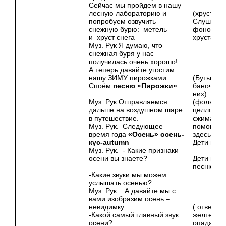
Сейчас мы пройдем в нашу
лесную лабораторию и
(хруст сне
попробуем озвучить
Слушают
снежную бурю: метель
фоногра
и хруст снега
хруста сн
Муз. Рук Я думаю, что
снежная буря у нас
получилась очень хорошо!
А теперь давайте угостим
нашу ЗИМУ пирожками.
(Бутылочк
Споём
песню «Пирожки»
баночки, 
них)
Муз. Рук Отправляемся
(фольгу,
дальше на воздушном шаре
целлофан
в путешествие.
сжимают 
Муз. Рук. Следующее
помощи 
время года
«Осень»
осень-
здесь пре
күс-
autumn
Дети изо
Муз. Рук. - Какие признаки
осени вы знаете?
Дети исп
песню «П
-Какие звуки мы можем
услышать осенью?
Муз. Рук. : А давайте мы с
вами изобразим осень –
невидимку.
( ответы:
-Какой самый главный звук
желтеют,
осени?
опадают,