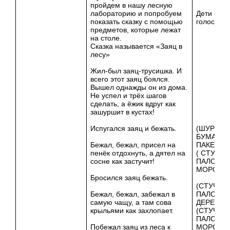
пройдем в нашу лесную
лабораторию и попробуем
Дети слу
показать сказку с помощью
голоса пт
предметов, которые лежат
на столе.
Сказка называется «Заяц в
лесу»
Жил-был заяц-трусишка. И
всего этот заяц боялся.
Вышел однажды он из дома.
Не успел и трёх шагов
сделать, а ёжик вдруг как
зашуршит в кустах!
Испугался заяц и бежать.
(ШУРШИ
БУМАГОЙ
Бежал, бежал, присел на
ПАКЕТОМ
пенёк отдохнуть, а дятел на
( СТУЧИ
сосне как застучит!
ПАЛОЧКА
МОРОЖЕ
Бросился заяц бежать.
(СТУЧИМ
Бежал, бежал, забежал в
ПАЛОЧКО
самую чащу, а там сова
ДЕРЕВЯШ
крыльями как захлопает.
(СТУЧИ
ПАЛОЧКА
Побежал заяц из леса к
МОРОЖЕ