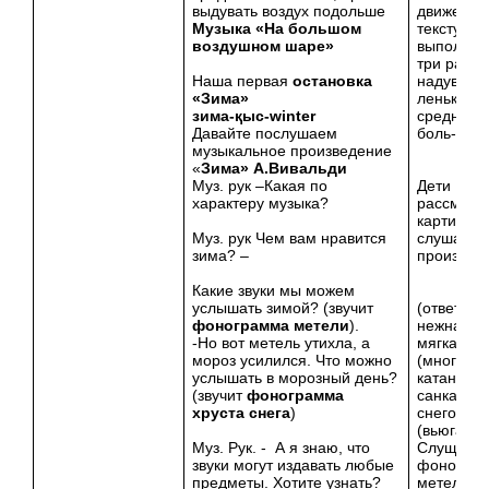
выдувать воздух подольше
движения
Музыка «На большом
тексту, за
воздушном шаре»
выполняю
три раза:
Наша первая
остановка
надувают
«Зима»
ленький ш
зима-қыс-
winter
средний и
Давайте послушаем
боль-шой
музыкальное произведение
«
Зима» А.Вивальди
Муз. рук –Какая по
Дети
характеру музыка?
рассматр
картинку 
Муз. рук Чем вам нравится
слушают
зима? –
произвед
Какие звуки мы можем
услышать зимой? (звучит
(ответы д
фонограмма метели
).
нежная, с
-Но вот метель утихла, а
мягкая)
мороз усилился. Что можно
(много сн
услышать в морозный день?
катание н
(звучит
фонограмма
санках, л
хруста снега
)
снеговик
(вьюга, м
Муз. Рук. - А я знаю, что
Слущают
звуки могут издавать любые
фоногра
предметы. Хотите узнать?
метели