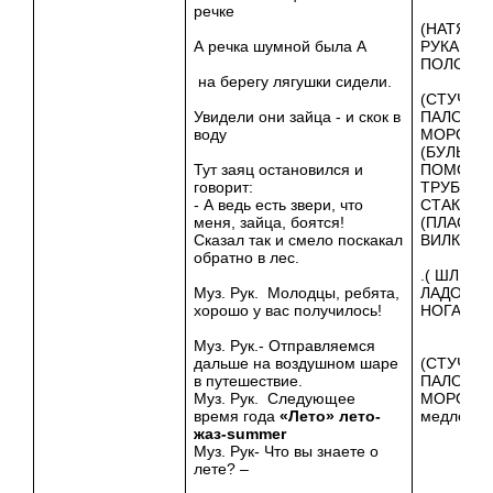
речке
(НАТЯГИ
А речка шумной была А
РУКАМИ
ПОЛОТЕН
на берегу лягушки сидели.
(СТУЧИ
Увидели они зайца - и скок в
ПАЛОЧКА
воду
МОРОЖЕ
(БУЛЬКА
Тут заяц остановился и
ПОМОЩ
говорит:
ТРУБОЧК
- А ведь есть звери, что
СТАКАНЕ
меня, зайца, боятся!
(ПЛАСТИ
Сказал так и смело поскакал
ВИЛКИ)
обратно в лес.
.( ШЛЁП
Муз. Рук. Молодцы, ребята,
ЛАДОНЯ
хорошо у вас получилось!
НОГАМ)
Муз. Рук.- Отправляемся
дальше на воздушном шаре
(СТУЧИ
в путешествие.
ПАЛОЧКА
Муз. Рук. Следующее
МОРОЖЕ
время года
«Лето»
лето-
медленно
жаз-
summer
Муз. Рук- Что вы знаете о
лете? –