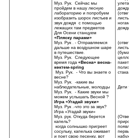
Муз. Рук. Сейчас мы
улетают, 
пройдем в нашу лесную
дождь )
лабораторию и попробуем
(ответы:,
изобразить шорох листьев и
листьев п
звук дождя с помощью
ногами, л
лежащих там предметов
дождик)
Для Осени станцуем
«Пляску парами»
Муз. Рук . - Отправляемся
(ответы- 
дальше на воздушном шаре
листьев)
в путешествие.
(бумага,
Муз. Рук. Следующее
целлофан
время года
«Весна»
весна-
пакеты
көктем-
spring
полиэтил
Муз. Рук. - Что вы знаете о
стаканчик
весне?
Муз. Рук. -какие вы
наблюдательные, молодцы
Дети танц
Муз. Рук. - Какие звуки мы
можем услышать Весной ?
Игра «Угадай звуки»
Муз. Рук .-что это за звук?
Игра «Угадай звуки»
Муз. рук. Откуда берется
(Ответы д
капель?
природа о
когда солнышко пригреет
появляют
сосульку, капелька оживает
первые ц
и поет свою песенку, вот
набухают