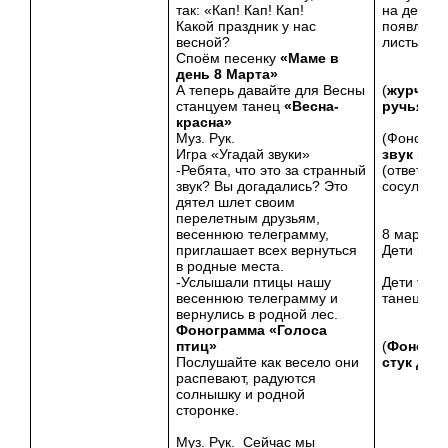
так: «Кап! Кап! Кап!
на деревь
Какой праздник у нас
появляют
весной?
листья)
Споём песенку
«Маме в
день 8 Марта»
А теперь давайте для Весны
(
журчани
станцуем танец
«Весна-
ручья
)
красна»
Муз. Рук.
(Фоногра
Игра «Угадай звуки»
звук кап
-Ребята, что это за странный
(ответ дет
звук? Вы догадались? Это
сосульки)
дятел шлет своим
перелетным друзьям,
весеннюю телеграмму,
8 марта
приглашает всех вернуться
Дети пою
в родные места.
-Услышали птицы нашу
Дети тан
весеннюю телеграмму и
танец.
вернулись в родной лес.
Фонограмма «Голоса
птиц»
(
Фоногр
Послушайте как весело они
стук дят
распевают, радуются
солнышку и родной
сторонке.
Муз. Рук. Сейчас мы