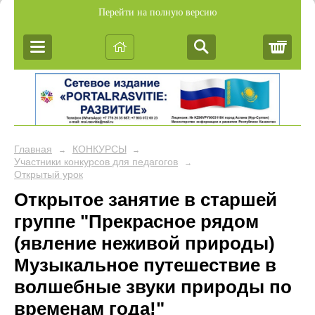
Перейти на полную версию
Корз
Главная
КОНКУРСЫ
→
→
Участники конкурсов для педагогов
→
Открытый урок
Открытое занятие в старшей
группе "Прекрасное рядом
(явление неживой природы)
Музыкальное путешествие в
волшебные звуки природы по
временам года!"