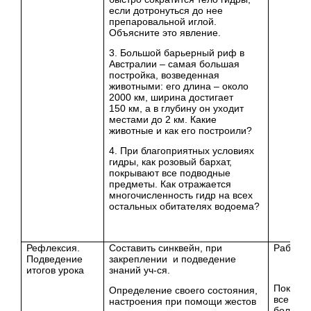
если дотронуться до нее
препаровальной иглой.
Объясните это явление.
3. Большой барьерный риф в
Австралии – самая большая
постройка, возведенная
животными: его длина – около
2000 км, ширина достигает
150 км, а в глубину он уходит
местами до 2 км. Какие
животные и как его построили?
4. При благоприятных условиях
гидры, как розовый бархат,
покрывают все подводные
предметы. Как отражается
многочисленность гидр на всех
остальных обитателях водоема?
Рефлексия.
Составить синквейн, при
Работа 
Подведение
закреплении и подведение
итогов урока
знаний уч-ся.
Показыв
Определение своего состояния,
все пон
настроения при помощи жестов
большой