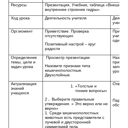
Ресурсы
Презентация, Учебник, таблица «Внешнее 
внутреннее строение гидры»
Ход урока
Деятельность учителя
Деятель
ученика
Орг.момент
Приветствие. Проверка
Приветс
отсутствующих.
учителя
однокла
Позитивный настрой – круг
радости
Определение
Просмотр презентации
Называ
темы, цели и
признак
Назовите признаки типа
задач урока
записыв
кишечнополостные.
урока
Двухслойные.
Актуализация
Ответы
«Толстые и
знаний
тонкие вопросы»
учащихся
2
.
Выберите правильные
Парное
утверждения. « Это верно или не
обсужд
верно»
1. Среди кишечнополостных
животных есть представители с
лучевой и двусторонней
симметрией тела.