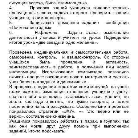
ситуация успеха, была взаимооценка.
4. Проверка знаний учащихся задание-вставить
пропущенные слова, задача которого- проверить знания
учащихся, взаимопроверка.
5. Записывают домашнее задание сообщение
«Почкование гидры»
6. Рефлексия. Задача этапа- осмысление
деятельности ученика и учителя на уроке. Подведение
итогов урока «две звезды и одно желание».
Проведена индивидуальная и самостоятельная работа,
самооценка, контроль, и взаимоконтроль. Со стороны
учащихся была проявлена и активность,
заинтересованность в работе, в получении ими новой
информации. Использование компьютера позволило
оживить процесс восприятия нового материала и сделать
урок более наглядным и динамичным.
В процессе внедрения стратегии семи модулей на уроке
стали заметны изменения отношения учеников к уроку:
сначала они стеснялись высказывать свое мнение, не
знали: как надо ответить, что нужно говорить; а потом
постепенно начали рассуждать. Особенно мне и ребятам
понравились стратегии «ЗХУ», «« Это верно или не
верно», составление синквейна.
Учащимся понравилось работать в парах, в группах, так
как они могли друг другу помочь при выполнении
заданий, что-то подсказать.