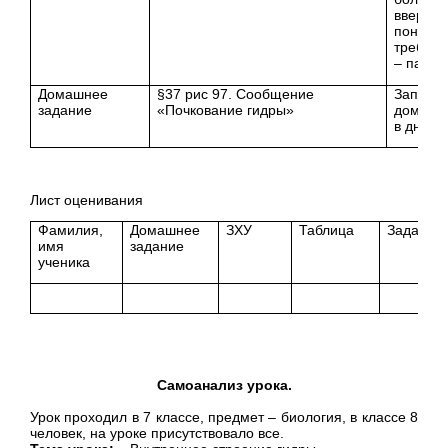
вверх, 
понял –
требует
– пальчи
Домашнее
§37 рис 97. Сообщение
Записы
задание
«Почкование гидры»
домашн
в дневн
Лист оценивания
Фамилия,
Домашнее
ЗХУ
Таблица
Задание
имя
задание
ученика
Самоанализ урока.
Урок проходил в 7 классе, предмет – биология, в классе 8
человек, на уроке присутствовало все.