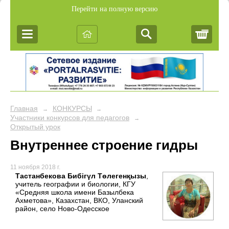
Перейти на полную версию
Корз
Главная
КОНКУРСЫ
→
→
Участники конкурсов для педагогов
→
Открытый урок
Внутреннее строение гидры
11 ноября 2018 г.
Тастанбекова Бибігүл Төлегенқызы
,
учитель географии и биологии, КГУ
«Средняя школа имени Базылбека
Ахметова», Казахстан, ВКО, Уланский
район, село Ново-Одесское