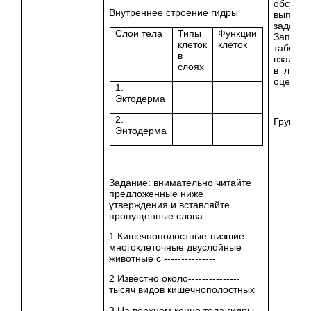
обсужде
Внутреннее строение гидры
выполн
задани
Слои тела
Типы
Функции
Заполн
клеток
клеток
таблицы
в
взаимо
слоях
в листа
оценив
1.
Эктодерма
2.
Группов
Энтодерма
Задание: внимательно читайте
предложенные ниже
утверждения и вставляйте
пропущенные слова.
1 Кишечнополостные-низшие
многоклеточные двуслойные
животные с ---------------
2 Известно около---------------
тысяч видов кишечнополостных
3 На верхнем конце тела гидры