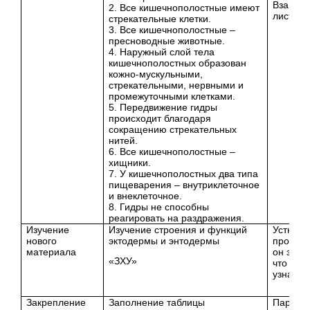
Взаимоо
2. Все кишечнополостные имеют
листах 
стрекательные клетки.
3. Все кишечнополостные –
пресноводные животные.
4. Наружный слой тела
кишечнополостных образован
кожно-мускульными,
стрекательными, нервными и
промежуточными клетками.
5. Передвижение гидры
происходит благодаря
сокращению стрекательных
нитей.
6. Все кишечнополостные –
хищники.
7. У кишечнополостных два типа
пищеварения – внутриклеточное
и внеклеточное.
8. Гидры не способны
реагировать на раздражения.
Изучение
Изучение строения и функций
Устно к
нового
эктодермы и энтодермы
прогова
материала
он знал,
«ЗХУ»
что еще
узнать
Закрепление
Заполнение таблицы
Парное