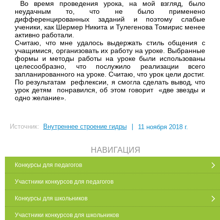
Во время проведения урока, на мой взгляд, было
неудачным то, что не было применено
дифференцированных заданий и поэтому слабые
ученики, как Шермер Никита и Тулегенова Томирис менее
активно работали.
Считаю, что мне удалось выдержать стиль общения с
учащимися, организовать их работу на уроке. Выбранные
формы и методы работы на уроке были использованы
целесообразно, что послужило реализации всего
запланированного на уроке. Считаю, что урок цели достиг.
По результатам рефлексии, я смогла сделать вывод, что
урок детям понравился, об этом говорит «две звезды и
одно желание».
Источник:
Внутреннее строение гидры
|
11 ноября 2018 г.
НАВИГАЦИЯ
Конкурсы для педагогов
Участники конкурсов для педагогов
Конкурсы для школьников
Участники конкурсов для школьников