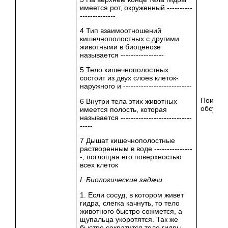
имеется рот, окруженный ----------
--------------
4 Тип взаимоотношений
кишечнополостных с другими
животными в биоценозе
называется -----------------
5 Тело кишечнополостных
состоит из двух слоев клеток-
наружного и ---------------------------
Поисков
6 Внутри тела этих животных
обсужд
имеется полость, которая
называется ----------------------------
-----
7 Дышат кишечнополостные
растворенным в воде ---------------
-, поглощая его поверхностью
всех клеток
I. Биологические задачи
1. Если сосуд, в котором живет
гидра, слегка качнуть, то тело
животного быстро сожмется, а
щупальца укоротятся. Так же
быстро сократится тело гидры,