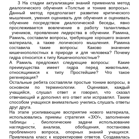
3 На стадии актуализации знаний применила метод
диалогического обучения «Толстые и тонкие вопросы».
Данный метод предполагает развитие критического
мышления, умения оценивать для обучения и оценивать
обучение посредством диалогической беседы, явно
прослеживается вовлечение в работу талантливых
учеников, проявление лидерства в обучении. Рамина,
Рамиль, составили вопросы, требующие хорошего знания
материала, а также логического мышления. Рамина
составила такие вопросы: Каково значение
кишечнополостных в природе и для человека?
Почему
гидра относится к типу Кишечнополостные?
А Рамиль предложил следующие вопросы: Какие
преимущества имеет гидра перед животными,
относящимися к типу Простейшие? Что такое
регенерация?
Остальные ребята составляли простые тонкие вопросы, в
основном по терминологии. Оценивая, каждый
учащийся, слушал ответ и говорил, что сказал
отвечающий и дополнял его ответ или исправлял. Таким
способом учащихся внимательно учились слушать ответы
друг друга.
На этапе усиливающие восприятие нового материала,
использовались приемы стратегия «ЗХУ», заполнение
таблицы , биологические задачи использование
наглядности, анализа, обобщения, постановка
проблемного вопроса, опорных знаний учащихся.
Привлекала класс к корректировке ответов. Создавалась