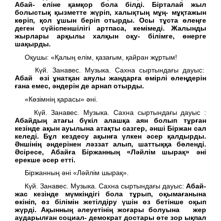
Абай- еліне қамқор бола білді. Бірталай жыл
болыстық қызметте жүріп, халықтың мұң- мұқтажын
көріп, қол ұшын беріп отырды. Осы тұста өлеңге
деген сүйіспеншілігі артпаса, кемімеді. Жалынды
жырлары арқылы халқын оқу- білімге, өнерге
шақырды.
Оқушы: «Қалың елім, қазағым, қайран жұртым!
Күй. Занавес. Музыка. Сахна сыртындағы дауыс:
Абай өзі ұнатқан аяулы жандарға өмірлі өлеңдерін
ғана емес, әндерін де арнап отырды.
«Көзімнің қарасы» әні.
Күй. Занавес. Музыка.
Сахна сыртындағы дауыс :
Абайдың атағы бүкіл алашқа аян болып тұрған
кезінде ақын ауылына атақты сазгер, әнші Біржан сал
келеді. Бұл кездесу ақынға үлкен әсер қалдырды.
Әншінің әндерінен ләззат алып, шаттыққа бөленді.
Әсіресе, Абайға Біржанның «Ләйлім шырақ» әні
ерекше әсер етті.
Біржанның әні «Ләйлім шырақ».
Күй. Занавес. Музыка. Сахна сыртындағы дауыс:
Абай-
жас кезінде мүмкіндігі бола тұрып, оқымағанына
өкініп, өз білімін жетілдіру үшін өз бетінше оқып
жүрді. Ақынның әлеуетінің жоғары болуына жер
аударылған социал- демократ достары өте зор ықпал