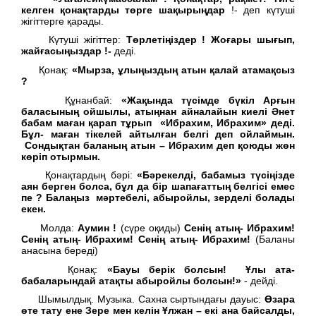
келген қонақтарды төрге шақырыңдар
!- деп күтуші
жігіттерге қарады.
Күтуші жігіттер:
Төрлетіңіздер ! Жоғары шығып,
жайғасыңыздар !-
деді.
Қонақ:
«Мырза, ұлыңыздың атын қалай атамақсыз
?
Құнанбай:
«Жақында түсімде бүкіл Арғын
баласының ойшылы, атыңнан айналайын киелі Әнет
бабам маған қарап тұрып «Ибрахим, Ибрахим» деді.
Бұл- маған тікелей айтылған белгі деп ойлаймын.
Сондықтан баланың атын – Ибрахим деп қоюды жөн
көріп отырмын.
Қонақтардың бәрі:
«Бәрекелді, бабамыз түсіңізде
аян берген болса, бұл да бір шапағаттың белгісі емес
пе ?
Балаңыз мәртебелі, абыройлы, зерделі болады
екен.
Молда:
Аумин !
(сүре оқиды)
Сенің атың- Ибрахим!
Сенің атың- Ибрахим! Сенің атың- Ибрахим!
(Баланы
анасына береді)
Қонақ:
«Бауы берік болсын! Ұлы ата-
бабаларындай атақты абыройлы болсын!»
- дейді.
Шымылдық. Музыка. Сахна сыртындағы дауыс:
Өзара
өте тату ене Зере мен келін Ұлжан – екі ана байсалды,