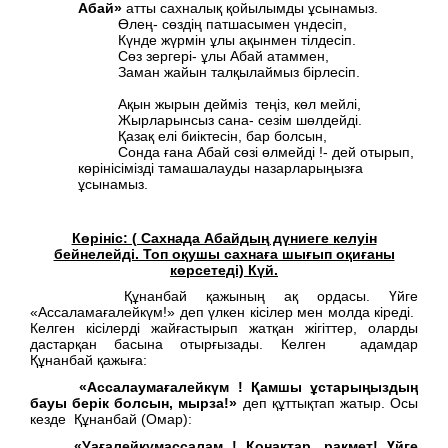
Абай»
атты сахналық қойылымды ұсынамыз.
Өлең- сөздің патшасымен үндесіп,
Күнде жүрмін ұлы ақынмен тілдесіп.
Сөз зергері- ұлы Абай атаммен,
Заман жайын талқылаймыз бірлесіп.
Ақын жырын дейміз теңіз, көл мейлі,
Жырларынсыз сана- сезім шөлдейді.
Қазақ елі биіктесін, бар болсын,
Сонда ғана Абай сөзі өлмейді !- дей отырып,
көрінісімізді тамашалауды назарларыңызға
ұсынамыз.
Көрініс: ( Сахнада Абайдың дүниеге келуін
бейнелейді. Топ оқушы сахнаға шығып оқиғаны
көрсетеді) Күй.
Құнанбай қажының ақ ордасы. Үйге
«Ассаламағалейкүм!» деп үлкен кісілер мен молда кіреді.
Келген кісілерді жайғастырып жатқан жігіттер, оларды
дастарқан басына отырғызады. Келген адамдар
Құнанбай қажыға:
«Ассалаумағалейкүм !
Қамшы ұстарыңыздың
бауы берік болсын, мырза!»
деп құттықтап жатыр. Осы
кезде Құнанбай (Омар):
«Уағалейкүмассалам !
Қонақтар, рақмет! Үйге