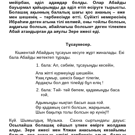
мейірбан, әділ адамдар болды. Олар Абайды
бауырмал қайырымды да әділ етіп өсіруге тырысты.
Болашақ ақынның балалық шағы қос ананың – әже
мен шешенің – тәрбиесінде өтті. Сүйікті немересінің
Ибраһим деген атына тілі келмей, оны «ойлы болсын,
аңдағыш болсын, абайлағыш болсын» деген тілекпен
Абай атандырған да аяулы Зере әжесі еді.
Тұсаукесер.
Кішкентай Абайдың тұсауын кесуге жұрт жиналады. Екі
бала Абайды жетектеп тұрады.
бала: Ал, сәбиім, тұсауыңды кесейін,
Ала жіпті күрмеуіңді шешейін.
Ұзақ ғұмыр, шексіз бақыт тілегім,
Ардақты бол деп тілейді бұл елің !
бала: Тәй- тәй бөпем, қадамыңды баса
ғой,
Адымыңды нықтап басып аша ғой.
Әр қадамың сәтті болсын, жарқыным,
Шын бақытқа толы болсын әр күнің!!!
Күй.
Шымылдық. Музыка. Сахна сыртындағы дауыс:
Осылайша болашақ ойшыл үлкен өмірге жолдама
алды. Зере әжесі мен Ұлжан анасының көзайымы
болып, қос ананың үлгілі тәрбиесін алып, балғын