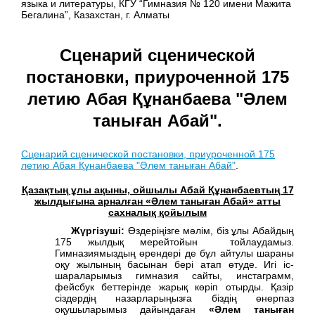
языка и литературы, КГУ “Гимназия № 120 имени Мажита
Бегалина”, Казахстан, г. Алматы
Сценарий сценической
постановки, приуроченной 175
летию Абая Құнанбаева "Әлем
таныған Абай".
Сценарий сценической постановки, приуроченной 175
летию Абая Құнанбаева "Әлем таныған Абай"
.
Қазақтың ұлы ақыны, ойшылы Абай Құнанбаевтың 17
жылдығына арналған «Әлем таныған Абай» атты
сахналық қойылым
Жүргізуші:
Өздеріңізге мәлім, біз ұлы Абайдың
175 жылдық мерейтойын тойлаудамыз.
Гимназиямыздың өрендері де бұл айтулы шараны
оқу жылының басынан бері атап өтуде. Игі іс-
шараларымыз гимназия сайты, инстаграмм,
фейсбук беттерінде жарық көріп отырды. Қазір
сіздердің назарларыңызға біздің өнерпаз
оқушыларымыз дайындаған
«Әлем таныған