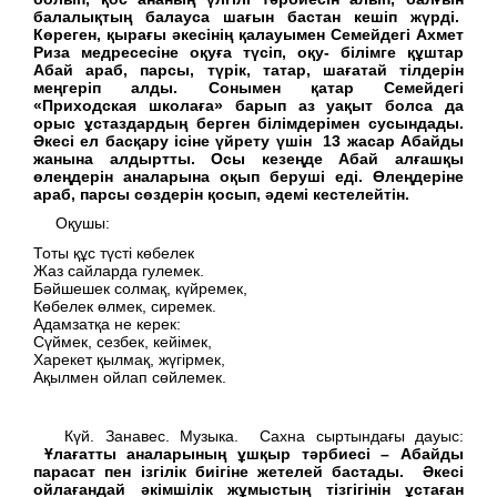
балалықтың балауса шағын бастан кешіп жүрді.
Көреген, қырағы әкесінің қалауымен Семейдегі Ахмет
Риза медресесіне оқуға түсіп, оқу- білімге құштар
Абай араб, парсы, түрік, татар, шағатай тілдерін
меңгеріп алды. Сонымен қатар Семейдегі
«Приходская школаға» барып аз уақыт болса да
орыс ұстаздардың берген білімдерімен сусындады.
Әкесі ел басқару ісіне үйрету үшін 13 жасар Абайды
жанына алдыртты. Осы кезеңде Абай алғашқы
өлеңдерін аналарына оқып беруші еді. Өлеңдеріне
араб, парсы сөздерін қосып, әдемі кестелейтін.
Оқушы:
Тоты құс түсті көбелек
Жаз сайларда гулемек.
Бәйшешек солмақ, күйремек,
Көбелек өлмек, сиремек.
Адамзатқа не керек:
Сүймек, сезбек, кейімек,
Харекет қылмақ, жүгірмек,
Ақылмен ойлап сөйлемек.
Күй. Занавес. Музыка. Сахна сыртындағы дауыс:
Ұлағатты аналарының ұшқыр тәрбиесі – Абайды
парасат пен ізгілік биігіне жетелей бастады. Әкесі
ойлағандай әкімшілік жұмыстың тізгігінін ұстаған