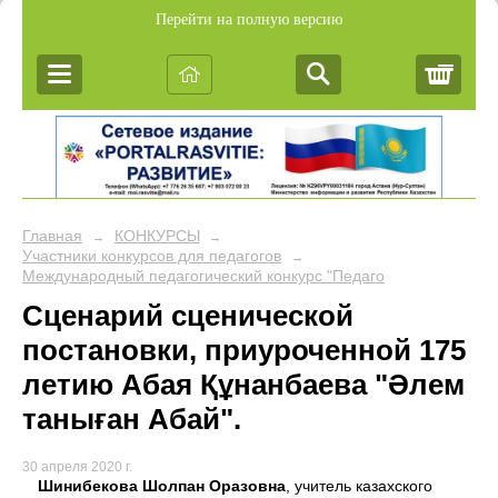
Перейти на полную версию
Корз
Главная
КОНКУРСЫ
→
→
Участники конкурсов для педагогов
→
Международный педагогический конкурс "Педагогика творчества
Сценарий сценической
постановки, приуроченной 175
летию Абая Құнанбаева "Әлем
таныған Абай".
30 апреля 2020 г.
Шинибекова Шолпан Оразовна
, учитель казахского