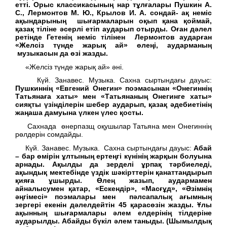
етті. Орыс классикасының нар тұлғалары Пушкин А.
С., Лермонтов М. Ю., Крылов И. А. сондай- ақ неміс
ақындарының шығармаларын оқып қана қоймай,
қазақ тіліне әсерлі етіп аударып отырды. Оған дәлел
ретінде Гетенің неміс тілінен Лермонтов аударған
«Желсіз түнде жарық ай» өлеңі, аударманың
музыкасын да өзі жазды.
«Желсіз түнде жарық ай» әні.
Күй. Занавес. Музыка. Сахна сыртындағы дауыс:
Пушкиннің «Евгений Онегин» поэмасынан «Онегиннің
Татьянаға хаты» мен «Татьянаның Онегинге хаты»
сияқты үзінділерін шебер аударып, қазақ әдебиетінің
жаңаша дамуына үлкен үлес қосты.
Сахнада өнерпазщ оқушылар Татьяна мен Онегиннің
рөлдерін сомдайды.
Күй. Занавес. Музыка. Сахна сыртындағы дауыс:
Абай
– бар өмірін ұлтының ертеңгі күнінің жарқын болуына
арнады. Ақылды да зерделі ұрпақ тәрбиеледі,
ақындық мектебінде үздік шәкірттерін қанаттандырып
қияға ұшырды. Өлең жазып, аудармамен
айналысумен қатар, «Ескендір», «Масғұд», «Әзімнің
әңгімесі» поэмалары мен пәлсапалық ағымның
зергері екенін дәлелдейтін 45 қарасөзін жазды. Ұлы
ақынның шығармалары әлем елдерінің тілдеріне
аударылды. Абайды бүкіл әлем таныды. (Шымылдық