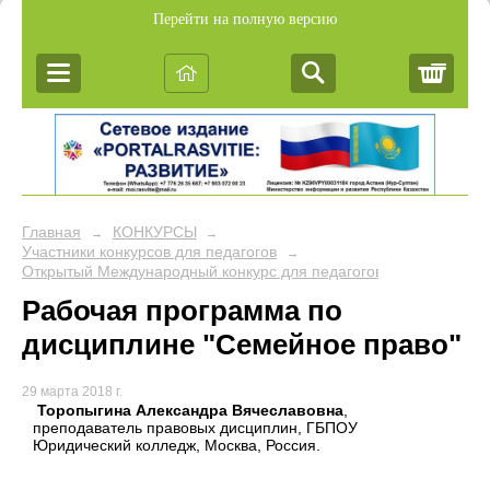
Перейти на полную версию
Корз
Главная
КОНКУРСЫ
→
→
Участники конкурсов для педагогов
→
Открытый Международный конкурс для педагогов "Лучшая вари
Рабочая программа по
дисциплине "Семейное право"
29 марта 2018 г.
Торопыгина Александра Вячеславовна
,
преподаватель правовых дисциплин, ГБПОУ
Юридический колледж, Москва, Россия.