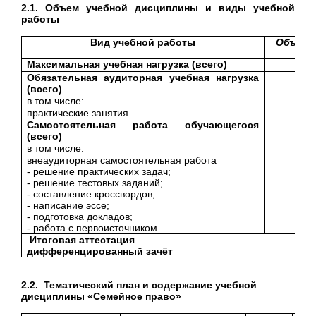
2.1. Объем учебной дисциплины и виды учебной
работы
Вид учебной работы
Объем 
Максимальная учебная нагрузка (всего)
59
Обязательная аудиторная учебная нагрузка
44
(всего)
в том числе:
практические занятия
20
Самостоятельная работа обучающегося
15
(всего)
в том числе:
внеаудиторная самостоятельная работа
15
- решение практических задач;
- решение тестовых заданий;
- составление кроссвордов;
- написание эссе;
- подготовка докладов;
- работа с первоисточником.
Итоговая аттестация
дифференцированный зачёт
2.2. Тематический план и содержание учебной
дисциплины
«
Семейное право»