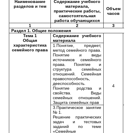
Наименование
Содержание учебного
раз­делов и тем
материала,
Объем
Ур
практические работы,
часов
ос
самостоятельная
работа обучаю­щихся
1
2
3
Раздел 1. Общие положения
Тема 1
Содержание учебного
Общая
материала
характеристика
1.Понятие, предмет,
семейного права
метод семейного права.
Понятие и виды
источников семейного
права. Понятие и
структура семейных
отношений. Семейная
правоспособность,
дееспособность.
4
Понятие родства и
свойства. Виды
семейных отношений.
Защита семейных прав
3.Практическое занятие
№ 1.
Решение практических
задач и тестовых
заданий по теме
«Семейные