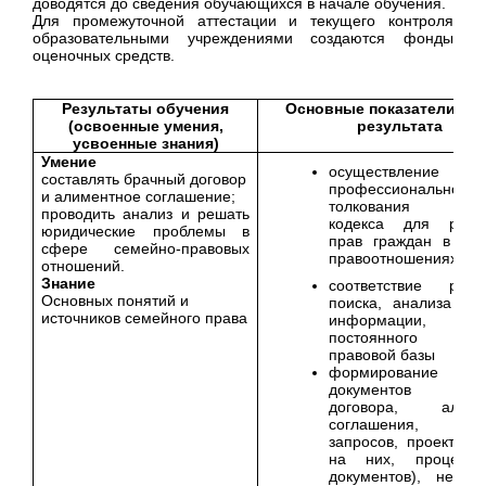
доводятся до сведения обучающихся в начале обучения.
Для промежуточной аттестации и текущего контроля
образовательными учреждениями создаются фонды
оценочных средств.
Результаты обучения
Основные показатели оц
(освоенные умения,
результата
усвоенные знания)
Умение
осуществление
составлять брачный договор
профессионального
и алиментное соглашение;
толкования Семе
проводить анализ и решать
кодекса для реал
юридические проблемы в
прав граждан в се
сфере семейно-правовых
правоотношениях
отношений.
Знание
соответствие резул
Основных понятий и
поиска, анализа и 
источников семейного права
информации, усл
постоянного изме
правовой базы
формирование п
документов (бра
договора, алимен
соглашения, заяв
запросов, проектов 
на них, процессу
документов), необх