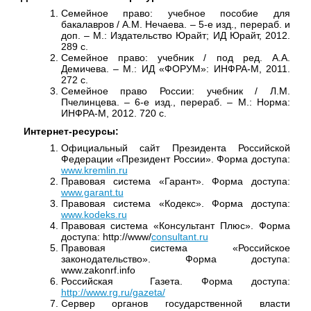
Семейное право: учебное пособие для
бакалавров / А.М. Нечаева. – 5-е изд., перераб. и
доп. – М.: Издательство Юрайт; ИД Юрайт, 2012.
289 с.
Семейное право: учебник / под ред. А.А.
Демичева. – М.: ИД «ФОРУМ»: ИНФРА-М, 2011.
272 с.
Семейное право России: учебник / Л.М.
Пчелинцева. – 6-е изд., перераб. – М.: Норма:
ИНФРА-М, 2012. 720 с.
Интернет-ресурсы:
Официальный сайт Президента Российской
Федерации «Президент России». Форма доступа:
www.kremlin.ru
Правовая система «Гарант». Форма доступа:
www.garant.tu
Правовая система «Кодекс». Форма доступа:
www.kodeks.ru
Правовая система «Консультант Плюс». Форма
доступа:
http
://
www
/
consultant.ru
Правовая система «Российское
законодательство». Форма доступа:
www.zakonrf.info
Российская Газета. Форма доступа:
http://www.rg.ru/gazeta/
Сервер органов государственной власти