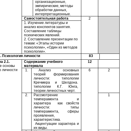
организационные,
эмпирические, методы
обработки данных,
интерпретационные.
Самостоятельная работа
2
1. Изучение литературы и
анализ конспектов занятия.
Составление таблицы
психических явлений.
2. Составление презентации по
темам: «Этапы истории
психологии», «Один из методов
психологии».
. Психология личности
83
а 2.1.
Содержание учебного
12
е основы
материала
о личности
1.
Анализ основных
6
2
теорий формирования
личности: типологии
Кречмера и Шелдона.
типологии К.Г. Юнга,
теории личностных черт.
2.
Рассмотрение
1
темперамента и
характера как свойств
личности: типы
темперамента, сферы
проявления,
характеристика.
Акцентуации характера и
их виды.