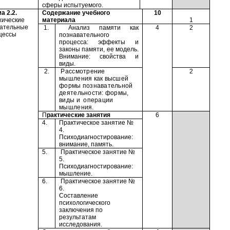
сферы испытуемого.
а 2.2.
Содержание учебного
10
ические
материала
1
вательные
1.
Анализ памяти как
4
2
цессы
познавательного
процесса: эффекты и
законы памяти, ее модель.
Внимание: свойства и
виды.
2.
Рассмотрение
2
мышления как высшей
формы познавательной
деятельности: формы,
виды и операции
мышления.
П
рактические занятия
6
4.
Практическое занятие №
4.
Психодиагностирование:
внимание, память.
5.
Практическое занятие №
5.
Психодиагностирование:
мышление.
6.
Практическое занятие №
6.
Составление
психологического
заключения по
результатам
исследования.