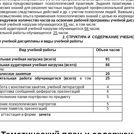
 курса предусматривает психологический практикум. Задания практикум
ческих знаний для решения частных задач будущей профессиональной деяте
роведению следственных действий и др. с учетом психологии людей. Важным 
 осмыслению опыта применения психологических знаний с целью их коррекци
мендуемое количество часов на освоение рабочей программы учебной ди
ной учебной нагрузки обучающегося
91
час, в том числе:
ной аудиторной учебной нагрузки обучающегося
66
часов;
тельной работы обучающегося
25
часов.
2. СТРУКТУРА И СОДЕРЖАНИЕ УЧЕБ
м учебной дисциплины и виды учебной работы
Вид учебной работы
Объем часов
ьная учебная нагрузка (всего)
91
ьная аудиторная учебная нагрузка (всего)
66
ле:
ические занятия
20
ятельная работа обучающегося (всего)
: в том
25
с конспектом занятия, учебной литературой
4
вка сообщений, рефератов, презентаций
6
ение папки-портфолио по предмету
5
ние психологических портретов
5
ние памяток, презентаций
5
я аттестация в форме
зачета