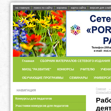
на главную
поиск по сайту
корзина
карта сайта
версия для сла
Главная
СБОРНИК МАТЕРИАЛОВ СЕТЕВОГО ИЗДАНИЯ «
МИОЦ "РАЗВИТИЕ"
КОНКУРСЫ
УЧИТЕЛЮ
УЧЕНИ
ОБУЧАЮЩИЕ ПРОГРАММЫ
СЕМИНАРЫ
УНИВЕРСИ
Главная
→
НАВИГАЦИЯ
Открытый М
Раб
Конкурсы для педагогов
Участники конкурсов для педагогов
дея