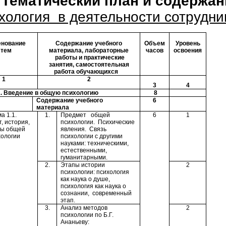
. Тематический план и содержа
хология в деятельности сотрудн
нование
Содержание учебного
Объем
Уровень
тем
материала, лабораторные
часов
освоения
работы и практические
занятия, самостоятельная
работа обучающихся
1
2
3
4
1.
Введение в общую психологию
8
Содержание учебного
6
материала
а 1.1.
1.
Предмет общей
6
1
, история,
психологии. Психические
ы общей
явления. Связь
хологии
психологии с другими
науками: техническими,
естественными,
гуманитарными.
2.
Этапы истории
2
психологии: психология
как наука о душе,
психология как наука о
сознании, современный
этап.
3.
Анализ методов
2
психологии по Б.Г.
Ананьеву: