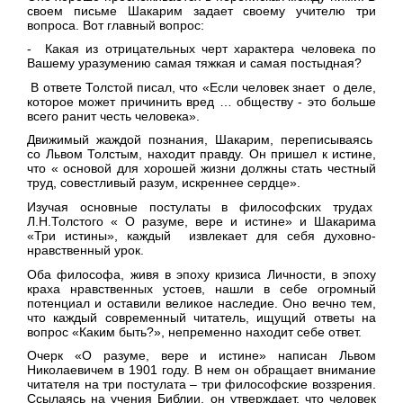
своем письме Шакарим задает своему учителю три
вопроса. Вот главный вопрос:
- Какая из отрицательных черт характера человека по
Вашему уразумению самая тяжкая и самая постыдная?
В ответе Толстой писал, что «Если человек знает о деле,
которое может причинить вред … обществу - это больше
всего ранит честь человека».
Движимый жаждой познания, Шакарим, переписываясь
со Львом Толстым, находит правду. Он пришел к истине,
что « основой для хорошей жизни должны стать честный
труд, совестливый разум, искреннее сердце».
Изучая основные постулаты в философских трудах
Л.Н.Толстого « О разуме, вере и истине» и Шакарима
«Три истины», каждый извлекает для себя духовно-
нравственный урок.
Оба философа, живя в эпоху кризиса Личности, в эпоху
краха нравственных устоев, нашли в себе огромный
потенциал и оставили великое наследие. Оно вечно тем,
что каждый современный читатель, ищущий ответы на
вопрос «Каким быть?», непременно находит себе ответ.
Очерк «О разуме, вере и истине» написан Львом
Николаевичем в 1901 году. В нем он обращает внимание
читателя на три постулата – три философские воззрения.
Ссылаясь на учения Библии, он утверждает, что человек