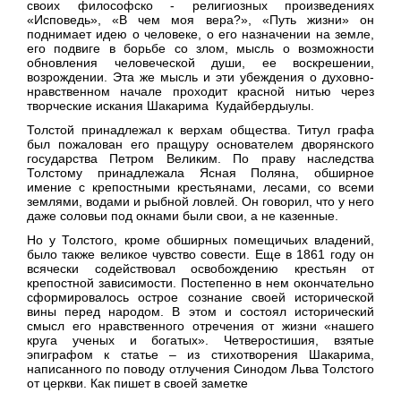
своих философско - религиозных произведениях
«Исповедь», «В чем моя вера?», «Путь жизни» он
поднимает идею о человеке, о его назначении на земле,
его подвиге в борьбе со злом, мысль о возможности
обновления человеческой души, ее воскрешении,
возрождении. Эта же мысль и эти убеждения о духовно-
нравственном начале проходит красной нитью через
творческие искания Шакарима Кудайбердыулы.
Толстой принадлежал к верхам общества. Титул графа
был пожалован его пращуру основателем дворянского
государства Петром Великим. По праву наследства
Толстому принадлежала Ясная Поляна, обширное
имение с крепостными крестьянами, лесами, со всеми
землями, водами и рыбной ловлей. Он говорил, что у него
даже соловьи под окнами были свои, а не казенные.
Но у Толстого, кроме обширных помещичьих владений,
было также великое чувство совести. Еще в 1861 году он
всячески содействовал освобождению крестьян от
крепостной зависимости. Постепенно в нем окончательно
сформировалось острое сознание своей исторической
вины перед народом. В этом и состоял исторический
смысл его нравственного отречения от жизни «нашего
круга ученых и богатых». Четверостишия, взятые
эпиграфом к статье – из стихотворения Шакарима,
написанного по поводу отлучения Синодом Льва Толстого
от церкви. Как пишет в своей заметке