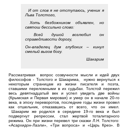
И от слов я не отступаюсь, ученик я
Льва Толстого,
Хоть безбожником объявлен, но
святош бессильно слово:
Всей душой возлюбил он
справедливости дорогу,
Он-владелец дум глубоких – кинул
смелый вызов богу.
Шакарим
Рассматривая вопрос созвучности мысли и идей двух
философов - Толстого и Шакарима, нужно вернуться к
некоторым страницам из жизни писателя и поэта,
ставшими переломными в их судьбах. Толстой пережил
весь девятнадцатый век и успел увидеть две войны
(Крымская и Первая мировая) и умер он в начале 20-го
века, в эпоху переворотов, последние годы жизни провел
как отшельник, отказавшись от всего, что он имел.
Шакарим же родился в середине 19-го века и был
подвергнут репрессии, стал жертвой тоталитарного
режима. Он при жизни перевел три сказки Л.Н. Толстого:
«Асархидон-Лаэли», «Три вопроса» и «Царь Крез». В