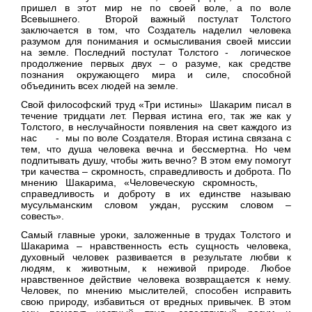
пришел в этот мир не по своей воле, а по воле
Всевышнего. Второй важный постулат Толстого
заключается в том, что Создатель наделил человека
разумом для понимания и осмысливания своей миссии
на земле. Последний постулат Толстого - логическое
продолжение первых двух – о разуме, как средстве
познания окружающего мира и силе, способной
объединить всех людей на земле.
Свой философский труд «Три истины» Шакарим писал в
течение тридцати лет. Первая истина его, так же как у
Толстого, в неслучайности появления на свет каждого из
нас - мы по воле Создателя. Вторая истина связана с
тем, что душа человека вечна и бессмертна. Но чем
подпитывать душу, чтобы жить вечно? В этом ему помогут
три качества – скромность, справедливость и доброта. По
мнению Шакарима, «Человеческую скромность,
справедливость и доброту в их единстве называю
мусульманским словом уждан, русским словом –
совесть».
Самый главные уроки, заложенные в трудах Толстого и
Шакарима – нравственность есть сущность человека,
духовный человек развивается в результате любви к
людям, к животным, к неживой природе. Любое
нравственное действие человека возвращается к нему.
Человек, по мнению мыслителей, способен исправить
свою природу, избавиться от вредных привычек. В этом