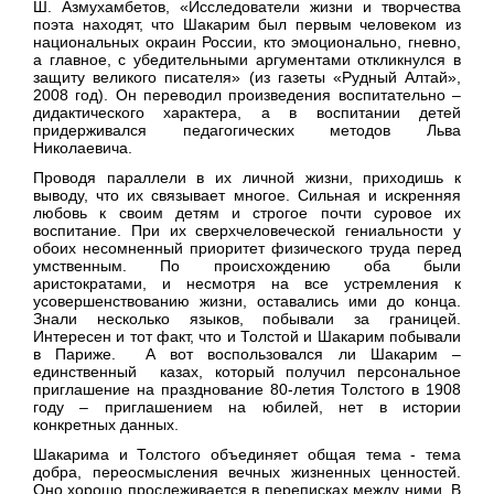
Ш. Азмухамбетов, «Исследователи жизни и творчества
поэта находят, что Шакарим был первым человеком из
национальных окраин России, кто эмоционально, гневно,
а главное, с убедительными аргументами откликнулся в
защиту великого писателя» (из газеты «Рудный Алтай»,
2008 год). Он переводил произведения воспитательно –
дидактического характера, а в воспитании детей
придерживался педагогических методов Льва
Николаевича.
Проводя параллели в их личной жизни, приходишь к
выводу, что их связывает многое. Сильная и искренняя
любовь к своим детям и строгое почти суровое их
воспитание. При их сверхчеловеческой гениальности у
обоих несомненный приоритет физического труда перед
умственным. По происхождению оба были
аристократами, и несмотря на все устремления к
усовершенствованию жизни, оставались ими до конца.
Знали несколько языков, побывали за границей.
Интересен и тот факт, что и Толстой и Шакарим побывали
в Париже. А вот воспользовался ли Шакарим –
единственный казах, который получил персональное
приглашение на празднование 80-летия Толстого в 1908
году – приглашением на юбилей, нет в истории
конкретных данных.
Шакарима и Толстого объединяет общая тема - тема
добра, переосмысления вечных жизненных ценностей.
Оно хорошо прослеживается в переписках между ними. В