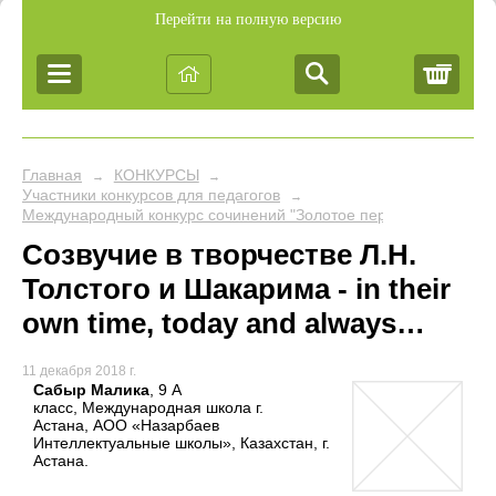
Перейти на полную версию
Корз
Главная
КОНКУРСЫ
→
→
Участники конкурсов для педагогов
→
Международный конкурс сочинений "Золотое перо"
Созвучие в творчестве Л.Н.
Толстого и Шакарима - in their
own time, today and always…
11 декабря 2018 г.
Сабыр Малика
, 9 А
класс, Международная школа г.
Астана, АОО «Назарбаев
Интеллектуальные школы», Казахстан, г.
Астана.