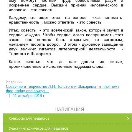
ему помогут честный труд, совестливый разум и
искреннее сердце. Высший признак человеческого в
человеке – это совесть.
Каждому, кто ищет ответ на вопрос «как понимать
нравственность», можно ответить - это совесть.
Итак, совесть - это вселенский закон, который звучит в
сердце каждого. Чтобы сердце могло воспринимать этот
закон, оно должно быть открытым, т.е согретым,
желанием творить добро. В этом - духовное завещание
двух великих гигантов литературной деятельности -
Толстого и Шакарима.
Какое счастье, что до нас дошли их живые,
проникновенные и исполненные надежды слова!
Источник:
Созвучие в творчестве Л.Н. Толстого и Шакарима - in their own
time, today and always…
|
11 декабря 2018 г.
НАВИГАЦИЯ
Конкурсы для педагогов
Участники конкурсов для педагогов