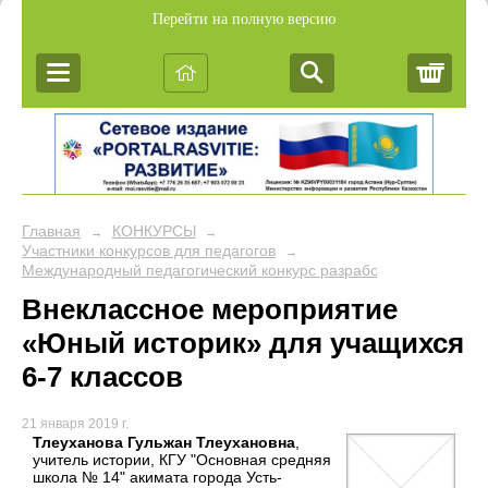
Перейти на полную версию
Корз
Главная
КОНКУРСЫ
→
→
Участники конкурсов для педагогов
→
Международный педагогический конкурс разработок внеклассн
Внеклассное мероприятие
«Юный историк» для учащихся
6-7 классов
21 января 2019 г.
Тлеуханова Гульжан Тлеухановна
,
учитель истории, КГУ "Основная средняя
школа № 14" акимата города Усть-