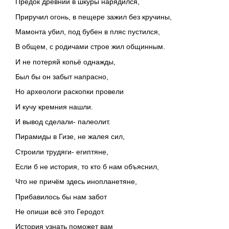
Предок древний в шкуры нарядился,
Приручил огонь, в пещере зажил без кручины,
Мамонта убил, под бубен в пляс пустился,
В общем, с родичами строе жил общинным.
И не потеряй копьё однажды,
Был бы он забыт напрасно,
Но археологи раскопки провели
И кучу кремния нашли.
И вывод сделали- палеолит.
Пирамиды в Гизе, не жалея сил,
Строили трудяги- египтяне,
Если б не история, то кто б нам объяснил,
Что не причём здесь инопланетяне,
Прибавилось бы нам забот
Не опиши всё это Геродот.
История узнать поможет вам