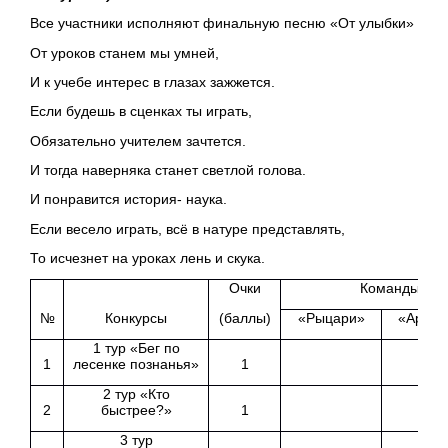
Все участники исполняют финальную песню «От улыбки»
От уроков станем мы умней,
И к учебе интерес в глазах зажжется.
Если будешь в сценках ты играть,
Обязательно учителем зачтется.
И тогда наверняка станет светлой голова.
И понравится история- наука.
Если весело играть, всё в натуре представлять,
То исчезнет на уроках лень и скука.
Очки
Команды
(баллы)
№
Конкурсы
«Рыцари»
«Аргон
1 тур «Бег по
1
лесенке познанья»
1
2 тур «Кто
2
быстрее?»
1
3 тур