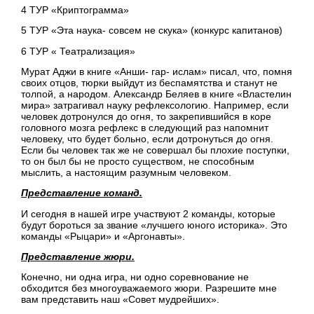
4 ТУР «Криптограмма»
5 ТУР «Эта наука- совсем не скука» (конкурс капитанов)
6 ТУР « Театрализация»
Мурат Аджи в книге «Анши- гар- ислам» писал, что, помня
своих отцов, тюрки выйдут из беспамятства и станут не
толпой, а народом. Александр Беляев в книге «Властелин
мира» затрагивал науку рефлексологию. Например, если
человек дотронулся до огня, то закрепившийся в коре
головного мозга рефлекс в следующий раз напомнит
человеку, что будет больно, если дотронуться до огня.
Если бы человек так же не совершал бы плохие поступки,
то он был бы не просто существом, не способным
мыслить, а настоящим разумным человеком.
Представление команд.
И сегодня в нашей игре участвуют 2 команды, которые
будут бороться за звание «лучшего юного историка». Это
команды «Рыцари» и «Аргонавты».
Представление жюри.
Конечно, ни одна игра, ни одно соревнование не
обходится без многоуважаемого жюри. Разрешите мне
вам представить наш «Совет мудрейших».