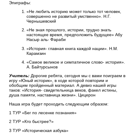
Эпиграфы:
«Не любить историю может только тот человек,
совершенно не развитый умственно». Н.Г.
Чернышевский
«Не зная прошлого, истории, трудно знать
настоящее время, предположить будущее» Абу
Насыр аль- Фараби
«История- главная книга каждой нации». Н.М.
Карамзин
«Самое великое и симпатичное слово- история».
А. Байтурсынов
Учитель:
Дорогие ребята, сегодня мы с вами поиграем в
игру «Юный историк», в ходе которой повторим и
обобщим пройденный материал. А девиз нашей игры
таков: «История- свидетельница веков, факел истины,
душа памяти, наставница жизни». Цицерон
Наша игра будет проходить следующим образом:
1 ТУР «Бег по лесенке познания»
2 ТУР «Кто быстрее?»
3 ТУР «Историческая азбука»