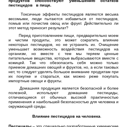
продуктов способствуют уменьшению остатков
пестицидов
в пище.
Токсичные эффекты пестицидов являются весьма
весомыми, люди пытаются избавиться от пестицидов,
помыв или почистив овощ или фрукт. Действительно ли
этот метод приносит результат?
Перед приготовлением пищи, предварительно моем
и чистим продукты, это может сократить влияние
некоторых пестицидов, но не устранить их. Очищение
уменьшает возможность воздействия пестицидов на
организм, но вместе с тем мы теряем ценные
питательные вещества, которые выбрасываются вместе с
кожицей. Так что обезопасить себя можно только
приемом домашних овощей и фруктов, но, а если таковых
нет, то следует уделять большое внимание продуктам при
их покупке и стараться, как можно реже покупать
импортные овощи и фрукты.
Домашняя продукция является безопасной и более
полезной, используют домашние пестициды,
отличающиеся от обычных высокой практичностью
применения и наибольшей безопасностью для человека и
окружающей среды.
Влияние пестицидов на человека
.
Пестициды
– это специально разработанные химические