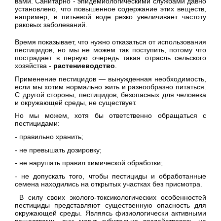
вами. Санитарно - эпидемиологическими службами давно
установлено, что повышенное содержание этих веществ,
например, в питьевой воде резко увеличивает частоту
раковых заболеваний.
Время показывает, что нужно отказаться от использования
пестицидов, но мы не можем так поступить, потому что
пострадает в первую очередь такая отрасль сельского
хозяйства -
растениеводство
.
Применение пестицидов — вынужденная необходимость,
если мы хотим нормально жить и разнообразно питаться.
С другой стороны, пестицидов, безопасных для человека
и окружающей среды, не существует.
Но мы можем, хотя бы ответственно обращаться с
пестицидами:
- правильно хранить;
- не превышать дозировку;
- не нарушать правил химической обработки;
- не допускать того, чтобы пестициды и обработанные
семена находились на открытых участках без присмотра.
В силу своих эколого-токсикологических особенностей
пестициды представляют существенную опасность для
окружающей среды. Являясь физиологически активными
веществами, они могут губительно воздействовать на