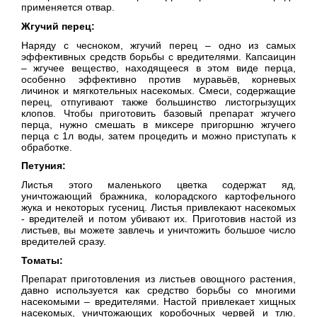
применяется отвар.
Жгучий перец:
Наряду с чесноком, жгучий перец – одно из самых
эффективных средств борьбы с вредителями. Капсаицин
– жгучее вещество, находящееся в этом виде перца,
особенно эффективно против муравьёв, корневых
личинок и мягкотельных насекомых. Смеси, содержащие
перец, отпугивают также большинство листогрызущих
клопов. Чтобы приготовить базовый препарат жгучего
перца, нужно смешать в миксере пригоршню жгучего
перца с 1л воды, затем процедить и можно приступать к
обработке.
Петуния:
Листья этого маленького цветка содержат яд,
уничтожающий бражника, колорадского картофельного
жука и некоторых гусениц. Листья привлекают насекомых
- вредителей и потом убивают их. Приготовив настой из
листьев, вы можете завлечь и уничтожить большое число
вредителей сразу.
Томаты:
Препарат приготовления из листьев овощного растения,
давно используется как средство борьбы со многими
насекомыми – вредителями. Настой привлекает хищных
насекомых, уничтожающих коробочных червей и тлю.