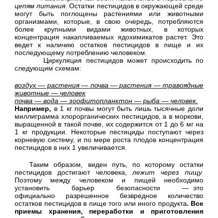
цепям питания
. Остатки пестицидов в окружающей среде
могут быть поглощены растениями или животными
организмами, которые, в свою очередь, потребляются
более крупными видами животных, в которых
концентрация накапливаемых ядохимикатов растет. Это
ведет к наличию остатков пестицидов в пище и их
последующему потреблению человеком.
Циркуляция пестицидов может происходить по
следующим схемам:
воздух — растения — почва — растения — травоядные
животные — человек
почва — вода — зоофитопланктон — рыба — человек.
Например,
в 1 кг почвы могут быть лишь тысячные доли
миллиграмма хлорорганических пестицидов, а в моркови,
выращенной в такой почве, их содержится от 1 до 6 мг на
1 кг продукции. Некоторые пестициды поступают через
корневую систему, и по мере роста плодов концентрация
пестицидов в них 1 увеличивается.
Таким образом, виден путь, по которому остатки
пестицидов достигают человека,
лежит через пищу.
Поэтому между человеком и пищей необходимо
установить барьер безопасности — это
официально разрешенное безвредное количество
остатков пестицидов в пище того или иного продукта
. Все
приемы хранения, переработки и приготовления