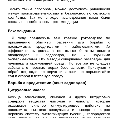
Только таким способом, можно достигнуть равновесия
между производительностью и безопасностью сельского
хозяйства. Так же в ходе исследования нами были
составлены собственные рекомендации.
Рекомендации.
Я хочу предложить вам краткое руководство по
применению обычных растений для борьбы с
насекомыми, вредителями и заболеваниями. Их
эффективность доказана не только богатым опытом
овощеводов и садоводов, но и научными
экспериментами. Эти методы совершенно безвредны для
человека и окружающей среды. Но все же не следует
забывать о простых мерах безопасности. Приступая к
обработке, наденьте перчатки и очки, не опрыскивайте
сад и огород в ветреную погоду.
Борьба с вредителями (опыт садоводов).
Цитрусовые масла:
Кожица апельсинов, лимонов и других цитрусовых
содержит вещества лимонин и линалул, которые
оказывают сильное стимулирующее действие на
насекомых, вызывая конвульсии и выводя из строя
нервную систему листогрызущих гусениц, колорадского
жука, тлей и клещей. Для приготовления не большого