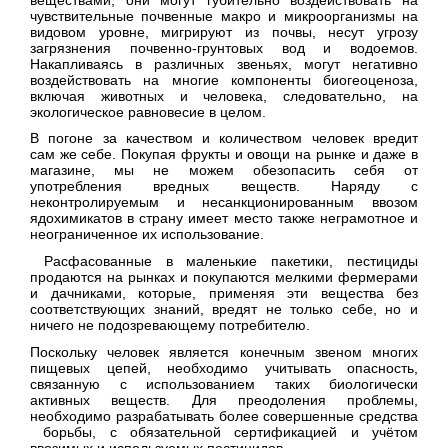
чувствительные почвенные макро и микроорганизмы на
видовом уровне, мигрируют из почвы, несут угрозу
загрязнения почвенно-грунтовых вод и водоемов.
Накапливаясь в различных звеньях, могут негативно
воздействовать на многие компоненты биогеоценоза,
включая животных и человека, следовательно, на
экологическое равновесие в целом.
В погоне за качеством и количеством человек вредит
сам же себе. Покупая фрукты и овощи на рынке и даже в
магазине, мы не можем обезопасить себя от
употребления вредных веществ. Наряду с
неконтролируемым и несанкционированным ввозом
ядохимикатов в страну имеет место также неграмотное и
неограниченное их использование.
Расфасованные в маленькие пакетики, пестициды
продаются на рынках и покупаются мелкими фермерами
и дачниками, которые, применяя эти вещества без
соответствующих знаний, вредят не только себе, но и
ничего не подозревающему потребителю.
Поскольку человек является конечным звеном многих
пищевых цепей, необходимо учитывать опасность,
связанную с использованием таких биологически
активных веществ. Для преодоления проблемы,
необходимо разрабатывать более совершенные средства
борьбы, с обязательной сертификацией и учётом
ввозимых и используемых пестицидов.