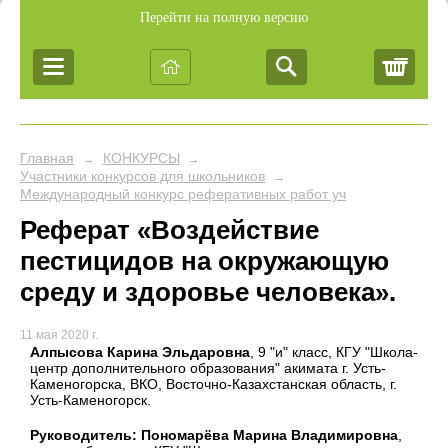
Перейти на полную версию
Корз
Главная
КОНКУРСЫ
→
→
Участники конкурсов для школьников
→
Международный конкурс реферативных работ учащихся «Новый
Реферат «Воздействие
пестицидов на окружающую
среду и здоровье человека».
11 мая 2020 г.
Алпысова Карина Эльдаровна
, 9 "и" класс, КГУ "Школа-
центр дополнительного образования" акимата г. Усть-
Каменогорска, ВКО, Восточно-Казахстанская область, г.
Усть-Каменогорск.
Руководитель: Пономарёва Марина Владимировна
,