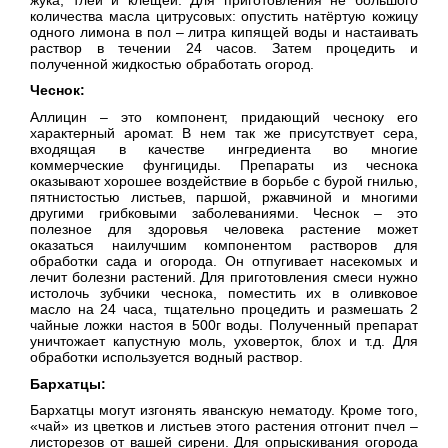
количества масла цитрусовых: опустить натёртую кожицу
одного лимона в пол – литра кипящей воды и настаивать
раствор в течении 24 часов. Затем процедить и
полученной жидкостью обработать огород.
Чеснок:
Аллицин – это компонент, придающий чесноку его
характерный аромат. В нем так же присутствует сера,
входящая в качестве ингредиента во многие
коммерческие фунгициды. Препараты из чеснока
оказывают хорошее воздействие в борьбе с бурой гнилью,
пятнистостью листьев, паршой, ржавчиной и многими
другими грибковыми заболеваниями. Чеснок – это
полезное для здоровья человека растение может
оказаться наилучшим компонентом растворов для
обработки сада и огорода. Он отпугивает насекомых и
лечит болезни растений. Для приготовления смеси нужно
истолочь зубчики чеснока, поместить их в оливковое
масло на 24 часа, тщательно процедить и размешать 2
чайные ложки настоя в 500г воды. Полученный препарат
уничтожает капустную моль, уховерток, блох и т.д. Для
обработки используется водный раствор.
Бархатцы:
Бархатцы могут изгонять яванскую нематоду. Кроме того,
«чай» из цветков и листьев этого растения отгонит пчел –
листорезов от вашей сирени. Для опрыскивания огорода