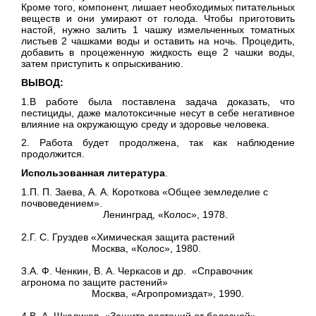
Кроме того, компонент, лишает необходимых питательных
веществ и они умирают от голода. Чтобы приготовить
настой, нужно залить 1 чашку измельченных томатных
листьев 2 чашками воды и оставить на ночь. Процедить,
добавить в процеженную жидкость еще 2 чашки воды,
затем приступить к опрыскиванию.
ВЫВОД:
1.В работе была поставлена задача доказать, что
пестициды, даже малотоксичные несут в себе негативное
влияние на окружающую среду и здоровье человека.
2. Работа будет продолжена, так как наблюдение
продолжится.
Использованная литература
.
1.П. П. Заева, А. А. Короткова «Общее земледелие с
почвоведением».
Ленинград, «Колос», 1978.
2.Г. С. Груздев «Химическая защита растений
Москва, «Колос», 1980.
3.А. Ф. Ченкин, В. А. Черкасов и др. «Справочник
агронома по защите растений»
Москва, «Агропромиздат», 1990.
4.В. А. Шкаликов «Защита растений от болезней»