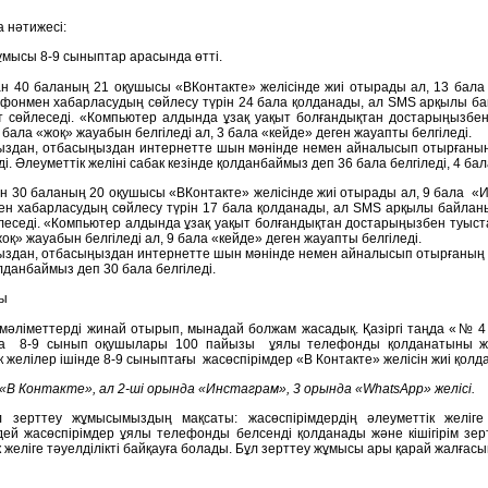
 нәтижесі:
ұмысы 8-9 сыныптар арасында өтті.
ан 40 баланың 21 оқушысы
«ВКонтакте» желісінде жиі отырады ал, 13 бала
фонмен хабарласудың сөйлесу түрін 24 бала қолданады, ал SMS арқылы б
т сөйлеседі. «Компьютер алдында ұзақ уақыт болғандықтан достарыңызбе
 бала «жоқ» жауабын белгіледі ал, 3 бала «кейде» деген жауапты белгіледі.
здан, отбасыңыздан интернетте шын мәнінде немен айналысып отырғаныңыз
і. Әлеуметтік желіні сабак кезінде қолданбаймыз деп 36 бала белгіледі, 4 ба
н 30 баланың 20 оқушысы
«ВКонтакте» желісінде жиі отырады ал, 9 бала «И
н хабарласудың сөйлесу түрін 17 бала қолданады, ал SMS арқылы байлан
леседі. «Компьютер алдында ұзақ уақыт болғандықтан достарыңызбен туыс
оқ» жауабын белгіледі ал, 9 бала «кейде» деген жауапты белгіледі.
здан, отбасыңыздан интернетте шын мәнінде немен айналысып отырғаның 19 б
лданбаймыз деп 30 бала белгіледі.
ы
әліметтерді жинай отырып, мынадай болжам жасадық. Қазіргі таңда «№ 4 
а 8-9 сынып оқушылары 100 пайызы ұялы телефонды қолданатыны жән
к желілер ішінде 8-9 сыныптағы
жасөспірімдер
«
В Контакте» желісін жиі қолд
«В Контакте», ал 2-ші орында «Инстаграм», 3 орында «WhatsApp» желісі.
л зерттеу жұмысымыздың мақсаты: жасөспірімдердің әлеуметтік желіге
дей жасөспірімдер ұялы телефонды белсенді қолданады және кішігірім зе
 желіге тәуелділікті байқауға болады. Бұл зерттеу жұмысы ары қарай жалғас