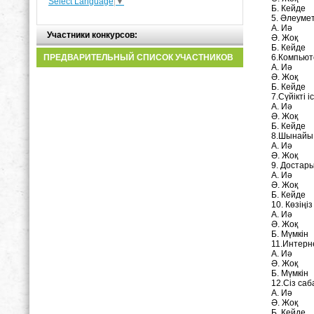
Select Language
▼
Б. Кейде
5. Әлеумет
А. Иә
Участники конкурсов:
Ә. Жоқ
Б. Кейде
ПРЕДВАРИТЕЛЬНЫЙ СПИСОК УЧАСТНИКОВ
6.Компьют
А. Иә
Ә. Жоқ
Б. Кейде
7.Сүйікті 
А. Иә
Ә. Жоқ
Б. Кейде
8.Шынайы 
А. Иә
Ә. Жоқ
9. Достар
А. Иә
Ә. Жоқ
Б. Кейде
10. Көзің
А. Иә
Ә. Жоқ
Б. Мүмкін
11.Интерне
А. Иә
Ә. Жоқ
Б. Мүмкін
12.Сіз саб
А. Иә
Ә. Жоқ
Б. Кейде