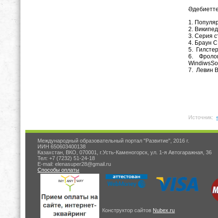
Әдебиеттер
1. Популяр
2. Википед
3. Серия с
4. Браун С
5. Гилстер
6. Фролов
WindiwsSoc
7. Левин В
Источник:
Международный образовательный портал "Развитие", 2016 г.
ИИН 650603400138
Казахстан, ВКО, 070001, г.Усть-Каменогорск, ул. 1-я Автогаражная, 36
Тел: +7 (7232) 51-24-18
E-mail: elenasuper28@gmail.ru
Способы оплаты
Конструктор сайтов
Nubex.ru