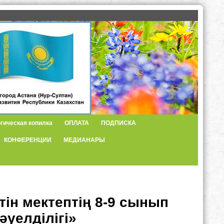
гическая копилка
ОПЛАТА
ПОДПИСКА
КОНФЕРЕНЦИИ
МЕДИАНАРЫ
тін мектептің 8-9 сынып
уелділігі»