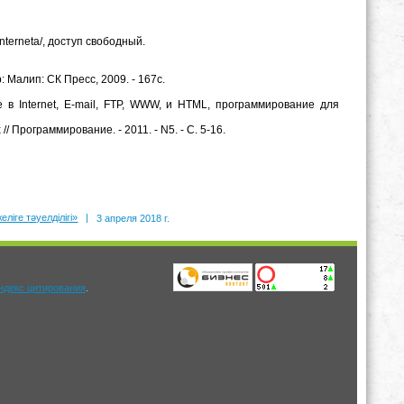
interneta/, доступ свободный.
р: Малип: СК Пресс, 2009. - 167c.
 в Internet, E-mail, FTP, WWW, и HTML, программирование для
Программирование. - 2011. - N5. - C. 5-16.
ліге тәуелділігі»
|
3 апреля 2018 г.
.