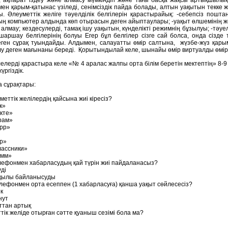
ен қарым-қатынас үзіледі, сенімсіздік пайда болады, алтын уақытын текке 
. Әлеуметтік желіге тәуелділік белгілерін қарастырайық: -себепсіз поштан
ң компьютер алдында көп отырасын деген айыптаулары; -уақыт өлшемінің жо
 алмау; кездесулерді, тамақ ішу уақытын, күнделікті режимнің бұзылуы; -тәуе
шаршау белгілерінің болуы Егер бұл белгілер сізге сай болса, онда сізде т
ген сұрақ туындайды. Алдымен, салауатты өмір салтына, жүзбе-жүз қарым
лу деген мағынаны береді. Қорытындылай келе, шынайы өмір виртуалды өмі
елерді қарастыра келе «№ 4 аралас жалпы орта білім беретін мектептің» 8
ргіздік.
 сұрақтары:
уметтік желілердің қайсына жиі кіресіз?
ук»
акте»
грам»
App»
ир»
лассники»
амм»
лефонмен хабарласудың қай түрін жиі пайдаланасыз?
уді
рқылы байланысуды
елефонмен орта есеппен (1 хабарласуға) қанша уақыт сөйлесесіз?
ек
инут
уттан артық
тік желіде отырған сәтте қуаныш сезімі бола ма?