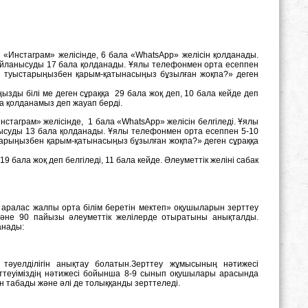
 «Инстаграм» желісінде, 6 бала «WhatsApp» желісін қолданады.
айланысуды 17 бала қолданады. Ұялы телефонмен орта есеппен
н туыстарыңызбен қарым-қатынасыңыз бұзылған жоқпа?» деген
ды білі ме деген сұраққа 29 бала жоқ деп, 10 бала кейде деп
ла қолданамыз деп жауап берді.
нстаграм» желісінде, 1 бала «WhatsApp» желісін белгіледі. Ұялы
ысуды 13 бала қолданады. Ұялы телефонмен орта есеппен 5-10
тарыңызбен қарым-қатынасыңыз бұзылған жоқпа?» деген сұраққа
ала жоқ деп белгіледі, 11 бала кейде. Әлеуметтік желіні сабак
аралас жалпы орта білім беретін мектеп» оқушыларын зерттеу
е 90 пайызы әлеуметтік желілерде отыратыны анықталды.
анады:
 тәуелділігін анықтау болатын.Зерттеу жұмысының нәтижесі
рттеуіміздің нәтижесі бойынша 8-9 сынып оқушылары арасында
ын табады және әлі де толыққанды зерттеледі.