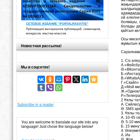
жақындарм
шалдығады
адамдарды
ой елегіне
болмауы, 
СЕТЕВОЕ ИЗДАНИЕ "PORTALRASVITIE"
болады де
Публикация материалов публикаций, семинаров,
қайтып ке
конкурсов, мастер-классов
Осы мәсел
жұмысын жү
Новостная рассылка!
Сауалнама
1. Сіз әле
А.«Фейсб
Мы в соцсетях!
Ә.«ВКонт
Б.«Инста
В.«Whats
Г.«Скайп»
Д.«Мой м
Ж.«Однок
Р.«Телегр
2 Ұялы те
А. Сөйлес
Subscribe in a reader
Ә. SMS а
3. Ұялы т
А. 10-45 с
Ә. 5-10 м
You are welcome to translate our site into any
Б. 15 мин
language! Just chose the language below!
4. Әлеумет
А. Иә
Ә. Жоқ