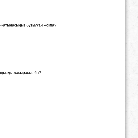
м-қатынасыңыз бұзылған жоқпа?
ныңызды жасырасыз ба?