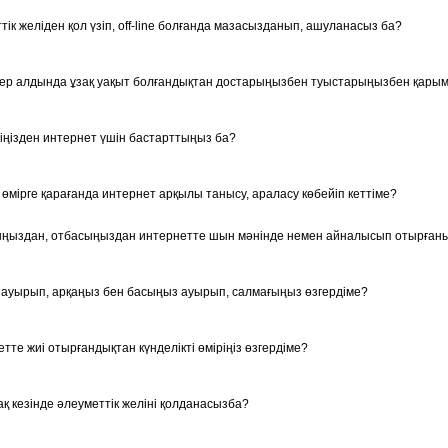
тік желіден қол үзіп, off-line болғанда мазасызданып, ашуланасыз ба?
ер алдында ұзақ уақыт болғандықтан достарыңызбен туыстарыңызбен қары
ісіңізден интернет үшін бастарттыңыз ба?
өмірге қарағанда интернет арқылы танысу, араласу көбейіп кеттіме?
ыңыздан, отбасыңыздан интернетте шын мәнінде немен айналысып отырға
із ауырып, арқаңыз бен басыңыз ауырып, салмағыңыз өзгердіме?
тте жиі отырғандықтан күнделікті өміріңіз өзгердіме?
ақ кезінде әлеуметтік желіні қолданасызба?