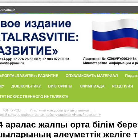
бовидящих
PORTALRASVITIE»: РАЗВИТИЕ
ОПУБЛИКОВАТЬ МАТЕРИАЛ
Педаго
КУ
ДОШКОЛЬНИКУ
ВИКТОРИНЫ
ОЛИМПИАДА
РЕЦЕНЗИЯ
ТЕТ ИСКУССТВЕННОГО ИНТЕЛЛЕКТА
КОНКУРСЫ
→
Участники конкурсов для школьников
→
ный конкурс реферативных работ учащихся «Новый горизонт»
 аралас жалпы орта білім бере
шыларының әлеуметтік желіге тә