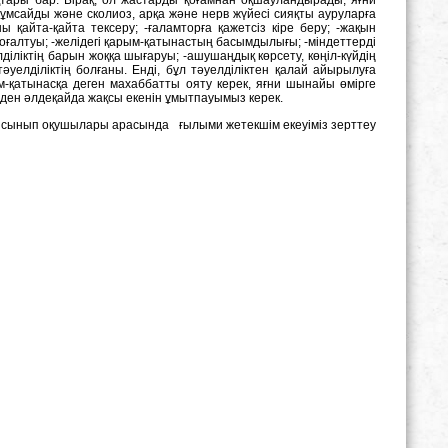
жұмсайды және сколиоз, арқа және нерв жүйесі сияқты ауруларға
ы қайта-қайта тексеру; -ғаламторға қажетсіз кіре беру; -жақын
ғалтуы; -желідегі қарым-қатынастың басымдылығы; -міндеттерді
лділіктің барын жоққа шығаруы; -ашушаңдық көрсету, көңіл-күйдің
әуелділіктің болғаны. Енді, бұл тәуелділіктен қалай айырылуға
-қатынасқа деген махаббатты ояту керек, яғни шынайы өмірге
рден әлдеқайда жақсы екенін ұмытпауымыз керек.
-9 сынып оқушылары арасында ғылыми жетекшім екеуіміз зерттеу