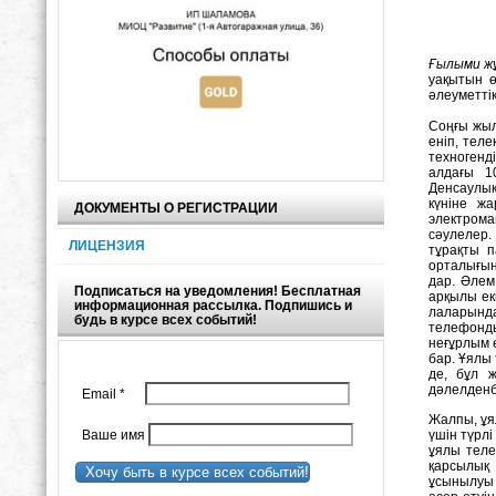
Ғылыми ж
уақытын ө
әлеуметті
Соңғы жылд
еніп, тел
техногенд
алдағы 10
Денсаулық
күніне ж
ДОКУМЕНТЫ О РЕГИСТРАЦИИ
электрома
сәулелер.
ЛИЦЕНЗИЯ
тұрақты п
орталығын
дар. Әлем
Подписаться на уведомления! Бесплатная
арқылы­ ек
информационная рассылка. Подпишись и
лаларында
будь в курсе всех событий!
телефонды
неғұр­лым 
бар. Ұялы 
де, бұл ж
дәлелденбе
Email
*
Жалпы, ұя
Ваше имя
үшін түрл
ұялы теле
қарсылық 
Хочу быть в курсе всех событий!
ұсынылуы 