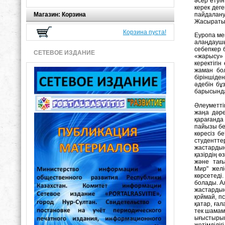
әсер етуі
керек дег
Магазин: Корзина
пайдалану
Жасыратын
Корзина пуста!
Еуропа ме
алаңдаушы
себепкер 
СЕТЕВОЕ ИЗДАНИЕ
«жарысу» 
керектігі
жаман бол
біріншіде
әдебін бұ
барысында
Әлеуметті
жаңа дәре
қарағанда
пайызы бет
көресіз б
студентте
жастардың
қазірдің ө
және тағ
Мир" желі
көрсетеді
болады. А
жастардың
қоймай, п
қатар, ға
тек шамаме
ығыстырып
жетімділі