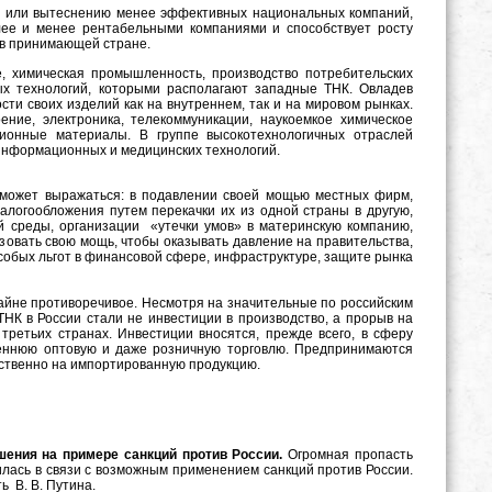
 или вытеснению менее эффективных национальных компаний,
лее и менее рентабельными компаниями и способствует росту
 в принимающей стране.
, химическая промышленность, производство потребительских
ых технологий, которыми располагают западные ТНК. Овладев
ти своих изделий как на внутреннем, так и на мировом рынках.
ение, электроника, телекоммуникации, наукоемкое химическое
ционные материалы. В группе высокотехнологичных отраслей
информационных и медицинских технологий.
 может выражаться: в подавлении своей мощью местных фирм,
алогообложения путем перекачки их из одной страны в другую,
й среды, организации «утечки умов» в материнскую компанию,
зовать свою мощь, чтобы оказывать давление на правительства,
собых льгот в финансовой сфере, инфраструктуре, защите рынка
райне противоречивое. Несмотря на значительные по российским
НК в России стали не инвестиции в производство, а прорыв на
третьих странах. Инвестиции вносятся, прежде всего, в сферу
реннюю оптовую и даже розничную торговлю. Предпринимаются
ственно на импортированную продукцию.
шения на примере санкций против России.
Огромная пропасть
лась в связи с возможным применением санкций против России.
 В. В. Путина.