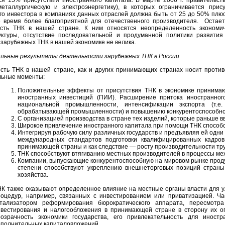
ся 15% присутствия иностранного капитала. В марте 2006 г. правительств
еталлургическую и электроэнергетику), в которых ограничивается прис
го инвестора в компаниях данных отраслей должна быть от 25 до 50% плюс
 время более благоприятной для отечественного производителя. Остае
ость ТНК в нашей стране. К ним относятся неопределенность экономич
ктуры, отсутствие последовательной и продуманной политики развития
 зарубежных ТНК в нашей экономике не велика.
льные результаты деятельности зарубежных ТНК в России
сть ТНК в нашей стране, как и других принимающих странах носит проти
льные моменты:
Положительные эффекты от присутствия ТНК в экономике принима
иностранных инвестиций (ПИИ). Расширение притока иностранног
национальной промышленности, интенсификации экспорта (т.е
обрабатывающей промышленности) и повышению конкурентоспособно
С организацией производства в стране тех изделий, которые раньше в
Широкое привлечение иностранного капитала при помощи ТНК способс
Интегрируя рабочую силу различных государств и предъявляя ей одни
международных стандартов подготовки квалифицированных кадров
принимающей страны и как следствие — росту производительности тру
ТНК способствуют втягиванию местных производителей в процессы ме
Компании, выпускающие конкурентоспособную на мировом рынке проду
степени способствуют укреплению внешнеторговых позиций страны
хозяйства.
НК также оказывают определенное влияние на местные органы власти для 
роцедур, например, связанных с инвестированием или приватизацией. Ч
атализатором реформирования бюрократического аппарата, пересмотра
нвестирования и налогообложения в принимающей стране в сторону их о
розрачность экономики государства, его привлекательность для иност
ополнительных капиталовложений.