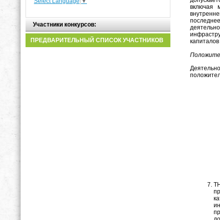
допускает
Select Language
▼
включая м
внутренне
последнее
Участники конкурсов:
деятельн
инфрастру
ПРЕДВАРИТЕЛЬНЫЙ СПИСОК УЧАСТНИКОВ
капиталов
Положите
Деятельно
положите
Т
п
к
и
п
д