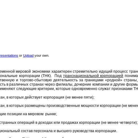
resentations
or
Upload
your own.
менной мировой экономики характерен стремительно идущий процесс тран
иональные корпорации (ТНК).
Под
транснациональной корпорацией
понима
твенную и торгово-сбытовую деятельность за границами «родной» страны,
сть в различных странах через филиалы, дочерние компании и другие форм
именяют следующие критерии, которые одновременно служат признаками ТН
стран, в которых действует корпорация (не менее пяти);
тран, в которых размещены производственные мощности корпорации (не менее
щие позиции на мировом рынке;
остранных операций в доходах или продажах корпорации (не менее четверти);
циональный состав персонала и высшего руководства корпорации.