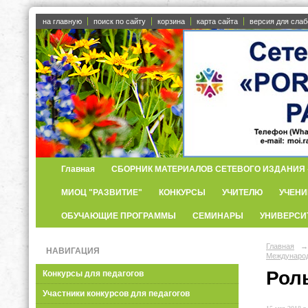
на главную
поиск по сайту
корзина
карта сайта
версия для сла
Главная
СБОРНИК МАТЕРИАЛОВ СЕТЕВОГО ИЗДАНИЯ «
МИОЦ "РАЗВИТИЕ"
КОНКУРСЫ
УЧИТЕЛЮ
УЧЕНИ
ОБУЧАЮЩИЕ ПРОГРАММЫ
СЕМИНАРЫ
УНИВЕРСИ
Главная
→
НАВИГАЦИЯ
Международ
Рол
Конкурсы для педагогов
Участники конкурсов для педагогов