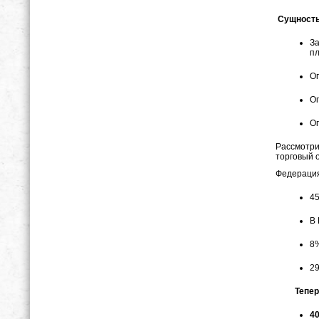
Сущность
З
пл
Ог
Ог
Ог
Рассмотри
торговый 
Федерация
45
В 
8
29
Теперь о
40