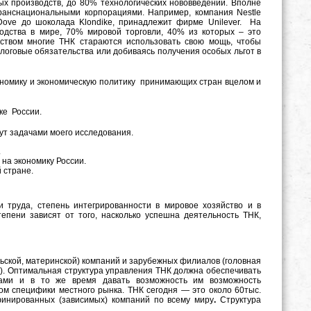
х производств, до 80% технологических нововведений. Вполне
транснациональными корпорациями. Например, компания Nestle
 Dove до шоколада Klondike, принадлежит фирме Unilever.
На
одства в мире, 70% мировой торговли, 40% из которых – это
ществом многие ТНК
стараются использовать свою мощь, чтобы
логовые обязательства или добиваясь получения особых льгот в
номику и экономическую политику принимающих стран вцелом и
ке России.
ут задачами моего исследования.
.
на экономику России.
 стране.
и труда, степень интегрированности в мировое хозяйство и в
епени зависят от того, насколько успешна деятельность ТНК,
ьской, материнской) компаний и зарубежных филиалов (головная
). Оптимальная структура управления ТНК должна обеспечивать
лами и в то же время давать возможность им возможность
ом специфики местного рынка.
ТНК сегодня — это около 60тыс.
финированных (зависимых) компаний по всему миру
.
Структура