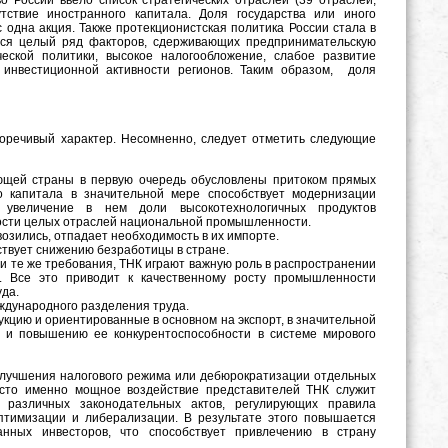
о России ввело список стратегических отраслей (39 отраслей,
утствие иностранного капитала. Доля государства или иного
 одна акция. Также протекционистская политика России стала в
тся целый ряд факторов, сдерживающих предпринимательскую
еской политики, высокое налогообложение, слабое развитие
 инвестиционной активности регионов. Таким образом, доля
воречивый характер. Несомненно, следует отметить следующие
ющей страны в первую очередь обусловлены притоком прямых
о капитала в значительной мере способствует модернизации
. увеличение в нем доли высокотехнологичных продуктов
сти целых отраслей национальной промышленности.
возились, отпадает необходимость в их импорте.
твует снижению безработицы в стране.
 и те же требования, ТНК играют важную роль в распространении
. Все это приводит к качественному росту промышленности
да.
ждународного разделения труда.
кцию и ориентированные в основном на экспорт, в значительной
 и повышению ее конкурентоспособности в системе мирового
улучшения налогового режима или дебюрократизации отдельных
асто именно мощное воздействие представителей ТНК служит
 различных законодательных актов, регулирующих правила
птимизации и либерализации. В результате этого повышается
ранных инвесторов, что способствует привлечению в страну