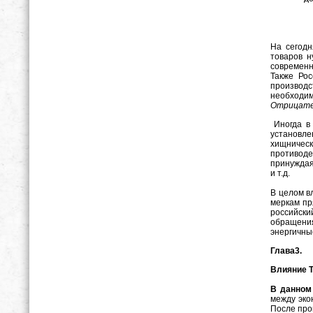
На сегодн
товаров н
современн
Также Рос
производ
необходим
Отрицате
Иногда в 
установле
хищническ
противоде
принуждая
и т.д.
В целом в
меркам пр
российски
обращения
энергичны
Глава3.
Влияние 
В данном
между эко
После про