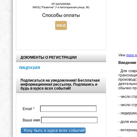
View
more p
ДОКУМЕНТЫ О РЕГИСТРАЦИИ
Введение
ЛИЦЕНЗИЯ
Для совре
транснац
производс
Подписаться на уведомления! Бесплатная
деятельно
информационная рассылка. Подпишись и
обычно пр
будь в курсе всех событий!
- число 
- число с
Email
*
- лидирую
Ваше имя
- доля ин
- интерна
Хочу быть в курсе всех событий!