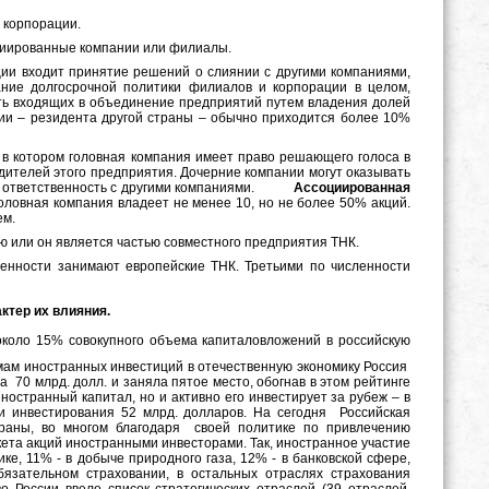
 корпорации.
оциированные компании или филиалы.
ии входит принятие решений о слиянии с другими компаниями,
ние долгосрочной политики филиалов и корпорации в целом,
ть входящих в объединение предприятий путем владения долей
нии – резидента другой страны – обычно приходится более 10%
в котором головная компания имеет право решающего голоса в
дителей этого предприятия. Дочерние компании могут оказывать
ь ответственность с другими компаниями.
Ассоциированная
оловная компания владеет не менее 10, но не более 50% акций.
ем.
ю или он является частью совместного предприятия ТНК.
енности занимают европейские ТНК. Третьими по численности
ктер их влияния.
около 15% совокупного объема капиталовложений в российскую
мам иностранных инвестиций в отечественную экономику Россия
ла 70 млрд. долл. и заняла пятое место, обогнав в этом рейтинге
иностранный капитал, но и активно его инвестирует за рубеж – в
и инвестирования 52 млрд. долларов. На сегодня Российская
раны, во многом благодаря своей политике по привлечению
ета акций иностранными инвесторами. Так, иностранное участие
е, 11% - в добыче природного газа, 12% - в банковской сфере,
бязательном страховании, в остальных отраслях страхования