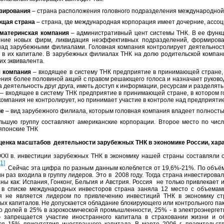
зирования
– страна расположения головного подразделения международной
щая страна
– страна, где международная корпорация имеет дочерние, асс
 материнская компания
– административный цент системы ТНК. В ее функц
ение новых фирм, ликвидация неэффективных подразделений, формирова
над зарубежными филиалами. Головная компания контролирует деятельнос
) в их капитале. В зарубежных филиалах ТНК на долю родительской компа
их эквивалента.
 компания
– входящее в систему ТНК предприятие в принимающей стране, 
ения более половиной акций с правом решающего голоса и назначает руково
а деятельность друг друга, иметь доступ к информации, ресурсам и разделят
– входящее в систему ТНК предприятие в принимающей стране, в котором г
компания не контролирует, но принимает участие в контроле над предприяти
ие
– вид зарубежного филиала, которым головная компания владеет полность
ьшую группу составляют американские корпорации. Второе место по числ
японские ТНК
ценка масштабов деятельности зарубежных ТНК в экономике России, хара
XXI в. инвестиции зарубежных ТНК в экономику нашей страны составляли 
[1]
. Сейчас эта цифра по разным данным колеблется от 19,6%-21%. По объё
н раз входила в группу лидеров. Это в 2008 году. Тогда страна инвестирова
аны как: Испания, Гонконг, Бельгия и Австрия. Россия не только привлекает 
 в списке международных инвесторов страна заняла 12 место с объемам
я не является лидером по привлечению инвестиций ТНК в экономику ст
ых капиталов. Не допускается обладание блокирующего или контрольного пак
о долей в 25% в аэрокосмической промышленности, 25% - в электроэнергетик
 запрещается участие иностранного капитала в страховании жизни и о