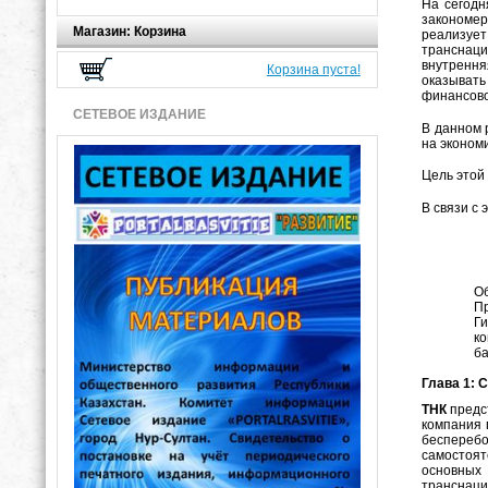
На сегодн
закономер
Магазин: Корзина
реализует
транснаци
внутрення
Корзина пуста!
оказывать
финансово
СЕТЕВОЕ ИЗДАНИЕ
В данном 
на экономи
Цель этой
В связи с
Об
Пр
Г
к
ба
Глава 1:
С
ТНК
предс
компания 
беспереб
самостоят
основных 
транснаци