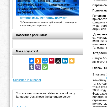
Страна ба
Принимаю
Головная
СЕТЕВОЕ ИЗДАНИЕ "PORTALRASVITIE"
приобрет
контроль 
Публикация материалов публикаций, семинаров,
(участием
конкурсов, мастер-классов
акций или 
Дочерняя
Новостная рассылка!
силу влад
влияние н
компания
Головная 
Мы в соцсетях!
Отделен
Самую бол
являются 
Глава2: О
В начале 
Subscribe in a reader
экономику
только оди
такие стр
2008 году
You are welcome to translate our site into any
Федераци
language! Just chose the language below!
иностранн
ограничен
полностью