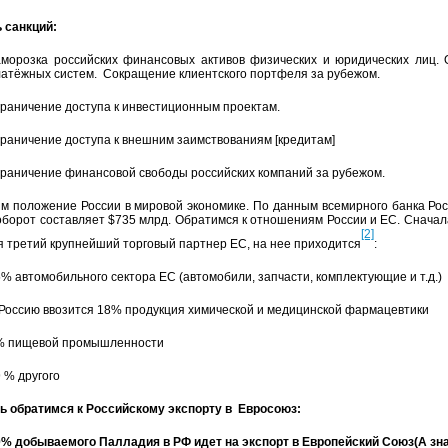
 санкций:
аморозка российских финансовых активов физических и юридических лиц. 
атёжных систем. Сокращение клиентского портфеля за рубежом.
раничение доступа к инвестиционным проектам.
раничение доступа к внешним заимствованиям [кредитам]
раничение финансовой свободы российских компаний за рубежом.
м положение России в мировой экономике. По данным всемирного банка Рос
оборот составляет $735 млрд. Обратимся к отношениям России и ЕС. Сначала
[2]
 третий крупнейший торговый партнер ЕС, на нее приходится
:
% автомобильного сектора ЕС (автомобили, запчасти, комплектующие и т.д.)
Россию ввозится 18% продукция химической и медицинской фармацевтики
% пищевой промышленности
 % другого
братимся к Российскому экспорту в Евросоюз:
% добываемого Палладия в РФ идет на экспорт в Европейский Союз(А знач