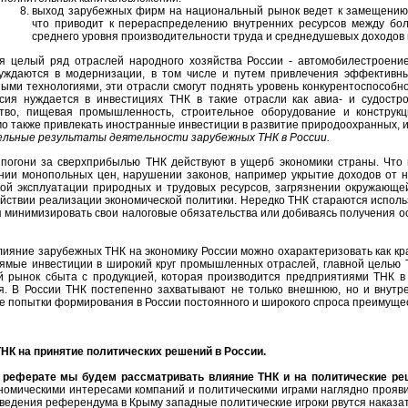
выход зарубежных фирм на национальный рынок ведет к замещению
что приводит к перераспределению внутренних ресурсов между бо
среднего уровня производительности труда и среднедушевых доходов
я целый ряд отраслей народного хозяйства России - автомобилестроение
уждаются в модернизации, в том числе и путем привлечения эффективн
ыми технологиями, эти отрасли смогут поднять уровень конкурентоспособнос
сия нуждается в инвестициях ТНК в такие отрасли как авиа- и судостро
ство, пищевая промышленность, строительное оборудование и конструк
о также привлекать иностранные инвестиции в развитие природоохранных, 
льные результаты деятельности зарубежных ТНК в России.
погони за сверхприбылью ТНК действуют в ущерб экономики страны. Что
нии монопольных цен, нарушении законов, например укрытие доходов от н
ой эксплуатации природных и трудовых ресурсов, загрязнении окружающе
йствии реализации экономической политики. Нередко ТНК стараются исполь
 минимизировать свои налоговые обязательства или добиваясь получения о
лияние зарубежных ТНК на экономику России можно охарактеризовать как к
ямые инвестиции в широкий круг промышленных отраслей, главной целью Т
й рынок сбыта с продукцией, которая производится предприятиями ТНК в 
. В России ТНК постепенно захватывают не только внешнюю, но и внут
е попытки формирования в России постоянного и широкого спроса преимуще
ТНК на принятие политических решений в России.
 реферате мы будем рассматривать влияние ТНК и на политические ре
номическими интересами компаний и политическими играми наглядно прояви
ведения референдума в Крыму западные политические игроки рвутся наказать