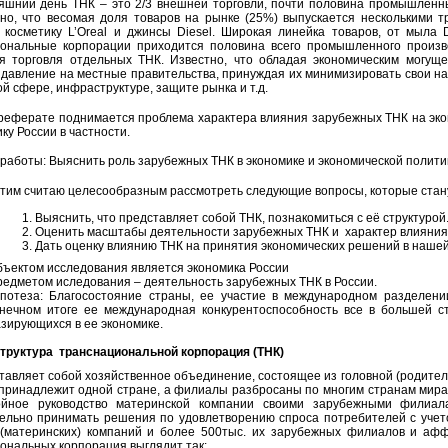
яшний день ТНК – это 2/3 внешней торговли, почти половина промышленны
но, что весомая доля товаров на рынке (25%) выпускается несколькими 
 косметику L’Oreal и джинсы Diesel. Широкая линейка товаров, от мыла
ональные корпорации приходится половина всего промышленного произв
я торговля отдельных ТНК. Известно, что обладая экономическим могу
 давление на местные правительства, принуждая их минимизировать свои на
й сфере, инфраструктуре, защите рынка и т.д.
реферате поднимается проблема характера влияния зарубежных ТНК на эко
ку России в частности.
 работы: Выяснить роль зарубежных ТНК в экономике и экономической полити
 этим считаю целесообразным рассмотреть следующие вопросы, которые стан
Выяснить, что представляет собой ТНК, познакомиться с её структурой
Оценить масштабы деятельности зарубежных ТНК и характер влияния 
Дать оценку влиянию ТНК на принятия экономических решений в нашей
ъектом исследования является экономика России
едметом иследования – деятельность зарубежных ТНК в России.
ипотеза: Благосостояние страны, ее участие в международном разделени
онечном итоге ее международная конкурентоспособность все в большей ст
зирующихся в ее экономике.
труктура транснациональной корпорация (ТНК)
тавляет собой хозяйственное объединение, состоящее из головной (родител
принадлежит одной стране, а филиалы разбросаны по многим странам мира
ойное руководство материнской компании своими зарубежными филиа
ельно принимать решения по удовлетворению спроса потребителей с учет
(материнских) компаний и более 500тыс. их зарубежных филиалов и аф
ональных корпорация выглядит так: