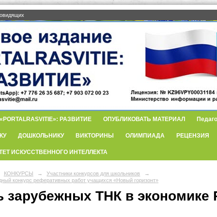
бовидящих
PORTALRASVITIE»: РАЗВИТИЕ
ОПУБЛИКОВАТЬ МАТЕРИАЛ
Педаго
КУ
ДОШКОЛЬНИКУ
ВИКТОРИНЫ
ОЛИМПИАДА
РЕЦЕНЗИЯ
ТЕТ ИСКУССТВЕННОГО ИНТЕЛЛЕКТА
КОНКУРСЫ
→
Участники конкурсов для школьников
→
ный конкурс реферативных работ учащихся «Новый горизонт»
ь зарубежных ТНК в экономике 