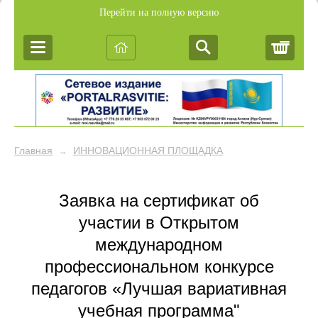
Перейти на полную версию
Корз
Главная
ИННОВАЦИОННАЯ ПЛОЩАДКА
→
Заявка на сертификат об
участии в Открытом
международном
профессиональном конкурсе
педагогов «Лучшая вариативная
учебная программа"