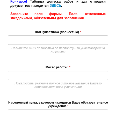
Конкурсе!
Таблица допуска работ и дат отправки
документов находится
ЗДЕСЬ
.
Заполните поля формы. Поля, отмеченные
звездочками, обязательны для заполнения.
ФИО участника (полностью)
*
Напишите ФИО полностью по паспорту или удостоверению
личности
Место работы:
*
Пожалуйста, укажите полное и точное название Вашего
образовательного учреждения
Населенный пункт, в котором находится Ваше образовательное
учреждение
*