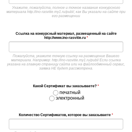
Укажите, пожалуйста, полное и точное название конкурсного
материала http://ino-rasvitie.my1.ru/publ/, как Вы указали на сайте при
его размещении
Ссылка на конкурсный материал, размещенный на сайте
http://www.ino-rasvitie.ru
*
Пожалуйста, укажите точную ссылку на размещение Вашего
материала. Например: http://ino-rasvitie.my1.ru/publ/ Если ссылка
указана на главную страницу сайта или на файлообменный сервис,
заявка НЕ будет рассмотрена.
Какой Сертификат вы заказываете?
*
печатный
электронный
Количество Сертификатов, которое вы заказываете
*