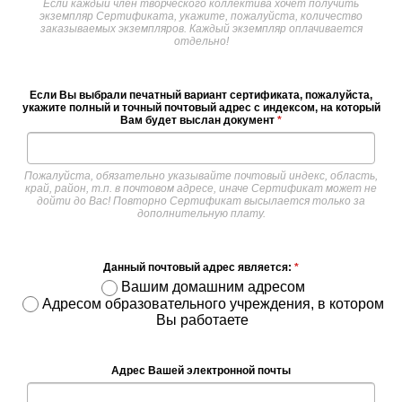
Если каждый член творческого коллектива хочет получить
экземпляр Сертификата, укажите, пожалуйста, количество
заказываемых экземпляров. Каждый экземпляр оплачивается
отдельно!
Если Вы выбрали печатный вариант сертификата, пожалуйста,
укажите полный и точный почтовый адрес с индексом, на который
Вам будет выслан документ
*
Пожалуйста, обязательно указывайте почтовый индекс, область,
край, район, т.п. в почтовом адресе, иначе Сертификат может не
дойти до Вас! Повторно Сертификат высылается только за
дополнительную плату.
Данный почтовый адрес является:
*
Вашим домашним адресом
Адресом образовательного учреждения, в котором
Вы работаете
Адрес Вашей электронной почты