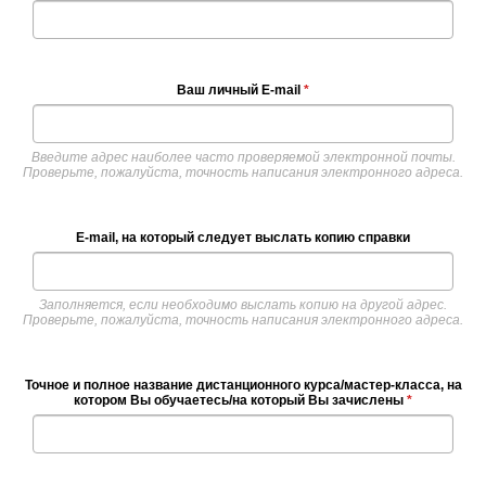
Ваш личный E-mail
*
Введите адрес наиболее часто проверяемой электронной почты.
Проверьте, пожалуйста, точность написания электронного адреса.
E-mail, на который следует выслать копию справки
Заполняется, если необходимо выслать копию на другой адрес.
Проверьте, пожалуйста, точность написания электронного адреса.
Точное и полное название дистанционного курса/мастер-класса, на
котором Вы обучаетесь/на который Вы зачислены
*