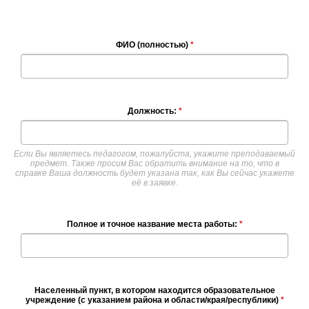
ФИО (полностью)
*
Должность:
*
Если Вы являетесь педагогом, пожалуйста, укажите преподаваемый
предмет. Также просим Вас обратить внимание на то, что в
справке Ваша должность будет указана так, как Вы сейчас укажете
её в заявке.
Полное и точное название места работы:
*
Населенный пункт, в котором находится образовательное
учреждение (с указанием района и области/края/республики)
*