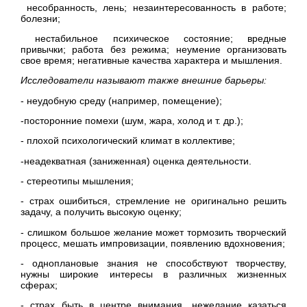
несобранность, лень; незаинтересованность в работе;
болезни;
нестабильное психическое состояние; вредные
привычки; работа без режима; неумение организовать
свое время; негативные качества характера и мышления.
Исследователи называют также внешние барьеры:
- неудобную среду (например, помещение);
-посторонние помехи (шум, жара, холод и т. др.);
- плохой психологический климат в коллективе;
-неадекватная (заниженная) оценка деятельности.
- стереотипы мышления;
- страх ошибиться, стремление не оригинально решить
задачу, а получить высокую оценку;
- слишком большое желание может тормозить творческий
процесс, мешать импровизации, появлению вдохновения;
- одноплановые знания не способствуют творчеству,
нужны широкие интересы в различных жизненных
сферах;
- страх быть в центре внимания, нежелание казаться