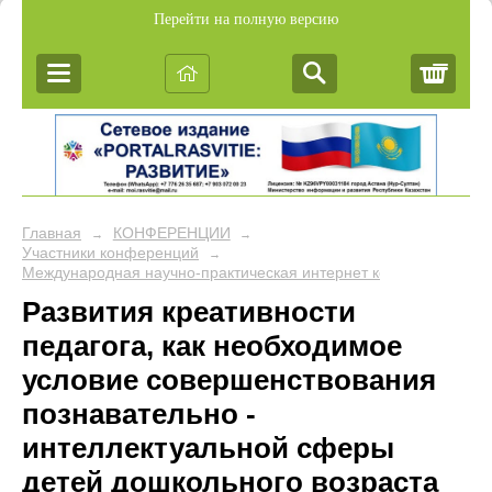
Перейти на полную версию
Корз
Главная
КОНФЕРЕНЦИИ
→
→
Участники конференций
→
Международная научно-практическая интернет конферен
Развития креативности
педагога, как необходимое
условие совершенствования
познавательно -
интеллектуальной сферы
детей дошкольного возраста