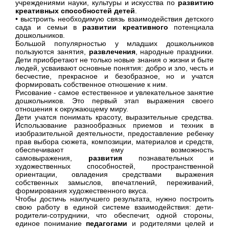
учреждениями науки, культуры и искусства по
развитию
креативных способностей детей
.
• выстроить необходимую связь взаимодействия детского
сада и семьи в
развитии креативного
потенциала
дошкольников.
Большой популярностью у младших дошкольников
пользуются занятия,
развлечения
, народные праздники.
Дети приобретают не только новые знания о жизни и быте
людей,
усваивают основные понятия
: добро и зло, честь и
бесчестие, прекрасное и безобразное, но и учатся
формировать собственное отношение к ним.
Рисование - самое естественное и увлекательное занятие
дошкольников. Это первый этап выражения своего
отношения к окружающему миру.
Дети учатся понимать красоту, выразительные средства.
Использование разнообразных приемов и техник в
изобразительной деятельности, предоставление ребенку
прав выбора сюжета, композиции, материалов и средств,
обеспечивают ему возможность
самовыражения,
развития
познавательных и
художественных способностей, пространственной
ориентации, овладения средствами выражения
собственных замыслов, впечатлений, переживаний,
формирования художественного вкуса.
Чтобы достичь наилучшего результата,
нужно построить
свою работу в единой системе взаимодействия
: дети-
родители-сотрудники, что обеспечит, одной стороны,
единое понимание
педагогами
и родителями целей и