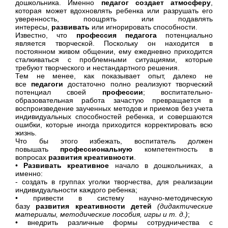
дошкольника. Именно
педагог создает атмосферу
,
которая может вдохновлять ребенка или разрушать его
уверенность, поощрять или подавлять
интересы,
развивать
или игнорировать способности.
Известно, что
профессия педагога
потенциально
является творческой. Поскольку он находится в
постоянном живом общении, ему ежедневно приходится
сталкиваться с проблемными ситуациями, которые
требуют творческого и нестандартного решения.
Тем не менее, как показывает опыт, далеко не
все
педагоги
достаточно полно реализуют творческий
потенциал своей
профессии
; воспитательно-
образовательная работа зачастую превращается в
воспроизведение заученных методов и приемов без учета
индивидуальных способностей ребенка, и совершаются
ошибки, которые иногда приходится корректировать всю
жизнь.
Что бы этого избежать, воспитатель должен
повышать
профессиональную
компетентность в
вопросах
развития креативности
.
•
Развивать креативное
начало в дошкольниках,
а
именно
:
- создать в группах уголки творчества, для реализации
индивидуальности каждого ребенка;
• привести в систему научно-методическую
базу
развития креативности детей
(дидактические
материалы, методические пособия, игры и т. д.)
;
• внедрить различные формы сотрудничества с