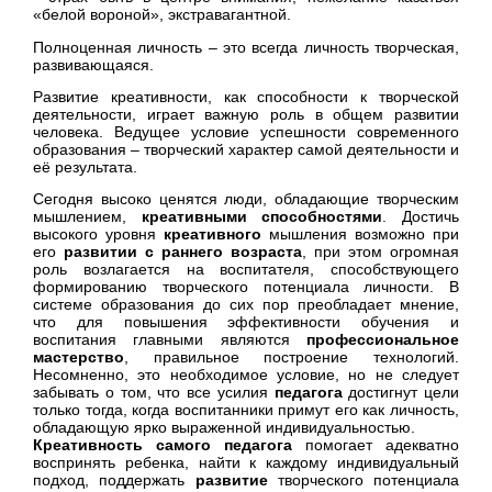
«белой вороной», экстравагантной.
Полноценная личность – это всегда личность творческая,
развивающаяся.
Развитие креативности, как способности к творческой
деятельности, играет важную роль в общем развитии
человека. Ведущее условие успешности современного
образования – творческий характер самой деятельности и
её результата.
Сегодня высоко ценятся люди, обладающие творческим
мышлением,
креативными способностями
. Достичь
высокого уровня
креативного
мышления возможно при
его
развитии с раннего возраста
, при этом огромная
роль возлагается на воспитателя, способствующего
формированию творческого потенциала личности. В
системе образования до сих пор преобладает мнение,
что для повышения эффективности обучения и
воспитания главными являются
профессиональное
мастерство
, правильное построение технологий.
Несомненно, это необходимое условие, но не следует
забывать о том, что все усилия
педагога
достигнут цели
только тогда, когда воспитанники примут его как личность,
обладающую ярко выраженной индивидуальностью.
Креативность самого педагога
помогает адекватно
воспринять ребенка, найти к каждому индивидуальный
подход, поддержать
развитие
творческого потенциала