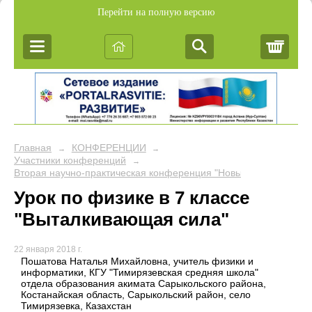
Перейти на полную версию
Корз
Главная
КОНФЕРЕНЦИИ
→
→
Участники конференций
→
Вторая научно-практическая конференция "Новые подходы в об
Урок по физике в 7 классе
"Выталкивающая сила"
22 января 2018 г.
Пошатова Наталья Михайловна, учитель физики и
информатики, КГУ "Тимирязевская средняя школа"
отдела образования акимата Сарыкольского района,
Костанайская область, Сарыкольский район, село
Тимирязевка, Казахстан