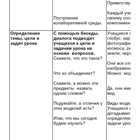
Приветствуют у
Каждый ученик 
Построение
своему соседу
колаборативной среды.
комплимент.
Определение
С помощью беседы,
Учащиеся отве
темы, цели и
диалога подводит
глобус, карта з
задач урока
учащихся к цели и
фотография зе
задачам урока на
космоса, рисун
основе вопросов.
земли, чертеж.
Скажите, что это такое?
Они все относят
изображению З
Что их объединяет?
Можно: модели
Скажите, а можно эти
предметы назвать
Да, они имеют 
одним словом?
вид.
Подумайте, а отличия у
Виды моделей
этих моделей есть?
Учащиеся слуш
догадываются,
Итак, что мы сегодня
определяют це
будем изучать?
задачи урока.