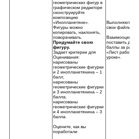
геометрических фигур в
графическом редакторе
сконструируйте
композицию
«Инопланетяне».
Выполняют, со
Фигуры можно
свои файлы.
копировать, наклонять,
поворачивать.
Взаимооценива
Придумайте свою
поставить друг 
фигуру.
баллы за работу
Задает критерии для
«Лист работы н
Оценивания:
уроке».
нарисованы
геометрические фигурки
и 2 инопланетянина – 1
балл;
нарисованы
геометрические фигурки
и 3 инопланетянина – 2
балла;
нарисованы
геометрические фигурки
и 4 инопланетянина – 3
балла.
Оцените, как вы
поработали.