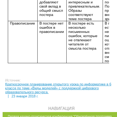
добавляют
интересным и
постер
свой вклад в
привлекательным.
Постер
общий смысл
Образы
привле
постера
соответствуют
внима
теме постера
зрител
Правописание
В постере нет
В постере есть
В пост
ошибок в
несколько
есть
правописании
письменных
нескол
ошибок, которые
письм
не отвлекают
ошибок
читателя от
которы
смысла постера
отвлек
вниман
смысл
постер
Источник:
Краткосрочное планирование открытого урока по информатике в 6
классе по теме «Виды моделей» с поддержкой цифрового
образовательного ресурса.
|
23 января 2018 г.
НАВИГАЦИЯ
Первая научно-практическая конференция "Обновлённая программа