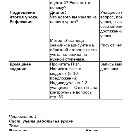
оценкой? Если нет то
почему?
Подведение
Диалог:
Учащиеся отве
итогов урока.
Что нового вы узнали из
вопрос, подводя
Рефлексия.
нашего урока?
урока, высказы
свое мнение о
достижении це
урока.
Метод «Лестница
знаний»: нарисуйте на
Рисуют человеч
обратной стороне листа
учета человечка на
нужной ступеньке.
Домашнее
Прочитать П 14.
Записывают в
задание
Написать эссе о
дневники
моделях (5-10
предложений)
Индивидуально 2-3
учащимся – Ответить на
контрольные вопросы
стр. 80
Приложение 1
Лист учета работы на уроке
Тема ___________________________________________
Фамилия ____________________ Класс:
________