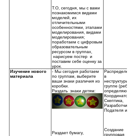
Т.О, сегодня, мы с вами
познакомимся видами
моделей, их
отличительными
особенностями, этапами
моделирования, видами
моделирования;
поработаем с цифровым
образовательным
ресурсом в группах,
нарисуем постер и
поставим себе оценку за
урок.
Изучение нового
- Мы сегодня работаем
Распределение
материала
по группам, выберите
в
ваши знаки различия из
неструктуриро
коробки.
группе (ребята
Раздать знаки детям:
определяют Сп
Координатора,
Скептика,
Разработчика,
Подателя идей)
Создание пос
Раздает бумагу,
групповая 