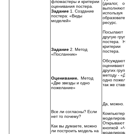
фломастеры и критерии
(диалог, обсуж
оценивания постера.
выполняют за
Задание
1. Создание
используя ци
постера: «Виды
образовательн
моделей»
ресурс.
Посылают спи
другую группу 
постера. На с
критерии оце
Задание
2. Метод
постера.
«Посланник»
Обсуждают и
оценивают раб
других групп п
методу - «Две з
Оценивание.
Метод
одно пожелание
«Две звезды и одно
так же ставят б
пожелание»
Да, можно.
Все ли согласны? Если
Компьютерное
нет то почему?
моделирование
Открывают в Ц
Как вы думаете, можно
кнопкой «Что т
ли построить модель на
моделирование