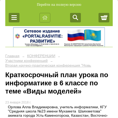
Перейти на полную версию
Корз
Главная
КОНФЕРЕНЦИИ
→
→
Участники конференций
→
Вторая научно-практическая конференция "Новые подходы в об
Краткосрочный план урока по
информатике в 6 классе по
теме «Виды моделей»
23 января 2018 г.
Орлова Алла Владимировна, учитель информатики, КГУ
"Средняя школа №23 имени Мухамета Шаяхметова"
акимата города Усть-Каменогорска, Казахстан, Восточно-