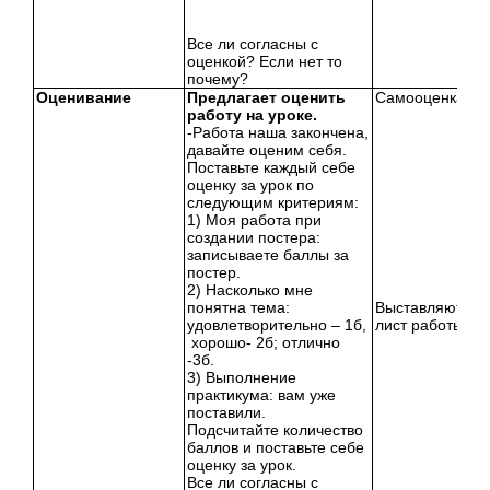
Все ли согласны с
оценкой? Если нет то
почему?
Оценивание
Предлагает оценить
Самооценка уч
работу на уроке.
-Работа наша закончена,
давайте оценим себя.
Поставьте каждый себе
оценку за урок по
следующим критериям:
1) Моя работа при
создании постера:
записываете баллы за
постер.
2) Насколько мне
понятна тема:
Выставляют оце
удовлетворительно – 1б,
лист работы на 
хорошо- 2б; отлично
-3б.
3) Выполнение
практикума: вам уже
поставили.
Подсчитайте количество
баллов и поставьте себе
оценку за урок.
Все ли согласны с