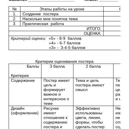
№
Этапы работы на уроке
балл
1.
Создание постера
2.
Насколько мне понятна тема
3.
Практическая работа
ИТОГО:
ОЦЕНКА:
Критерий оценки:
«5» - 8-9 баллов
«4» - 6-7 баллов
«3» - 3-4-5 баллов
Критерии оценивания постера
Баллы
3 балла
2 балла
1 б
Критерии
Содержание
Постер имеет
Тема и цель
Тема п
цель и
постера имеют
переда
формирует
смысл
цель
важное и
расплы
интересное о
и непо
теме
Дизайн
Рисунки
Эффективно
Некот
(оформление)
имеют
использованы
изобр
отношение к
цвета, линии,
не им
содержанию
формы, чтобы
отноше
постера и
сделать постер
содер