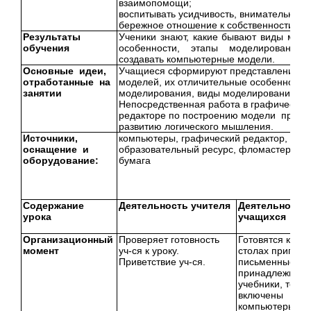
взаимопомощи;
воспитывать усидчивость, внимательность
бережное отношение к собственности.
Результаты
Ученики знают, какие бывают виды моде
обучения
особенности, этапы моделирования,
создавать компьютерные модели.
Основные идеи,
Учащиеся сформируют представление о 
отработанные на
моделей, их отличительные особенности,
занятии
моделирования, виды моделирования;
Непосредственная работа в графическом
редакторе по построению модели привед
развитию логического мышления.
Источники,
компьютеры, графический редактор, Ци
оснащение и
образовательный ресурс, фломастеры, с
оборудование:
бумага
Содержание
Деятельность учителя
Деятельность
урока
учащихся
Организационный
Проверяет готовность
Готовятся к раб
момент
уч-ся к уроку.
столах пригото
Приветствие уч-ся.
письменные
принадлежност
учебники, тетра
включены
компьютеры.