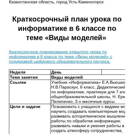
Казахстанская область, город Усть-Каменогорск
Краткосрочный план урока по
информатике в 6 классе по
теме «Виды моделей»
Краткосрочное планирование открытого урока по
информатике в 6 классе по теме «Виды моделей» с
поддержкой цифрового образовательного ресурса.
Неделя
День
Тема занятия
Виды моделей
Ссылки
Учебник «Информатика» Е.А.Вьюшкова,
Н.В.Параскун, 6 класс, Дидактический ма
по информатике, практикум для 7 класса
общеобразовательной школы, Н. Ермеков
Пилипенко, 3-х месячные курсы.
Цели и задачи
Познакомить с учащихся с видами модел
научить создавать компьютерные модели
развивать алгоритмическое мышление, н
работы по обработке информации;
развивать навыки и умения работы в груп
создать атмосферу сотрудничества,