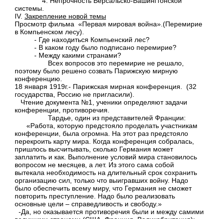
4. Непрочность Версальско-Вашингтонской
системы.
IV.
Закрепление новой темы
Просмотр фильма «Первая мировая война».(Перемирие
в Компьенском лесу).
- Где находиться Компьенский лес?
- В каком году было подписано перемирие?
- Между какими странами?
Всех вопросов это перемирие не решало,
поэтому было решено созвать Парижскую мирную
конференцию.
18 января 1919г.- Парижская мирная конференция. (32
государства, Россию не пригласили).
Чтение документа №1, ученики определяют задачи
конференции, противоречия.
Тардье, один из представителей Франции:
«Работа, которую предстояло проделать участникам
конференции, была огромна. На этот раз предстояло
перекроить карту мира. Когда конференция собралась,
пришлось высчитывать, сколько Германия может
заплатить и как. Выполнение условий мира становилось
вопросом не месяцев, а лет. Из этого сама собой
вытекала необходимость на длительный срок сохранить
организацию сил, только что выигравших войну. Надо
было обеспечить всему миру, что Германия не сможет
повторить преступление. Надо было реализовать
основные цели – справедливость и свободу.»
-Да, но оказывается противоречия были и между самими