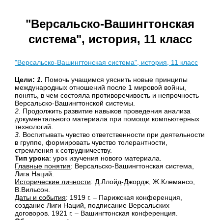
"Версальско-Вашингтонская
система", история, 11 класс
"Версальско-Вашингтонская система", история, 11 класс
Цели:
1.
Помочь учащимся уяснить новые принципы
международных отношений после 1 мировой войны,
понять, в чем состояла противоречивость и непрочность
Версальско-Вашингтонской системы.
2.
Продолжить развитие навыков проведения анализа
документального материала при помощи компьютерных
технологий.
3.
Воспитывать чувство ответственности при деятельности
в группе, формировать чувство толерантности,
стремления к сотрудничеству.
Тип урока
: урок изучения нового материала.
Главные понятия
: Версальско-Вашингтонская система,
Лига Наций.
Исторические личности
: Д.Ллойд-Джордж, Ж.Клемансо,
В.Вильсон.
Даты и события
: 1919 г. – Парижская конференция,
создание Лиги Наций, подписание Версальских
договоров. 1921 г. – Вашингтонская конференция.