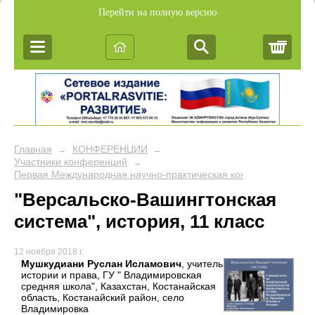
Перейти на полную версию
Корз
Главная
КОНФЕРЕНЦИИ
→
→
Участники конференций
→
Первая Международная научно-практическая конференция для 
"Версальско-Вашингтонская
система", история, 11 класс
12 ноября 2018 г.
Мушкудиани Руслан Исламович
, учитель
истории и права, ГУ " Владимировская
средняя школа", Казахстан, Костанайская
область, Костанайский район, село
Владимировка