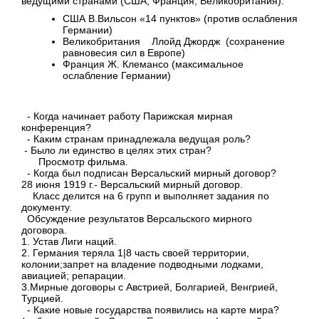
ведущими странами (США, Франция, Великобритания):
США В.Вильсон «14 пунктов» (против ослабления
Германии)
Великобритания Ллойд Джордж (сохранение
равновесия сил в Европе)
Франция Ж. Клемансо (максимальное
ослабление Германии)
- Когда начинает работу Парижская мирная
конференция?
- Каким странам принадлежала ведущая роль?
- Было ли единство в целях этих стран?
Просмотр фильма.
- Когда был подписан Версальский мирный договор?
28 июня 1919 г.- Версальский мирный договор.
Класс делится на 6 групп и выполняет задания по
документу.
Обсуждение результатов Версальского мирного
договора.
1. Устав Лиги наций.
2. Германия теряла 1|8 часть своей территории,
колонии;запрет на владение подводными лодками,
авиацией; репарации.
3.Мирные договоры с Австрией, Болгарией, Венгрией,
Турцией.
- Какие новые государства появились на карте мира?