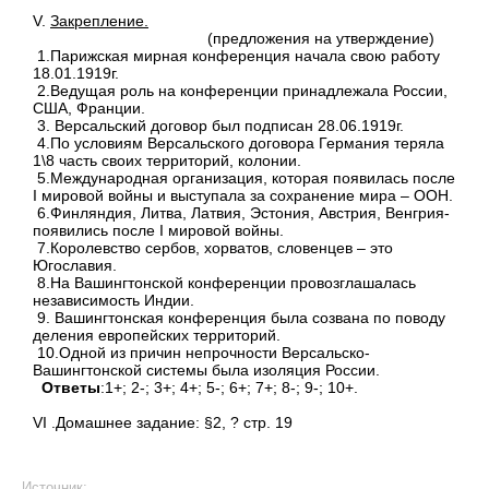
V.
Закрепление.
(предложения на утверждение)
1.Парижская мирная конференция начала свою работу
18.01.1919г.
2.Ведущая роль на конференции принадлежала России,
США, Франции.
3. Версальский договор был подписан 28.06.1919г.
4.По условиям Версальского договора Германия теряла
1\8 часть своих территорий, колонии.
5.Международная организация, которая появилась после
I мировой войны и выступала за сохранение мира – ООН.
6.Финляндия, Литва, Латвия, Эстония, Австрия, Венгрия-
появились после I мировой войны.
7.Королевство сербов, хорватов, словенцев – это
Югославия.
8.На Вашингтонской конференции провозглашалась
независимость Индии.
9. Вашингтонская конференция была созвана по поводу
деления европейских территорий.
10.Одной из причин непрочности Версальско-
Вашингтонской системы была изоляция России.
Ответы
:1+; 2-; 3+; 4+; 5-; 6+; 7+; 8-; 9-; 10+.
VI .Домашнее задание: §2, ? стр. 19
Источник: