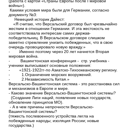
(работа с картой «Страны Европы после I мировой
войны»).
Какими условия мира были для Германии, согласно
документу №3:
Немецкий историк Дайест:
«Я считаю, что Версальский договор был чрезвычайно
жестким в отношении Германии. И эта жестокость не
соответствовала интересам самих держав-
победительниц. В Версальском договоре слишком
заметно стремление унизить побежденных, что в свою
очередь провоцировало новую вражду.»
- Именно поэтому через 20 лет начнется Вторая
мировая война.
- Вашингтонская конференция - стр. учебника -
ученики выписывают основные положения:
- «1921-1922гг-по Азиатско-Тихоокеанскому региону.
- 1.Ограничение морских вооружений.
- 2.Независимость Китая.»
Версальско-Вашингтонская система - это расстановка сил
и механизмов в Европе и мире.
- Каково значение Версальско-Вашингтонской системы?
(Создание Лиги наций, появление новых государств,
обновление принципов МО).
- А в чем причины непрочности Версальско-
Вашингтонской системы?
(тяжесть послевоенного устройства легла на
побежденные народы; изоляция России; новые
государства.)