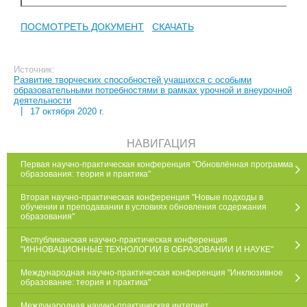
ПОСМОТРЕТЬ ДОКУМЕНТ
СКАЧАТЬ
Источник:
Развитие творческих способностей учащихся с особыми
образовательными потребностями в рамках урочной и внеурочной
деятельности
|
17 октября 2020 г.
НАВИГАЦИЯ
Первая научно-практическая конференция "Обновлённая программа
образования: теория и практика"
Вторая научно-практическая конференция "Новые подходы в
обучении и преподавании в условиях обновления содержания
образования"
Республиканская научно-практическая конференция
"ИННОВАЦИОННЫЕ ТЕХНОЛОГИИ В ОБРАЗОВАНИИ И НАУКЕ"
Международная научно-практическая конференция "Инклюзивное
образование: теория и практика"
Международная научно-практическая интернет