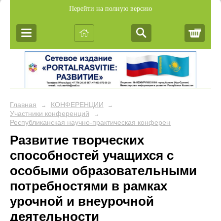
Перейти на полную версию
Корз
Главная
КОНФЕРЕНЦИИ
→
→
Участники конференций
→
Республиканская научно-практическая конференция "ИНН
Развитие творческих
способностей учащихся с
особыми образовательными
потребностями в рамках
урочной и внеурочной
деятельности