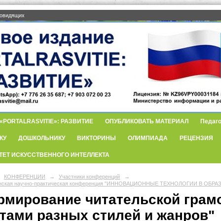
бовидящих
PORTALRASVITIE»: РАЗВИТИЕ
ОПУБЛИКОВАТЬ МАТЕРИАЛ
Педаго
КУ
ДОШКОЛЬНИКУ
ВИКТОРИНЫ
ОЛИМПИАДА
РЕЦЕНЗИЯ
ТЕТ ИСКУССТВЕННОГО ИНТЕЛЛЕКТА
КОНФЕРЕНЦИИ
→
Участники конференций
→
анская научно-практическая конференция "ИННОВАЦИОННЫЕ ТЕХНОЛОГИИ В ОБРА
рмирование читательской грамо
стами разных стилей и жанров"