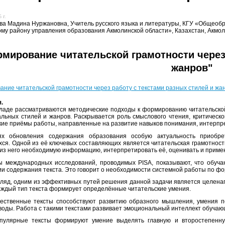
 г.
а Мадина Нуржановна, Учитель русского языка и литературы, КГУ «Общеоб
му району управления образования Акмолинской области», Казахстан, Акмоли
мирование читательской грамотности через 
жанров"
ание читательской грамотности через работу с текстами разных стилей и жа
.
 рассматриваются методические подходы к формированию читательской 
льных стилей и жанров. Раскрывается роль смыслового чтения, критическ
кие приёмы работы, направленные на развитие навыков понимания, интерпр
ях обновления содержания образования особую актуальность приобр
ся. Одной из её ключевых составляющих является читательская грамотность,
 из него необходимую информацию, интерпретировать её, оценивать и приме
ы международных исследований, проводимых PISA, показывают, что обуча
и содержания текста. Это говорит о необходимости системной работы по ф
гляд, одним из эффективных путей решения данной задачи является целена
аждый тип текста формирует определённые читательские умения.
жественные тексты способствуют развитию образного мышления, умения п
воды. Работа с такими текстами развивает эмоциональный интеллект обуча
опулярные тексты формируют умение выделять главную и второстепенну