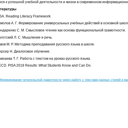
ся к успешной учебной деятельности и жизни в современном информационн
итературы
SA. Reading Literacy Framework.
молов А. Г. Формирование универсальных учебных действий в основной школ
ндаренко С. М. Смысловое чтение как основа функциональной грамотности.
готский Л. С. Мышление и речь.
вов М. Р. Методика преподавания русского языка в школе.
рсер Н. Диалоговое обучение.
мзаева Т. Г. Работа с текстом на уроках русского языка.
CD. PISA 2018 Results: What Students Know and Can Do.
"Формирование читательской грамотности через работу с текстами разных стилей и жа