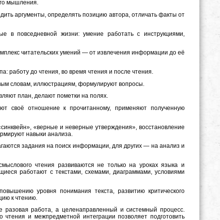
ого мышления.
дить аргументы, определять позицию автора, отличать факты от
ые в повседневной жизни: умение работать с инструкциями,
омплекс читательских умений — от извлечения информации до её
а: работу до чтения, во время чтения и после чтения.
евым словам, иллюстрациям, формулируют вопросы.
вляют план, делают пометки на полях.
ют своё отношение к прочитанному, применяют полученную
«синквейн», «верные и неверные утверждения», восстановление
рмируют навыки анализа.
аются задания на поиск информации, для других — на анализ и
смыслового чтения развиваются не только на уроках языка и
ающиеся работают с текстами, схемами, диаграммами, условиями
 повышению уровня понимания текста, развитию критического
ию к чтению.
е разовая работа, а целенаправленный и системный процесс.
о чтения и межпредметной интеграции позволяет подготовить