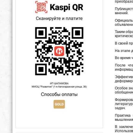
преобразо
Публицист
мнений.
Официаль
объявлени
Таким обр
критическ
В своей пр
На этапе 
Во время 
После чт
информаци
Эффективн
деформиро
Особое зн
обобщение
Формирова
литератур
задач.
Практика 
мышления,
В заключе
Использов