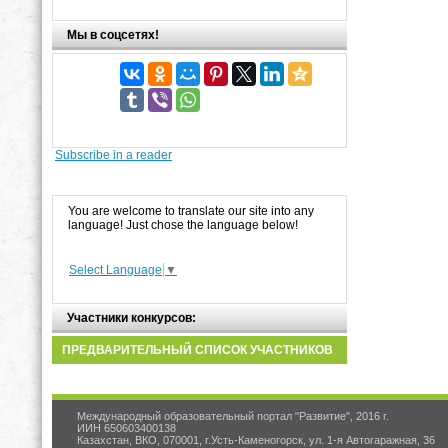
Мы в соцсетях!
Subscribe in a reader
You are welcome to translate our site into any
language! Just chose the language below!
Select Language
▼
Участники конкурсов:
ПРЕДВАРИТЕЛЬНЫЙ СПИСОК УЧАСТНИКОВ
Международный образовательный портал "Развитие", 2016 г.
ИИН 650603400138
Казахстан, ВКО, 070001, г.Усть-Каменогорск, ул. 1-я Автогаражная, 36