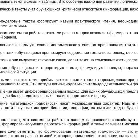
вывать текст в схемы и таблицы. Это особенно важно для развития логическ
ические тексты учат обучающихся критически относиться к информации, нахо
но-деловые тексты формируют навыки практического чтения, необходим
ями, анкетами.
азом, системная работа с текстами разных жанров позволяет формировать к
ой оценки.
актике я использую технологию смыслового чтения, которая включает три этап
до чтения обучающиеся прогнозируют содержание текста по заголовку, ключ
чтения они выделяют ключевые слова, делят текст на смысловые части, соста
ения обучающиеся интерпретируют текст, формулируют выводы, выража
ю в новой ситуации.
ыми являются такие приёмы, как «толстые и тонкие вопросы», «кластер», 
ванного текста. Эти методы активизируют мыслительную деятельность и фо
ачение имеет дифференцированный подход. Для одних обучающихся предлаг
, для более подготовленных — на интерпретацию и оценку.
ние читательской грамотности носит межпредметный характер. Навыки 
ы, но и на уроках истории, биологии, географии, математики, когда обуч
показывает, что системная работа в данном направлении способствует
 формированию умения работать с информацией, а также повышает мотивац
ние хочу отметить, что формирование читательской грамотности — это н
ание текстов разных стилей и жанров, применение технологии смысловог