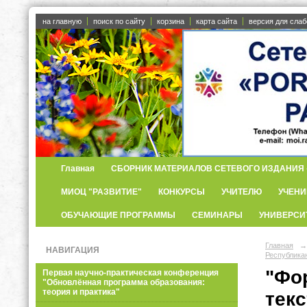
на главную
поиск по сайту
корзина
карта сайта
версия для сла
Главная
СБОРНИК МАТЕРИАЛОВ СЕТЕВОГО ИЗДАНИЯ «
МИОЦ "РАЗВИТИЕ"
КОНКУРСЫ
УЧИТЕЛЮ
УЧЕНИ
ОБУЧАЮЩИЕ ПРОГРАММЫ
СЕМИНАРЫ
УНИВЕРСИ
Главная
→
НАВИГАЦИЯ
Республик
"Фо
Первая научно-практическая конференция
"Обновлённая программа образования:
теория и практика"
тек