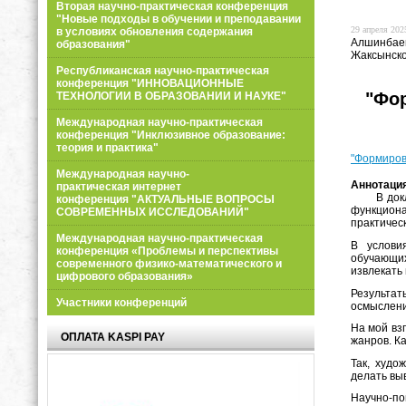
Вторая научно-практическая конференция
"Новые подходы в обучении и преподавании
29 апреля 2025
в условиях обновления содержания
Алшинбаев
образования"
Жаксынско
Республиканская научно-практическая
конференция "ИННОВАЦИОННЫЕ
"Фор
ТЕХНОЛОГИИ В ОБРАЗОВАНИИ И НАУКЕ"
Международная научно-практическая
конференция "Инклюзивное образование:
теория и практика"
"Формиров
Международная научно-
Аннотация
практическая интернет
В докладе
конференция "АКТУАЛЬНЫЕ ВОПРОСЫ
функциона
СОВРЕМЕННЫХ ИССЛЕДОВАНИЙ"
практичес
Международная научно-практическая
В услови
конференция «Проблемы и перспективы
обучающих
современного физико-математического и
извлекать
цифрового образования»
Результат
Участники конференций
осмыслени
На мой вз
ОПЛАТА KASPI PAY
жанров. К
Так, худо
делать вы
Научно-п