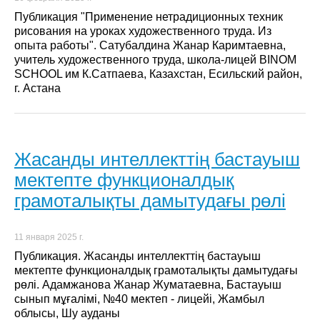
Публикация "Применение нетрадиционных техник
рисования на уроках художественного труда. Из
опыта работы". Cатубалдина Жанар Каримтаевна,
учитель художественного труда, школа-лицей BINOM
SCHOOL им К.Сатпаева, Казахстан, Есильский район,
г. Астана
Жасанды интеллекттің бастауыш
мектепте функционалдық
грамоталықты дамытудағы рөлі
11 января 2025 г.
Публикация. Жасанды интеллекттің бастауыш
мектепте функционалдық грамоталықты дамытудағы
рөлі. Адамжанова Жанар Жуматаевна, Бастауыш
сынып мұғалімі, №40 мектеп - лицейі, Жамбыл
облысы, Шу ауданы