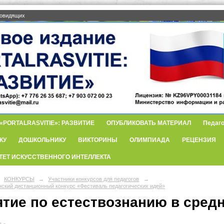
бовидящих
PORTALRASVITIE»: РАЗВИТИЕ
ОПУБЛИКОВАТЬ МАТЕРИАЛ
Педаго
КУ
ДОШКОЛЬНИКУ
ВИКТОРИНЫ
ОЛИМПИАДА
РЕЦЕНЗИЯ
ТЕТ ИСКУССТВЕННОГО ИНТЕЛЛЕКТА
КОНКУРСЫ
→
Участники конкурсов для педагогов
→
нский дистанционный конкурс «Фестиваль педагогических идей»
ятие по естествознанию в сред