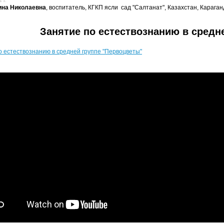
 г.
ина Николаевна
, воспитатель, КГКП ясли сад "Салтанат", Казахстан, Караган
Занятие по естествознанию в средн
о естествознанию в средней группе "Первоцветы"