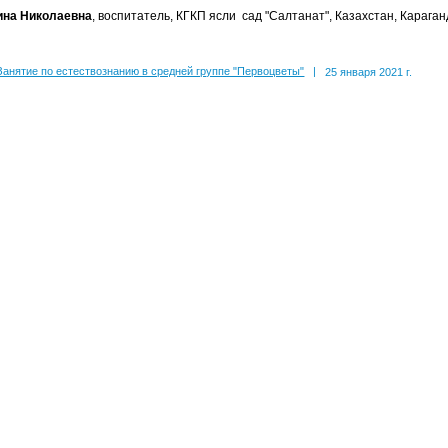
ина Николаевна
, воспитатель, КГКП ясли сад "Салтанат", Казахстан, Караган
Занятие по естествознанию в средней группе "Первоцветы"
|
25 января 2021 г.