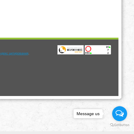
.
Message us