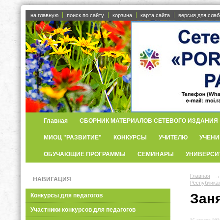
на главную
поиск по сайту
корзина
карта сайта
версия для сла
Главная
СБОРНИК МАТЕРИАЛОВ СЕТЕВОГО ИЗДАНИЯ «
МИОЦ "РАЗВИТИЕ"
КОНКУРСЫ
УЧИТЕЛЮ
УЧЕНИ
ОБУЧАЮЩИЕ ПРОГРАММЫ
СЕМИНАРЫ
УНИВЕРСИ
Главная
→
НАВИГАЦИЯ
Республика
Зан
Конкурсы для педагогов
Участники конкурсов для педагогов