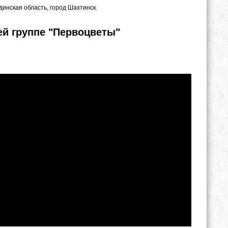
динская область, город Шахтинск.
ей группе "Первоцветы"