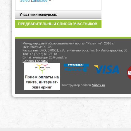
Select Language
▼
Участники конкурсов:
ПРЕДВАРИТЕЛЬНЫЙ СПИСОК УЧАСТНИКОВ
Международный образовательный портал "Развитие", 2016 г.
ИИН 650603400138
Казахстан, ВКО, 070001, г.Усть-Каменогорск, ул. 1-я Автогаражная, 36
Тел: +7 (7232) 51-24-18
E-mail: elenasuper28@gmail.ru
Способы оплаты
Конструктор сайтов
Nubex.ru