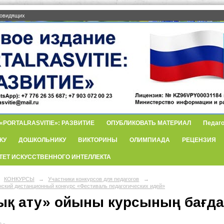
бовидящих
PORTALRASVITIE»: РАЗВИТИЕ
ОПУБЛИКОВАТЬ МАТЕРИАЛ
Педаго
КУ
ДОШКОЛЬНИКУ
ВИКТОРИНЫ
ОЛИМПИАДА
РЕЦЕНЗИЯ
ТЕТ ИСКУССТВЕННОГО ИНТЕЛЛЕКТА
КОНКУРСЫ
→
Участники конкурсов для педагогов
→
нский дистанционный конкурс «Фестиваль педагогических идей»
ық ату» ойыны курсының бағда