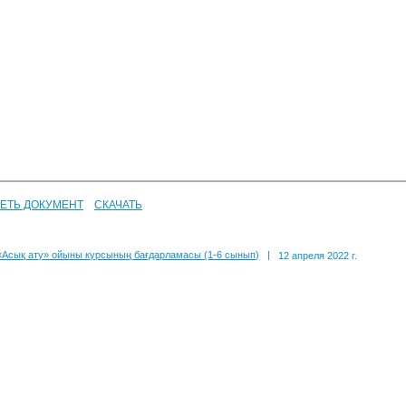
ЕТЬ ДОКУМЕНТ
СКАЧАТЬ
«Асық ату» ойыны курсының бағдарламасы (1-6 сынып)
|
12 апреля 2022 г.