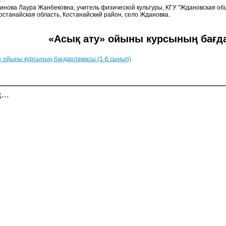
 г.
инова Лаура Жанбековна, учитель физической культуры, КГУ "Ждановская о
Костанайская область, Костанайский район, село Ждановка.
«Асық ату» ойыны курсының бағд
» ойыны курсының бағдарламасы (1-6 сынып)