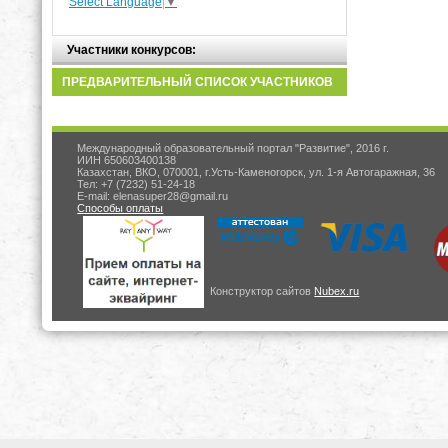
Select Language
▼
Участники конкурсов:
ПРЕДВАРИТЕЛЬНЫЙ СПИСОК УЧАСТНИКОВ
Международный образовательный портал "Развитие", 2016 г.
ИИН 650603400138
Казахстан, ВКО, 070001, г.Усть-Каменогорск, ул. 1-я Автогаражная, 36
Тел: +7 (7232) 51-24-18
E-mail: elenasuper28@gmail.ru
Способы оплаты
Конструктор сайтов
Nubex.ru