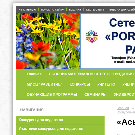
на главную
поиск по сайту
корзина
карта сайта
версия для сла
Главная
СБОРНИК МАТЕРИАЛОВ СЕТЕВОГО ИЗДАНИЯ «
МИОЦ "РАЗВИТИЕ"
КОНКУРСЫ
УЧИТЕЛЮ
УЧЕНИ
ОБУЧАЮЩИЕ ПРОГРАММЫ
СЕМИНАРЫ
УНИВЕРСИ
Главная
→
НАВИГАЦИЯ
Республика
«Ас
Конкурсы для педагогов
Участники конкурсов для педагогов