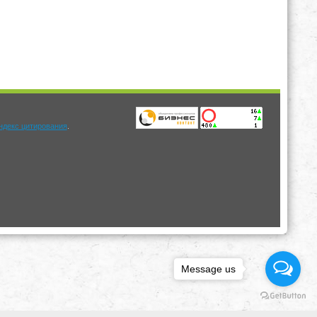
.
Message us