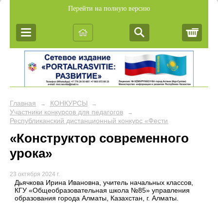
Перейти на полную версию
Корз
Главная
КОНКУРСЫ
→
→
Участники конкурсов для педагогов
→
Республиканский дистанционный конкурс «Фестиваль педагогич
«Конструктор современного
урока»
23 октября 2024 г.
Дьячкова Ирина Ивановна, учитель начальных классов,
КГУ «Общеобразовательная школа №85» управления
образования города Алматы, Казахстан, г. Алматы.