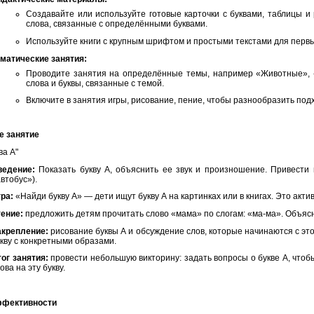
Создавайте или используйте готовые карточки с буквами, таблицы и
слова, связанные с определёнными буквами.
Используйте книги с крупным шрифтом и простыми текстами для первы
ематические занятия:
Проводите занятия на определённые темы, например «Животные», 
слова и буквы, связанные с темой.
Включите в занятия игры, рисование, пение, чтобы разнообразить под
е занятие
ва А"
ведение:
Показать букву А, объяснить ее звук и произношение. Привести 
втобус»).
ра:
«Найди букву А» — дети ищут букву А на картинках или в книгах. Это акт
тение:
предложить детям прочитать слово «мама» по слогам: «ма-ма». Объясн
акрепление:
рисование буквы А и обсуждение слов, которые начинаются с этой
кву с конкретными образами.
ог занятия:
провести небольшую викторину: задать вопросы о букве А, что
ова на эту букву.
ффективности