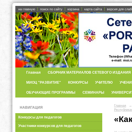
на главную
поиск по сайту
корзина
карта сайта
версия для сла
Главная
СБОРНИК МАТЕРИАЛОВ СЕТЕВОГО ИЗДАНИЯ «
МИОЦ "РАЗВИТИЕ"
КОНКУРСЫ
УЧИТЕЛЮ
УЧЕНИ
ОБУЧАЮЩИЕ ПРОГРАММЫ
СЕМИНАРЫ
УНИВЕРСИ
Главная
→
НАВИГАЦИЯ
Республика
«Как
Конкурсы для педагогов
Участники конкурсов для педагогов