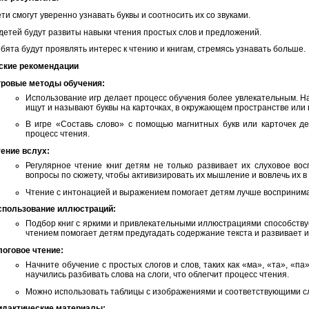
ти смогут уверенно узнавать буквы и соотносить их со звуками.
детей будут развиты навыки чтения простых слов и предложений.
бята будут проявлять интерес к чтению и книгам, стремясь узнавать больше.
ские рекомендации
гровые методы обучения:
Использование игр делает процесс обучения более увлекательным. На
ищут и называют буквы на карточках, в окружающем пространстве или в
В игре «Составь слово» с помощью магнитных букв или карточек де
процесс чтения.
тение вслух:
Регулярное чтение книг детям не только развивает их слуховое во
вопросы по сюжету, чтобы активизировать их мышление и вовлечь их в
Чтение с интонацией и выражением помогает детям лучше воспринимат
спользование иллюстраций:
Подбор книг с яркими и привлекательными иллюстрациями способству
чтением помогает детям предугадать содержание текста и развивает 
логовое чтение:
Начните обучение с простых слогов и слов, таких как «ма», «та», «п
научились разбивать слова на слоги, что облегчит процесс чтения.
Можно использовать таблицы с изображениями и соответствующими сл
идактические материалы: