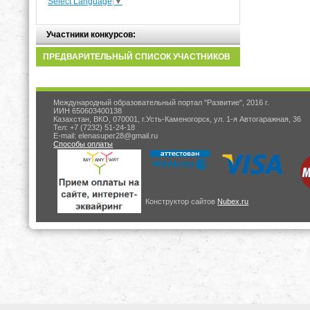
Select Language
▼
Участники конкурсов:
ПРЕДВАРИТЕЛЬНЫЙ СПИСОК УЧАСТНИКОВ
Международный образовательный портал "Развитие", 2016 г.
ИИН 650603400138
Казахстан, ВКО, 070001, г.Усть-Каменогорск, ул. 1-я Автогаражная, 36
Тел: +7 (7232) 51-24-18
E-mail: elenasuper28@gmail.ru
Способы оплаты
Конструктор сайтов
Nubex.ru