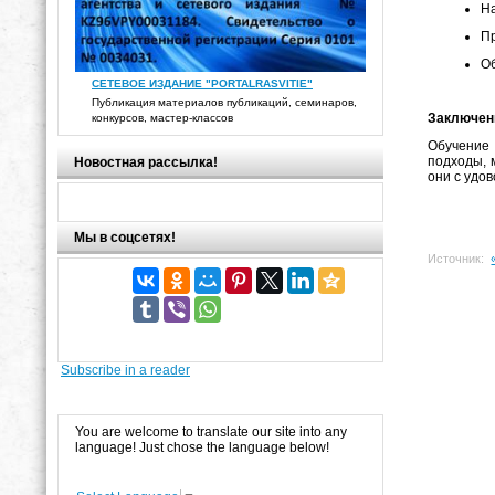
На
Пр
Об
СЕТЕВОЕ ИЗДАНИЕ "PORTALRASVITIE"
Публикация материалов публикаций, семинаров,
Заключен
конкурсов, мастер-классов
Обучение 
подходы, 
Новостная рассылка!
они с удо
Мы в соцсетях!
Источник:
Subscribe in a reader
You are welcome to translate our site into any
language! Just chose the language below!