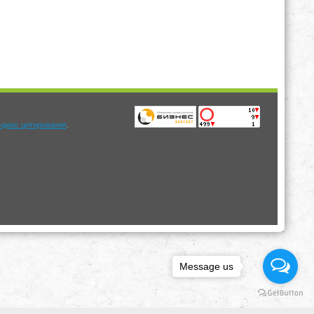
.
Message us