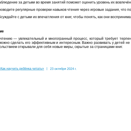
блюдение за детьми во время занятий поможет оценить уровень их вовлечён
оводите регулярные проверки навыков чтения через игровые задания, что по
суждайте с детьми их впечатления от книг, чтобы понять, как они восприним
ие
чтению — увлекательный и многогранный процесс, который требует терпен
можно сделать его эффективным и интересным. Важно развивать у детей не т
вольствием открывали для себя новые миры, скрытые за страницами книг.
«Как научить ребёнка читать»
|
23 октября 2024 г.