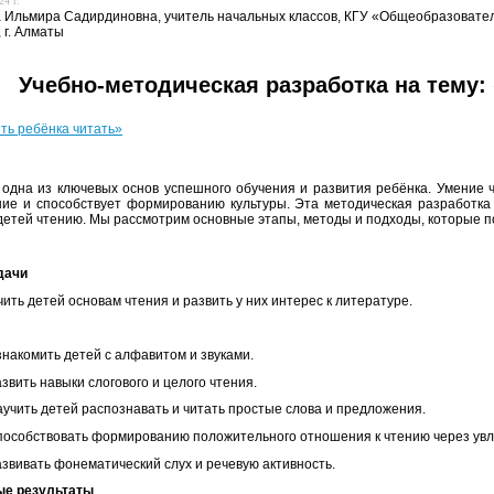
24 г.
Ильмира Садирдиновна, учитель начальных классов, КГУ «Общеобразовате
 г. Алматы
Учебно-методическая разработка на тему: 
ить ребёнка читать»
одна из ключевых основ успешного обучения и развития ребёнка. Умение 
ие и способствует формированию культуры. Эта методическая разработка 
детей чтению. Мы рассмотрим основные этапы, методы и подходы, которые п
дачи
ить детей основам чтения и развить у них интерес к литературе.
накомить детей с алфавитом и звуками.
звить навыки слогового и целого чтения.
учить детей распознавать и читать простые слова и предложения.
особствовать формированию положительного отношения к чтению через увл
звивать фонематический слух и речевую активность.
е результаты