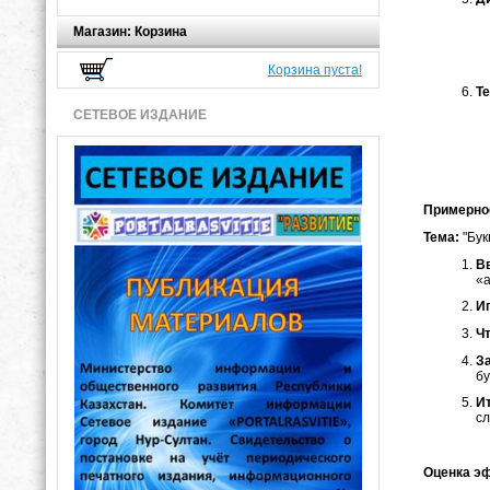
Магазин: Корзина
Корзина пуста!
Т
СЕТЕВОЕ ИЗДАНИЕ
Примерно
Тема:
"Бук
В
«а
Иг
Ч
З
бу
Ит
сл
Оценка э