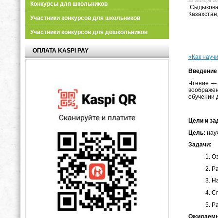
23 октября 20
Конкурсы для школьников
Сыдыкова 
Казахстан,
Участники конкурсов для школьников
Участники конкурсов для дошкольников
ОПЛАТА KASPI PAY
«Как науч
Введение
Чтение — 
воображен
обучении 
Цели и за
Цель:
науч
Задачи:
Оз
Ра
На
Сп
Ра
Ожидаемы