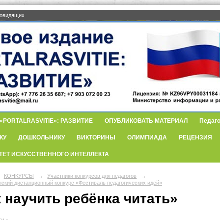
бовидящих
PORTALRASVITIE»: РАЗВИТИЕ
ОПУБЛИКОВАТЬ МАТЕРИАЛ
Педаго
КУ
ДОШКОЛЬНИКУ
ВИКТОРИНЫ
ОЛИМПИАДА
РЕЦЕНЗИЯ
ТЕТ ИСКУССТВЕННОГО ИНТЕЛЛЕКТА
КОНКУРСЫ
→
Участники конкурсов для педагогов
→
нский дистанционный конкурс «Фестиваль педагогических идей»
 научить ребёнка читать»