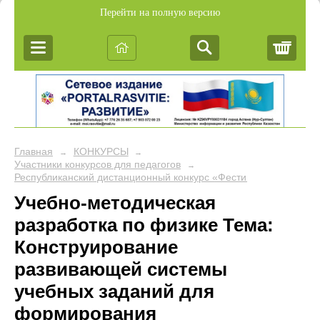
Перейти на полную версию
Корз
Главная
КОНКУРСЫ
→
→
Участники конкурсов для педагогов
→
Республиканский дистанционный конкурс «Фестиваль педагогич
Учебно-методическая
разработка по физике Тема:
Конструирование
развивающей системы
учебных заданий для
формирования