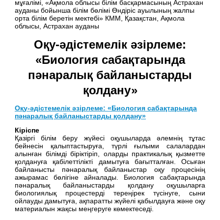
мұғалімі, «Ақмола облысы білім басқармасының Астрахан
ауданы бойынша білім бөлімі Өндіріс ауылының жалпы
орта білім беретін мектебі» КММ, Қазақстан, Ақмола
облысы, Астрахан ауданы
Оқу-әдістемелік әзірлеме:
«Биология сабақтарында
пәнаралық байланыстарды
қолдану»
Оқу-әдістемелік әзірлеме: «Биология сабақтарында
пәнаралық байланыстарды қолдану»
Кіріспе
Қазіргі білім беру жүйесі оқушыларда әлемнің тұтас
бейнесін қалыптастыруға, түрлі ғылыми салалардан
алынған білімді біріктіріп, оларды практикалық қызметте
қолдануға қабілеттілікті дамытуға бағытталған. Осыған
байланысты пәнаралық байланыстар оқу процесінің
ажырамас бөлігіне айналады. Биология сабақтарында
пәнаралық байланыстарды қолдану оқушыларға
биологиялық процестерді тереңірек түсінуге, сыни
ойлауды дамытуға, ақпаратты жүйелі қабылдауға және оқу
материалын жақсы меңгеруге көмектеседі.