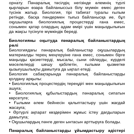
орнату. Пәнаралық тәсілдің негізінде әлемнің түрлі
қырларын өзара байланыссыз білу мүмкін емес деген
түсінік жатыр. Биология, тірі табиғат туралы ғылым
ретінде, басқа пәндермен тығыз байланысқа ие, бұл
оқушыларға биологиялық процестерді ғана емес,
сонымен қатар олардың адам өмірі үшін маңыздылығын
да жақсы түсінуге мүмкіндік береді.
Биологияны оқытуда пәнаралық байланыстардың
рөлі
Биологиядағы пәнаралық байланыстар оқушылардың
материалды терең меңгеруіне ғана емес, сонымен бірге
маңызды қасиеттерді, мысалы, сыни ойлауды, күрделі
мәселелерді шешу қабілетін, ғылыми қызметке
қызығушылықты дамытуға да ықпал етеді.
Биология сабақтарында пәнаралық байланыстарды
қолдану арқылы:
• Биологиялық процестердің тереңдігі мен маңыздылығын
ашуға;
• Биологиялық құбылыстардың пәнаралық сипатын
көрсетуге;
• Ғылыми әлем бейнесін қалыптастыру үшін жағдай
жасауға;
• Әртүрлі ақпарат көздерімен жұмыс істеу дағдыларын
дамытуға;
• Оқушылардың пәнге деген ынтасын арттыруға болады.
Пәнаралық байланыстарды ұйымдастыру әдістері