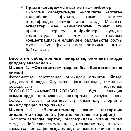
Практикалық жұмыстар мен тәжірибелер
Биология сабақтарында жүргізілетін көптеген
тәжірибелер физика, химия немесе
географиядан білімді талап етеді. Мысалы,
өсімдіктер мен жануарлардың тыныс алу
процесін зерттеу тәжірибелері ауадағы
температура мен көмірқышқыл газының
концентрациясын өлшеумен байланысты болуы
мүмкін, бұл физика мен химиямен тығыз
байланысты.
Биология сабақтарында пәнаралық байланыстарды
қолдану мысалдары
Мысал 1. «Фотосинтез» тақырыбы (биология және
химия)
Фотосинтезді зерттегенде химиядан алынған білімді
қолдануға болады. Оқушылар фотосинтездің химиялық
реакциясын зерттейді:
6CO2+6H2O→жарықC6H12O6+6O2, бұл реакция
өсімдіктерде органикалық заттардың түзілуіне негіз
болады. Жарық энергиясының химиялық энергияға
айналу процесі талқыланады.
Мысал 2. «Экосистемалар және заттардың
айналымы» тақырыбы (биология және география)
Экосистемаларды зерттеу географиядан білімді талап
етеді, себебі экосистемалардың географиялық таралуы
климатқа, географиялық аймаққа, рельефке байланысты.