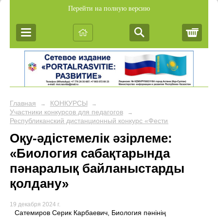
Перейти на полную версию
Корз
Главная
КОНКУРСЫ
→
→
Участники конкурсов для педагогов
→
Республиканский дистанционный конкурс «Фестиваль педагогич
Оқу-әдістемелік әзірлеме:
«Биология сабақтарында
пәнаралық байланыстарды
қолдану»
19 декабря 2024 г.
Сатемиров Серик Карбаевич, Биология пәнінің