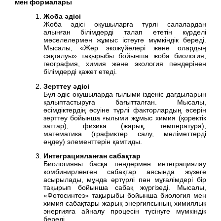
мен формалары
Жоба әдісі
Жоба әдісі оқушыларға түрлі салалардан
алынған білімдерді талап ететін күрделі
мәселелермен жұмыс істеуге мүмкіндік береді.
Мысалы, «Жер экожүйелері және олардың
сақталуы» тақырыбы бойынша жоба биология,
география, химия және экология пәндерінен
білімдерді қажет етеді.
Зерттеу әдісі
Бұл әдіс оқушыларда ғылыми ізденіс дағдыларын
қалыптастыруға бағытталған. Мысалы,
өсімдіктердің өсуіне түрлі факторлардың әсерін
зерттеу бойынша ғылыми жұмыс химия (қоректік
заттар), физика (жарық, температура),
математика (графиктер салу, мәліметтерді
өңдеу) элементтерін қамтиды.
Интеграцияланған сабақтар
Биологияны басқа пәндермен интеграциялау
комбинирленген сабақтар аясында жүзеге
асырылады, мұнда әртүрлі пән мұғалімдері бір
тақырып бойынша сабақ жүргізеді. Мысалы,
«Фотосинтез» тақырыбы бойынша биология мен
химия сабақтары жарық энергиясының химиялық
энергияға айналу процесін түсінуге мүмкіндік
береді.