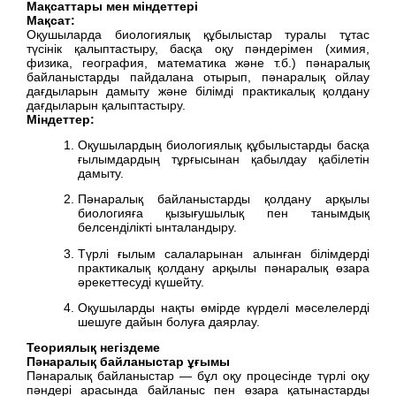
Мақсаттары мен міндеттері
Мақсат:
Оқушыларда биологиялық құбылыстар туралы тұтас
түсінік қалыптастыру, басқа оқу пәндерімен (химия,
физика, география, математика және т.б.) пәнаралық
байланыстарды пайдалана отырып, пәнаралық ойлау
дағдыларын дамыту және білімді практикалық қолдану
дағдыларын қалыптастыру.
Міндеттер:
Оқушылардың биологиялық құбылыстарды басқа
ғылымдардың тұрғысынан қабылдау қабілетін
дамыту.
Пәнаралық байланыстарды қолдану арқылы
биологияға қызығушылық пен танымдық
белсенділікті ынталандыру.
Түрлі ғылым салаларынан алынған білімдерді
практикалық қолдану арқылы пәнаралық өзара
әрекеттесуді күшейту.
Оқушыларды нақты өмірде күрделі мәселелерді
шешуге дайын болуға даярлау.
Теориялық негіздеме
Пәнаралық байланыстар ұғымы
Пәнаралық байланыстар — бұл оқу процесінде түрлі оқу
пәндері арасында байланыс пен өзара қатынастарды