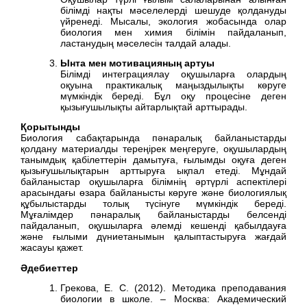
білімді нақты мәселелерді шешуде қолдануды
үйренеді. Мысалы, экология жобасында олар
биология мен химия білімін пайдаланып,
ластанудың мәселесін талдай алады.
Ынта мен мотивацияның артуы
Білімді интеграциялау оқушыларға олардың
оқуына практикалық маңыздылықты көруге
мүмкіндік береді. Бұл оқу процесіне деген
қызығушылықты айтарлықтай арттырады.
Қорытынды
Биология сабақтарында пәнаралық байланыстарды
қолдану материалды тереңірек меңгеруге, оқушылардың
танымдық қабілеттерін дамытуға, ғылымды оқуға деген
қызығушылықтарын арттыруға ықпал етеді. Мұндай
байланыстар оқушыларға білімнің әртүрлі аспектілері
арасындағы өзара байланысты көруге және биологиялық
құбылыстарды толық түсінуге мүмкіндік береді.
Мұғалімдер пәнаралық байланыстарды белсенді
пайдаланып, оқушыларға әлемді кешенді қабылдауға
және ғылыми дүниетанымын қалыптастыруға жағдай
жасауы қажет.
Әдебиеттер
Грекова, Е. С. (2012). Методика преподавания
биологии в школе. – Москва: Академический