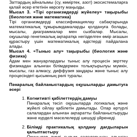
Заттардың айналымы (су, көміртек, азот) экосистемаларға
қалай әсер ететінін көрсету маңызды.
Мысал 3. «Тірі организмдерді жүйелеу» тақырыбы
(биология және математика)
Тірі организмдерді классификациялау сабақтарында
математикалық тұжырымдамаларды қолдануға болады,
мысалы, диаграммалар мен сызбалар. Мысалы,
оқушылар генетикалық ақпаратқа негізделген өмір ағашын
құрастыру үшін математикалық әдістерді пайдалана
алады.
Мысал 4. «Тыныс алу» тақырыбы (биология және
физика)
Адам мен жануарлардағы тыныс алу процесін зерттеу
физикадан алынған білімдермен толықтырылуы мүмкін,
мысалы, газ алмасу, диффузия заңдары және тыныс алу
процесіндегі қысымның рөлі туралы.
Пәнаралық байланыстардың оқушыларды дамытуға
әсері
Когнитивті қабілеттердің дамуы
Пәнаралық тәсіл оқушыларда логикалық және
жүйелі ойлау қабілетін дамытады. Олар әртүрлі
салалардан алынған ақпаратты байланыстыруды
және күрделі мәселелерді шешуді үйренеді.
Білімді практикалық қолдану дағдыларын
қалыптастыру
Оқушылар түрлі ғылым салаларынан алынған