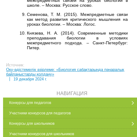
межпредметных связей на уроках биологии в
школе. – Москва: Русское слово.
Семенова, Т. М. (2015). Межпредметные связи
как метод развития критического мышления на
уроках биологии. – Москва: Логос.
Князева, Н. А. (2014). Современные методики
преподавания биологии в условиях
межпредметного подхода. – Санкт-Петербург:
Питер.
Источник:
Оқу-әдістемелік әзірлеме: «Биология сабақтарында пәнаралық
байланыстарды қолдану»
|
19 декабря 2024 г.
НАВИГАЦИЯ
Конкурсы для педагогов
Участники конкурсов для педагогов
Конкурсы для школьников
Участники конкурсов для школьников