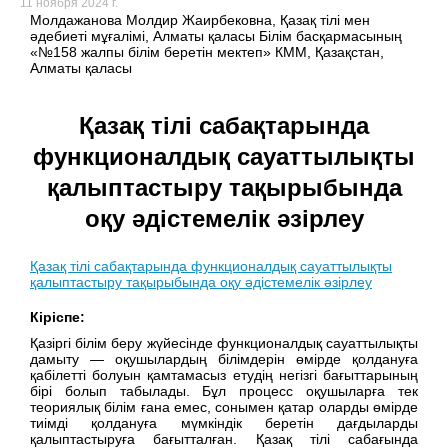
11 ноября 2024 г.
Молдажанова Молдир Жаирбековна, Қазақ тілі мен
әдебиеті мұғалімі, Алматы қаласы Білім басқармасының
«№158 жалпы білім беретін мектеп» КММ, Қазақстан,
Алматы қаласы
Қазақ тілі сабақтарында
функционалдық сауаттылықты
қалыптастыру тақырыбында
оқу әдістемелік әзірлеу
Қазақ тілі сабақтарында функционалдық сауаттылықты
қалыптастыру тақырыбында оқу әдістемелік әзірлеу
Кіріспе:
Қазіргі білім беру жүйесінде функционалдық сауаттылықты
дамыту — оқушылардың білімдерін өмірде қолдануға
қабілетті болуын қамтамасыз етудің негізгі бағыттарының
бірі болып табылады. Бұл процесс оқушыларға тек
теориялық білім ғана емес, сонымен қатар оларды өмірде
тиімді қолдануға мүмкіндік беретін дағдыларды
қалыптастыруға бағытталған. Қазақ тілі сабағында