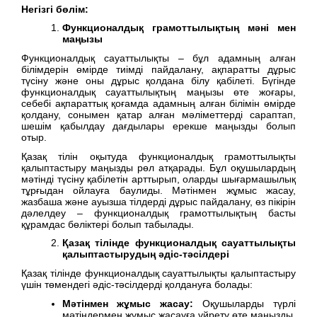
Негізгі бөлім:
Функционалдық грамоттылықтың мәні мен
маңызы
Функционалдық сауаттылықты – бұл адамның алған
білімдерін өмірде тиімді пайдалану, ақпаратты дұрыс
түсіну және оны дұрыс қолдана білу қабілеті. Бүгінде
функционалдық сауаттылықтың маңызы өте жоғары,
себебі ақпараттық қоғамда адамның алған білімін өмірде
қолдану, сонымен қатар алған мәліметтерді сараптап,
шешім қабылдау дағдылары ерекше маңызды болып
отыр.
Қазақ тілін оқытуда функционалдық грамоттылықты
қалыптастыру маңызды рөл атқарады. Бұл оқушылардың
мәтінді түсіну қабілетін арттырып, оларды шығармашылық
тұрғыдан ойлауға баулиды. Мәтінмен жұмыс жасау,
жазбаша және ауызша тілдерді дұрыс пайдалану, өз пікірін
дәлелдеу – функционалдық грамоттылықтың басты
құрамдас бөліктері болып табылады.
Қазақ тілінде функционалдық сауаттылықты
қалыптастырудың әдіс-тәсілдері
Қазақ тілінде функционалдық сауаттылықты қалыптастыру
үшін төмендегі әдіс-тәсілдерді қолдануға болады:
Мәтінмен жұмыс жасау:
Оқушыларды түрлі
мәтіндермен жұмыс жасауға үйрету өте маңызды.