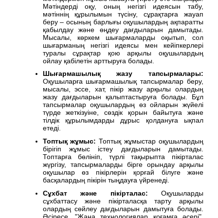
Мәтіндерді оқу, оның негізгі идеясын табу,
мәтіннің құрылымын түсіну, сұрақтарға жауап
беру – осының барлығы оқушылардың ақпаратты
қабылдау және өңдеу дағдыларын дамытады.
Мысалы, көркем шығармаларды оқытып, сол
шығарманың негізгі идеясы мен кейіпкерлері
туралы сұрақтар қою арқылы оқушылардың
ойлау қабілетін арттыруға болады.
Шығармашылық жазу тапсырмалары:
Оқушыларға шығармашылық тапсырмалар беру,
мысалы, эссе, хат, пікір жазу арқылы олардың
жазу дағдыларын қалыптастыруға болады. Бұл
тапсырмалар оқушылардың өз ойларын жүйелі
түрде жеткізуіне, сөздік қорын байытуға және
тілдік құрылымдарды дұрыс қолдануға ықпал
етеді.
Топтық жұмыс:
Топтық жұмыстар оқушылардың
бірігіп жұмыс істеу дағдыларын дамытады.
Топтарға бөлініп, түрлі тақырыпта пікірталас
жүргізу, тапсырмаларды бірге орындау арқылы
оқушылар өз пікірлерін қорғай білуге және
басқалардың пікірін тыңдауға үйренеді.
Сұхбат және пікірталас:
Оқушыларды
сұхбаттасу және пікірталасқа тарту арқылы
олардың сөйлеу дағдыларын дамытуға болады.
Әсіресе, "Жаңа технологиялар қоғамға әсері",