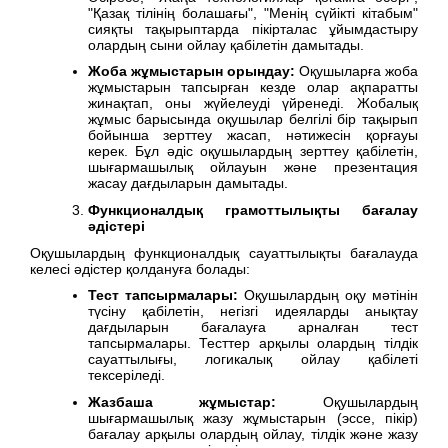
"Қазақ тілінің болашағы", "Менің сүйікті кітабым"
сияқты тақырыптарда пікірталас ұйымдастыру
олардың сыни ойлау қабілетін дамытады.
Жоба жұмыстарын орындау:
Оқушыларға жоба
жұмыстарын тапсырған кезде олар ақпаратты
жинақтап, оны жүйелеуді үйренеді. Жобалық
жұмыс барысында оқушылар белгілі бір тақырып
бойынша зерттеу жасап, нәтижесін қорғауы
керек. Бұл әдіс оқушылардың зерттеу қабілетін,
шығармашылық ойлауын және презентация
жасау дағдыларын дамытады.
Функционалдық грамоттылықты бағалау
әдістері
Оқушылардың функционалдық сауаттылықты бағалауда
келесі әдістер қолдануға болады:
Тест тапсырмалары:
Оқушылардың оқу мәтінін
түсіну қабілетін, негізгі идеяларды анықтау
дағдыларын бағалауға арналған тест
тапсырмалары. Тесттер арқылы олардың тілдік
сауаттылығы, логикалық ойлау қабілеті
тексеріледі.
Жазбаша жұмыстар:
Оқушылардың
шығармашылық жазу жұмыстарын (эссе, пікір)
бағалау арқылы олардың ойлау, тілдік және жазу