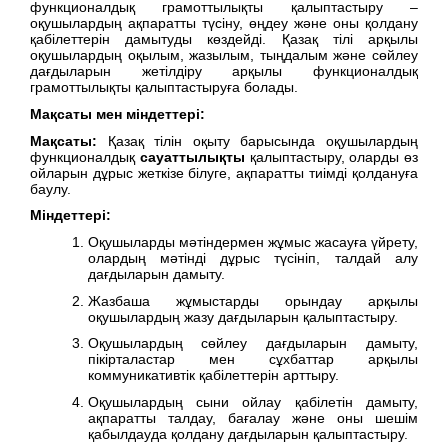
функционалдық грамоттылықты қалыптастыру –
оқушылардың ақпаратты түсіну, өңдеу және оны қолдану
қабілеттерін дамытуды көздейді. Қазақ тілі арқылы
оқушылардың оқылым, жазылым, тыңдалым және сөйлеу
дағдыларын жетілдіру арқылы функционалдық
грамоттылықты қалыптастыруға болады.
Мақсаты мен міндеттері:
Мақсаты:
Қазақ тілін оқыту барысында оқушылардың
функционалдық
сауаттылықты
қалыптастыру, оларды өз
ойларын дұрыс жеткізе білуге, ақпаратты тиімді қолдануға
баулу.
Міндеттері:
Оқушыларды мәтіндермен жұмыс жасауға үйрету,
олардың мәтінді дұрыс түсініп, талдай алу
дағдыларын дамыту.
Жазбаша жұмыстарды орындау арқылы
оқушылардың жазу дағдыларын қалыптастыру.
Оқушылардың сөйлеу дағдыларын дамыту,
пікірталастар мен сұхбаттар арқылы
коммуникативтік қабілеттерін арттыру.
Оқушылардың сыни ойлау қабілетін дамыту,
ақпаратты талдау, бағалау және оны шешім
қабылдауда қолдану дағдыларын қалыптастыру.