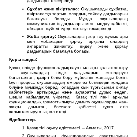
дағдылары тексеріледі.
Сұхбат және пікірталас:
Оқушыларды сұхбатқа,
пікірталасқа тартып, олардың сөйлеу дағдыларын
бағалауға болады. Мұнда оқушылардың
коммуникативтік дағдылары мен тыңдау қабілеті,
ойларын жүйелі түрде жеткізуі тексеріледі.
Жоба қорғау:
Оқушылардың зерттеу жұмыстары
мен жобаларын қорғау арқылы олардың
ақпаратты жинақтау, өңдеу және қорғау
дағдыларын бағалауға болады.
Қорытынды:
Қазақ тілінде функционалдық сауаттылықты қалыптастыру
— оқушылардың тілдік дағдыларын жетілдіруге
бағытталған, қазіргі білім беру жүйесінің маңызды бөлігі.
Бұл процесс оқушылардың өмірде өз білімдерін қолдана
білуіне мүмкіндік береді, олардың сын тұрғысынан ойлау
қабілеттерін арттырады және ақпаратты дұрыс өңдеп,
шешім қабылдауға үйретеді. Қазақ тілі пәні арқылы
функционалдық грамоттылықты дамыту оқушыларды жан-
жақты дамыған, бәсекеге қабілетті тұлға етіп
қалыптастыруға ықпал етеді.
Әдебиеттер:
Қазақ тілі оқыту әдістемесі. – Алматы, 2017.
Оқушылардың функционалдық сауаттылығын