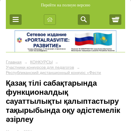
Перейти на полную версию
Корз
Главная
КОНКУРСЫ
→
→
Участники конкурсов для педагогов
→
Республиканский дистанционный конкурс «Фестиваль педагогич
Қазақ тілі сабақтарында
функционалдық
сауаттылықты қалыптастыру
тақырыбында оқу әдістемелік
әзірлеу