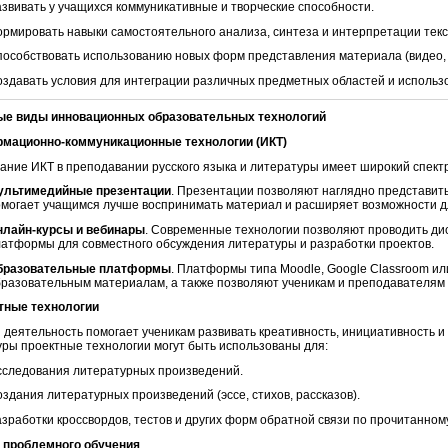
звивать у учащихся коммуникативные и творческие способности.
рмировать навыки самостоятельного анализа, синтеза и интерпретации текс
особствовать использованию новых форм представления материала (видео, 
здавать условия для интеграции различных предметных областей и исполь
ные виды инновационных образовательных технологий
рмационно-коммуникационные технологии (ИКТ)
ание ИКТ в преподавании русского языка и литературы имеет широкий спект
ультимедийные презентации
. Презентации позволяют наглядно представить
могает учащимся лучше воспринимать материал и расширяет возможности дл
нлайн-курсы и вебинары
. Современные технологии позволяют проводить ди
атформы для совместного обсуждения литературы и разработки проектов.
бразовательные платформы
. Платформы типа Moodle, Google Classroom ил
разовательным материалам, а также позволяют ученикам и преподавателям 
ктные технологии
 деятельность помогает ученикам развивать креативность, инициативность и 
уры проектные технологии могут быть использованы для:
сследования литературных произведений.
здания литературных произведений (эссе, стихов, рассказов).
зработки кроссвордов, тестов и других форм обратной связи по прочитанно
д проблемного обучения