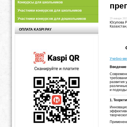
Конкурсы для школьников
пре
Участники конкурсов для школьников
29 января 2025
Участники конкурсов для дошкольников
Юсупова Р
Казахстан,
ОПЛАТА KASPI PAY
Учебно-ме
Введение
Современн
требовани
развития 
различные
и подходы
1. Теорет
Инновацио
эффективн
творческо
Применени