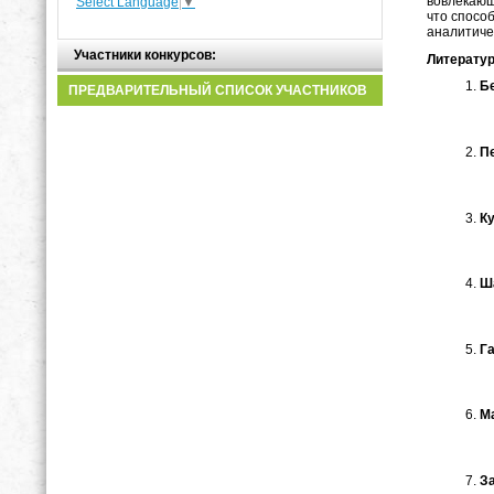
вовлекающ
Select Language
▼
что спосо
аналитиче
Участники конкурсов:
Литерату
Бе
ПРЕДВАРИТЕЛЬНЫЙ СПИСОК УЧАСТНИКОВ
Пе
Ку
Ша
Га
Ма
За