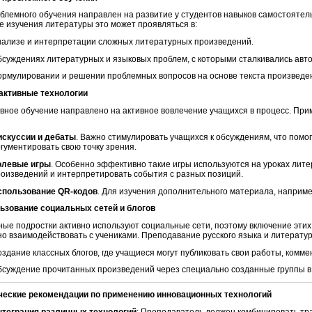
блемного обучения направлен на развитие у студентов навыков самостоятел
те изучения литературы это может проявляться в:
ализе и интерпретации сложных литературных произведений.
суждениях литературных и языковых проблем, с которыми сталкивались авт
рмулировании и решении проблемных вопросов на основе текста произведе
рактивные технологии
вное обучение направлено на активное вовлечение учащихся в процесс. Прим
искуссии и дебаты
. Важно стимулировать учащихся к обсуждениям, что помог
гументировать свою точку зрения.
олевые игры
. Особенно эффективно такие игры используются на уроках литер
оизведений и интерпретировать события с разных позиций.
спользование QR-кодов
. Для изучения дополнительного материала, например
льзование социальных сетей и блогов
ые подростки активно используют социальные сети, поэтому включение эти
о взаимодействовать с учениками. Преподавание русского языка и литератур
здание классных блогов, где учащиеся могут публиковать свои работы, комм
суждение прочитанных произведений через специально созданные группы в
ческие рекомендации по применению инновационных технологий