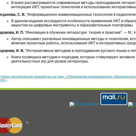
В книге рассматриваются современные методы преподавания литерату
интеграция ИКТ, проектные технологии и использование интерактивны
гданова, С. В.
"Информационно-коммуникационные технологии в педагогическ
В данном издании исследуются особенности применения ИКТ в образов
акцентом на цифровые инструменты и образовательные платформы.
дорова, И. П.
"Инновации в обучении литературе: теория и практика". — М.: Н
Автор описывает различные инновационные методы и технологии, кот
включая проектные работы, использование ИКТ и интерактивных средс
дорова, И. В.
"Интерактивные методики в преподавании русского языка и лит
Книга посвящена методам и подходам, которые стимулируют активное 
деятельностных игр для уроков литературы.
Учебно-методическая разработка на тему: «Применение инновационных образовательн
025 г.
©