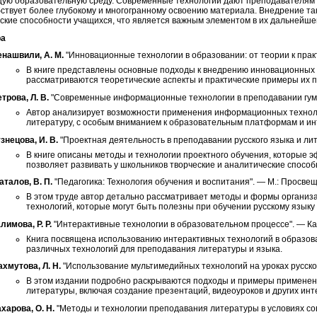
ую образовательную среду. Современные технологии дают преподавателям 
бствует более глубокому и многогранному освоению материала. Внедрение так
ские способности учащихся, что является важным элементом в их дальнейше
ра
нашвили, А. М.
"Инновационные технологии в образовании: от теории к практ
В книге представлены основные подходы к внедрению инновационных 
рассматриваются теоретические аспекты и практические примеры их 
трова, Л. В.
"Современные информационные технологии в преподавании гума
Автор анализирует возможности применения информационных технолог
литературу, с особым вниманием к образовательным платформам и ин
знецова, И. В.
"Проектная деятельность в преподавании русского языка и лит
В книге описаны методы и технологии проектного обучения, которые 
позволяет развивать у школьников творческие и аналитические способ
талов, В. П.
"Педагогика: Технология обучения и воспитания". — М.: Просвещ
В этом труде автор детально рассматривает методы и формы организ
технологий, которые могут быть полезны при обучении русскому языку
лимова, Р. Р.
"Интерактивные технологии в образовательном процессе". — Каз
Книга посвящена использованию интерактивных технологий в образов
различных технологий для преподавания литературы и языка.
хмутова, Л. Н.
"Использование мультимедийных технологий на уроках русског
В этом издании подробно раскрываются подходы и примеры применени
литературы, включая создание презентаций, видеоуроков и других ин
харова, О. Н.
"Методы и технологии преподавания литературы в условиях сов