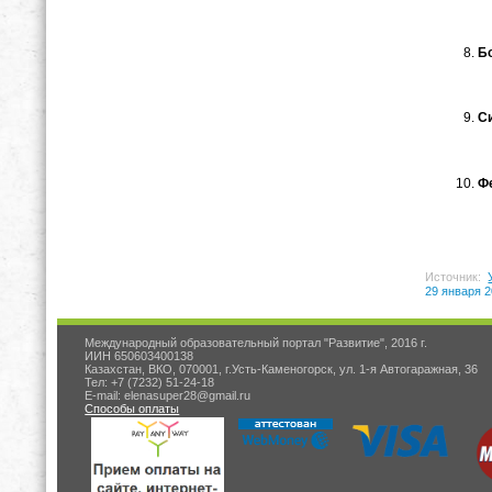
Бо
Си
Фе
Источник:
29 января 2
Международный образовательный портал "Развитие", 2016 г.
ИИН 650603400138
Казахстан, ВКО, 070001, г.Усть-Каменогорск, ул. 1-я Автогаражная, 36
Тел: +7 (7232) 51-24-18
E-mail: elenasuper28@gmail.ru
Способы оплаты