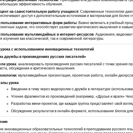
нтеграция различных технологий
: Преподаватель должен комбинировать т
аибольшую эффективность обучения.
кцент на самостоятельную работу учащихся
: Современные технологии дают
еспечивают доступ к дополнительным источникам и материалам для более гл
спользование интерактивных форм работы
: Важно включать в учебный проц
оектные задачи, что способствует развитию критического мышления и навык
спользование мультимедийных и интернет-ресурсов
: Аудиокниги, видеома
я изучения как классической, так и современной литературы.
 урока с использованием инновационных технологий
ма дружбы в произведениях русских писателей»
ели урока
: анализировать произведения русских писателей с точки зрения 
кста, обсуждения и критического мышления.
ехнологии
: мультимедийные презентации, проектная работа, онлайн-дискусси
тапы урока
:
Введение в тему через видеоролик о дружбе в литературе (использова
Чтение фрагментов из произведений (например, «Друзья и враги» Чехов
Разработка мини-проектов, где каждая группа представляет свой взгля
Обсуждение результатов в онлайн-формате, использование блогов для
ение
е инновационных образовательных технологий в преподавании русского язы