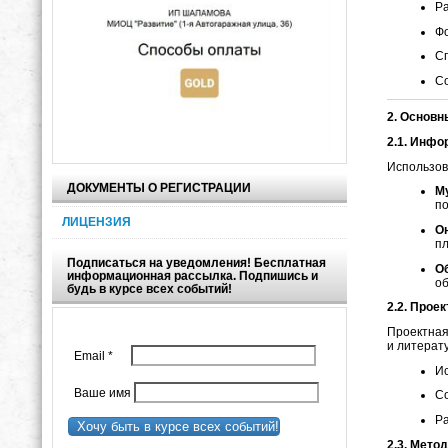
Ра
Фо
Сп
Со
2. Основ
2.1. Инфо
Использов
ДОКУМЕНТЫ О РЕГИСТРАЦИИ
М
по
ЛИЦЕНЗИЯ
О
пл
Подписаться на уведомления! Бесплатная
О
информационная рассылка. Подпишись и
об
будь в курсе всех событий!
2.2. Прое
Проектная
и литерат
Email
*
И
Ваше имя
Со
Ра
Хочу быть в курсе всех событий!
2.3. Мето