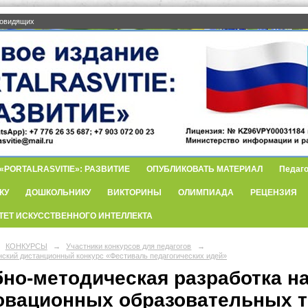
бовидящих
PORTALRASVITIE»: РАЗВИТИЕ
ОПУБЛИКОВАТЬ МАТЕРИАЛ
Педаго
КУ
ДОШКОЛЬНИКУ
ВИКТОРИНЫ
ОЛИМПИАДА
РЕЦЕНЗИЯ
ТЕТ ИСКУССТВЕННОГО ИНТЕЛЛЕКТА
КОНКУРСЫ
→
Участники конкурсов для педагогов
→
нский дистанционный конкурс «Фестиваль педагогических идей»
бно-методическая разработка н
овационных образовательных т