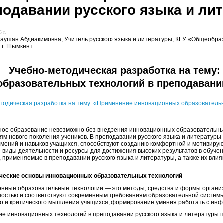
подавании русского языка и ли
 г.
аушан Абдиакимовна, Учитель русского языка и литературы, КГУ «Общеобра
 г. Шымкент
Учебно-методическая разработка на тему
образовательных технологий в преподавани
тодическая разработка на тему: «Применение инновационных образовательн
ое образование невозможно без внедрения инновационных образовательных
ям нового поколения учеников. В преподавании русского языка и литератур
умений и навыков учащихся, способствуют созданию комфортной и мотивиру
 виды деятельности и ресурсы для достижения высоких результатов в обуче
, применяемые в преподавании русского языка и литературы, а также их вли
ические основы инновационных образовательных технологий
нные образовательные технологии — это методы, средства и формы организ
остью и соответствуют современным требованиям образовательной системы. 
го и критического мышления учащихся, формирование умения работать с инф
е инновационных технологий в преподавании русского языка и литературы п