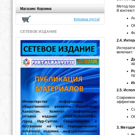
Метод про
Магазин: Корзина
В контекс
Ан
Корзина пуста!
Об
СЕТЕВОЕ ИЗДАНИЕ
Фо
2.4. Инте
Интеракти
включает:
Д
ар
Р
пр
И
2.5. Испо
Современн
эффективн
Со
Об
3. Методи