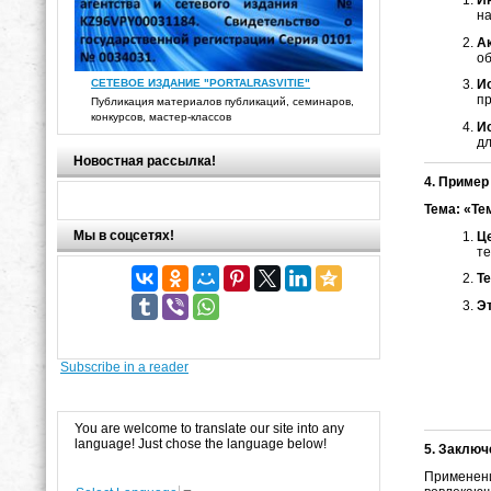
И
н
А
об
СЕТЕВОЕ ИЗДАНИЕ "PORTALRASVITIE"
И
пр
Публикация материалов публикаций, семинаров,
конкурсов, мастер-классов
И
дл
Новостная рассылка!
4. Пример
Тема: «Те
Мы в соцсетях!
Ц
те
Т
Э
Subscribe in a reader
You are welcome to translate our site into any
language! Just chose the language below!
5. Заключ
Применени