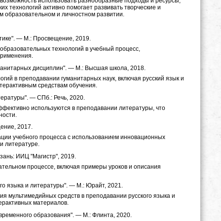
возможность использовать разнообразные подходы и ресурсы,
их технологий активно помогает развивать творческие и
м образовательном и личностном развитии.
ике". — М.: Просвещение, 2019.
образовательных технологий в учебный процесс,
применения.
нитарных дисциплин". — М.: Высшая школа, 2018.
ий в преподавании гуманитарных наук, включая русский язык и
терактивным средствам обучения.
ературы". — СПб.: Речь, 2020.
эффективно используются в преподавании литературы, что
ности.
ение, 2017.
ации учебного процесса с использованием инновационных
 и литературе.
ань: ИИЦ "Магистр", 2019.
ательном процессе, включая примеры уроков и описания
о языка и литературы". — М.: Юрайт, 2021.
я мультимедийных средств в преподавании русского языка и
терактивных материалов.
ременного образования". — М.: Флинта, 2020.