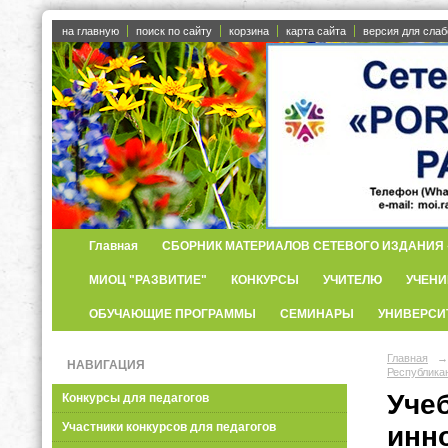
на главную
поиск по сайту
корзина
карта сайта
версия для сла
Главная
СБОРНИК МАТЕРИАЛОВ СЕТЕВОГО ИЗДАНИЯ «
МИОЦ "РАЗВИТИЕ"
КОНКУРСЫ
УЧИТЕЛЮ
УЧЕНИ
ОБУЧАЮЩИЕ ПРОГРАММЫ
СЕМИНАРЫ
УНИВЕРСИ
Главная
→
НАВИГАЦИЯ
Республика
Уче
Конкурсы для педагогов
Участники конкурсов для педагогов
инн