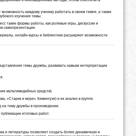
радиционные и инновационные методы, чтобы обеспечить
 возможность каждому ученику работать в своем темпе, а также
убокого изучения темы.
есс такие формы работы, как ролевые игры, дискуссии и
ов самопрезентации.
териалы, онлайн-курсы и библиотеки расширяют возможности
представления темы дружбы, развивать навыки интерпретации
я.
ние мультимедийных средств).
а, «Старик и море» Хемингуэя) и их анализ в группе.
д на тему дружбы в произведении.
 публикации итоговых работ.
ка и литературы позволяет создать более динамичную и