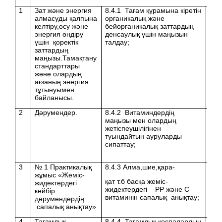
1
Зат және энергия
8.4.1 Тағам құрамына кіретін
алмасуды қалпына
органикалық және
келтіру,өсу және
бейорганикалық заттардың
энергия өндіру
денсаулық үшін маңызын
үшін қоректік
талдау;
заттардың
маңызы.Тамақтану
стандарттары
және олардың
ағзаның энергия
тұтынуымен
байланысы.
2
Дәрумендер.
8.4.2 Витаминдердің
маңызы мен олардың
жетіспеушілігінен
туындайтын ауруларды
сипаттау;
3
№ 1 Практикалық
8.4.3 Алма,шие,қара-
жұмыс «Жеміс-
қат т.б басқа жеміс-
жидектердегі
жидектердегі РР және С
кейбір
витаминін сапалық анықтау;
дәрумендердің
сапалық анықтау»
4
Тағамдық
8.4.4 Тағамдық қоспалардың