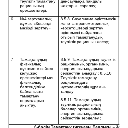
тәуліктік тамақтану
денсаулыққа пайдалы
рационының
жақтарын саралау;
ерекшеліктері.
6
№4 зертханалық
8.5.8 Сауалнама әдістемесін
жұмыс «Кешенді
және антропометриялық
мәзірді зерттеу»
көрсеткіштерді зерттеу
әдістемесі пайдалана
отырып тамақтанудың
тәуліктік рационын жасау;
7
Тамақтанудың
8.5.9 Тамақтанудың тәуліктік
физикалық
рационының организмнің
жүктемеге сәйкес
энергия шығындарына
келуі,жас
сәйкестігін анықтау ; 8.5.10
ерекшеліктері мен
Тәуліктік тамақтану
физикалық
рационындағы
белсенділікке
нутриенттердің құрамын
байланысты
талдау;
тамақтану
8.5.11 Тамақтанудың
нормаларын
тәуліктік рационының
анықтау.
балалар организмінің
энергия шығындарына
сәйкестігін зерделеу ;
6
-бөлім Тамақтану гигенасы Барлығы –
3
саға