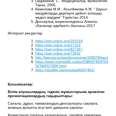
Ордабеков С. Медициналық валеология.
Тараз, 2005.
Кемелова М.М., Асылбекова А.Ж. “ Шұғыл
жағдайларда дәрігерге дейінгі алғашқы
жедел жәрдем” Tүркістан 2014
Денсаулық энциклопедиясы.Алматы
«Балалар әдебиеті»,баспасы-2017
Интернет ресурстар:
https://ppt-online.org/291018
https://ppt-online.org/27103
https://ppt-online.org/827267
https://ppt-online.org/73532
http://law.gov.kz/api/documents/109078/kaz/down
https://www.rosmedlib.ru/doc/ISBN97859704277
SCN0007/009.html
https://studfile.net/preview/6047461/
Қосымшалар:
Білім алушылардың ізденіс жұмыстарына арналған
презентациялардың тақырыптары:
Сапалы, дұрыс тамақтанудың денсаулықты сақтауға,
ағзаның қалыпты өсуі мен дамуына ықпалы.
Қазақстанда тұратын халықтардың тәуліктік тамақтану