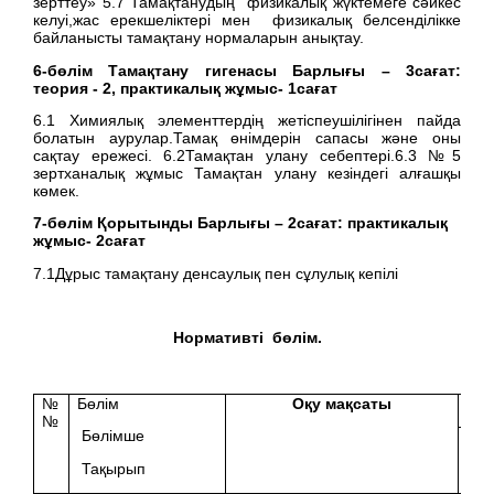
зерттеу» 5.7 Тамақтанудың физикалық жүктемеге сәйкес
келуі,жас ерекшеліктері мен физикалық белсенділікке
байланысты тамақтану нормаларын анықтау.
6
-бөлім Тамақтану гигенасы Барлығы –
3
сағат:
теория -
2
, практикалық жұмыс-
1
сағат
6.1 Химиялық элементтердің жетіспеушілігінен пайда
болатын аурулар.Тамақ өнімдерін сапасы және оны
сақтау ережесі. 6.2Тамақтан улану себептері.6.3 №5
зертханалық жұмыс Тамақтан улану кезіндегі алғашқы
көмек.
7
-бөлім Қорытынды Барлығы –
2
сағат: практикалық
жұмыс-
2
сағат
7.1Дұрыс тамақтану денсаулық пен сұлулық кепілі
Нормативті бөлім.
№
Бөлім
Оқу мақсаты
№
Бөлімше
Ба
Тақырып