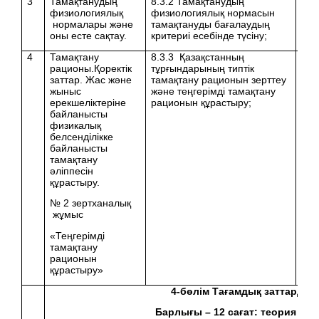
3
Тамақтанудың
8.3.2 Тамақтанудың
физиологиялық
физиологиялық нормасын
нормалары және
тамақтануды бағалаудың
оны есте сақтау.
критериі есебінде түсіну;
4
Тамақтану
8.3.3 Қазақстанның
рационы.Қоректік
тұрғындарының типтік
заттар. Жас және
тамақтану рационын зерттеу
жыныс
және теңгерімді тамақтану
ерекшеліктеріне
рационын құрастыру;
байланысты
физикалық
белсенділікке
байланысты
тамақтану
әліппесін
құрастыру.
№ 2 зертханалық
жұмыс
«Теңгерімді
тамақтану
рационын
құрастыру»
4
-бөлім Тағамдық заттарды
Барлығы –
1
2
сағат: теория -
9
,