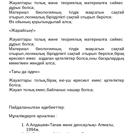
Жауаптары толық және теориялық материалға сәйкес
дұрыс болса;
Материал биологияның тілдік мақсатын сақтай
отырып,логикалық бірізділікті сақтай отырып берілсе;
Өз ойының қорытындылай алса;
«Жарайсың!»
Жауаптары толық және теориялық материалға сәйкес
дұрыс болса;
Материал биологияның тілдік мақсатын сақтай
отырып,логикалық бірізділікті сақтай отырып берілсе,бірақ
өрескел емес аздаған қателіктер болса,оны басқалардың
көмегімен жөндей алса;
«Тағы да ізден»
Жауаптары толық,бірақ екі-үш өрескел емес қателіктер
болса;
Жауап толық емес,байланыс нашар болса;
Пайдаланылған әдебиеттер:
Мұғалімдерге арналған :
А.Алдашев«Тағам және денсаулық» Алматы,
1994ж,