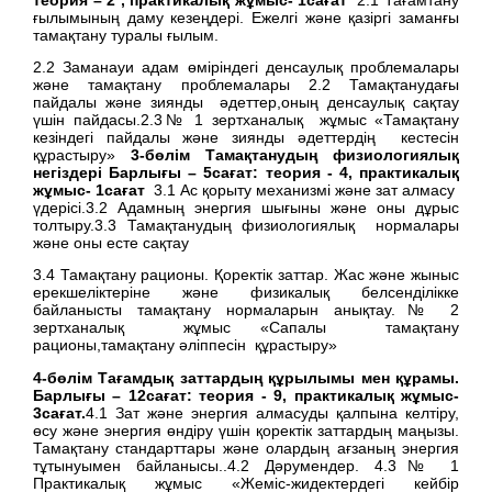
ғылымының даму кезеңдері. Ежелгі және қазіргі заманғы
тамақтану туралы ғылым.
2.2 Заманауи адам өміріндегі денсаулық проблемалары
және тамақтану проблемалары 2.2 Тамақтанудағы
пайдалы және зиянды әдеттер,оның денсаулық сақтау
үшін пайдасы.2.3№ 1 зертханалық жұмыс «Тамақтану
кезіндегі пайдалы және зиянды әдеттердің кестесін
құрастыру»
3
-бөлім Тамақтанудың физиологиялық
негіздері Барлығы –
5
сағат: теория -
4
, практикалық
жұмыс-
1
сағат
3.1 Ас қорыту механизмі және зат алмасу
үдерісі.3.2 Адамның энергия шығыны және оны дұрыс
толтыру.3.3 Тамақтанудың физиологиялық нормалары
және оны есте сақтау
3.4 Тамақтану рационы. Қоректік заттар. Жас және жыныс
ерекшеліктеріне және физикалық белсенділікке
байланысты тамақтану нормаларын анықтау.№ 2
зертханалық жұмыс «Сапалы тамақтану
рационы,тамақтану әліппесін құрастыру»
4
-бөлім Тағамдық заттардың құрылымы мен құрамы.
Барлығы – 1
2
сағат: теория - 9, практикалық жұмыс-
3
сағат.
4.1 Зат және энергия алмасуды қалпына келтіру,
өсу және энергия өндіру үшін қоректік заттардың маңызы.
Тамақтану стандарттары және олардың ағзаның энергия
тұтынуымен байланысы..4.2 Дәрумендер. 4.3№ 1
Практикалық жұмыс «Жеміс-жидектердегі кейбір