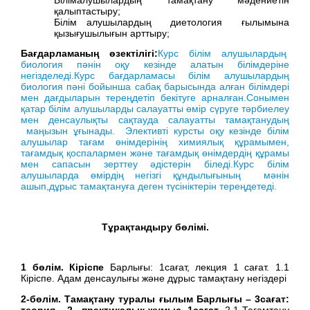
қалыптастыру;
Білім алушылардың диетология ғылымына
қызығушылығын арттыру;
Бағдарламаның өзектілігі:
Курс білім алушылардың
биология пәнін оқу кезінде алатын білімдеріне
негізделеді.Курс бағдарламасы білім алушылардың
биология пәні бойынша сабақ барысында алған білімдері
мен дағдыларын тереңдетіп бекітуге арналған.Сонымен
қатар білім алушыларды салауатты өмір сүруге тәрбиелеу
мен денсаулықты сақтауда салауатты тамақтанудың
маңызын ұғынады. Элективті курсты оқу кезінде білім
алушылар тағам өнімдерінің химиялық құрамымен,
тағамдық қоспалармен және тағамдық өнімдердің құрамы
мен сапасын зерттеу әдістерін біледі.Курс білім
алушыларда өмірдің негізгі құндылығының мәнін
ашып,дұрыс тамақтануға деген түсініктерін тереңдетеді.
Тұрақтандыру бөлімі.
1 бөлім. Кіріспе
Барлығы: 1сағат, лекция 1 сағат. 1.1
Кіріспе. Адам денсаулығы және дұрыс тамақтану негіздері
2
-бөлім. Тамақтану туралы ғылым Барлығы –
3
сағат:
теория –
2
, практикалық жұмыс- 1сағат
2.1 Тағамтану