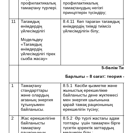
профилактикалық
профилактикалық
тамақтану түрлері.
тамақтанудың негізгі
принцптерін түсіндіру;
11
Тағамдық
8.4.11 Көп тараған тағамдық
өнімдердің
өнімдердің тиімді тиімсіз
үйлесімділігі
үйлесімділігін білу;
Модельдеу
«Тағамдық
өнімдердің
үйлесімділігі тірек
сызба жасау»
5
-бөлім Тиімді
Барлығы –
8
сағат: теория -
6
, 
1
Тамақтану
8.5.1 Кәсіби қызметке және
стандарттары
жыныстық ерекшелікке
және олардың
байланысты дене жүктемесі
ағзаның энергия
мен энергия шығынына
тұтынуымен
қарай тамақ рационының
байланысы.
ерекшелігін түсіну;
2
Жас ерекшелігіне
8.5.2 Әр түрлі жастағы адам
байланысты
топтары үшін тамақпен бірге
тамақтану
түсетін қоректік заттардың
рационының
мөлшерін білу ;