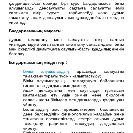
қолданады.Осы орайда бұл курс бағдарламасы білім
алушыларды денсаулықты сақтауға салауатты өмір
салтымен өмір сүруге тәрбиелейді және дұрыс
тамақтану адам денсаулығының құрамдас бөлігі екендігін
үйретеді.
Бағдарламаның мақсаты:
Дұрыс тамақтану мен салауатты өмір салтын
ұйымдастыруға бағытталған тағамтану саласындағы білім
мен іскерлікті дамыту,ағза саулығы-басты құндылық екенін
бағалау;
Бағдарламаның міндеттері:
Білім алушылардың
арасында салауатты
тамақтану туралы түсінік қалыптастыру;
Білім алушылардың тамақтануға байланысты
гигиеналық дағдыларын дамыту;
Адам денсаулығы мен қауіпсіздік тұрмысын
қамтамасыз ету үшін химия және биология
саласындағы білімдер мен дағдыларды қолдануды
үйрету;
Балалардың жас ерекшеліктеріне байланысты
дене белсенділігін физиологиялық жағдайын және
этникалық ерекшеліктерді ескере отырып дұрыс
тамақтану рационын жасаудың дағдыларын
үйрету;
Білімалушылардың тамақтану мәдениетін