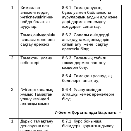
1
Химиялық
8.6.1 Тамақтанудың
элементтердің
бұзылуымен байланысты
жетіспеушілігінен
аурулардың алдын алу және
пайда болатын
дәрі-дәрмекпен емдеу
аурулар.
жолдарын сипаттау;
Тамақ өнімдерінің
8.6.2 Сапалы өнімдерді
сапасы және оны
анықтау,тамақ өнімдерін
сақтау ережесі
сатып алу және сақтау
ережесін білу;
2
Тамақтан улану
8.6.3 Тағамның табиғи
себептері.
токсиндермен ластану
көздерін білу;
8.6.4 Тамақтан уланудың
белгілерін анықтау;
3
№5 зертханалық
8.6.4 Улану кезіндегі
жұмыс Тамақтан
алғашқы көмек ережелерін
улану кезіндегі
білу;
алғашқы көмек.
7
-бөлім Қорытынды Барлығы –
2
са
1
Дұрыс тамақтану
8.7.1 Курс бойынша
денсаулық пен
білімдерін қорынтындылау.
сұлулық кепілі.