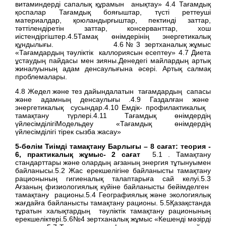
витаминдерді сапалық құрамын анықтау» 4.4 Тағамдық
қоспалар Тағамдық бояғыштар, түсті реттеуші
материалдар, қоюландырғыштар, пектинді заттар,
тәттілендіретін заттар, консерванттар, хош
иістендіргіштер.4.5Тамақ өнімдерінің энергетикалық
құндылығы. 4.6 № 3 зертханалық жұмыс
«Тағамдардың тәуліктік каллориясын есептеу» 4.7 Диета
ұстаудың пайдасы мен зияны.Денедегі майлардың артық
жиналуының адам денсаулығына әсері. Артық салмақ
проблемалары.
4.8 Жедел және тез дайындалатын тағамдардың сапасы
және адамның денсаулығы .4.9 Газдалған және
энергетикалық сусындар.4.10 Емдік- профилактикалық
тамақтану түрлері.4.11 Тағамдық өнімдердің
үйлесімділігіМодельдеу «Тағамдық өнімдердің
үйлесімділігі тірек сызба жасау»
5
-бөлім Тиімді тамақтану Барлығы –
8
сағат: теория -
6
, практикалық жұмыс-
2
сағат
5.1 . Тамақтану
стандарттары және олардың ағзаның энергия тұтынуымен
байланысы.5.2 Жас ерекшелігіне байланысты тамақтану
рационының гигиеналық талаптарыға сай келуі.5.3
Ағзаның физиологиялық күйіне байланысты бейімделген
тамақтану рационы.5.4 Географиялық және экологиялық
жағдайға байланысты тамақтану рационы. 5.5Қазақстанда
тұратын халықтардың тәуліктік тамақтану рационының
ерекшеліктері.5.6№4 зертханалық жұмыс «Кешенді мәзірді