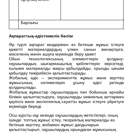
Барлығы
Ақпараттық-әдістемелік бөлім
Әр түрлі ақпарат көздерімен өз бетінше жұмыс істеуге
қажетті материалдардың үлкен санын жинақтауға,
мәселенің мәнін ашуға мүмкіндік беру қажет
Ойын технологиясының элементтерін қолдану-
оқушылардың шығармашылық қабілеттерін көрсетеді,
ғылыми материалды жақсы қабылдайды, орынды шешім
қабылдау тәжірибесін қалыптастырады.
Жобалық әдіс – эксперименттік жұмыс және зерттеу
жұмысының нәтижелерін ұсыну әдісі ретінде
қолданылады.
Жобалық жұмыстар оқушылардың пән бойынша арнайы
білімін қалыптастыруға, оқушыларды химиялық заттармен
қауіпсіз және экологиялық сауатты жұмыс істеуге үйретуге
мүмкіндік береді.
Осы курсты оқу кезінде оқушылардың жетістіктері, оның
ішінде: топтық жұмыс істеу, теориялық материалды өз
бетінше зерттеу, жобамен жұмыс дағдыларын
қалыптастырып, оқушылардың орындаған жұмысының