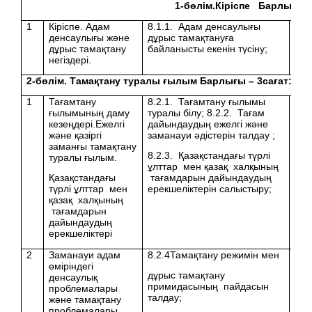
1-бөлім.Кіріспе Барлығы 
1
Кіріспе. Адам
8.1.1. Адам денсаулығы
денсаулығы және
дұрыс тамақтануға
дұрыс тамақтану
байланысты екенін түсіну;
негіздері.
2
-бөлім. Тамақтану туралы ғылым Барлығы –
3
сағат: те
1
Тағамтану
8.2.1. Тағамтану ғылымы
ғылымының даму
туралы білу; 8.2.2. Тағам
кезеңдері.Ежелгі
дайындаудың ежелгі және
және қазіргі
заманауи әдістерін талдау ;
заманғы тамақтану
8.2.3. Қазақстандағы түрлі
туралы ғылым.
ұлттар мен қазақ халқының
Қазақстандағы
тағамдарын дайындаудың
түрлі ұлттар мен
ерекшеліктерін салыстыру;
қазақ халқының
тағамдарын
дайындаудың
ерекшеліктері
2
Заманауи адам
8.2.4Тамақтану режимін мен
өміріндегі
дұрыс тамақтану
денсаулық
примидасының пайдасын
проблемалары
талдау;
және тамақтану
проблемалары