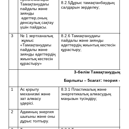
8.2.5Дұрыс тамақтанбаудың
Тамақтанудағы
салдарын зерделеу;
пайдалы және
зиянды
әдеттер,оның
денсаулық сақтау
үшін пайдасы.
3
№ 1 зертханалық
8.2.6 Тамақтанудағы
жұмыс
пайдалы және зиянды
«Тамақтанудағы
әдеттердің жиынтық кестесін
пайдалы және
құрастыру;
зиянды әдеттердің
жиынтық кестесін
құрастыру»
3
-бөлім Тамақтанудың физ
Барлығы –
5
сағат: теория -
4
, 
1
Ас қорыту
8.3.1
Пластикалық және
механизмі және
энергетикалық алмасудың
зат алмасу
маңызын түсіндіру
;
үдерісі.
2
Адамның энергия
шығыны және оны
дұрыс толтыру.