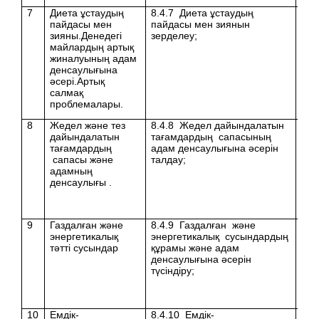
7
Диета ұстаудың
8.4.7 Диета ұстаудың
пайдасы мен
пайдасы мен зиянын
зияны.Денедегі
зерделеу;
майлардың артық
жиналуының адам
денсаулығына
әсері.Артық
салмақ
проблемалары.
8
Жедел және тез
8.4.8 Жедел дайындалатын
дайындалатын
тағамдардың сапасының
тағамдардың
адам денсаулығына әсерін
сапасы және
талдау;
адамның
денсаулығы .
9
Газдалған және
8.4.9 Газдалған және
энергетикалық
энергетикалық сусындардың
тәтті сусындар
құрамы және адам
денсаулығына әсерін
түсіндіру;
10
Емдік-
8.4.10 Емдік-