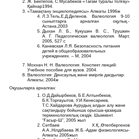
Ж. Бектепов, С.Мусабеков «Тағам туралы толғау»
Қайнар1994.
«Тамақтану энциклопедиясы» Алматы 1996ж
Л.З.Тель,Е.Д.Деленов. Валеология 9-10
сыныптарға арналған оқулық.-
Астана,2003
Дыхан Л. Б., Кукушин В. С., Трушкин
А. Г. Педагогическая валеология. Март,
2005, 527 с
Каневская Л.Я. Безопасность питания
детей в общеобразовательных
учреждениях. – М, 2004
Мохнач Н. Н. Валеология. Конспект лекций:
Учебное пособие для вузов. 2004.
Валеология: Денсаулық және өмірлік дағдылар.
Алматы; 2004ж
Оқушыларға арналған:
О.Д.Дайырбеков, Б.Е.Алтынбеков,
Б.К.Торғауытов, У.И.Кенесариев,
Т.С.Хайдарова Аурудың алдын алу және
сақтандыру бойынша орысша-қазақша
терминологиялық сөздік. Шымкент.
“Ғасыр-Ш”, 2005 жыл
Сәтбаев Х.Қ.,Өтепбергенов
А.А.,Нілдібаева Ж.Б.-Адам физиологиясы-
Алматы 2005жыл