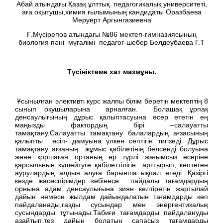
Абай атындағы Қазақ ұлттық педагогикалық университеті,
аға оқытушы,химия ғылымының кандидаты Оразбаева
Меруерт Аргынгазиевна
Ғ.Мүсірепов атындағы №86 мектеп-гимназиясының
биология пәні мұғалімі педагог-шебер Белдеубаева Г.Т
Түсініктеме хат мазмұны.
Ұсынылған элективті курс жалпы білім беретін мектептің 8
сынып оқушыларына арналған. Болашақ ұрпақ
денсаулығының дұрыс қалыптасуына әсер ететін ең
маңызды фактордың бірі –салауатты
тамақтану.Салауатты тамақтану балалардың ағзасының
қалыпты өсіп- дамуына үлкен септігін тигізеді. Дұрыс
тамақтану ағзаның жұмыс қабілетінің белсенді болуына
және қоршаған ортаның әр түрлі жағымсыз әсеріне
қарсылығын күшейтуге қабілеттілігін арттырып, көптеген
аурулардың алдын алуға барынша ықпал етеді. Қазіргі
кезде жасөспірімдер көбінесе пайдалы тағамдардың
орнына адам денсаулығына зиян келтіретін жартылай
дайын немесе жылдам дайындалатын тағамдарды көп
пайдаланады,газды сусындар мен энергентикалық
сусындарды тұтынады.Табиғи тағамдарды пайдалануды
азайтып,тез дайын болатын сапасыз тағамдарды