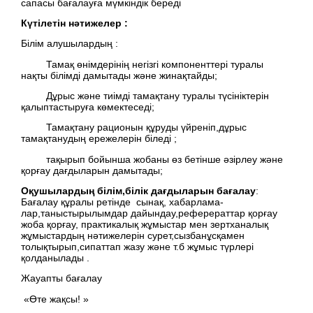
сапасы бағалауға мүмкіндік береді
Күтілетін нәтижелер :
Білім алушылардың :
Тамақ өнімдерінің негізгі компоненттері туралы
нақты білімді дамытады және жинақтайды;
Дұрыс және тиімді тамақтану туралы түсініктерін
қалыптастыруға көмектеседі;
Тамақтану рационын құруды үйреніп,дұрыс
тамақтанудың ережелерін біледі ;
тақырып бойынша жобаны өз бетінше әзірлеу және
қорғау дағдыларын дамытады;
Оқушылардың білім,білік дағдыларын бағалау
:
Бағалау құралы ретінде сынақ, хабарлама-
лар,таныстырылымдар дайындау,реферераттар қорғау
жоба қорғау, практикалық жұмыстар мен зертханалық
жұмыстардың нәтижелерін сурет,сызбанұсқамен
толықтырып,сипаттап жазу және т.б жұмыс түрлері
қолданылады .
Жауапты бағалау
«Өте жақсы! »