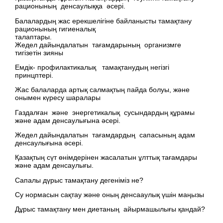
рационының денсаулыққа әсері.
Балалардың жас ерекшелігіне байланысты тамақтану
рационының гигиеналық
талаптары.
Жедел дайындалатын тағамдарының организмге
тигізетін зияны
Емдік- профилактикалық тамақтанудың негізгі
принцптері.
Жас балаларда артық салмақтың пайда болуы, және
онымен күресу шаралары
Газдалған және энергетикалық сусындардың құрамы
және адам денсаулығына әсері.
Жедел дайындалатын тағамдардың сапасының адам
денсаулығына әсері.
Қазақтың сүт өнімдерінен жасалатын ұлттық тағамдары
және адам денсаулығы.
Сапалы дүрыс тамақтану дегеніміз не?
Су нормасын сақтау және оның денсааулық үшін маңызы
Дұрыс тамақтану мен диетаның айырмашылығы қандай?