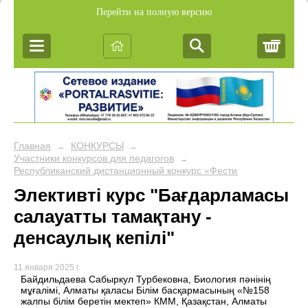
Перейти на полную версию
Корз
Главная
КОНКУРСЫ
→
→
Участники конкурсов для педагогов
→
Республиканский дистанционный конкурс «Фестиваль педагогич
Элективті курс "Бағдарламасы
салауатты тамақтану -
денсаулық кепілі"
11 января 2025 г.
Байдильдаева Сабыркул Турбековна, Биология пәнінің
мұғалімі, Алматы қаласы Білім басқармасының «№158
жалпы білім беретін мектеп» КММ, Қазақстан, Алматы