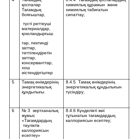
қоспалар
химиялық құрамын және
Тағамдық
химиялық табиғатын
бояғыштар,
сипаттау;
түсті реттеуші
материалдар,
қоюландырғыш
тар, пектинді
заттар,
тәттілендіретін
заттар,
консерванттар,
хош
иістендіргіштер
5
Тамақ өнімдерінің
8.4.5 Тамақ өнімдерінің
энергетикалық
энергетикалық құндылығын
құндылығы.
түсіндіру;
6
№ 3 зертханалық
8.4.6 Күнделікті жиі
жұмыс
тұтынатын тағамдардың
«Тағамдардың
каллориясын есептеу;
тәуліктік
каллориясын
есептеу»