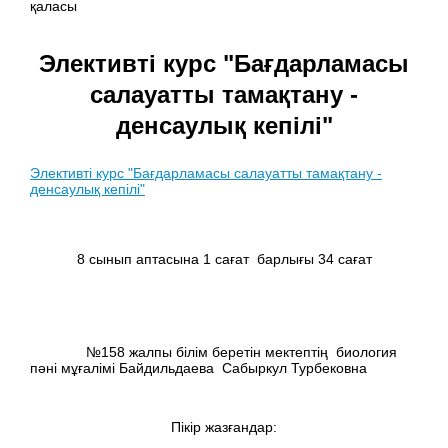
қаласы
Элективті курс "Бағдарламасы
салауатты тамақтану -
денсаулық кепілі"
Элективті курс "Бағдарламасы салауатты тамақтану -
денсаулық кепілі"
8 сынып аптасына 1 сағат барлығы 34 сағат
№158 жалпы білім беретін мектептің биология
пәні мұғалімі Байдильдаева Сабыркул Турбековна
Пікір жазғандар: