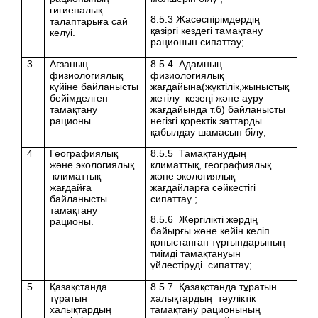
гигиеналық
8.5.3 Жасөспірімдердің
талаптарыға сай
қазіргі кездегі тамақтану
келуі.
рационын сипаттау;
3
Ағзаның
8.5.4 Адамның
физиологиялық
физиологиялық
күйіне байланысты
жағдайына(жүктілік,жыныстық
бейімделген
жетілу кезеңі және ауру
тамақтану
жағдайында т.б) байланысты
рационы.
негізгі қоректік заттарды
қабылдау шамасын білу;
4
Географиялық
8.5.5 Тамақтанудың
және экологиялық
климаттық, географиялық
климаттық
және экологиялық
жағдайға
жағдайларға сәйкестігі
байланысты
сипаттау ;
тамақтану
8.5.6 Жергілікті жердің
рационы.
байырғы және кейін келіп
қоныстанған тұрғындарының
тиімді тамақтануын
үйлестіруді сипаттау;.
5
Қазақстанда
8.5.7 Қазақстанда тұратын
тұратын
халықтардың тәуліктік
халықтардың
тамақтану рационының