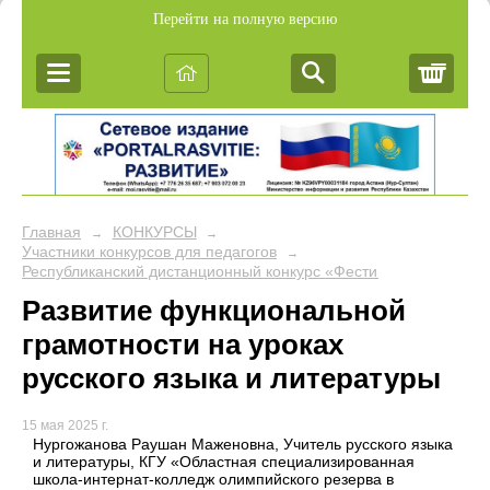
Перейти на полную версию
Корз
Главная
КОНКУРСЫ
→
→
Участники конкурсов для педагогов
→
Республиканский дистанционный конкурс «Фестиваль педагогич
Развитие функциональной
грамотности на уроках
русского языка и литературы
15 мая 2025 г.
Нургожанова Раушан Маженовна, Учитель русского языка
и литературы, КГУ «Областная специализированная
школа-интернат-колледж олимпийского резерва в