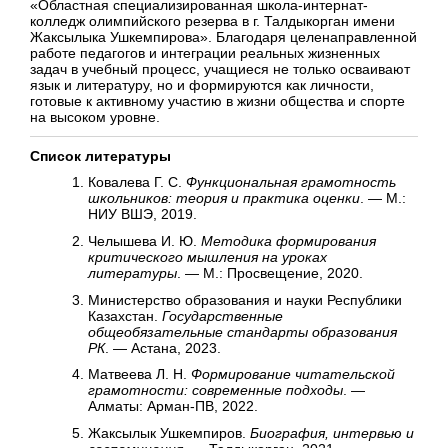
«Областная специализированная школа-интернат-
колледж олимпийского резерва в г. Талдыкорган имени
Жаксылыка Ушкемпирова». Благодаря целенаправленной
работе педагогов и интеграции реальных жизненных
задач в учебный процесс, учащиеся не только осваивают
язык и литературу, но и формируются как личности,
готовые к активному участию в жизни общества и спорте
на высоком уровне.
Список литературы
Ковалева Г. С.
Функциональная грамотность
школьников: теория и практика оценки
. — М.:
НИУ ВШЭ, 2019.
Челышева И. Ю.
Методика формирования
критического мышления на уроках
литературы
. — М.: Просвещение, 2020.
Министерство образования и науки Республики
Казахстан.
Государственные
общеобязательные стандарты образования
РК
. — Астана, 2023.
Матвеева Л. Н.
Формирование читательской
грамотности: современные подходы
. —
Алматы: Арман-ПВ, 2022.
Жаксылык Ушкемпиров.
Биография, интервью и