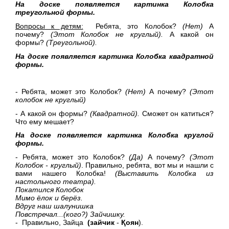
На доске появляется картинка Колобка
треугольной формы.
Вопросы к детям:
Ребята, это Колобок?
(Нет)
А
почему?
(Этот Колобок не круглый).
А какой он
формы?
(Треугольной).
На доске появляется картинка Колобка квадратной
формы.
- Ребята, может это Колобок?
(Нет)
А почему?
(Этот
колобок не круглый)
- А какой он формы?
(Квадратной).
Сможет он катиться?
Что ему мешает?
На доске появляется картинка Колобка круглой
формы.
- Ребята, может это Колобок?
(Да)
А почему?
(Этот
Колобок - круглый)
. Правильно, ребята, вот мы и нашли с
вами нашего Колобка!
(Выставить Колобка из
настольного театра).
Покатился Колобок
Мимо ёлок и берёз.
Вдруг наш шалунишка
Повстречал...(кого?) Зайчишку.
- Правильно, Зайца
(зайчик
-
Қ
оян
).