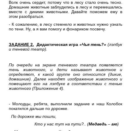
Волк очень сердит, потому что в лесу стало очень тесно.
Домашние животные заблудились в лесу и перемешались
вместе с дикими животными. Давайте поможем ему в
этом разобраться.
- К сожалению, в лесу стемнело и животных нужно узнать
по тени. Ну, а я вам помогу и фонариком посвечу.
ЗАДАНИЕ 2.
Дидактическая игра
«Чья тень?»
(лэпбук
и теневой театр).
По очереди на экране теневого театра появляется
тень животного, и дети называют животное и
определяют, к какой группе оно относится (дикие,
домашние). Далее находят изображение животного и
помещают его на лэпбуке в соответствии с тенью
животного (Приложение 4).
- Молодцы, ребята, выполнили задание и наш Колобок
покатился дальше по дорожке.
По дорожке мы пошли,
Кто у нас тут на пути?..
(
Медведь
–
аю
)