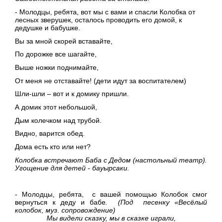
- Молодцы, ребята, вот мы с вами и спасли Колобка от
лесных зверушек, осталось проводить его домой, к
дедушке и бабушке.
Вы за мной скорей вставайте,
По дорожке все шагайте,
Выше ножки поднимайте,
От меня не отставайте! (дети идут за воспитателем)
Шли-шли – вот и к домику пришли.
А домик этот небольшой,
Дым колечком над трубой.
Видно, варится обед.
Дома есть кто или нет?
Колобка встречают Баба с Дедом (настольный театр).
Угощение для детей - бауырсаки.
- Молодцы, ребята, с вашей помощью Колобок смог
вернуться к деду и бабе
. (Под
песенку «Весёлый
колобок,
муз. сопровождение)
Мы видели сказку, мы в сказке играли,