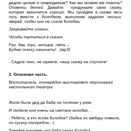
дедом целым и невредимым? Как мы можем им помочь?
Ответы детей.
Давайте придумаем свою сказку,
которая закончится хорошо. Мы пройдём в сказке весь
путь вместе с Колобком, выполним задания лесных
зверей, чтобы они не съели Колобка.
Закрывайте глазки,
Чтобы очутиться в сказке.
Раз, два, три, четыре, пять –
Будем сказку начинать!.. (мр3)
- Сядьте тихо, не шумите, нашу сказку не спугните!
2. Основная часть.
Воспитатель поочерёдно выставляет персонажей
настольного театра.
Жили-были дед да баба на полянке у реки
И любили они очень на сметане колобки...
- Ребята, а кто испёк Колобок?
(бабка по амбару помела,
по сусеку поскребла…)
Давайте покажем, как баба пекла Колобок.