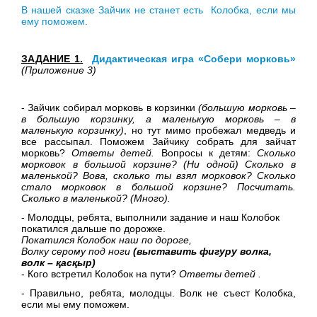
В нашей сказке Зайчик не станет есть Колобка, если мы
ему поможем.
ЗАДАНИЕ 1.
Дидактическая игра «Собери морковь»
(Приложение 3)
- Зайчик собирал морковь в корзинки
(большую морковь –
в большую корзинку, а маленькую морковь – в
маленькую корзинку)
, но тут мимо пробежал медведь и
все рассыпал. Поможем Зайчику собрать для зайчат
морковь?
Ответы детей.
Вопросы к детям:
Сколько
морковок в большой корзине? (Ни одной) Сколько в
маленькой? Вова, сколько ты взял морковок? Сколько
стало морковок в большой корзине? Посчитать.
Сколько в маленькой? (Много).
- Молодцы, ребята, выполнили задание и наш Колобок
покатился дальше по дорожке.
П
окатился Колобок наш по дороге,
Волку серому под ноги
(выставить фигуру волка,
волк –
қ
асқыр)
- Кого встретил Колобок на пути?
Ответы детей
.
- Правильно, ребята, молодцы. Волк не съест Колобка,
если мы ему поможем.