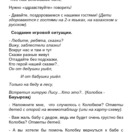
Нужно «здравствуйте» говорить!
- Давайте, поздороваемся с нашими гостями!
(Дети
здороваются с гостями на 2-х языках, на казахском и
русском).
Создание игровой ситуации.
- Любите, ребята, сказки?
Вижу, заблестели глазки!
Вокруг нас и там и тут
Сказки разные живут.
Отгадайте без подсказки,
Кто герой нашей сказки?..
Он от дедушки ушёл,
И от бабушки ушёл.
Только на беду в лесу,
Встретил хитрую Лису…Кто
это?..
(Колобок
-
Бауырсақ
)
- Напомните мне, что случилось с Колобком?
Ответы
детей с опорой на мнемотаблицу (или на карту-схему).
- Вам жаль бабу с дедом, ведь им будет очень грустно без
Колобка?
Ответы детей.
- А вы хотели бы помочь Колобку вернуться к бабе с