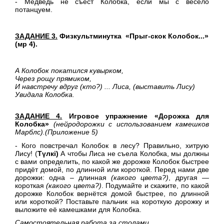
- Медведь не съест Колобка, если мы с весело
потанцуем.
ЗАДАНИЕ 3.
Физкультминутка
«Прыг-скок Колобок...»
(мр 4)
.
А Колобок покатился кувырком,
Через рощу прямиком,
И навстречу вдруг (кто?) ... Лиса, (выставить Лису)
Увидала Колобка.
ЗАДАНИЕ 4.
Игровое упражнение «Дорожка для
Колобка»
(нейродорожки с использованием камешков
Марблс).
(Приложение 5)
- Кого повстречал Колобок в лесу? Правильно, хитрую
Лису! (
Түлкі)
А чтобы Лиса не съела Колобка, мы должны
с вами определить, по какой же дорожке Колобок быстрее
придёт домой, по длинной или короткой. Перед нами две
дорожки: одна – длинная
(какого цвета?)
, другая —
короткая
(какого цвета?)
. Подумайте и скажите, по какой
дорожке Колобок вернётся домой быстрее, по длинной
или короткой? Поставьте пальчик на короткую дорожку и
выложите её камешками для Колобка.
Самостоятельная работа за столами.