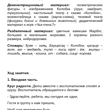
Демонстрационный материал:
геометрические
фигуры с изображением Колобка
(круг, квадрат,
треугольник)
, настольный театр к сказке «Колобок»,
мнемотаблица к сказке (карта-схема), теневой театр
(фигурки диких и домашних животных),
дидактический
материал к игре
«Чья тень?»
Раздаточный материал:
цветные камешки Марблс,
большие и маленькие морковки, 2 корзины разного
размера, нейродорожки.
Словарь:
Қоян – заяц,
Бауырсақ – Колобок, қасқыр –
волк, аю – медведь, түлкі – лиса,
кірпі - ёж,
жылқы -
лошадь, мысық - кошка, ит - собака, сиыр -корова.
Ход занятия.
1. Вводная часть.
Круг радости.
Дети вместе с воспитателем стоят в
кругу. Воспитатель обращается к детям:
- Здраствуйте, ребята, мы сегодня не одни,
Гости в группу к нам пришли
,
Чтоб нам вежливыми быть,