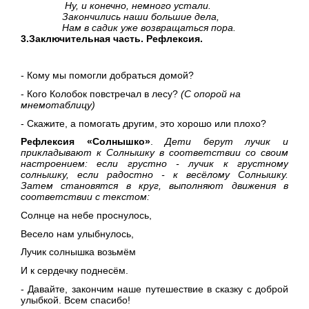
Ну, и конечно, немного устали.
Закончились наши большие дела,
Нам в садик уже возвращаться пора.
3.Заключительная часть. Рефлексия.
- Кому мы помогли добраться домой?
- Кого Колобок повстречал в лесу?
(С опорой на
мнемотаблицу)
- Скажите, а помогать другим, это хорошо или плохо?
Рефлексия «Солнышко»
.
Дети берут лучик и
прикладывают к Солнышку в соответствии со своим
настроением: если грустно - лучик к грустному
солнышку, если радостно - к весёлому Солнышку.
Затем становятся в круг, выполняют движения в
соответствии с текстом:
Солнце на небе проснулось,
Весело нам улыбнулось,
Лучик солнышка возьмём
И к сердечку поднесём.
- Давайте, закончим наше путешествие в сказку с доброй
улыбкой. Всем спасибо!