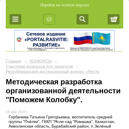
Перейти на полную версию
Корз
Главная
КОНКУРСЫ
→
→
Участники конкурсов для педагогов
→
Республиканский дистанционный конкурс «Фестиваль педагогич
Методическая разработка
организованной деятельности
"Поможем Колобку".
16 мая 2025 г.
Горбачева Татьяна Григорьевна, воспитатель средней
группы "Пчёлки", ГККП "Ясли-сад "Ромашка", Казахстан,
Акмолинская область, Бурабайский район, п.Зелёный