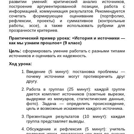
развитии умений: критический анализ источников,
построение аргументированной позиции, работа с
информацией, коммуникация результатов. Рекомендуется
сочетать формирующее оценивание (портфолио,
рефлексии, проекты) и суммативное (контрольные
работы, эссе), а также использовать рубрики для
прозрачности критериев.
Практический пример урока: «История и источники —
как мы узнаем прошлое» (9 класс)
Цель:
сформировать умение работать с разными типами
источников и оценивать их надежность.
Ход урока:
Введение (5 минут): постановка проблемы —
почему источники могут противоречить друг
другу.
Работа в группах (25 минут): каждой группе
дается комплект источников (газетные вырезки,
выдержки из мемуаров, статистические данные,
фото). Задача — определить происхождение,
цель и возможные искажения каждого источника.
Презентация результатов (10 минут): каждая
группа представляет выводы.
Обсуждение и рефлексия (5 минут): учитель
подводит итоги, предлагает чек-лист по оценке