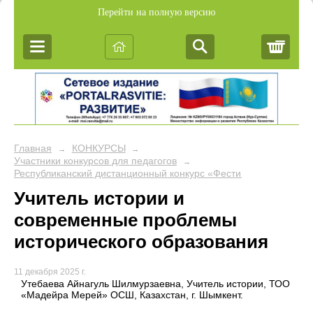
Перейти на полную версию
Корз
Главная
КОНКУРСЫ
→
→
Участники конкурсов для педагогов
→
Республиканский дистанционный конкурс «Фестиваль педагогич
Учитель истории и
современные проблемы
исторического образования
11 декабря 2025 г.
Утебаева Айнагуль Шилмурзаевна, Учитель истории, ТОО
«Мадейра Мерей» ОСШ, Казахстан, г. Шымкент.