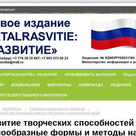
бовидящих
PORTALRASVITIE»: РАЗВИТИЕ
ОПУБЛИКОВАТЬ МАТЕРИАЛ
Педаго
КУ
ДОШКОЛЬНИКУ
ВИКТОРИНЫ
ОЛИМПИАДА
РЕЦЕНЗИЯ
ТЕТ ИСКУССТВЕННОГО ИНТЕЛЛЕКТА
КОНКУРСЫ
→
Участники конкурсов для педагогов
→
нский дистанционный конкурс «Фестиваль педагогических идей»
витие творческих способностей
нообразные формы и методы на 