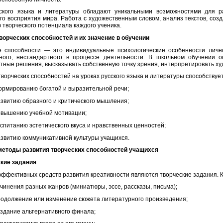
сского языка и литературы обладают уникальными возможностями для р
го восприятия мира. Работа с художественным словом, анализ текстов, со
 творческого потенциала каждого ученика.
ворческих способностей и их значение в обучении
е способности — это индивидуальные психологические особенности лично
ного, нестандартного в процессе деятельности. В школьном обучении 
тные решения, высказывать собственную точку зрения, интерпретировать х
творческих способностей на уроках русского языка и литературы способствует
рмированию богатой и выразительной речи;
звитию образного и критического мышления;
овышению учебной мотивации;
спитанию эстетического вкуса и нравственных ценностей;
звитию коммуникативной культуры учащихся.
етоды развития творческих способностей учащихся
ские задания
эффективных средств развития креативности являются творческие задания. К
чинения разных жанров (миниатюры, эссе, рассказы, письма);
одолжение или изменение сюжета литературного произведения;
здание альтернативного финала;