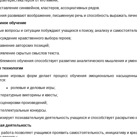
рактеристика героя от его имени;
ставление синквейнов, кластеров, ассоциативных рядов.
ания развивают воображение, письменную речь и способность выражать личн
мное обучение
е вопросы и ситуации побуждают учащихся к поиску, анализу и самостоятел
суждение нравственного выбора героев;
авнение авторских позиций;
явление скрытых смыслов текста.
блемного обучения способствует развитию аналитического мышления и умени
е технологии
вание игровых форм делает процесс обучения эмоционально насыщенным
ся:
ролевые и деловые игры;
тературные викторины и квесты;
сценировки произведений;
теллектуальные конкурсы.
визирует познавательную деятельность учащихся и способствует раскрытию и
ная деятельность
 работа позволяет учащимся проявить самостоятельность, инициативу и креа