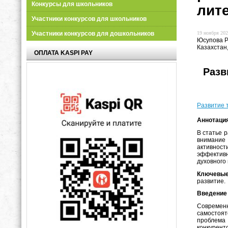
Конкурсы для школьников
лит
Участники конкурсов для школьников
19 ноября 202
Участники конкурсов для дошкольников
Юсупова Р
Казахстан,
ОПЛАТА KASPI PAY
Разв
Развитие 
Аннотаци
В статье 
внимание
активност
эффективн
духовного
Ключевые
развитие.
Введение
Современ
самостоя
проблема
конкурент