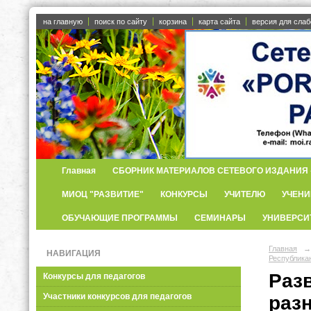
на главную
поиск по сайту
корзина
карта сайта
версия для сла
Главная
СБОРНИК МАТЕРИАЛОВ СЕТЕВОГО ИЗДАНИЯ «
МИОЦ "РАЗВИТИЕ"
КОНКУРСЫ
УЧИТЕЛЮ
УЧЕНИ
ОБУЧАЮЩИЕ ПРОГРАММЫ
СЕМИНАРЫ
УНИВЕРСИ
Главная
→
НАВИГАЦИЯ
Республика
Раз
Конкурсы для педагогов
Участники конкурсов для педагогов
раз