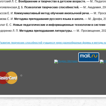
готский Л. С.
Воображение и творчество в детском возрасте.
— М.: Педагог
гоявленская Д. Б.
Психология творческих способностей.
— М.: Академия, 20
ссов Е. И.
Коммуникативный метод обучения иноязычной речи.
— М.: Прос
вова С. И.
Методика преподавания русского языка в школе.
— М.: Дрофа, 2
лат Е. С.
Новые педагогические и информационные технологии в системе
доренко Л. П.
Методика преподавания литературы.
— М.: Просвещение, 201
Развитие творческих способностей учащихся через разнообразные формы и методы на
©