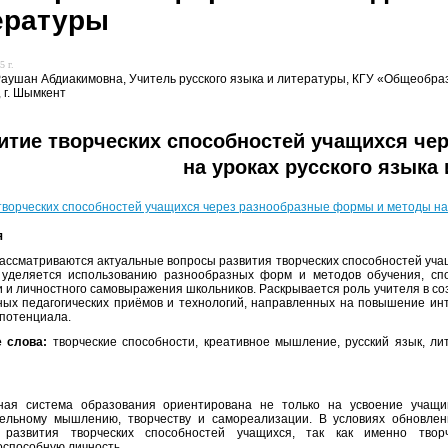
ературы
5 г.
аушан Абдиакимовна, Учитель русского языка и литературы, КГУ «Общеобра
 г. Шымкент
итие творческих способностей учащихся ч
на уроках русского языка
творческих способностей учащихся через разнообразные формы и методы на 
я
рассматриваются актуальные вопросы развития творческих способностей учащ
 уделяется использованию разнообразных форм и методов обучения, сп
и и личностного самовыражения школьников. Раскрывается роль учителя в с
ых педагогических приёмов и технологий, направленных на повышение инт
 потенциала.
 слова:
творческие способности, креативное мышление, русский язык, ли
ная система образования ориентирована не только на усвоение учащим
тельному мышлению, творчеству и самореализации. В условиях обновле
 развития творческих способностей учащихся, так как именно твор
оспособную личность.