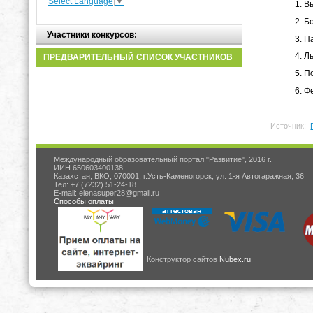
Select Language
▼
Вы
Бо
Участники конкурсов:
Па
Ль
ПРЕДВАРИТЕЛЬНЫЙ СПИСОК УЧАСТНИКОВ
По
Фе
Источник:
Международный образовательный портал "Развитие", 2016 г.
ИИН 650603400138
Казахстан, ВКО, 070001, г.Усть-Каменогорск, ул. 1-я Автогаражная, 36
Тел: +7 (7232) 51-24-18
E-mail: elenasuper28@gmail.ru
Способы оплаты
Конструктор сайтов
Nubex.ru