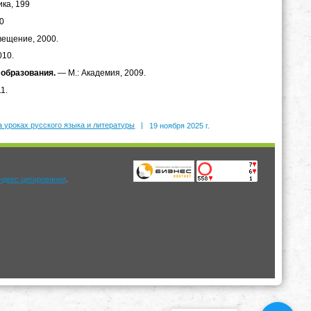
ика, 199
0
вещение, 2000.
010.
 образования.
— М.: Академия, 2009.
1.
 уроках русского языка и литературы
|
19 ноября 2025 г.
.