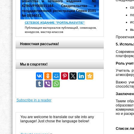
следующие
со
по
ис
СЕТЕВОЕ ИЗДАНИЕ "PORTALRASVITIE"
Публикация материалов публикаций, семинаров,
вы
конкурсов, мастер-классов
Проектная
Новостная рассылка!
5. Испол
Современн
платформ,
Роль учит
Мы в соцсетях!
Учитель р
атмосферу
Важно учи
способств
Заключен
Subscribe in a reader
Таким обр
образова
коммуника
но и раск
You are welcome to translate our site into any
language! Just chose the language below!
Список л