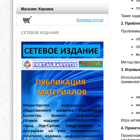
ха
со
Магазин: Корзина
Такие зад
Корзина пуста!
2. Пробле
Проблемны
СЕТЕВОЕ ИЗДАНИЕ
об
ср
вы
Метод про
3. Игровы
Использо
применяют
ли
ин
ин
Игра акти
4. Проект
Проектная