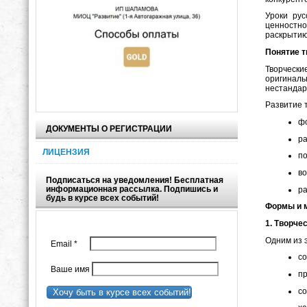
Уроки ру
ценностно
раскрытию
Понятие т
Творчески
оригиналь
нестандар
Развитие 
фо
ДОКУМЕНТЫ О РЕГИСТРАЦИИ
ра
ЛИЦЕНЗИЯ
п
во
Подписаться на уведомления! Бесплатная
информационная рассылка. Подпишись и
ра
будь в курсе всех событий!
Формы и м
1. Творче
Одним из 
Email
*
со
Ваше имя
пр
со
Хочу быть в курсе всех событий!