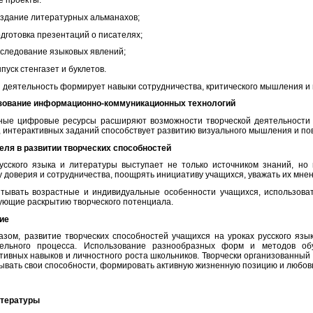
 проекты:
здание литературных альманахов;
дготовка презентаций о писателях;
следование языковых явлений;
пуск стенгазет и буклетов.
 деятельность формирует навыки сотрудничества, критического мышления и 
ьзование информационно-коммуникационных технологий
ые цифровые ресурсы расширяют возможности творческой деятельности у
 интерактивных заданий способствует развитию визуального мышления и по
еля в развитии творческих способностей
усского языка и литературы выступает не только источником знаний, но 
 доверия и сотрудничества, поощрять инициативу учащихся, уважать их мнен
тывать возрастные и индивидуальные особенности учащихся, использова
ующие раскрытию творческого потенциала.
ие
азом, развитие творческих способностей учащихся на уроках русского яз
тельного процесса. Использование разнообразных форм и методов об
тивных навыков и личностного роста школьников. Творчески организованный 
рывать свои способности, формировать активную жизненную позицию и любовь
итературы