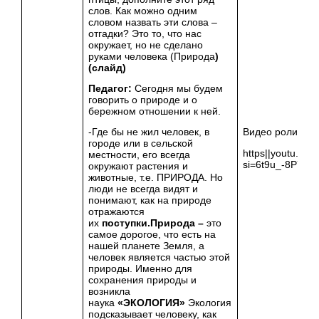
слов. Как можно одним
словом назвать эти слова –
отгадки? Это то, что нас
окружает, но не сделано
руками человека (Природа
)
(слайд)
Педагог:
Сегодня мы будем
говорить о природе и о
бережном отношении к ней.
Видео ролик
-Где бы не жил человек, в
городе или в сельской
https||youtu.be
местности, его всегда
si=6t9u_-8P7M2
окружают растения и
животные, т.е. ПРИРОДА. Но
люди не всегда видят и
понимают, как на природе
отражаются
их
поступки.
Природа –
это
самое дорогое, что есть на
нашей планете Земля, а
человек является частью этой
природы. Именно для
сохранения природы и
возникла
наука
«ЭКОЛОГИЯ»
Экология
подсказывает человеку, как