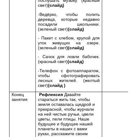
послушать музыку. (красный
свет)
(слайд)
-Ведёрко, чтобы полить
деревца, которые недавно
посадили школьники.
(зеленый свет)
(слайд)
- Пакет с хлебом, крупой для
уток живущих на озере.
(зеленый свет
)(слайд)
- Сачок для ловли бабочек.
(красный свет)
(слайд)
-Телефон с фотоаппаратом,
чтобы сфотографировать
лесных жителей. (желтый
свет)
(слайд )
Конец
Рефлексия
Давайте
занятия
стараться жить так, чтобы
земля оставалась щедрой и
прекрасной, чтобы журчали
на ней чистые ручьи, цвели
цветы, пели птицы. Наше
будущее и будущее нашей
планеты в наших с вами
руках, расскажите своим