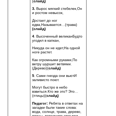
(
слайд)
3.
Вырос мягкий стебелек,Он
и ростом невысок,
Достает до ног
едва,Называется…(трава)
(слайд)
4
. Высоченный великанБудто
угодил в капкан,
Никуда он не идет,На одной
ноге растет.
Как огромными руками,По
ветру шуршит ветвями.
(Дерево)(
слайд)
5
. Сами гнезда они вьютИ
заливисто поют.
Могут быстро в небо
взвиться.Кто же это? Это…
(птицы)(
слайд)
Педагог:
Ребята в ответах на
загадки были такие слова:
вода, солнце, трава, дерево,
птицы, дополните этот ряд