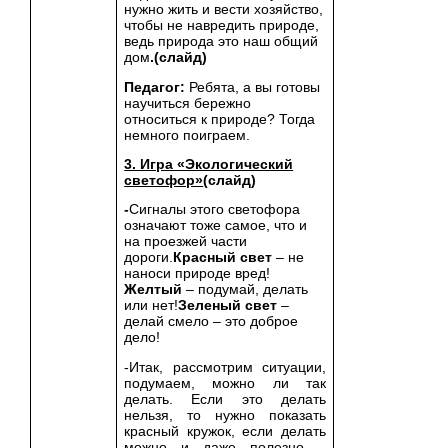
нужно жить и вести хозяйство,
чтобы не навредить природе,
ведь природа это наш общий
дом
.(слайд)
Педагог:
Ребята, а вы готовы
научиться бережно
относиться к природе? Тогда
немного поиграем.
3. Игра «Экологический
светофор»
(слайд)
-
Сигналы этого светофора
означают тоже самое, что и
на проезжей части
дороги.
Красный свет
– не
наноси природе вред!
Желтый
– подумай, делать
или нет!
Зеленый свет
–
делай смело – это доброе
дело!
-Итак, рассмотрим ситуации,
подумаем, можно ли так
делать. Если это делать
нельзя, то нужно показать
красный кружок, если делать
можно и даже полезно –