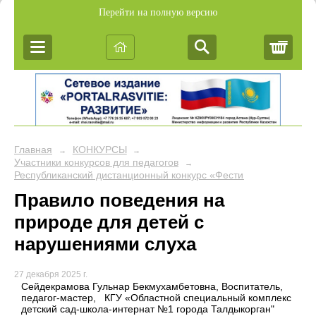
Перейти на полную версию
Корз
Главная
КОНКУРСЫ
→
→
Участники конкурсов для педагогов
→
Республиканский дистанционный конкурс «Фестиваль педагогич
Правило поведения на
природе для детей с
нарушениями слуха
27 декабря 2025 г.
Сейдекрамова Гульнар Бекмухамбетовна, Воспитатель,
педагог-мастер, КГУ «Областной специальный комплекс
детский сад-школа-интернат №1 города Талдыкорган"