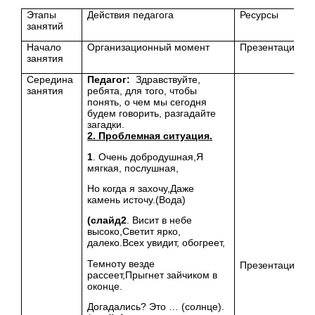
Этапы
Действия педагога
Ресурсы
занятий
Начало
Организационный момент
Презентация
занятия
Середина
Педагог:
Здравствуйте,
занятия
ребята, для того, чтобы
понять, о чем мы сегодня
будем говорить, разгадайте
загадки.
2. Проблемная ситуация.
1
. Очень добродушная,Я
мягкая, послушная,
Но когда я захочу,Даже
камень источу.(Вода)
(слайд
2
. Висит в небе
высоко,Светит ярко,
далеко.Всех увидит, обогреет,
Темноту везде
Презентация
рассеет,Прыгнет зайчиком в
оконце.
Догадались? Это … (солнце).