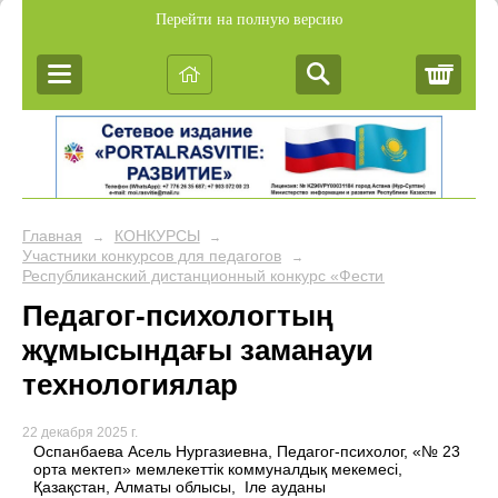
Перейти на полную версию
Корз
Главная
КОНКУРСЫ
→
→
Участники конкурсов для педагогов
→
Республиканский дистанционный конкурс «Фестиваль педагогич
Педагог-психологтың
жұмысындағы заманауи
технологиялар
22 декабря 2025 г.
Оспанбаева Асель Нургазиевна, Педагог-психолог, «№ 23
орта мектеп» мемлекеттік коммуналдық мекемесі,
Қазақстан, Алматы облысы, Іле ауданы