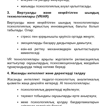
жағымды психологиялық ахуал қалыптасады.
3. Виртуалды және кеңейтілген шындық
технологиялары (VR/AR)
Виртуалды және кеңейтілген шындық технологиялары
психологиялық жұмыстың инновациялық бағыты болып
табылады. Олар:
стресс пен қорқынышты қауіпсіз ортада жеңуге;
эмоцияларды басқару дағдыларын дамытуға;
өзін-өзі реттеу механизмдерін қалыптастыруға
көмектеседі.
VR технологиялары арқылы жүргізілетін релаксациялық
жаттығулар оқушылардың психоэмоционалдық жағдайын
тұрақтандыруда тиімді нәтиже береді.
4. Жасанды интеллект және деректерді талдау
Жасанды интеллект педагог-психологтың аналитикалық
қызметін жаңа деңгейге көтереді. AI технологиялары:
психологиялық деректерді жүйелеуге;
тәуекел тобындағы оқушыларды ерте анықтауға;
жеке психологиялық қолдау бағдарламаларын
әзірлеуге мүмкіндік береді.