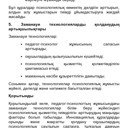
Бұл құралдар психологиялық көмектің дәлдігін арттырып,
алдын алу жұмыстарын тиімді ұйымдастыруға жағдай
жасайды.
5. Заманауи технологияларды қолданудың
артықшылықтары
Заманауи технологиялар:
педагог-психолог жұмысының сапасын
арттырады;
оқушылардың қызығушылығын күшейтеді;
психологиялық қызметтің қолжетімділігін
қамтамасыз етеді;
маманның кәсіби құзыреттілігін дамытады.
Сонымен қатар, технологиялар психологиялық жұмысты
жүйелі, дәлелді және нәтижеге бағытталған етеді.
Қорытынды
Қорытындылай келе, педагог-психологтың жұмысындағы
заманауи технологиялар білім беру жүйесіндегі
психологиялық қызметтің тиімділігін арттырудың маңызды
факторы болып табылады. Инновациялық құралдарды
орынды және мақсатты қолдану оқушылардың
психологиялық саулығын сақтауға, тұлғалық дамуын