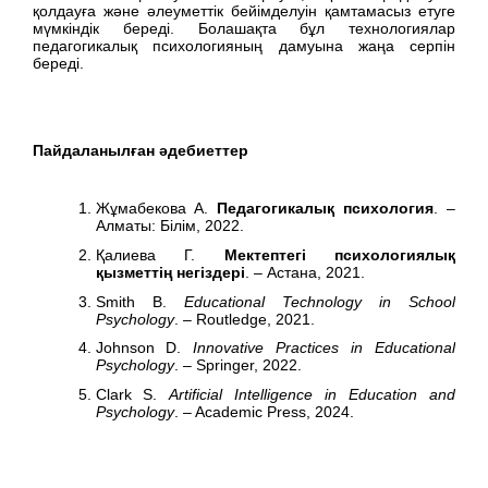
қолдауға және әлеуметтік бейімделуін қамтамасыз етуге
мүмкіндік береді. Болашақта бұл технологиялар
педагогикалық психологияның дамуына жаңа серпін
береді.
Пайдаланылған әдебиеттер
Жұмабекова А.
Педагогикалық психология
. –
Алматы: Білім, 2022.
Қалиева Г.
Мектептегі психологиялық
қызметтің негіздері
. – Астана, 2021.
Smith B.
Educational Technology in School
Psychology
. – Routledge, 2021.
Johnson D.
Innovative Practices in Educational
Psychology
. – Springer, 2022.
Clark S.
Artificial Intelligence in Education and
Psychology
. – Academic Press, 2024.