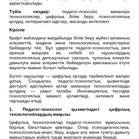
қарастырылады.
Түйін сөздер:
педагог-психолог, заманауи
технологиялар, цифрлық білім беру, психологиялық
қолдау, интерактивті әдістер, жасанды интеллект.
Кіріспе
Қазіргі жаһандану жағдайында білім беру жүйесі қоғамның
әлеуметтік, мәдени және технологиялық өзгерістеріне
бейімделуі тиіс. Бұл үдерісте педагог-психологтың рөлі
ерекше маңызға ие, себебі ол оқушылардың
психологиялық денсаулығын сақтауға, тұлғалық әлеуетін
дамытуға және әлеуметтік бейімделуін қамтамасыз етуге
жауапты маман болып табылады.
Бүгінгі оқушылар — цифрлық ортада тәрбиеленіп жатқан
ұрпақ. Сондықтан педагог-психологтың қызметінде
дәстүрлі әдістермен қатар заманауи технологияларды
қолдану — уақыт талабы. Инновациялық тәсілдер
психологиялық көмекті қолжетімді, нәтижелі және
тартымды етеді.
1. Педагог-психолог қызметіндегі цифрлық
технологиялардың маңызы
Цифрлық технологиялар педагог-психолог жұмысының
барлық бағыттарын қамтиды. Олар психодиагностика,
психологиялық кеңес беру, алдын алу және түзету-дамыту
жұмыстарын жүйелі түрде жүргізуге мүмкіндік береді.