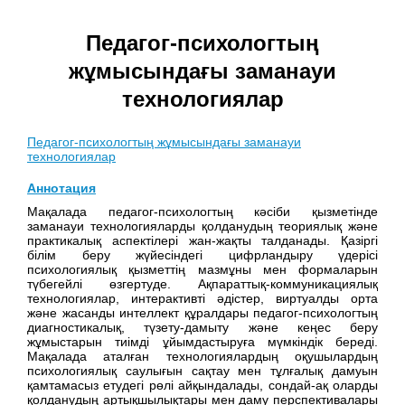
Педагог-психологтың
жұмысындағы заманауи
технологиялар
Педагог-психологтың жұмысындағы заманауи
технологиялар
Аннотация
Мақалада педагог-психологтың кәсіби қызметінде
заманауи технологияларды қолданудың теориялық және
практикалық аспектілері жан-жақты талданады. Қазіргі
білім беру жүйесіндегі цифрландыру үдерісі
психологиялық қызметтің мазмұны мен формаларын
түбегейлі өзгертуде. Ақпараттық-коммуникациялық
технологиялар, интерактивті әдістер, виртуалды орта
және жасанды интеллект құралдары педагог-психологтың
диагностикалық, түзету-дамыту және кеңес беру
жұмыстарын тиімді ұйымдастыруға мүмкіндік береді.
Мақалада аталған технологиялардың оқушылардың
психологиялық саулығын сақтау мен тұлғалық дамуын
қамтамасыз етудегі рөлі айқындалады, сондай-ақ оларды
қолданудың артықшылықтары мен даму перспективалары