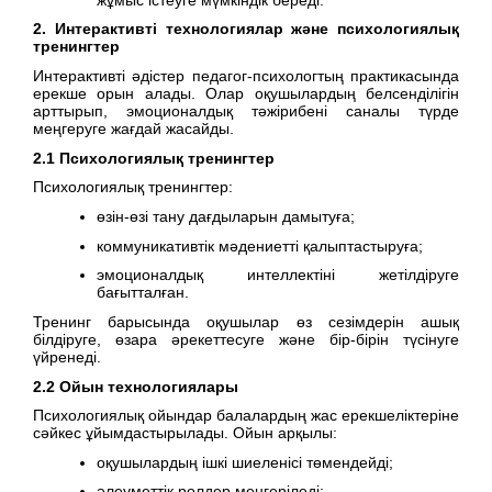
2. Интерактивті технологиялар және психологиялық
тренингтер
Интерактивті әдістер педагог-психологтың практикасында
ерекше орын алады. Олар оқушылардың белсенділігін
арттырып, эмоционалдық тәжірибені саналы түрде
меңгеруге жағдай жасайды.
2.1 Психологиялық тренингтер
Психологиялық тренингтер:
өзін-өзі тану дағдыларын дамытуға;
коммуникативтік мәдениетті қалыптастыруға;
эмоционалдық интеллектіні жетілдіруге
бағытталған.
Тренинг барысында оқушылар өз сезімдерін ашық
білдіруге, өзара әрекеттесуге және бір-бірін түсінуге
үйренеді.
2.2 Ойын технологиялары
Психологиялық ойындар балалардың жас ерекшеліктеріне
сәйкес ұйымдастырылады. Ойын арқылы:
оқушылардың ішкі шиеленісі төмендейді;
әлеуметтік рөлдер меңгеріледі;