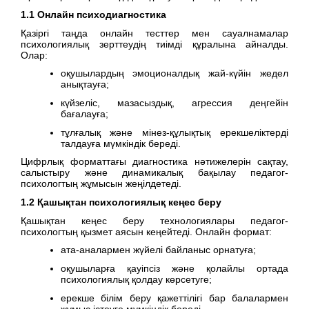
1.1 Онлайн психодиагностика
Қазіргі таңда онлайн тесттер мен сауалнамалар
психологиялық зерттеудің тиімді құралына айналды.
Олар:
оқушылардың эмоционалдық жай-күйін жедел
анықтауға;
күйзеліс, мазасыздық, агрессия деңгейін
бағалауға;
тұлғалық және мінез-құлықтық ерекшеліктерді
талдауға мүмкіндік береді.
Цифрлық форматтағы диагностика нәтижелерін сақтау,
салыстыру және динамикалық бақылау педагог-
психологтың жұмысын жеңілдетеді.
1.2 Қашықтан психологиялық кеңес беру
Қашықтан кеңес беру технологиялары педагог-
психологтың қызмет аясын кеңейтеді. Онлайн формат:
ата-аналармен жүйелі байланыс орнатуға;
оқушыларға қауіпсіз және қолайлы ортада
психологиялық қолдау көрсетуге;
ерекше білім беру қажеттілігі бар балалармен
жұмыс істеуге мүмкіндік береді.