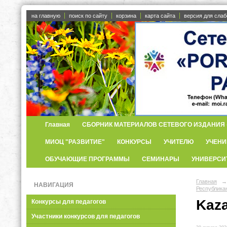
на главную
поиск по сайту
корзина
карта сайта
версия для сла
Главная
СБОРНИК МАТЕРИАЛОВ СЕТЕВОГО ИЗДАНИЯ «
МИОЦ "РАЗВИТИЕ"
КОНКУРСЫ
УЧИТЕЛЮ
УЧЕНИ
ОБУЧАЮЩИЕ ПРОГРАММЫ
СЕМИНАРЫ
УНИВЕРСИ
Главная
→
НАВИГАЦИЯ
Республика
Kaza
Конкурсы для педагогов
Участники конкурсов для педагогов