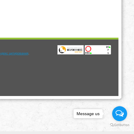
.
Message us