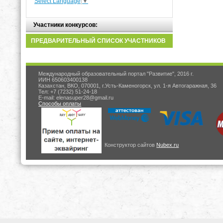
Select Language
▼
Участники конкурсов:
ПРЕДВАРИТЕЛЬНЫЙ СПИСОК УЧАСТНИКОВ
Международный образовательный портал "Развитие", 2016 г.
ИИН 650603400138
Казахстан, ВКО, 070001, г.Усть-Каменогорск, ул. 1-я Автогаражная, 36
Тел: +7 (7232) 51-24-18
E-mail: elenasuper28@gmail.ru
Способы оплаты
Конструктор сайтов
Nubex.ru