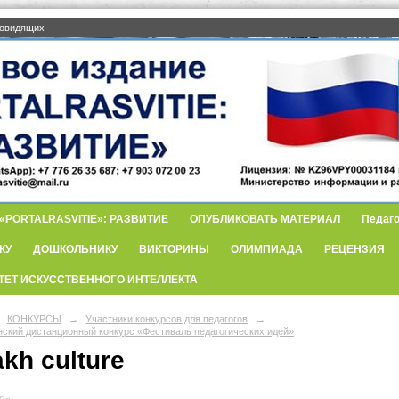
бовидящих
PORTALRASVITIE»: РАЗВИТИЕ
ОПУБЛИКОВАТЬ МАТЕРИАЛ
Педаго
КУ
ДОШКОЛЬНИКУ
ВИКТОРИНЫ
ОЛИМПИАДА
РЕЦЕНЗИЯ
ТЕТ ИСКУССТВЕННОГО ИНТЕЛЛЕКТА
КОНКУРСЫ
→
Участники конкурсов для педагогов
→
нский дистанционный конкурс «Фестиваль педагогических идей»
kh culture