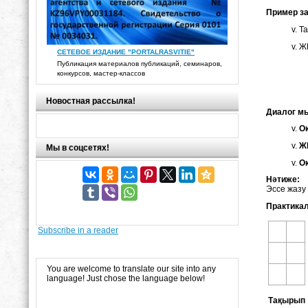
Пример з
Та
Ж
СЕТЕВОЕ ИЗДАНИЕ "PORTALRASVITIE"
Публикация материалов публикаций, семинаров,
конкурсов, мастер-классов
Новостная рассылка!
Диалог м
О
Ж
Мы в соцсетях!
О
Нәтиже:
Эссе жазу
П
рактикал
Subscribe in a reader
You are welcome to translate our site into any
language! Just chose the language below!
Тақырып