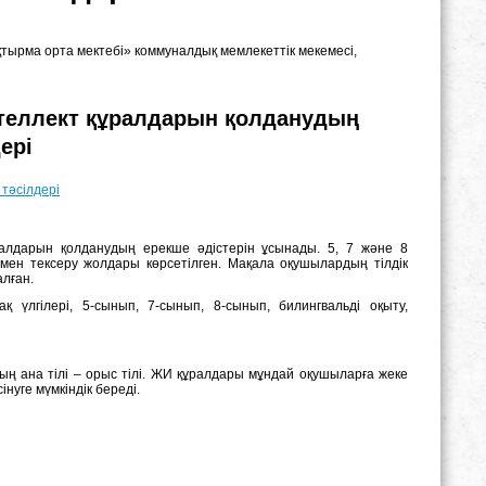
ұқтырма орта мектебі» коммуналдық мемлекеттік мекемесі,
нтеллект құралдарын қолданудың
ері
тәсілдері
алдарын қолданудың ерекше әдістерін ұсынады. 5, 7 және 8
імен тексеру жолдары көрсетілген. Мақала оқушылардың тілдік
лған.
 үлгілері, 5-сынып, 7-сынып, 8-сынып, билингвальді оқыту,
ың ана тілі – орыс тілі. ЖИ құралдары мұндай оқушыларға жеке
нуге мүмкіндік береді.