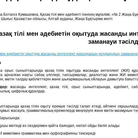
.
 Ботагоз Кумашевна, Қазақ тілі мен әдебиеті пәнінің мұғалімі, «№ 2 Жаңа Б
, Шығыс Қазақстан облысы, Алтай ауданы, Жаңа Бұқтырма кенті
азақ тілі мен әдебиетін оқытуда жасанды и
заманауи тәсілд
і мен әдебиетін оқытуда жасанды интеллект құралдарын қолданудың заманауи 
я
а орыс сыныптарында қазақ тілін оқытуда жасанды интеллект (ЖИ) құр
а арналған нақты сабақ үлгілері, тапсырмалар, диалогтар және ЖИ көмег
н, мәтін талдау қабілеттерін және шығармашылық ойлауын дамытуға бағытта
дер:
жасанды интеллект, қазақ тілі, орыс сыныптарында, әдебиет, сабақ
лық, цифрлық құралдар.
птарында қазақ тілін оқыту ерекше тәсілді талап етеді, өйткені оқушылард
ұмыс жасауға, грамматикалық ережелерді меңгеруге және мәтін мазмұнын түсі
барысында:
ушы мәтінді өз сөздерімен қайта баяндап, негізгі ойды бөліп алады
 көмегімен грамматика мен орфографияны тексереді