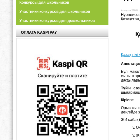
Конкурсы для школьников
4 марта 2026 г
Участники конкурсов для школьников
Нурпеисова
Қазақстан
Участники конкурсов для дошкольников
ОПЛАТА KASPI PAY
Қ
Қазақ тіл
А
ннотаци
Бұл мақал
сыныптарғ
дағдылары
Т
үйін сөз
шығармашы
К
іріспе
Орыс сыны
деңгейде ж
ЖИ сабақ 
Оқ
ЖИ