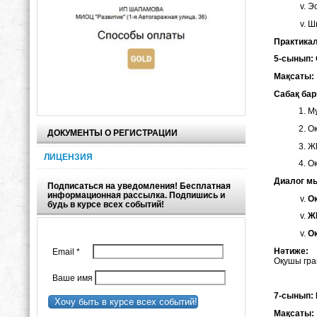
Эс
Ш
П
рактикал
5-сынып:
Мақсаты:
Сабақ ба
Мұ
Оқ
ДОКУМЕНТЫ О РЕГИСТРАЦИИ
ЖИ
ЛИЦЕНЗИЯ
Оқ
Диалог м
Подписаться на уведомления! Бесплатная
информационная рассылка. Подпишись и
О
будь в курсе всех событий!
Ж
О
Нәтиже:
Email
*
Оқушы гра
Ваше имя
7-сынып: 
Хочу быть в курсе всех событий!
Мақсаты: