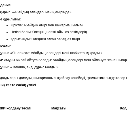
адания:
қырып: «Абайдың өлеңдері менің өмірімде»
И құрылымы:
Кіріспе: Абайдың өмірі мен шығармашылығы
Негізгі бөлім: Өлеңнің негізгі ойы, өз сезімдерің
Қорытынды: Өлеңнен алған сабақ, өз пікірі
ысалы:
қушы:
«Я написал: Абайдың өлеңдері мені шабыттандырады.»
И:
«Мұны былай айтуға болады: Абайдың өлеңдері мені ойлануға және шығ
қушы:
«Тамаша, енді дұрыс болды!»
 дағдылары дамиды, шығармашылық ойлау кеңейеді, грамматикалық қателер 
ық кесте сабақ үлгісі
ЖИ қолдану тәсілі
Мақсаты
Қол