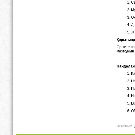
С
Мұ
Оқ
Дә
ЖИ
Қ
орытын
Орыс сыны
мазмұнын 
П
айдалан
Қа
Н
По
Ho
Lu
O
Источник: