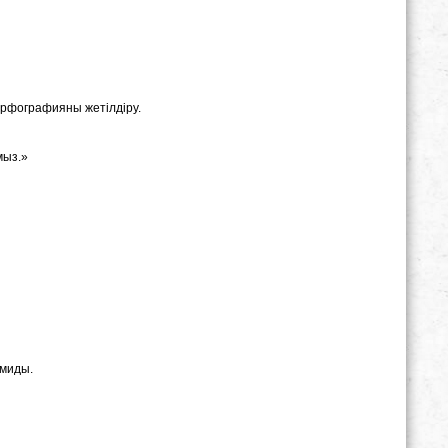
 орфографияны жетілдіру.
мыз.»
амиды.