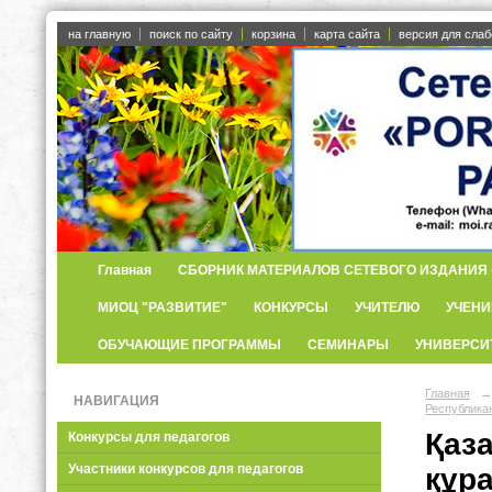
на главную
поиск по сайту
корзина
карта сайта
версия для сла
Главная
СБОРНИК МАТЕРИАЛОВ СЕТЕВОГО ИЗДАНИЯ «
МИОЦ "РАЗВИТИЕ"
КОНКУРСЫ
УЧИТЕЛЮ
УЧЕНИ
ОБУЧАЮЩИЕ ПРОГРАММЫ
СЕМИНАРЫ
УНИВЕРСИ
Главная
→
НАВИГАЦИЯ
Республика
Қаза
Конкурсы для педагогов
Участники конкурсов для педагогов
құр