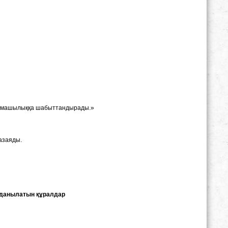
армашылыққа шабыттандырады.»
азаяды.
данылатын құралдар