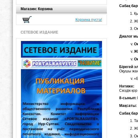
Сабақ ба
Магазин: Корзина
Қы
Корзина пуста!
ЖИ
Оқ
СЕТЕВОЕ ИЗДАНИЕ
Диалог м
О
Ж
О
Б
ірегей э
Оқушы жаң
«Б
Нәтиже:
Сөздік қор
8-сынып:
Мақсаты:
Сабақ ба
Та
ЖИ
Оқ