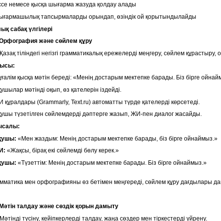
се немесе қысқа шығарма жазуда қолдау алады
ығармашылық тапсырмаларды орындап, өзіндік ой қорытындылайды
ық сабақ үлгілері
 Орфография және сөйлем құру
Қазақ тіліндегі негізгі грамматикалық ережелерді меңгеру, сөйлем құрастыру,
рысы:
ғалім қысқа мәтін береді: «Менің достарым мектепке барады. Біз бірге ойнай
ушылар мәтінді оқып, өз қателерін іздейді.
 құралдары (Grammarly, Text.ru) автоматты түрде қателерді көрсетеді.
ушы түзетілген сөйлемдерді дәптерге жазып, ЖИ-пен диалог жасайды.
ысалы:
қушы:
«Мен жаздым: Менің достарым мектепке барады, біз бірге ойнаймыз.»
И:
«Жақсы, бірақ екі сөйлемді бөлу керек.»
қушы:
«Түзеттім: Менің достарым мектепке барады. Біз бірге ойнаймыз.»
мматика мен орфографияны өз бетімен меңгереді, сөйлем құру дағдылары д
Мәтін талдау және сөздік қорын дамыту
Мәтінді түсіну, кейіпкерлерді талдау, жаңа сөздер мен тіркестерді үйрену.