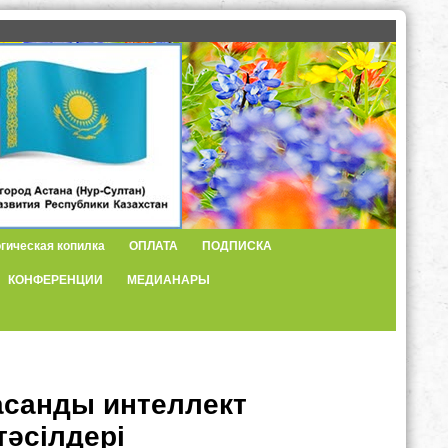
гическая копилка
ОПЛАТА
ПОДПИСКА
КОНФЕРЕНЦИИ
МЕДИАНАРЫ
жасанды интеллект
әсілдері