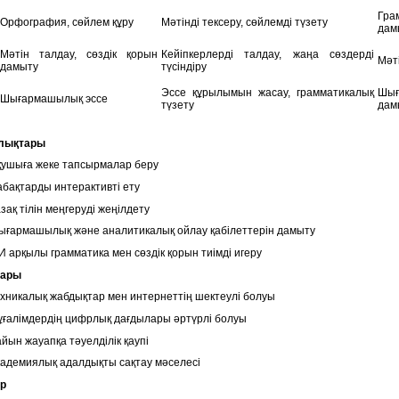
Гра
Орфография, сөйлем құру
Мәтінді тексеру, сөйлемді түзету
дам
Мәтін талдау, сөздік қорын
Кейіпкерлерді талдау, жаңа сөздерді
Мәті
дамыту
түсіндіру
Эссе құрылымын жасау, грамматикалық
Шығ
Шығармашылық эссе
түзету
дам
лықтары
қушыға жеке тапсырмалар беру
бақтарды интерактивті ету
зақ тілін меңгеруді жеңілдету
ығармашылық және аналитикалық ойлау қабілеттерін дамыту
 арқылы грамматика мен сөздік қорын тиімді игеру
тары
хникалық жабдықтар мен интернеттің шектеулі болуы
ғалімдердің цифрлық дағдылары әртүрлі болуы
йын жауапқа тәуелділік қаупі
адемиялық адалдықты сақтау мәселесі
р