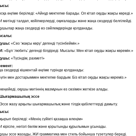
рысы:
сқа әңгіме беріледі: «Айнұр мектепке барады. Ол кітап оқуды жақсы көреді.»
 мәтінді талдап, кейіпкерлерді, оқиғаларды және жаңа сөздерді белгілейді.
ушылар жаңа сөздерді өз сөйлемдерінде қолданады.
ысалы:
қушы:
«Сөз ‘жақсы көру’ дегенді түсінбеймін.»
И:
«Бұл ‘любить’ дегенді білдіреді. Мысалы: Мен кітап оқуды жақсы көремін.»
қушы:
«Түсіндім, рахмет!»
лемент
:
а сөздерді кішкентай әңгіме түрінде қолданады:
үгін мен достарыммен мектепке бардым. Біз кітап оқуды жақсы көреміз.»
 кеңейеді, оқушы мәтіннің мазмұнын өз сөзімен жеткізе алады.
 Шығармашылық эссе
Эссе жазу арқылы шығармашылық және тілдік қабілеттерді дамыту.
рысы:
қырып беріледі: «Менің сүйікті қазақша өлеңім»
 кіріспе, негізгі бөлім және қорытынды құрылымын ұсынады.
ушы эссе жазады, ЖИ грамматика мен стиль бойынша түзетулер береді.