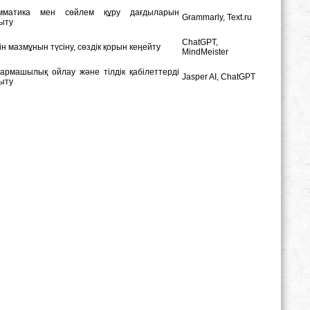
мматика мен сөйлем құру дағдыларын
Grammarly, Text.ru
ыту
ChatGPT,
н мазмұнын түсіну, сөздік қорын кеңейту
MindMeister
армашылық ойлау және тілдік қабілеттерді
Jasper AI, ChatGPT
ыту