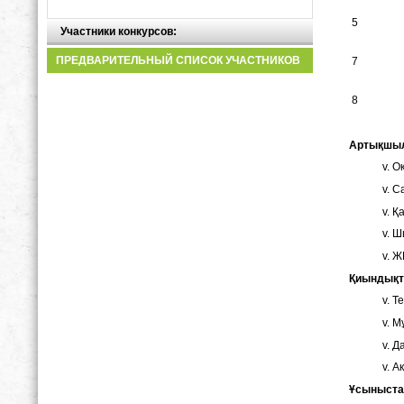
5
Участники конкурсов:
ПРЕДВАРИТЕЛЬНЫЙ СПИСОК УЧАСТНИКОВ
7
8
А
ртықшы
О
Са
Қа
Ш
ЖИ
Қ
иындық
Те
Мұ
Да
Ак
Ұ
сыныста