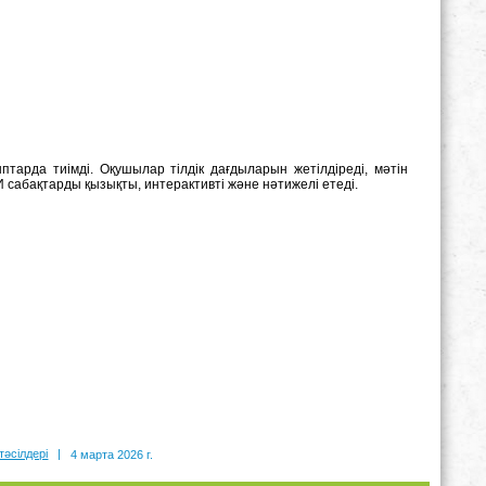
арда тиімді. Оқушылар тілдік дағдыларын жетілдіреді, мәтін
сабақтарды қызықты, интерактивті және нәтижелі етеді.
тәсілдері
|
4 марта 2026 г.