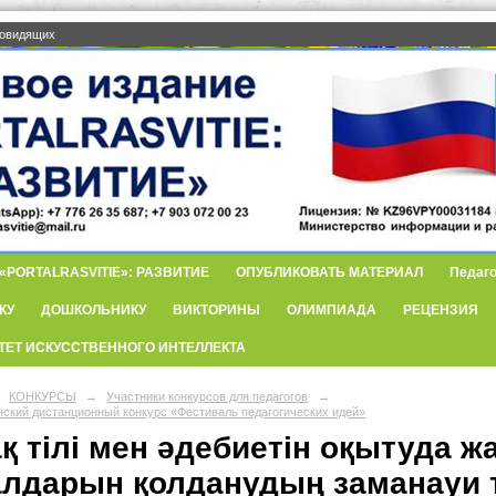
бовидящих
PORTALRASVITIE»: РАЗВИТИЕ
ОПУБЛИКОВАТЬ МАТЕРИАЛ
Педаго
КУ
ДОШКОЛЬНИКУ
ВИКТОРИНЫ
ОЛИМПИАДА
РЕЦЕНЗИЯ
ТЕТ ИСКУССТВЕННОГО ИНТЕЛЛЕКТА
КОНКУРСЫ
→
Участники конкурсов для педагогов
→
нский дистанционный конкурс «Фестиваль педагогических идей»
қ тілі мен әдебиетін оқытуда 
алдарын қолданудың заманауи т