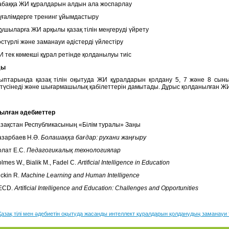
абаққа ЖИ құралдарын алдын ала жоспарлау
ғалімдерге тренинг ұйымдастыру
ушыларға ЖИ арқылы қазақ тілін меңгеруді үйрету
стүрлі және заманауи әдістерді үйлестіру
 тек көмекші құрал ретінде қолданылуы тиіс
ды
птарында қазақ тілін оқытуда ЖИ құралдарын қолдану 5, 7 және 8 сыныпт
түсінеді және шығармашылық қабілеттерін дамытады. Дұрыс қолданылған ЖИ 
ылған әдебиеттер
зақстан Республикасының «Білім туралы» Заңы
азарбаев Н.Ә.
Болашаққа бағдар: рухани жаңғыру
лат Е.С.
Педагогикалық технологиялар
lmes W., Bialik M., Fadel C.
Artificial Intelligence in Education
ckin R.
Machine Learning and Human Intelligence
ECD.
Artificial Intelligence and Education: Challenges and Opportunities
Қазақ тілі мен әдебиетін оқытуда жасанды интеллект құралдарын қолданудың заманауи 