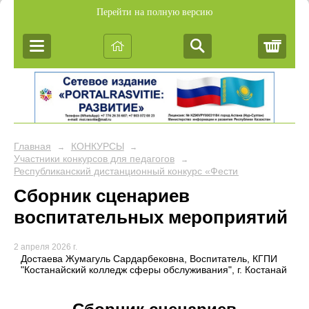
Перейти на полную версию
Корз
Главная
КОНКУРСЫ
→
→
Участники конкурсов для педагогов
→
Республиканский дистанционный конкурс «Фестиваль педагогич
Сборник сценариев
воспитательных мероприятий
2 апреля 2026 г.
Достаева Жумагуль Сардарбековна, Воспитатель, КГПИ
"Костанайский колледж сферы обслуживания", г. Костанай