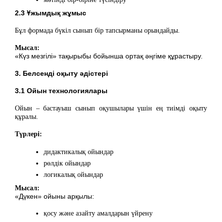
2.3 Ұжымдық жұмыс
Бұл формада бүкіл сынып бір тапсырманы орындайды.
Мысал:
«Күз мезгілі» тақырыбы бойынша ортақ әңгіме құрастыру.
3. Белсенді оқыту әдістері
3.1 Ойын технологиялары
Ойын – бастауыш сынып оқушылары үшін ең тиімді оқыту
құралы.
Түрлері:
дидактикалық ойындар
рөлдік ойындар
логикалық ойындар
Мысал:
«Дүкен» ойыны арқылы:
қосу және азайту амалдарын үйрену