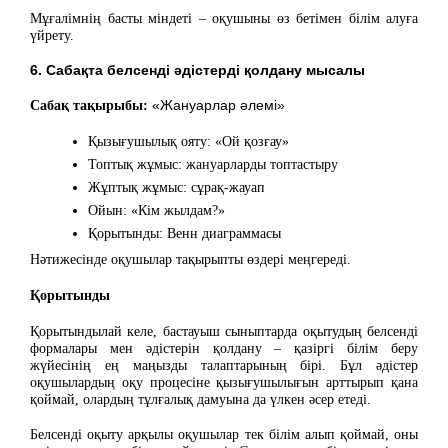
Мұғалімнің басты міндеті – оқушыны өз бетімен білім алуға
үйрету.
6. Сабақта белсенді әдістерді қолдану мысалы
Сабақ тақырыбы:
«Жануарлар әлемі»
Қызығушылық ояту: «Ой қозғау»
Топтық жұмыс: жануарларды топтастыру
Жұптық жұмыс: сұрақ-жауап
Ойын: «Кім жылдам?»
Қорытынды: Венн диаграммасы
Нәтижесінде оқушылар тақырыпты өздері меңгереді.
Қорытынды
Қорытындылай келе, бастауыш сыныптарда оқытудың белсенді
формалары мен әдістерін қолдану – қазіргі білім беру
жүйесінің ең маңызды талаптарының бірі. Бұл әдістер
оқушылардың оқу процесіне қызығушылығын арттырып қана
қоймай, олардың тұлғалық дамуына да үлкен әсер етеді.
Белсенді оқыту арқылы оқушылар тек білім алып қоймай, оны