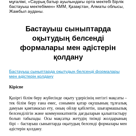
мұғалімі, «Саурық батыр ауылындағы орта мектебі Бірлік
бастауыш мектебімен» КММ, Қазақстан, Алматы облысы,
Жамбыл ауданы.
Бастауыш сыныптарда
оқытудың белсенді
формалары мен әдістерін
қолдану
Бастауыш сыныптарда оқытудың белсенді формалары
мен әдістерін қолдану
Кіріспе
Қазіргі білім беру жүйесінде оқыту үдерісінің негізгі мақсаты –
тек білім беру ғана емес, сонымен қатар оқушының тұлғалық
дамуын қамтамасыз ету, оның ойлау қабілетін, шығармашылық
белсенділігін және коммуникативтік дағдыларын қалыптастыру
болып табылады. Осы мақсатқа жетудің тиімді жолдарының
бірі – бастауыш сыныптарда оқытудың белсенді формалары мен
әдістерін қолдану.