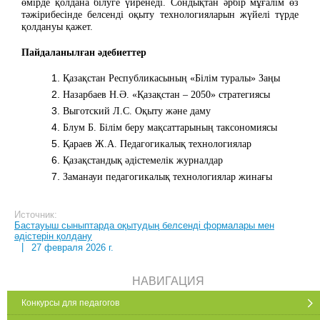
өмірде қолдана білуге үйренеді. Сондықтан әрбір мұғалім өз
тәжірибесінде белсенді оқыту технологияларын жүйелі түрде
қолдануы қажет.
Пайдаланылған әдебиеттер
Қазақстан Республикасының «Білім туралы» Заңы
Назарбаев Н.Ә. «Қазақстан – 2050» стратегиясы
Выготский Л.С. Оқыту және даму
Блум Б. Білім беру мақсаттарының таксономиясы
Қараев Ж.А. Педагогикалық технологиялар
Қазақстандық әдістемелік журналдар
Заманауи педагогикалық технологиялар жинағы
Источник:
Бастауыш сыныптарда оқытудың белсенді формалары мен
әдістерін қолдану
|
27 февраля 2026 г.
НАВИГАЦИЯ
Конкурсы для педагогов