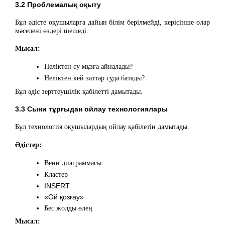
3.2 Проблемалық оқыту
Бұл әдісте оқушыларға дайын білім берілмейді, керісінше олар
мәселені өздері шешеді.
Мысал:
Неліктен су мұзға айналады?
Неліктен кей заттар суда батады?
Бұл әдіс зерттеушілік қабілетті дамытады.
3.3 Сыни тұрғыдан ойлау технологиялары
Бұл технология оқушылардың ойлау қабілетін дамытады.
Әдістер:
Венн диаграммасы
Кластер
INSERT
«Ой қозғау»
Бес жолды өлең
Мысал: