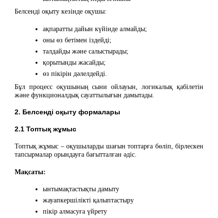
Белсенді оқыту кезінде оқушы:
ақпаратты дайын күйінде алмайды;
оны өз бетімен іздейді;
талдайды және салыстырады;
қорытынды жасайды;
өз пікірін дәлелдейді.
Бұл процесс оқушының сыни ойлауын, логикалық қабілетін
және функционалдық сауаттылығын дамытады.
2. Белсенді оқыту формалары
2.1 Топтық жұмыс
Топтық жұмыс – оқушыларды шағын топтарға бөліп, бірлескен
тапсырмалар орындауға бағытталған әдіс.
Мақсаты:
ынтымақтастықты дамыту
жауапкершілікті қалыптастыру
пікір алмасуға үйрету