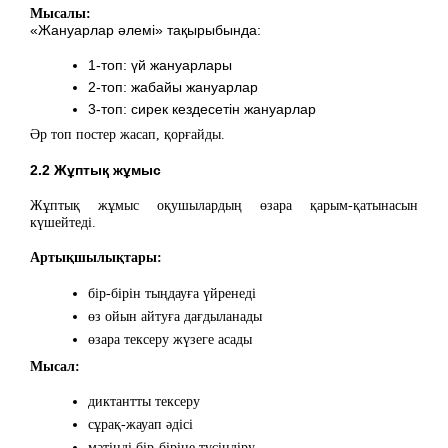
Мысалы:
«Жануарлар әлемі» тақырыбында:
1-топ: үй жануарлары
2-топ: жабайы жануарлар
3-топ: сирек кездесетін жануарлар
Әр топ постер жасап, қорғайды.
2.2 Жұптық жұмыс
Жұптық жұмыс оқушылардың өзара қарым-қатынасын
күшейтеді.
Артықшылықтары:
бір-бірін тыңдауға үйренеді
өз ойын айтуға дағдыланады
өзара тексеру жүзеге асады
Мысал:
диктантты тексеру
сұрақ-жауап әдісі
мәтінді бір-біріне түсіндіру