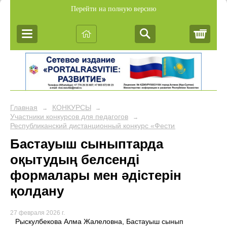
Перейти на полную версию
Корз
Главная
КОНКУРСЫ
→
→
Участники конкурсов для педагогов
→
Республиканский дистанционный конкурс «Фестиваль педагогич
Бастауыш сыныптарда
оқытудың белсенді
формалары мен әдістерін
қолдану
27 февраля 2026 г.
Рыскулбекова Алма Жалеловна, Бастауыш сынып