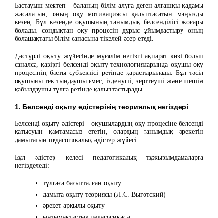
Бастауыш мектеп – баланың білім алуға деген алғашқы қадамы
жасалатын, оның оқу мотивациясы қалыптасатын маңызды
кезең. Бұл кезеңде оқушының танымдық белсенділігі жоғары
болады, сондықтан оқу процесін дұрыс ұйымдастыру оның
болашақтағы білім сапасына тікелей әсер етеді.
Дәстүрлі оқыту жүйесінде мұғалім негізгі ақпарат көзі болып
саналса, қазіргі белсенді оқыту технологияларында оқушы оқу
процесінің басты субъектісі ретінде қарастырылады. Бұл тәсіл
оқушыны тек тыңдаушы емес, ізденуші, зерттеуші және шешім
қабылдаушы тұлға ретінде қалыптастырады.
1. Белсенді оқыту әдістерінің теориялық негіздері
Белсенді оқыту әдістері – оқушылардың оқу процесіне белсенді
қатысуын қамтамасыз ететін, олардың танымдық әрекетін
дамытатын педагогикалық әдістер жүйесі.
Бұл әдістер келесі педагогикалық тұжырымдамаларға
негізделеді:
тұлғаға бағытталған оқыту
дамыта оқыту теориясы (Л.С. Выготский)
әрекет арқылы оқыту
ынтымақтастық педагогикасы