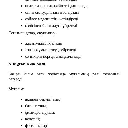
шығармашылық қабілетті дамытады
сыни ойлауды қалыптастырады
сөйлеу мәдениетін жетілдіреді
өздігінен білім алуға үйретеді
Сонымен қатар, оқушылар:
жауапкершілік алады
топта жұмыс істеуді үйренеді
өз пікірін қорғауға дағдыланады
5. Мұғалімнің рөлі
Қазіргі білім беру жүйесінде мұғалімнің рөлі түбегейлі
өзгереді.
Мұғалім:
ақпарат беруші емес;
бағыттаушы;
ұйымдастырушы;
кеңесші;
фасилитатор.