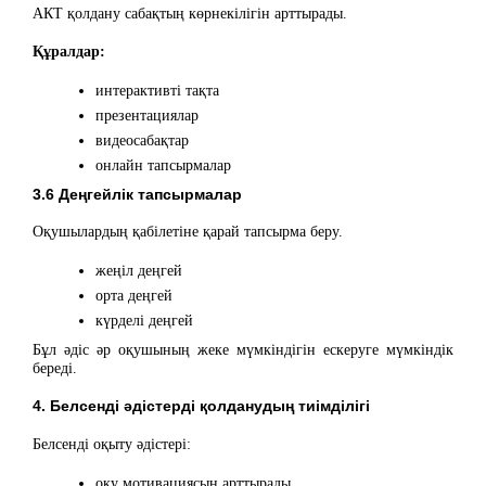
АКТ қолдану сабақтың көрнекілігін арттырады.
Құралдар:
интерактивті тақта
презентациялар
видеосабақтар
онлайн тапсырмалар
3.6 Деңгейлік тапсырмалар
Оқушылардың қабілетіне қарай тапсырма беру.
жеңіл деңгей
орта деңгей
күрделі деңгей
Бұл әдіс әр оқушының жеке мүмкіндігін ескеруге мүмкіндік
береді.
4. Белсенді әдістерді қолданудың тиімділігі
Белсенді оқыту әдістері:
оқу мотивациясын арттырады