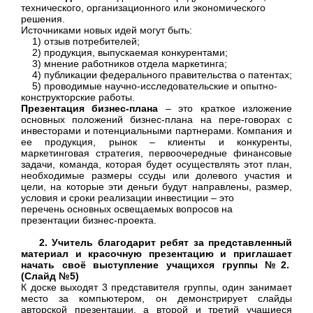
технического, организационного или экономического
решения.
Источниками новых идей могут быть:
1) отзыв потребителей;
2) продукция, выпускаемая конкурентами;
3) мнение работников отдела маркетинга;
4) публикации федерального правительства о патентах;
5) проводимые научно-исследовательские и опытно-
конструкторские работы.
Презентация бизнес-плана
– это краткое изложение
основных положений бизнес-плана на пере-говорах с
инвесторами и потенциальными партнерами. Компания и
ее продукция, рынок – клиенты и конкуренты,
маркетинговая стратегия, первоочередные финансовые
задачи, команда, которая будет осуществлять этот план,
необходимые размеры ссуды или долевого участия и
цели, на которые эти деньги будут направлены, размер,
условия и сроки реализации инвестиции – это
перечень основных освещаемых вопросов на
презентации бизнес-проекта.
2. Учитель благодарит ребят за представленный
материал и красочную презентацию и приглашает
начать своё выступление учащихся группы №2.
(Слайд №5)
К доске выходят 3 представителя группы, один занимает
место за компьютером, он демонстрирует слайды
авторской презентации, а второй и третий учащиеся