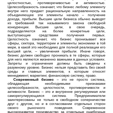
целостностью, противоречивостью и активностью.
Целесообразность означает, что бизнес любому элементу
внутри него придает рациональную направленность на
объединяющее эти элементы начало – получение
дохода, прибыли. Высшие цели бизнеса обычно выводят
из требований так называемого закона свободной
конкуренции. Высшие цели, в свою очередь,
подразделяются на более конкретные цели,
выступающие средствами получения первых.
Целостность означает, что бизнес пронизывает все
сферы, сектора, территории и элементы экономики в той
мере, в какой это необходимо для полной реализации его
высшей цели, – увеличения прибыли. Иначе говоря,
бизнес должен свободно проникать в те сферы, которые
для него являются жизненно важными в данных условиях.
Запреты и ограничения должны быть сведены к
разумному уровню. Бизнес нельзя представить без своей
среды и главных элементов, к которым относят
менеджмент, маркетинг, финансовую систему, право.
Современный бизнес
– это не просто система,
обладающая необходимыми признаками
целесообразности, целостности, противоречивости и
активности. Бизнес – это и внутренне регулируемая или
саморегулирующаяся система. Предприниматели
заинтересованы не только в свободном соперничестве
друг с другом, но и в согласовании отдельных сторон
своего рыночного поведения. Современное
высокоразвитое производство за отдельные ошибочные