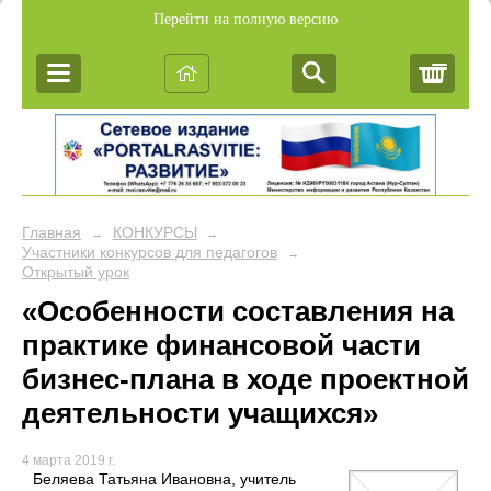
Перейти на полную версию
Корз
Главная
КОНКУРСЫ
→
→
Участники конкурсов для педагогов
→
Открытый урок
«Особенности составления на
практике финансовой части
бизнес-плана в ходе проектной
деятельности учащихся»
4 марта 2019 г.
Беляева Татьяна Ивановна, учитель