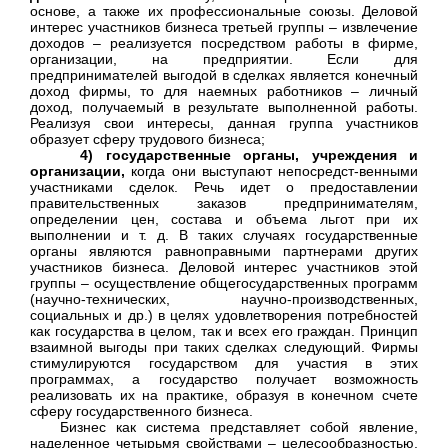
основе, а также их профессиональные союзы. Деловой
интерес участников бизнеса третьей группы – извлечение
доходов – реализуется посредством работы в фирме,
организации, на предприятии. Если для
предпринимателей выгодой в сделках является конечный
доход фирмы, то для наемных работников – личный
доход, получаемый в результате выполненной работы.
Реализуя свои интересы, данная группа участников
образует сферу трудового бизнеса;
4)
государственные органы, учреждения и
организации,
когда они выступают непосредст-венными
участниками сделок. Речь идет о предоставлении
правительственных заказов предпринимателям,
определении цен, состава и объема льгот при их
выполнении и т. д. В таких случаях государственные
органы являются равноправными партнерами других
участников бизнеса. Деловой интерес участников этой
группы – осуществление общегосударственных программ
(научно-технических, научно-производственных,
социальных и др.) в целях удовлетворения потребностей
как государства в целом, так и всех его граждан. Принцип
взаимной выгоды при таких сделках следующий. Фирмы
стимулируются государством для участия в этих
программах, а государство получает возможность
реализовать их на практике, образуя в конечном счете
сферу государственного бизнеса.
Бизнес как система представляет собой явление,
наделенное четырьмя свойствами – целесообразностью,