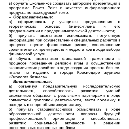
в) обучать школьников создавать авторские презентации в
программе Power Point в качестве информационного
продукта по исследуемой теме.
–
Образовательные:
а) сформировать у учащихся представления о
теоретических основах бизнес-плана и его
предназначении в предпринимательской деятельности;
б) приучать школьников использовать полученную
информацию при осуществлении специальных расчётов в
процессе оценки финансовых рисков, сопоставлении
сравнительных преимуществ и недостатков в ходе выбора
финансовой услуги;
в) обучать школьников финансовой грамотности в
процессе проведения деловой игры и осуществления
экономических расчётов в ходе создания проекта бизнес-
плана по изданию в городе Краснодаре журнала
«Экология бизнеса».
–
Воспитательные
:
а) организуя предварительную исследовательскую
деятельность, способствовать развитию умений
школьников общаться с реальными партнерами в ходе
совместной групповой деятельности, вести полемику и
находить в споре объективную истину;
б) приучать старшеклассников осмысливать в ходе
образовательной деятельности вопросы будущей
профессиональной ориентации и способствовать
развитию социальной активности в решении
повседневных жизненных проблем;