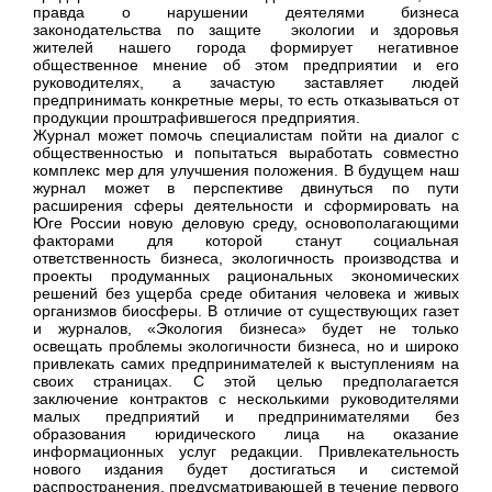
правда о нарушении деятелями бизнеса
законодательства по защите экологии и здоровья
жителей нашего города формирует негативное
общественное мнение об этом предприятии и его
руководителях, а зачастую заставляет людей
предпринимать конкретные меры, то есть отказываться от
продукции проштрафившегося предприятия.
Журнал может помочь специалистам пойти на диалог с
общественностью и попытаться выработать совместно
комплекс мер для улучшения положения. В будущем наш
журнал может в перспективе двинуться по пути
расширения сферы деятельности и сформировать на
Юге России новую деловую среду, основополагающими
факторами для которой станут социальная
ответственность бизнеса, экологичность производства и
проекты продуманных рациональных экономических
решений без ущерба среде обитания человека и живых
организмов биосферы. В отличие от существующих газет
и журналов, «Экология бизнеса» будет не только
освещать проблемы экологичности бизнеса, но и широко
привлекать самих предпринимателей к выступлениям на
своих страницах. С этой целью предполагается
заключение контрактов с несколькими руководителями
малых предприятий и предпринимателями без
образования юридического лица на оказание
информационных услуг редакции. Привлекательность
нового издания будет достигаться и системой
распространения, предусматривающей в течение первого