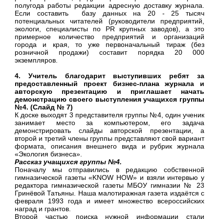
полугода работы редакции адресную доставку журнала.
Если составить базу данных на 20 - 25 тысяч
потенциальных читателей (руководители предприятий,
экологи, специалисты по PR крупных заводов), а это
примерное количество предприятий и организаций
города и края, то уже первоначальный тираж (без
розничной продажи) составит порядка 20 000
экземпляров.
4. Учитель благодарит выступивших ребят за
предоставленный проект бизнес-плана журнала и
авторскую презентацию и приглашает начать
демонстрацию своего выступления учащихся группы
№4. (Слайд № 7)
К доске выходят 3 представителя группы №4, один ученик
занимает место за компьютером, его задача
демонстрировать слайды авторской презентации, а
второй и третий члены группы представляют свой вариант
формата, описания внешнего вида и рубрик журнала
«Экология бизнеса».
Рассказ учащихся группы №4.
Поначалу мы отправились в редакцию собственной
гимназической газеты «KNOW HOW» и взяли интервью у
редактора гимназической газеты МБОУ гимназии № 23
Гринёвой Татьяны. Наша малотиражная газета издаётся с
февраля 1993 года и имеет множество всероссийских
наград и грантов.
Второй частью поиска нужной информации стали