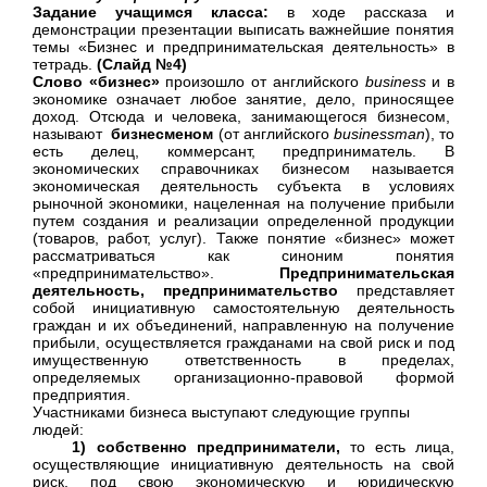
Задание учащимся класса:
в ходе рассказа и
демонстрации презентации выписать важнейшие понятия
темы «Бизнес и предпринимательская деятельность» в
тетрадь.
(Слайд №4)
Слово «бизнес»
произошло от английского
business
и в
экономике означает любое занятие, дело, приносящее
доход. Отсюда и человека, занимающегося бизнесом,
называют
бизнесменом
(от английского
businessman
), то
есть делец, коммерсант, предприниматель. В
экономических справочниках бизнесом называется
экономическая деятельность субъекта в условиях
рыночной экономики, нацеленная на получение прибыли
путем создания и реализации определенной продукции
(товаров, работ, услуг). Также понятие «бизнес» может
рассматриваться как синоним понятия
«предпринимательство».
Предпринимательская
деятельность, предпринимательство
представляет
собой инициативную самостоятельную деятельность
граждан и их объединений, направленную на получение
прибыли, осуществляется гражданами на свой риск и под
имущественную ответственность в пределах,
определяемых организационно-правовой формой
предприятия.
Участниками бизнеса выступают следующие группы
людей:
1) собственно предприниматели,
то есть лица,
осуществляющие инициативную деятельность на свой
риск, под свою экономическую и юридическую