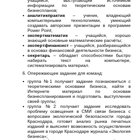
учащийся, выступающий источником
информации по теоретическим основам
бизнеспланов;
аналитикпрактик
– ученик, владеющий
компьютерными технологиями, умеющий
создавать авторские презентации в программе
Power Point;
экспертматематик
– учащийся, хорошо
знающий основные математические расчёты;
экспертфинансист
– учащийся, разбирающийся
в основах финансовой деятельности бизнеса;
секретарь
– обладает способностями быстро
набирать текст на компьютере,
систематизировать материал.
Опережающее задание для команд:
группа №1 получает задание познакомиться с
теоретическими основами бизнеса, найти в
Интернете материал по основам
бизнеспланирования и подготовить выступление
своей группы;
группа №2 получает задание исследовать
проблему освещения в СМИ связи бизнеса с
вопросами экологической безопасности города
Краснодара, готовит анализ рынка печатных
изданий и выясняет возможность осуществления
издания в городе Краснодаре журнала «Экология
бизнеса»;