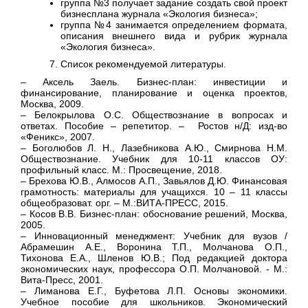
группа №3 получает задание создать свой проект
бизнесплана журнала «Экология бизнеса»;
группа №4 занимается определением формата,
описания внешнего вида и рубрик журнала
«Экология бизнеса».
Список рекомендуемой литературы.
– Аксель Заель. Бизнес-план: инвестиции и
финансирование, планирование и оценка проектов,
Москва, 2009.
– Белокрылова О.С. Обществознание в вопросах и
ответах. Пособие – репетитор. – Ростов н/Д: изд-во
«Феникс», 2007.
– Боголюбов Л. Н., Лазебникова А.Ю., Смирнова Н.М.
Обществознание. Учебник для 10-11 классов ОУ:
профильный класс. М.: Просвещение, 2018.
– Брехова Ю.В., Алмосов А.П., Завьялов Д.Ю. Финансовая
грамотность: материалы для учащихся. 10 – 11 классы
общеобразоват. орг. – М.:ВИТА-ПРЕСС, 2015.
– Косов В.В. Бизнес-план: обоснование решений, Москва,
2005.
– Инновационный менеджмент: Учебник для вузов /
Абрамешин А.Е., Воронина Т.П., Молчанова О.П.,
Тихонова Е.А., Шленов Ю.В.; Под редакцией доктора
экономических наук, профессора О.П. Молчановой. - М.:
Вита-Пресс, 2001.
– Лиманова Е.Г., Буфетова Л.П. Основы экономики.
Учебное пособие для школьников. Экономический