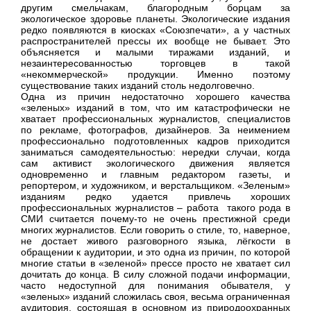
другим смельчакам, благородным борцам за
экологическое здоровье планеты. Экологические издания
редко появляются в киосках «Союзпечати», а у частных
распространителей прессы их вообще не бывает. Это
объясняется и малыми тиражами изданий, и
незаинтересованностью торговцев в такой
«некоммерческой» продукции. Именно поэтому
существование таких изданий столь недолговечно.
Одна из причин недостаточно хорошего качества
«зеленых» изданий в том, что им катастрофически не
хватает профессиональных журналистов, специалистов
по рекламе, фотографов, дизайнеров. За неимением
профессионально подготовленных кадров приходится
заниматься самодеятельностью: нередки случаи, когда
сам активист экологического движения является
одновременно и главным редактором газеты, и
репортером, и художником, и верстальщиком. «Зеленым»
изданиям редко удается привлечь хороших
профессиональных журналистов – работа такого рода в
СМИ считается почему-то не очень престижной среди
многих журналистов. Если говорить о стиле, то, наверное,
не достает живого разговорного языка, лёгкости в
обращении к аудитории, и это одна из причин, по которой
многие статьи в «зеленой» прессе просто не хватает сил
дочитать до конца. В силу сложной подачи информации,
часто недоступной для понимания обывателя, у
«зеленых» изданий сложилась своя, весьма ограниченная
аудитория, состоящая в основном из природоохранных