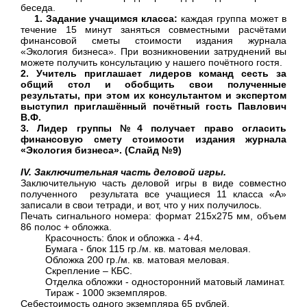
беседа.
1. Задание учащимся класса:
каждая группа может в
течение 15 минут заняться совместными расчётами
финансовой сметы стоимости издания журнала
«Экология бизнеса». При возникновении затруднений вы
можете получить консультацию у нашего почётного гостя.
2. Учитель приглашает лидеров команд сесть за
общий стол и обобщить свои полученные
результаты, при этом их консультантом и экспертом
выступил приглашённый почётный гость Павлович
В.Ф.
3. Лидер группы №4 получает право огласить
финансовую смету стоимости издания журнала
«Экология бизнеса». (Слайд №9)
IV. Заключительная часть деловой игры
.
Заключительную часть деловой игры в виде совместно
полученного результата все учащиеся 11 класса «А»
записали в свои тетради, и вот, что у них получилось.
Печать сигнального номера: формат 215x275 мм, объем
86 полос + обложка.
Красочность: блок и обложка - 4+4.
Бумага - блок 115 гр./м. кв. матовая меловая.
Обложка 200 гр./м. кв. матовая меловая.
Скрепление – КБС.
Отделка обложки - односторонний матовый ламинат.
Тираж - 1000 экземпляров.
Себестоимость одного экземпляра 65 рублей.