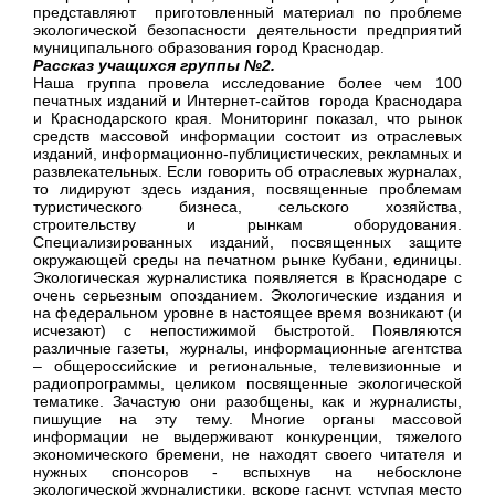
представляют приготовленный материал по проблеме
экологической безопасности деятельности предприятий
муниципального образования город Краснодар.
Рассказ учащихся группы №2.
Наша группа провела исследование более чем 100
печатных изданий и Интернет-сайтов города Краснодара
и Краснодарского края. Мониторинг показал, что рынок
средств массовой информации состоит из отраслевых
изданий, информационно-публицистических, рекламных и
развлекательных. Если говорить об отраслевых журналах,
то лидируют здесь издания, посвященные проблемам
туристического бизнеса, сельского хозяйства,
строительству и рынкам оборудования.
Специализированных изданий, посвященных защите
окружающей среды на печатном рынке Кубани, единицы.
Экологическая журналистика появляется в Краснодаре с
очень серьезным опозданием. Экологические издания и
на федеральном уровне в настоящее время возникают (и
исчезают) с непостижимой быстротой. Появляются
различные газеты, журналы, информационные агентства
– общероссийские и региональные, телевизионные и
радиопрограммы, целиком посвященные экологической
тематике. Зачастую они разобщены, как и журналисты,
пишущие на эту тему. Многие органы массовой
информации не выдерживают конкуренции, тяжелого
экономического бремени, не находят своего читателя и
нужных спонсоров - вспыхнув на небосклоне
экологической журналистики, вскоре гаснут, уступая место