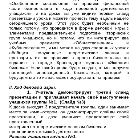
«Особенности составления на практике финансовой
части бизнес-плана в ходе проектной деятельности
учащихся», и на доске вы уже видите первый слайд
презентации урока и можете прочесть тему и цель нашего
сегодняшнего урока. Этот урок будет необычным не
только потому, что проводится в форме деловой игры с
элементами предварительной подготовки творческих
групп учащихся, но и потому, что он интегрирует два
учебных предмета: «Обществознание» и
«Кубановедение», и мы можем на двух спаренных уроках
обобщить полученные теоретические знания и
претворить их на практике в проект бизнес-плана по
изданию в городе Краснодаре журнала «Экология
бизнеса». Если такой проект будет создан, то мы получим
настоящий инновационный бизнес-план, который в
будущем кто-то из вас может осуществить на практике.
II. Ход деловой игры.
1. Учитель демонстрирует третий слайд
презентации и приглашает начать своё выступление
учащихся группы №1. (Слайд №3)
К доске выходят 3 представителя группы, один занимает
место за компьютером, он демонстрирует слайды своей
презентации, а двое учащихся представляют свой
приготовленный
материал по теоретическим основам бизнеса и
предпринимательской деятельности.
Рассказ учащихся группы №1.