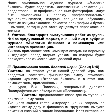
Наше оригинальное издание журнала «Экология
бизнеса» будет содержать качественные иллюстрации,
предоставленные профессиональным фотографом, могут
быть привлечены к проекту профессиональные
журналисты-экологи, которые специально обучались
системе защиты экологии. Качество полиграфии и бумаги
– высшее, сегодня для этого существует первоклассная
техника.
5. Учитель благодарит выступивших ребят из группы
№4 за придуманный формат, внешний вид и рубрики
журнала «Экология бизнеса» и показанную ими
интересную презентацию.
Учитель приглашает всем командам сходить на перемену
и отдохнуть перед вторым уроком, на котором будет
проходить практическая часть деловой игры.
III. Практическая часть деловой игры.
(Слайд №8)
Учитель:
на втором уроке нашей деловой игры нам
предстоит составить финансовую смету стоимости
издания журнала «Экология бизнеса» и в этом нам
поможет гость, приглашённый на
наш урок, В.Ф. Павлович, генеральный директор
Полиграфического объединения «Плехановец».
Учитель:
предоставляет слово для выступления
приглашённому гостю.
Учащиеся задают гостю интересующие их вопросы по
издательскому делу и финансовым трудностям выпуска
печатных изданий в городе Краснодаре. Идёт интересная