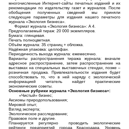
многочисленные Интернет-сайты печатных изданий и их
рекомендации по издательству газет и журналов. После
обобщения полученных сведений мы приняли
следующие параметры для издания нашего печатного
журнала «Экология бизнеса».
Формат журнала «Экология бизнеса»: А 4.
Предполагаемый тираж: 20 000 экземпляров.
Бумага: глянцевая.
Печать полноцветная.
Объём журнала: 35 страниц + обложка.
Надёжная упаковка: целлофан.
Периодичность выхода журнала: ежемесячно.
Варианты распространения тиража журнала: вначале
адресное распространение, затем распространение на
выставках на специальных выставочных стендах, позже –
розничная продажа. Привлекательности издания будет
способствовать то, что в ней наряду с экологической
информацией читатель найдет практические
экономические советы.
Основные рубрики журнала «Экология бизнеса»:
«Чистый» бизнес;
Аксиомы природопользования;
Мировой опыт;
Взгляд эксперта;
Экологическое расследование;
Правовое поле и другие.
Планируется регулярно проводить экологические
рейтинги предприятий города Краснодара. Уровень