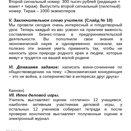
Второй сигнальный номер: 300 тысяч рублей (редакция +
макет + тираж). Выпустить второй сигнальный (пилотный)
номер. Тираж – 1000 экземпляров.
V. Заключительное слово учителя
.
(Слайд № 10)
Мы провели сегодня очень интересный и плодотворный
урок. Теперь каждый из вас усвоил на практике важность
составления бизнес-плана в предпринимательской
деятельности. Вы пополнили свои знания в
экономической науке и одновременно осознали, как
полезно эти знания уметь применять так, чтобы не
наносить урон природе родного края и людям, которые
живут и трудятся на вашей малой родине.
VI. Домашнее задание:
написать мини-сочинение по
обществоведению на тему: «Экономическая конкуренция
– это не война, а соперничество в интересах друг друга»
(Э
Каннан)
VII. Итог деловой игры
.
Учитель выставляет оценки «отлично» 12 учащимся,
наиболее активным участникам деловой игры, у
остальных 12 учеников собирает тетради и после
проверки конспектов выставляет полученные оценки в
электронный журнал.
Источник: