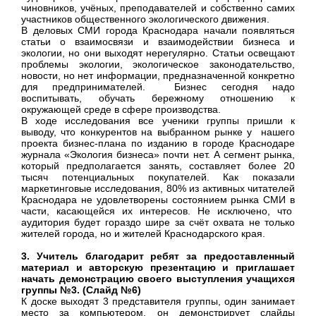
чиновников, учёных, преподавателей и собственно самих
участников общественного экологического движения.
В деловых СМИ города Краснодара начали появляться
статьи о взаимосвязи и взаимодействии бизнеса и
экологии, но они выходят нерегулярно. Статьи освещают
проблемы экологии, экологическое законодательство,
новости, но нет информации, предназначенной конкретно
для предпринимателей. Бизнес сегодня надо
воспитывать, обучать бережному отношению к
окружающей среде в сфере производства.
В ходе исследования все ученики группы пришли к
выводу, что конкурентов на выбранном рынке у нашего
проекта бизнес-плана по изданию в городе Краснодаре
журнала «Экология бизнеса» почти нет. А сегмент рынка,
который предполагается занять, составляет более 20
тысяч потенциальных покупателей. Как показали
маркетинговые исследования, 80% из активных читателей
Краснодара не удовлетворены состоянием рынка СМИ в
части, касающейся их интересов. Не исключено, что
аудитория будет гораздо шире за счёт охвата не только
жителей города, но и жителей Краснодарского края.
3. Учитель благодарит ребят за предоставленный
материал и авторскую презентацию и приглашает
начать демонстрацию своего выступления учащихся
группы №3. (Слайд №6)
К доске выходят 3 представителя группы, один занимает
место за компьютером, он демонстрирует слайды