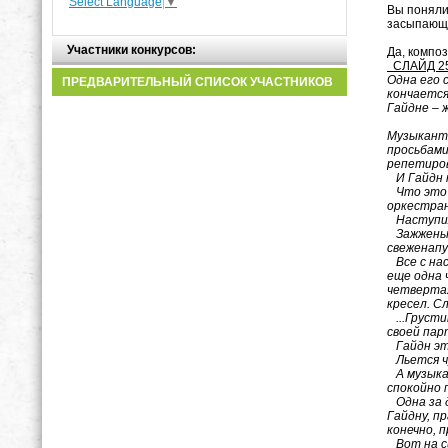
Select Language
▼
Вы поняли
засыпающу
Участники конкурсов:
Да, компо
СЛАЙД 2
Одна его 
ПРЕДВАРИТЕЛЬНЫЙ СПИСОК УЧАСТНИКОВ
кончается
Гайдне – 
Музыканта
просьбами
репетиров
И Гайдн 
Что это з
оркестран
Наступил 
Зажжены с
свеженапу
Все с нас
еще одна 
четвертая
кресел. С
...Грусти
своей пар
Гайдн это
Льется чу
А музыка 
спокойно 
Одна за д
Гайдну, пр
конечно, 
Вот на сц