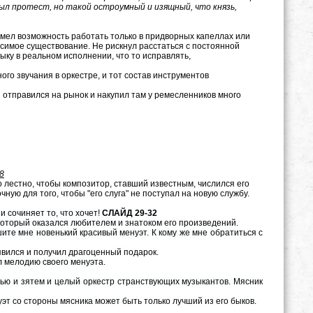
ыл протест, но такой остроумный и изящный, что князь,
имел возможность работать только в придворных капеллах или
симое существование. Не рискнул расстаться с постоянной
ыку в реальном исполнении, что то исправлять,
го звучания в оркестре, и тот состав инструментов
н отправился на рынок и накупил там у ремесленников много
8
о лестно, чтобы композитор, ставший известным, числился его
ую для того, чтобы "его слуга" не поступал на новую службу.
и сочиняет то, что хочет!
СЛАЙД 29-32
который оказался любителем и знатоком его произведений.
те мне новенький красивый менуэт. К кому же мне обратиться с
явился и получил драгоценный подарок.
л мелодию своего менуэта.
рью и зятем и целый оркестр странствующих музыкантов. Мясник
т со стороны мясника может быть только лучший из его быков.