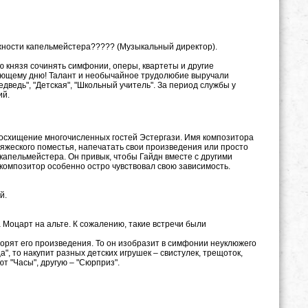
ности капельмейстера????? (Музыкальный директор).
ю князя сочинять симфонии, оперы, квартеты и другие
дующему дню! Талант и необычайное трудолюбие выручали
дведь", "Детская", "Школьный учитель". За период службы у
ий.
восхищение многочисленных гостей Эстергази. Имя композитора
няжеского поместья, напечатать свои произведения или просто
" капельмейстера. Он привык, чтобы Гайдн вместе с другими
композитор особенно остро чувствовал свою зависимость.
й.
 Моцарт на альте. К сожалению, такие встречи были
ворят его произведения. То он изобразит в симфонии неуклюжего
", то накупит разных детских игрушек – свистулек, трещоток,
т "Часы", другую – "Сюрприз".