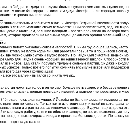
самого Гайдна, от дяди он получал больше тумаков, чем лакомых кусочков, но 
атыни. А позже благодаря знакомствам дяди, Йозеф попал в хоровую капеллу
льчиков с красивыми голосами..
ло знаменательным событием в жизни Йозефа. Ведь иной возможности
рила 8 летнего мальчика своим величественным великолепием, ведь он выро
ами, дома с балконам, большие площади – все это произвело на Йозефа пот
ем, которое произвели на мальчика звуки церковного органа! Маленький Гайд
9
ган
еньких певчих оказалась совсем непростой. С ними грубо обращались, част
ями, к тому же плохо кормили. Они работали по12, а то и по16 часов в сутки
ах, где можно было сытно и вкусно поесть. Но Гайдн был счастлив, ведь он 
оре было для Гайдна очень хорошей, но единственной школой. Способности 
ал все новое. Ему стали поручать трудные сольные партии. Он даже находил 
ых успехов. Только вот его попытки сочинять музыку не встречали поддержки
ля всего два урока композиции!
на все это мальчик пытался сочинять музыку.
10
йдна стал ломаться голос и он не смог больше петь в хоре, его бесцеремонно
оятельная жизнь, полная невзгод и лишений, а главное - непрерывного и упо
ЙД 11
1749 года он оказался на улице. У Йозефа не было ни дома, ни имущества, ни
о приятеля по капелле. Так как никто из столичных учителей не хотел давать
панные книги и играя на развалившемся клавикорде. Будучи нищим, дрожа от 
йти кое-какую работу, хотя и не обеспечивавшую, но все же позволявшую не у
 на праздничных вечерах, а иногда и просто на больших дорогах. По заказу о
оната-партита до мажор