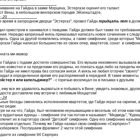
ЛАЙД 15
нимание на Гайдна в замке Морцина, Эстергази оценил его талант.
от Вены, в небольшом венгерском городке Эйзенштадте,
- 20
е время в загородном дворце "Эстергаз", провел Гайдн
тридцать лет
в долж
дил оркестром и занимался с певцами. Гайдн должен был также по требовани
ния. Нередко капризный князь приказывал написать новое сочинение к сле
десь. Одна за другой появлялись оперы, а также симфонии, среди которых "Ме
ергази Гайдн написал большинство из своих опер, квартетов, сонат и симфон
оната ми-мажор
о Гайдна с годами достигло совершенства. Его музыка неизменно вызывала 
око известно и за пределами его родины, но поехать куда-либо за пределы к
х Гайдн не имел права без согласия князя. А князь не любил отлучек "своего
жидал в определенное время его распоряжений в передней. В такие моменты 
ейстер я или капельдинер?"
- с горечью восклицал он в письмах к друзьям.
 ему все же удавалось вырваться и побывать в Вене, увидеть знакомых, друзе
адости доставляли ему встречи с любимым Моцартом!
- 24
ьные беседы сменялись исполнением квартетов, где Гайдн играл на скрипке, а
но редки.
тря ни на что, Гайдн, был человеком неунывающим и веселым, об этом нам го
о кудахтанье курицы – симфонии эти так потом и называют: "Медведь", "Курица
ключит их в партитуру своей "Детской" симфонии. Одну его симфонию называю
погорим отдельно. Почему же Гайдн назвал свою симфонию «Сюрприз»?
азберемся. Послушаем фрагмент 2 части этой симфонии.
нданте из симфонии 94 Сюрприз