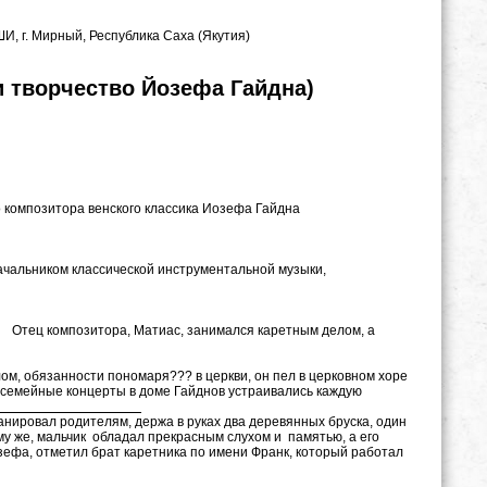
, г. Мирный, Республика Саха (Якутия)
и творчество Йозефа Гайдна)
го композитора венского классика Иозефа Гайдна
ачальником классической инструментальной музыки,
омпозитора, Матиас, занимался каретным делом, а
ом, обязанности пономаря??? в церкви, он пел в церковном хоре
 и семейные концерты в доме Гайднов устраивались каждую
анировал родителям, держа в руках два деревянных бруска, один
ому же, мальчик обладал прекрасным слухом и памятью, а его
зефа, отметил брат каретника по имени Франк, который работал