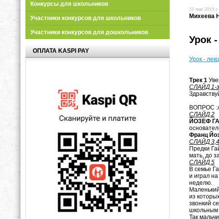
Конкурсы для школьников
31 мая 2019 г.
Михеева 
Участники конкурсов для школьников
Участники конкурсов для дошкольников
Урок 
ОПЛАТА KASPI PAY
Урок - ле
Трек 1
Уве
СЛАЙД 1-
Здравству
ВОПРОС :А
СЛАЙД 2
ЙОЗЕФ
Г
основател
Франц Йо
СЛАЙД 3,
Предки Г
мать, до з
СЛАЙД 5
В семье Г
и играл н
не
Маленький
из которых
звонкий с
школьным 
Так мальч