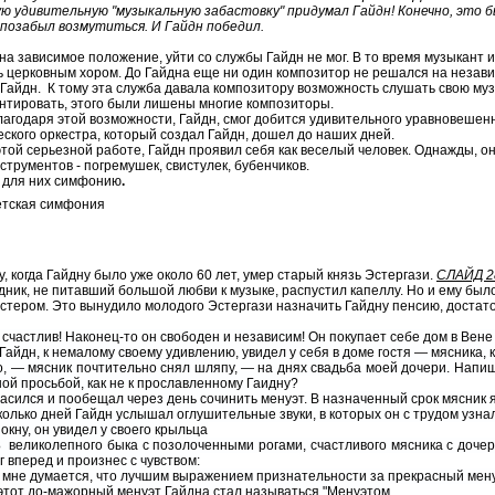
 удивительную "музыкальную забастовку" придумал Гайдн! Конечно, это б
 позабыл возмутиться. И Гайдн победил.
на зависимое положение, уйти со службы Гайдн не мог. В то время музыкант 
ь церковным хором. До Гайдна еще ни один композитор не решался на незави
 Гайдн. К тому эта служба давала композитору возможность слушать свою муз
нтировать, этого были лишены многие композиторы.
агодаря этой возможности, Гайдн, смог добится удивительного уравновешенно
ского оркестра, который создал Гайдн, дошел до наших дней.
этой серьезной работе, Гайдн проявил себя как веселый человек. Однажды, о
струментов - погремушек, свистулек, бубенчиков.
 для них симфонию
.
етская симфония
у, когда Гайдну было уже около 60 лет, умер старый князь Эстергази.
СЛАЙД 2
дник, не питавший большой любви к музыке, распустил капеллу. Но и ему был
тером. Это вынудило молодого Эстергази назначить Гайдну пенсию, достаточн
счастлив! Наконец-то он свободен и независим! Он покупает себе дом в Вене 
айдн, к немалому своему удивлению, увидел у себя в доме гостя — мясника, 
, — мясник почтительно снял шляпу, — на днях свадьба моей дочери. Напиши
ной просьбой, как не к прославленному Гаидну?
ласился и пообещал через день сочинить менуэт. В назначенный срок мясник 
колько дней Гайдн услышал оглушительные звуки, в которых он с трудом узна
окну, он увидел у своего крыльца
3
великолепного быка с позолоченными рогами, счастливого мясника с доче
 вперед и произнес с чувством:
 мне думается, что лучшим выражением признательности за прекрасный менуэ
 этот до-мажорный менуэт Гайдна стал называться "Менуэтом