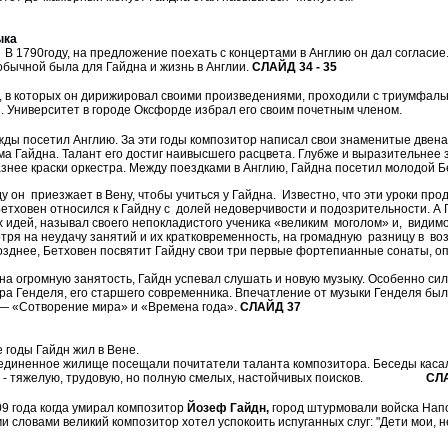
ыка
у, на предложение поехать с концертами в Англию он дал согласие. С
еобычной была для Гайдна и жизнь в Англии.
СЛАЙД 34 - 35
 в которых он дирижировал своими произведениями, проходили с триумфаль
и. Университет в городе Оксфорде избрал его своим почетным членом.
жды посетил Англию. За эти годы композитор написал свои знаменитые две
а Гайдна. Талант его достиг наивысшего расцвета. Глубже и выразительнее з
знее краски оркестра. Между поездками в Англию, Гайдна посетил молодой Б
ду он приезжает в Вену, чтобы учиться у Гайдна. Известно, что эти уроки про
 Бетховен относился к Гайдну с долей недоверчивости и подозрительности. А
х идей, называл своего непокладистого ученика «великим моголом» и, видимо
отря на неудачу занятий и их кратковременность, на громадную разницу в во
позднее, Бетховен посвятит Гайдну свои три первые фортепианные сонаты, оп
на огромную занятость, Гайдн успевал слушать и новую музыку. Особенно си
ра Генделя, его старшего современника. Впечатление от музыки Генделя было 
— «Сотворение мира» и «Времена года».
СЛАЙД 37
 годы Гайдн жил в Вене.
единенное жилище посещали почитатели таланта композитора. Беседы каса
ь - тяжелую, трудовую, но полную смелых, настойчивых поисков.
СЛ
09 года когда умирал композитор
Йозеф Гайдн,
город штурмовали войска Напо
 словами великий композитор хотел успокоить испуганных слуг: "Дети мои, не 