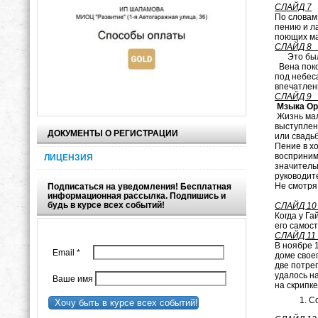
СЛАЙД 7
По словам 
пению и л
поющих ма
СЛАЙД 8
Это бы
Вена поко
под небес
впечатлени
СЛАЙД 
Мзыка Ор
Жизнь мал
выступлени
ДОКУМЕНТЫ О РЕГИСТРАЦИИ
или свадьб
Пение в х
восприним
ЛИЦЕНЗИЯ
значительн
руководите
Не смотря 
Подписаться на уведомления! Бесплатная
информационная рассылка. Подпишись и
будь в курсе всех событий!
СЛАЙД 
Когда у Га
его самост
СЛА
В ноябре 
Email
*
доме своег
две потре
удалось на
Ваше имя
на скрипке
С
Хочу быть в курсе всех событий!