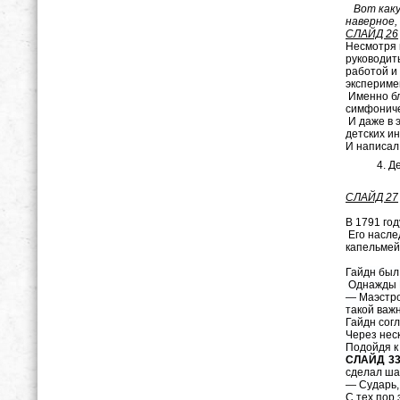
Вот какую
наверное,
СЛАЙД 26
Несмотря 
руководит
работой и
экспериме
Именно бл
симфониче
И даже в 
детских ин
И написал
Д
СЛАЙД 27
В 1791 год
Его насле
капельмейс
Гайдн был 
Однажды Г
— Маэстро
такой важ
Гайдн сог
Через нес
Подойдя к 
СЛАЙД 3
сделал шаг
— Сударь,
С тех пор