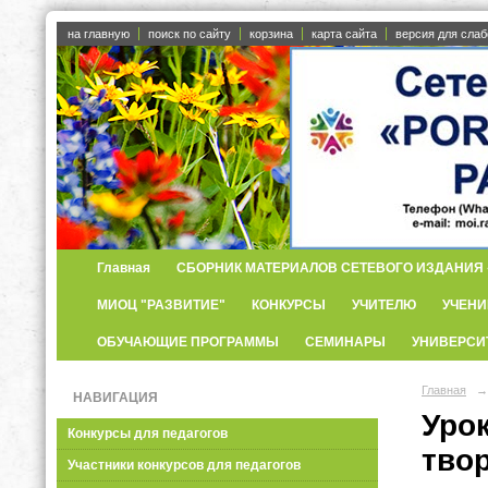
на главную
поиск по сайту
корзина
карта сайта
версия для сла
Главная
СБОРНИК МАТЕРИАЛОВ СЕТЕВОГО ИЗДАНИЯ «
МИОЦ "РАЗВИТИЕ"
КОНКУРСЫ
УЧИТЕЛЮ
УЧЕНИ
ОБУЧАЮЩИЕ ПРОГРАММЫ
СЕМИНАРЫ
УНИВЕРСИ
Главная
→
НАВИГАЦИЯ
Урок
Конкурсы для педагогов
тво
Участники конкурсов для педагогов