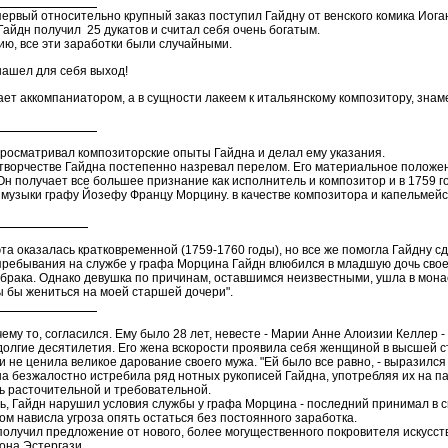
относительно крупный заказ поступил Гайдну от венского комика Иоганно
Гайдн получил 25 дукатов и считал себя очень богатым.
ию, все эти заработки были случайными.
нашел для себя выход!
ает аккомпаниатором, а в сущности лакеем к итальянскому композитору, знам
росматривал композиторские опыты Гайдна и делал ему указания.
 творчестве Гайдна постепенно назревал перелом. Его материальное положе
Он получает все большее признание как исполнитель и композитор и в 1759 го
музыки графу Йозефу Францу Морцину. в качестве композитора и капельмейсте
та оказалась кратковременной (1759-1760 годы), но все же помогла Гайдну с
пребывания на службе у графа Морцина Гайдн влюбился в младшую дочь своег
брака. Однако девушка по причинам, оставшимся неизвестными, ушла в монаст
 бы жениться на моей старшей дочери".
ему то, согласился. Ему было 28 лет, невесте - Марии Анне Алоизии Келлер - 
долгие десятилетия. Его жена вскорости проявила себя женщиной в высшей с
 не ценила великое дарование своего мужа. "Ей было все равно, - выразился Г
а безжалостно истребила ряд нотных рукописей Гайдна, употребляя их на па
ь расточительной и требовательной.
, Гайдн нарушил условия службы у графа Морцина - последний принимал в с
ом нависла угроза опять остаться без постоянного заработка.
получил предложение от нового, более могущественного покровителя искусств 
 Антона Эстергази.