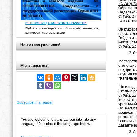
С
Обратив в
Недалеко 
СЛАЙД 17 
а в летне
СЕТЕВОЕ ИЗДАНИЕ "PORTALRASVITIE"
Публикация материалов публикаций, семинаров,
Он руково
конкурсов, мастер-классов
произведе
Гайдна и з
князя Эст
Новостная рассылка!
СЛАЙД 21
С
Мастерств
стало шир
Мы в соцсетях!
подарить и
слугами о
"Капельм
Но иногда,
Сколько р
СЛАЙД 22 
Увлекател
Subscribe in a reader
чрезвычай
Но, несмо
медведя, т
рожков и в
You are welcome to translate our site into any
О ней мы 
language! Just chose the language below!
Давайте р
А