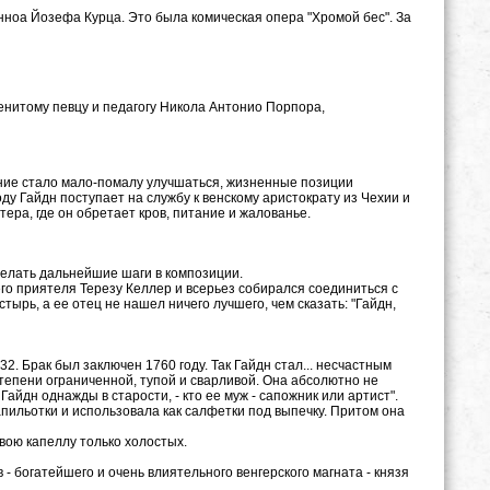
а Йозефа Курца. Это была комическая опера "Хромой бес". За
енитому певцу и педагогу Никола Антонио Порпора,
ние стало мало-помалу улучшаться, жизненные позиции
ду Гайдн поступает на службу к венскому аристократу из Чехии и
ра, где он обретает кров, питание и жалованье.
делать дальнейшие шаги в композиции.
о приятеля Терезу Келлер и всерьез собирался соединиться с
ырь, а ее отец не нашел ничего лучшего, чем сказать: "Гайдн,
32. Брак был заключен 1760 году. Так Гайдн стал... несчастным
тепени ограниченной, тупой и сварливой. Она абсолютно не
айдн однажды в старости, - кто ее муж - сапожник или артист".
пильотки и использовала как салфетки под выпечку. Притом она
вою капеллу только холостых.
- богатейшего и очень влиятельного венгерского магната - князя