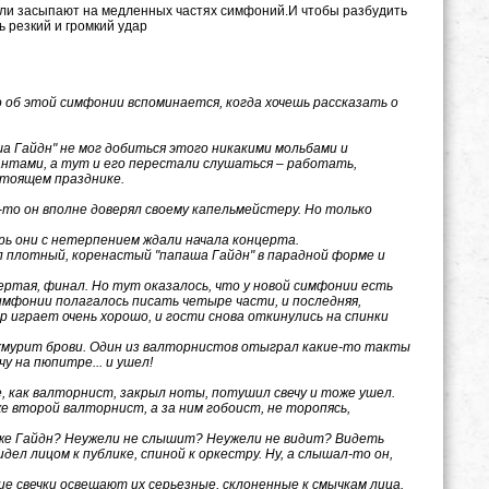
атели засыпают на медленных частях симфоний.И чтобы разбудить
 резкий и громкий удар
о об этой симфонии вспоминается, когда хочешь рассказать о
ша Гайдн" не мог добиться этого никакими мольбами и
антами, а тут и его перестали слушаться – работать,
стоящем празднике.
м-то он вполне доверял своему капельмейстеру. Но только
рь они с нетерпением ждали начала концерта.
плотный, коренастый "папаша Гайдн" в парадной форме и
вертая, финал. Но тут оказалось, что у новой симфонии есть
симфонии полагалось писать четыре части, и последняя,
 играет очень хорошо, и гости снова откинулись на спинки
о хмурит брови. Один из валторнистов отыграл какие-то такты
у на пюпитре... и ушел!
 как валторнист, закрыл ноты, потушил свечу и тоже ушел.
 второй валторнист, а за ним гобоист, не торопясь,
о же Гайдн? Неужели не слышит? Неужели не видит? Видеть
идел лицом к публике, спиной к оркестру. Ну, а слышал-то он,
ие свечки освещают их серьезные, склоненные к смычкам лица.