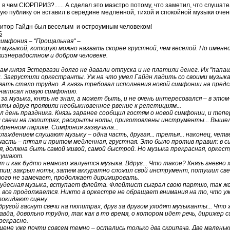
 в чем СЮРПРИЗ?...... А сделал это маэстро потому, что заметил, что слуш
ю публику он вставил в середине медленной, тихой и спокойной музыки очень
зитор Гайдн был веселым и остроумным человеком!
5
симфония – "Прощальная" –
 музыкой, которую можно назвать скорее грустной, чем веселой. Но именн
жизнерадостном и добром человеке.
м князя Эстергази долго не давали отпуска и не платили денег. Их "папа
. Загрустили оркестранты. Уж на что умел Гайдн ладить со своими музык
ать стало трудно. А князь требовал исполнения новой симфонии на пред
написал новую симфонию.
а музыка, князь не знал, а может быть, и не очень интересовался – в это
ты вдруг проявили необыкновенное рвение к репетициям...
день праздника. Князь заранее сообщил гостям о новой симфонии, и тепе
вечи на пюпитрах, раскрыты ноты, приготовлены инструменты... Вышел 
дренном парике. Симфония зазвучала...
лаждением слушают музыку – одна часть, другая... третья... наконец, чет
часть – пятая и притом медленная, грустная. Это было против правил: в 
, должна быть самой живой, самой быстрой. Но музыка прекрасная, оркестр
лушают.
т и как будто немного жалуется музыка. Вдруг... Что такое? Князь гневн
тии; закрыл ноты, затем аккуратно сложил свой инструмент, потушил свеч
го не замечает, продолжает дирижировать.
десная музыка, вступает флейта. Флейтист сыграл свою партию, так же,
все продолжается. Никто в оркестре не обращает внимания на то, что уже
покидают сцену.
ругой гаснут свечи на пюпитрах, друг за другом уходят музыканты... Чт
авда, довольно трудно, так как в то время, о котором идет речь, дирижер с
прекрасно.
ене уже почти совсем темно – остались только два скрипача. Две маленьк