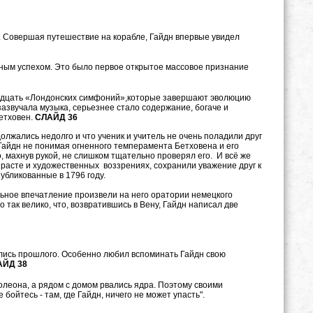
овершая путешествие на корабле, Гайдн впервые увидел
ным успехом. Это было первое открытое массовое признание
надцать «Лондонских симфоний»,которые завершают эволюцию
азвучала музыка, серьезнее стало содержание, богаче и
етховен.
СЛАЙД 36
должались недолго и что ученик и учитель не очень поладили друг
 Гайдн не понимая огненного темперамента Бетховена и его
, махнув рукой, не слишком тщательно проверял его. И всё же
зрасте и художественных воззрениях, сохранили уважение друг к
убликованные в 1796 году.
льное впечатление произвели на него оратории немецкого
так велико, что, возвратившись в Вену, Гайдн написал две
лись прошлого. Особенно любил вспоминать Гайдн свою
АЙД 38
леона, а рядом с домом рвались ядра. Поэтому своими
бойтесь - там, где Гайдн, ничего не может упасть".