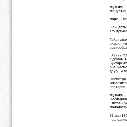
Музыка
Менуэт-б
В 1790год
море. . Н
Концерты,
его музык
Гайдн два
симфонизм
разнообра
В 1792 го
с другом.
бунтарски
оба, несм
другу. И 
Несмотря 
композито
оратории 
Музыка
Последние
Тихое и у
молодост
31 мая 18
последними