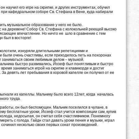
он научил его игре на скрипке, и других инструментах, обучил
 при кафедральном соборе Св. Стефана в Вене, куда набирали
 получить музыкальное образование у него не было.
с на деревене! Собор Св. Стефана с колокольней реющей высоко
рясающее впечатление. Но ничто не шло в сравнение с тем
н был в восторге!
о колотили, изнуряли длительными репетициями и
, и были очень счастливы, если приходилось петь на похоронах
мог заниматься своим любимым делом – музыкой.
мальчика быстро развивались, Йозеф был понятливым и быстро
время заниматься игрой на скрипке и клавикорде и достиг
. За девять лет пребывания в хоровой капелле он получил от ее
 выгнали из капеллы. Мальчику было всего 12лет, когда началась
рного труда.
 работы, он был беспомощен. Мальчик поселился в чулане, в
 ему бесплатные уроки, Йозеф стал учится композиции сам, купив
холода, недосыпая, он считал себя счастливчиком. Понемногу
мереть с голода. Гайдн стал давать уроки пения и музыки, играл
н сочинил несколько своих первых сонат произведений.