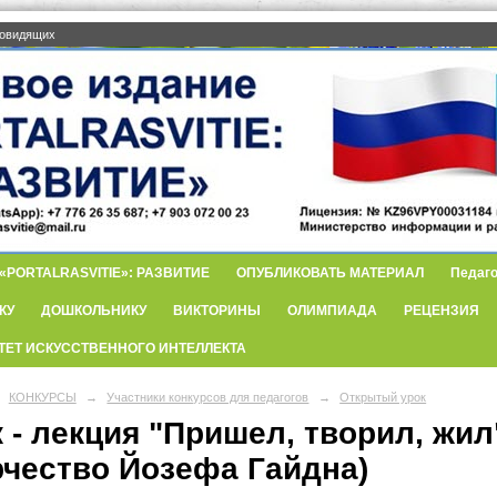
бовидящих
PORTALRASVITIE»: РАЗВИТИЕ
ОПУБЛИКОВАТЬ МАТЕРИАЛ
Педаго
КУ
ДОШКОЛЬНИКУ
ВИКТОРИНЫ
ОЛИМПИАДА
РЕЦЕНЗИЯ
ТЕТ ИСКУССТВЕННОГО ИНТЕЛЛЕКТА
КОНКУРСЫ
→
Участники конкурсов для педагогов
→
Открытый урок
 - лекция "Пришел, творил, жил
рчество Йозефа Гайдна)