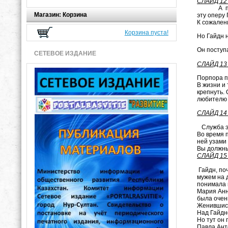
СЛАЙД 12
А первый 
Магазин: Корзина
эту оперу 
К сожален
Корзина пуста!
Но Гайдн 
Он поступ
СЕТЕВОЕ ИЗДАНИЕ
СЛАЙД 13
Порпора п
В жизни и
крепнуть. 
любителю 
СЛАЙД 14
Служба э
Во время 
ней узами 
Вы должны
СЛАЙД 15
Гайдн, поч
мужем на 
понимала и
Мария Анн
была очен
Женившись
Над Гайдн
Но тут он 
Павла