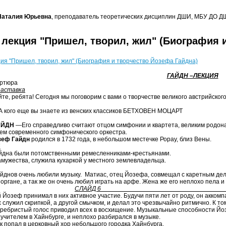
Наталия Юрьевна
, преподаватель теоретических дисциплин ДШИ, МБУ ДО ДШИ
- лекция "Пришел, творил, жил" (Биография 
кция "Пришел, творил, жил" (Биография и творчество Йозефа Гайдна)
ГАЙДН –ЛЕКЦИЯ
ртюра
заставка
йте, ребята! Сегодня мы поговорим с вами о творчестве великого австрийско
 кого еще вы знаете из венских классиков БЕТХОВЕН МОЦАРТ
АЙДН
—Его справедливо считают отцом симфонии и квартета, великим родон
ем современного симфонического оркестра.
зеф Гайдн
родился в 1732 года, в небольшом местечке Рорау, близ Вены.
4
айдна были потомственными ремесленниками-крестьянами. Отец к
амужества, служила кухаркой у местного землевладельца.
айднов очень любили музыку. Матиас, отец Йозефа, совмещал с каретным дел
а органе, а так же он очень любил играть на арфе. Жена же его неплохо пела
делю.
СЛАЙД 6
 Йозеф принимал в них активное участие. Будучи пяти лет от роду, он аккомп
 служил скрипкой, а другой смычком, и делал это чрезвычайно ритмично. К т
еребристый голос приводил всех в восхищение. Музыкальные способности Йо
учителем в Хайнбурге, и неплохо разбирался в музыке.
ик попал в церковный хор небольшого городка Хайнбурга,