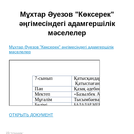
Мұхтар Әуезов "Көксерек"
әңгімесіндегі адамгершілік
мәселелер
Мұхтар Әуезов "Көксерек" әңгімесіндегі адамгершілік
мәселелер
ОТКРЫТЬ ДОКУМЕНТ
Источник: