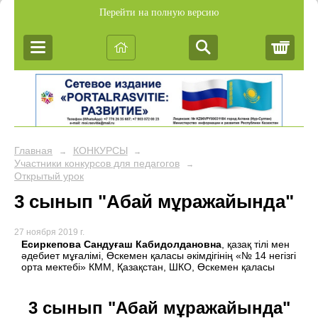
Перейти на полную версию
Корз
Главная
КОНКУРСЫ
→
→
Участники конкурсов для педагогов
→
Открытый урок
3 сынып "Абай мұражайында"
27 ноября 2019 г.
Есиркепова Сандуғаш Кабидолдановна
, қазақ тілі мен
әдебиет мұғалімі, Өскемен қаласы әкімдігінің «№ 14 негізгі
орта мектебі» КММ, Қазақстан, ШКО, Өскемен қаласы
3 сынып "Абай мұражайында"